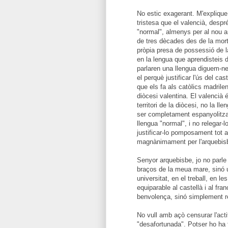
No estic exagerant. M'expliqu
tristesa que el valencià, desp
"normal", almenys per al nou 
de tres dècades des de la mor
pròpia presa de possessió de l
en la lengua que aprendisteis 
parlaren una llengua diguem-n
el perquè justificar l'ús del c
que els fa als catòlics madrilen
diòcesi valentina. El valencià 
territori de la diòcesi, no la 
ser completament espanyolitzats
llengua "normal", i no relegar-
justificar-lo pomposament tot a
magnànimament per l'arquebisb
Senyor arquebisbe, jo no parle
braços de la meua mare, sinó u
universitat, en el treball, en le
equiparable al castellà i al fr
benvolença, sinó simplement r
No vull amb açò censurar l'act
"desafortunada". Potser ho ha 