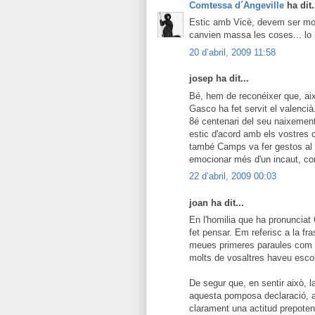
Comtessa d´Angeville
ha dit.
Estic amb Vicè, devem ser moo
canvien massa les coses... lo 
20 d’abril, 2009 11:58
josep ha dit...
Bé, hem de reconéixer que, aix
Gasco ha fet servit el valencià
8é centenari del seu naixement,
estic d'acord amb els vostres 
també Camps va fer gestos al 
emocionar més d'un incaut, com
22 d’abril, 2009 00:03
joan ha dit...
En l'homilia que ha pronunciat 
fet pensar. Em referisc a la fr
meues primeres paraules com a 
molts de vosaltres haveu escol
De segur que, en sentir això, 
aquesta pomposa declaració, ap
clarament una actitud prepotent