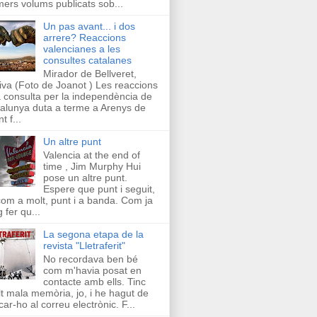
mers volums publicats sob...
Un pas avant... i dos
arrere? Reaccions
valencianes a les
consultes catalanes
Mirador de Bellveret,
iva (Foto de Joanot ) Les reaccions
a consulta per la independència de
alunya duta a terme a Arenys de
t f...
Un altre punt
Valencia at the end of
time , Jim Murphy Hui
pose un altre punt.
Espere que punt i seguit,
com a molt, punt i a banda. Com ja
g fer qu...
La segona etapa de la
revista "Lletraferit"
No recordava ben bé
com m'havia posat en
contacte amb ells. Tinc
t mala memòria, jo, i he hagut de
car-ho al correu electrònic. F...