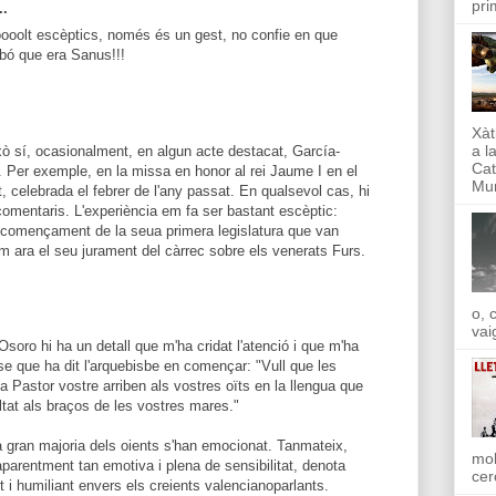
pri
..
oolt escèptics, només és un gest, no confie en que
bó que era Sanus!!!
Xàt
a l
ò sí, ocasionalment, en algun acte destacat, García-
Cat
. Per exemple, en la missa en honor al rei Jaume I en el
Mun
 celebrada el febrer de l'any passat. En qualsevol cas, hi
comentaris. L'experiència em fa ser bastant escèptic:
començament de la seua primera legislatura que van
 ara el seu jurament del càrrec sobre els venerats Furs.
o, 
vai
Osoro hi ha un detall que m'ha cridat l'atenció i que m'ha
ase que ha dit l'arquebisbe en començar: "Vull que les
Pastor vostre arriben als vostres oïts en la llengua que
tat als braços de les vostres mares."
la gran majoria dels oients s'han emocionat. Tanmateix,
mol
arentment tan emotiva i plena de sensibilitat, denota
cer
 i humiliant envers els creients valencianoparlants.