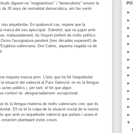
PO
ctituds diguem-ne "magnànimes" i "benevolents" envers la
 de 30 anys de normalitat democràtica, em fan sentir
►
►
l nou arquebisbe. En qualsevol cas, espere que la
►
la marca del seu episcopat. Sobretot, que no jugue amb
e, malauradament, és l'esport preferit de molts polítics
►
 Osoro l'assignatura pendent (tres dècades esperant!) de
►
n l'Església valenciana. Don Carlos, aquesta vegada va de
a!
►
►
►
►
 una miqueta massa prim. L'únic que ha fet l'arquebisbe
 la situació del valencià al País Valencià: no és la llengua
►
actes públics i, per tant, el fet que algun
►
 eixe context és -desgraciadament- excepcional.
►
uè és la llengua materna de molts valencians crec que és
►
ntat. Ell no té la culpa de la situació social de la nostra
 és que amb un arquebisbe valencià que parlara i usara el
►
 estaríem plantejant estes coses.
▼