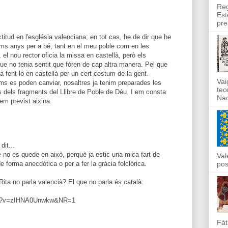
Reg
Est
pre
titud en l'església valenciana; en tot cas, he de dir que he
tims anys per a bé, tant en el meu poble com en les
el nou rector oficia la missa en castellà, però els
e no tenia sentit que fóren de cap altra manera. Pel que
ua fent-lo en castellà per un cert costum de la gent.
Vai
ms es poden canviar, nosaltres ja tenim preparades les
teo
cs dels fragments del Llibre de Poble de Déu. I em consta
Nad
em previst aixina.
it...
e no es quede en això, perquè ja estic una mica fart de
Val
de forma anecdòtica o per a fer la gràcia folclòrica.
pos
 Rita no parla valencià? El que no parla és català:
tch?v=zIHNA0Unwkw&NR=1
Fàt