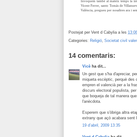
Invoquem també al mateix temps la inte
Vicent Ferrer, santo Tomás de Villanuev
València, pregueu per nosaltres ara i s
Postejat per
Vent d Cabylia
a les
13:0
Categories:
Religió
,
Societat civil val
14 comentaris:
Vicè
ha dit...
Un gest que s'ha d'apreciar, p
miqueta escèptic, perquè des d'
empren el valencià per a la fras
discurs electoral populista, pe
que boqueja de tal manera que 
l'anècdota.
Esperem que s'òbriga altra eta
extrany que açò acabara sent 
19 d’abril, 2009 13:35
Vent d Cabylia
ha dit...