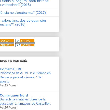
l Sénia al Segura. Breu història
s valencians" (2018)
lència no s'acaba mai" (2017)
s valencians, des de quan són
encians?" (2016)
msa en valencià
Comarcal CV
Pronóstico de AEMET: el tiempo en
Requena para el viernes 7 de
agosto
Fa 13 hores
Comarques Nord
Barrachina visita les obres de la
bassa per a ramaders de Castellfort
Fa 14 hores