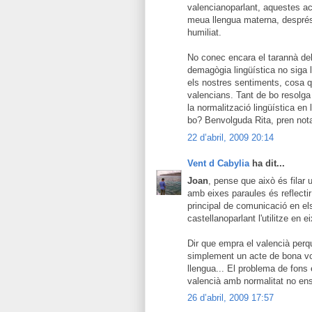
valencianoparlant, aquestes a
meua llengua materna, després
humiliat.
No conec encara el tarannà de
demagògia lingüística no siga 
els nostres sentiments, cosa qu
valencians. Tant de bo resolga
la normalització lingüística e
bo? Benvolguda Rita, pren not
22 d’abril, 2009 20:14
Vent d Cabylia
ha dit...
Joan
, pense que això és filar
amb eixes paraules és reflectir
principal de comunicació en els 
castellanoparlant l'utilitze en
Dir que empra el valencià perq
simplement un acte de bona volu
llengua... El problema de fons
valencià amb normalitat no ens
26 d’abril, 2009 17:57