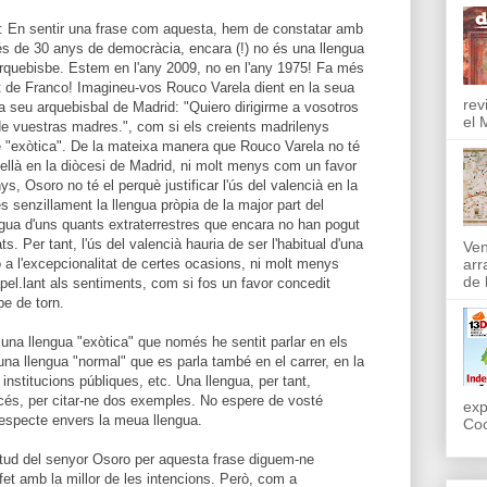
e: En sentir una frase com aquesta, hem de constatar amb
rés de 30 anys de democràcia, encara (!) no és una llengua
arquebisbe. Estem en l'any 2009, no en l'any 1975! Fa més
t de Franco! Imagineu-vos Rouco Varela dient en la seua
rev
a seu arquebisbal de Madrid: "Quiero dirigirme a vosotros
el 
de vuestras madres.", com si els creients madrilenys
e "exòtica". De la mateixa manera que Rouco Varela no té
astellà en la diòcesi de Madrid, ni molt menys com un favor
ys, Osoro no té el perquè justificar l'ús del valencià en la
és senzillament la llengua pròpia de la major part del
llengua d'uns quants extraterrestres que encara no han pogut
. Per tant, l'ús del valencià hauria de ser l'habitual d'una
Ven
lo a l'excepcionalitat de certes ocasions, ni molt menys
arr
de l
pel.lant als sentiments, com si fos un favor concedit
e de torn.
 una llengua "exòtica" que només he sentit parlar en els
na llengua "normal" que es parla també en el carrer, en la
s institucions públiques, etc. Una llengua, per tant,
ancés, per citar-ne dos exemples. No espere de vosté
exp
especte envers la meua llengua.
Coo
itud del senyor Osoro per aquesta frase diguem-ne
fet amb la millor de les intencions. Però, com a