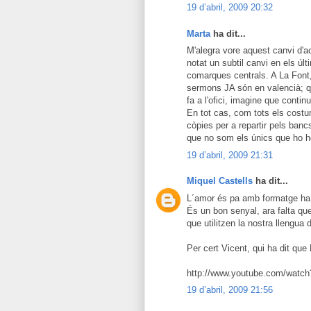
19 d’abril, 2009 20:32
Marta
ha dit...
M'alegra vore aquest canvi d'ac
notat un subtil canvi en els úl
comarques centrals. A La Font, 
sermons JA són en valencià; qu
fa a l'ofici, imagine que contin
En tot cas, com tots els costu
còpies per a repartir pels ban
que no som els únics que ho h
19 d’abril, 2009 21:31
Miquel Castells
ha dit...
L´amor és pa amb formatge ha d
És un bon senyal, ara falta qu
que utilitzen la nostra llengua 
Per cert Vicent, qui ha dit que
http://www.youtube.com/wa
19 d’abril, 2009 21:56