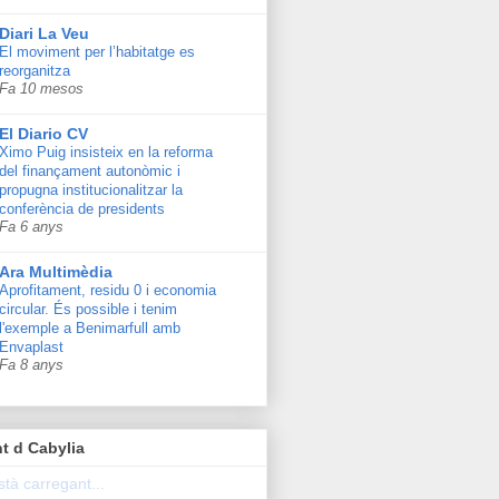
Diari La Veu
El moviment per l’habitatge es
reorganitza
Fa 10 mesos
El Diario CV
Ximo Puig insisteix en la reforma
del finançament autonòmic i
propugna institucionalitzar la
conferència de presidents
Fa 6 anys
Ara Multimèdia
Aprofitament, residu 0 i economia
circular. És possible i tenim
l'exemple a Benimarfull amb
Envaplast
Fa 8 anys
t d Cabylia
stà carregant...