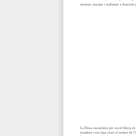
mostrar, rescatar i reafirmar a Jesucrist q
La Dona eucarística per excel·lència é
nosaltres i ens faça viure el misteri de