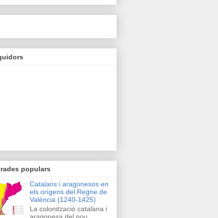
guidors
trades populars
Catalans i aragonesos en
els orígens del Regne de
València (1240-1425)
La colonització catalana i
aragonesa del nou