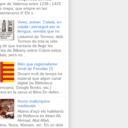
ne de València entre 1238 i 1425
e mapa, que empre en les
sentacions d' Els v...
Vives, potser. Català, en
català i perseguit per la
llengua, sembla que no
Llatzeret de Tormos, dels
Tormos de tota la vida
g dir que tractaria de llegir les
ries de Bilbeny sobre Colom estos
als, però no ...
Més que regionalisme:
Jordi de Fenollar (I)
Durant molt de temps he
esperat que algun canal
digital (la Biblioteca
enciana, Google Books, etc.)
ara en la xarxa el llibre En defen...
Noms mallorquins
medievals
Abans d'açò els habitants
de Mallorca es deien Ali,
Ahmad, Abd Allah,
ima, Nuza, Mariam, etc. En un dels