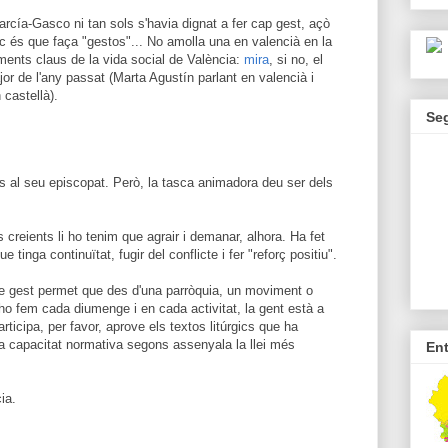
cía-Gasco ni tan sols s'havia dignat a fer cap gest, açò
c és que faça "gestos"... No amolla una en valencià en la
oments claus de la vida social de València:
mira
, si no, el
ajor de l'any passat (Marta Agustín parlant en valencià i
 castellà).
Se
ts al seu episcopat. Però, la tasca animadora deu ser dels
s creients li ho tenim que agrair i demanar, alhora. Ha fet
 tinga continuïtat, fugir del conflicte i fer "reforç positiu".
xe gest permet que des d'una parròquia, un moviment o
ò ho fem cada diumenge i en cada activitat, la gent està a
articipa, per favor, aprove els textos litúrgics que ha
 la capacitat normativa segons assenyala la llei més
En
ia.