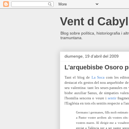
Vent d Cabyl
Blog sobre política, historiografia i a
tramuntana.
diumenge, 19 d’abril del 2009
L'arquebisbe Osoro p
Tant el blog de
La Soca
com les edito
destacat els gestos del nou arquebisbe de 
seu valentina: tant les seues paraules en 
bisbe auxiliar Sanus, de simpaties vale
l'homilia sencera o veure i
sentir
fragmen
l'Església en tots els sentits respecte a l'a
Germans i germanes, fills molt estimats
a Pastor vostre arriben als vostres oïts
vostres mares. Al dirigir-me a vosaltr
enviat a València per a ser pastor segon