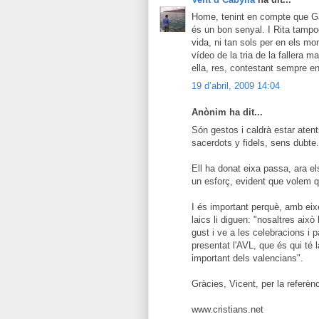
Home, tenint en compte que Gar
és un bon senyal. I Rita tampo
vida, ni tan sols per en els m
vídeo de la tria de la fallera m
ella, res, contestant sempre en
19 d’abril, 2009 14:04
Anònim ha dit...
Són gestos i caldrà estar aten
sacerdots y fidels, sens dubte.
Ell ha donat eixa passa, ara el
un esforç, evident que volem que
I és important perquè, amb ei
laics li diguen: "nosaltres aix
gust i ve a les celebracions i p
presentat l'AVL, que és qui té
important dels valencians".
Gràcies, Vicent, per la referènc
www.cristians.net