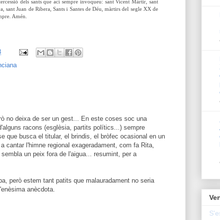
rcessió dels sants que ací sempre invoqueu: sant Vicent Màrtir, sant
a, sant Juan de Ribera, Sants i Santes de Déu, màrtirs del segle XX de
empre. Amén.
8
enciana
erò no deixa de ser un gest... En este coses soc una
alguns racons (esglèsia, partits polítics...) sempre
e que busca el titular, el brindis, el bròfec ocasional en un
r a cantar l'himne regional exageradament, com fa Rita,
sembla un peix fora de l'aigua... resumint, per a
pa, però estem tant patits que malauradament no seria
l'enèsima anècdota.
Ven
S'e