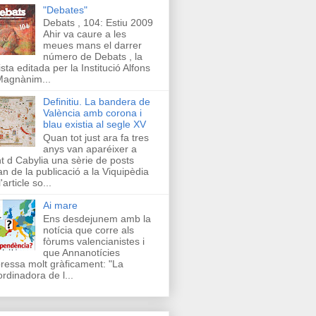
"Debates"
Debats , 104: Estiu 2009
Ahir va caure a les
meues mans el darrer
número de Debats , la
ista editada per la Institució Alfons
Magnànim...
Definitiu. La bandera de
València amb corona i
blau existia al segle XV
Quan tot just ara fa tres
anys van aparéixer a
t d Cabylia una sèrie de posts
an de la publicació a la Viquipèdia
'article so...
Ai mare
Ens desdejunem amb la
notícia que corre als
fòrums valencianistes i
que Annanotícies
ressa molt gràficament: "La
rdinadora de l...