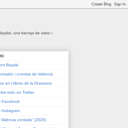
 Baydal, una barreja de xaloc i
fil
ent Baydal
toriador i cronista de València
tor en Llibres de la Drassana
bé estic en Twitter
n Facebook
n Instagram
 València contada" (2020)