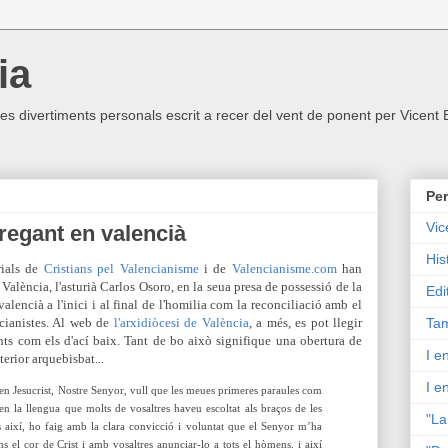
ia
ltres divertiments personals escrit a recer del vent de ponent per Vicent
Per
Vic
regant en valencià
His
rials de
Cristians pel Valencianisme
i de
Valencianisme.com
han
València, l'asturià Carlos Osoro, en la seua presa de possessió de la
Edi
valencià a l'inici i al final de l'homilia com la reconciliació amb el
ncianistes. Al web de
l'arxidiòcesi de València
, a més, es pot llegir
Tam
ts com els d'ací baix. Tant de bo això signifique una obertura de
I e
nterior arquebisbat...
I e
 en Jesucrist, Nostre Senyor, vull que les meues primeres paraules com
 en la llengua que molts de vosaltres haveu escoltat als braços de les
"La
es així, ho faig amb la clara convicció i voluntat que el Senyor m’ha
s el cor de Crist i amb vosaltres anunciar-lo a tots el hòmens, i així