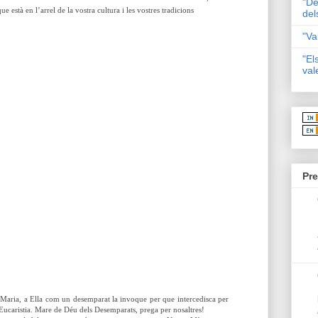
"De
ue està en l’arrel de la vostra cultura i les vostres tradicions
del
"Va
"El
val
Pre
s Maria, a Ella com un desemparat la invoque per que intercedisca per
 l’Eucaristia. Mare de Déu dels Desemparats, prega per nosaltres!