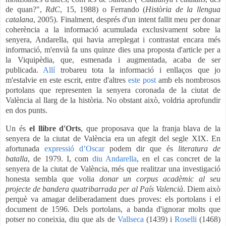
de quan?",
RdC
, 15, 1988) o Ferrando (
Història de la llengua
catalana
, 2005). Finalment, després d'un intent fallit meu per donar
coherència a la
info
rmació acumulada exclusivament sobre la
senyera, Andarella, qui havia arreplegat i contrastat encara més
informació, m'envià fa uns quinze dies una proposta d'article per a
la Viquipèdia, que, esmenada i augmentada, acaba de ser
publicada.
Allí
trobareu tota la
info
rmació i enllaços que jo
m'estalvie en este escrit, entre d'altres
este post
amb els nombrosos
portolans que representen la senyera coronada de la ciutat de
València al llarg de la història. No obstant això, voldria aprofundir
en dos punts.
Un és
el llibre d'Orts
, que proposava que la franja blava de la
senyera de la ciutat de València era un afegit del segle XIX. En
afortunada
expressió d’Oscar
podem dir que és
literatura de
batalla
, de 1979. I, com
diu Andarella
, en el cas concret de la
senyera de la ciutat de València, més que realitzar una investigació
honesta sembla que volia
donar un corpus acadèmic al seu
projecte de bandera quatribarrada per al País Valencià
. Diem això
perquè va amagar deliberadament dues proves: els portolans i el
document de 1596. Dels portolans, a banda d'ignorar molts que
potser no coneixia, diu que als de
Vallseca
(1439) i
Roselli
(1468)