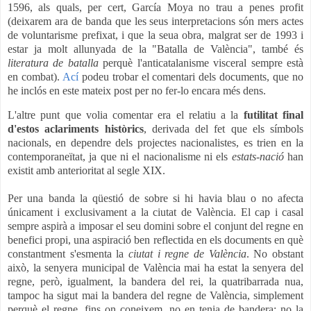
1596, als quals, per cert, García Moya no trau a penes profit
(deixarem ara de banda que les seus interpretacions són mers actes
de voluntarisme prefixat, i que la seua obra, malgrat ser de 1993 i
estar ja molt allunyada de la "Batalla de València", també és
literatura de batalla
perquè l'anticatalanisme visceral sempre està
en combat).
Ací
podeu trobar el comentari dels documents, que no
he inclós en este mateix post per no fer-lo encara més dens.
L'altre punt que volia comentar era el relatiu a la
futilitat final
d'estos aclariments històrics
, derivada del fet que els símbols
nacionals, en dependre dels projectes nacionalistes, es trien en la
contemporaneïtat, ja que ni el nacionalisme ni els
estats-nació
han
existit amb anterioritat al segle XIX.
Per una banda la qüestió de sobre si hi havia blau o no afecta
únicament i exclusivament a la ciutat de València. El cap i casal
sempre aspirà a imposar el seu domini sobre el conjunt del regne en
benefici propi, una aspiració ben reflectida en els documents en què
constantment s'esmenta la
ciutat i regne de València
. No obstant
això, la senyera municipal de València mai ha estat la senyera del
regne, però, igualment, la bandera del rei, la quatribarrada nua,
tampoc ha sigut mai la bandera del regne de València, simplement
perquè el regne, fins on coneixem, no en tenia de bandera; no la