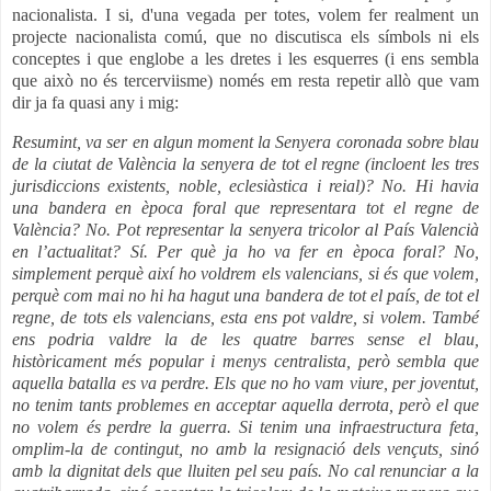
nacionalista. I si, d'una vegada per totes, volem fer realment un
projecte nacionalista comú, que no discutisca els símbols ni els
conceptes i que englobe a les dretes i les esquerres (i ens sembla
que això no és tercerviisme) només em resta repetir allò que vam
dir ja fa quasi any i mig:
Resumint, va ser en algun moment la Senyera coronada sobre blau
de la ciutat de València la senyera de tot el regne (incloent les tres
jurisdiccions existents, noble, eclesiàstica i reial)? No. Hi havia
una bandera en època foral que representara tot el regne de
València? No. Pot representar la senyera tricolor al País Valencià
en l’actualitat? Sí. Per què ja ho va fer en època foral? No,
simplement perquè així ho voldrem els valencians, si és que volem,
perquè com mai no hi ha hagut una bandera de tot el país, de tot el
regne, de tots els valencians, esta ens pot valdre, si volem. També
ens podria valdre la de les quatre barres sense el blau,
històricament més popular i menys centralista, però sembla que
aquella batalla es va perdre. Els que no ho vam viure, per joventut,
no tenim tants problemes en acceptar aquella derrota, però el que
no volem és perdre la guerra. Si tenim una infraestructura feta,
omplim-la de contingut, no amb la resignació dels vençuts, sinó
amb la dignitat dels que lluiten pel seu país. No cal renunciar a la