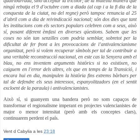
quatribarrada, sinó acceptar la tricolor; de la mateixa manera que
ningú rebutja el 9 d’octubre com a diada (al cap i a la fi dia de la
conquesta de la ciutat, no del regne) però tampoc renuncia al 25
d’abril com a dia de reivindicació nacional; són dos dies que tant
les institucions com els sectors populars celebren com a seus, això
sí, posant diferent èmfasi en diverses qüestions. Sabem que les
coses no són tan senzilles com podria semblar, sobretot per la
dificultat de fer front a les provocacions de l’antivalencianisme
organitzat, però si volem recuperar símbols per tal de contribuir a
una veritable reconstrucció nacional, en este cas la Senyera amb el
blau, no ens inventem arguments històrics si no existixen, no
caiguem en l’error dels altres, els que en temps de la Transició, i
encara hui en dia, manipulen la història fins extrems bàrbars per
tal de defendre els seus interessos, espanyolitzadors (en el sentit
excloent de la paraula) i antivalencianistes
.
Això sí, si guanyem una bandera però no som capaços de
transformar el regionalisme imperant en projectes valencianistes de
major o menor intensitat (però amb els conceptes clars),
continuarem perdent el país.
Vent d Cabylia
a les
23:18