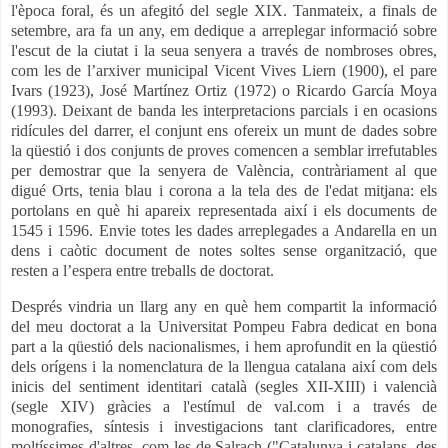
l'època foral, és un afegitó del segle XIX. Tanmateix, a finals de
setembre, ara fa un any, em dedique a arreplegar
info
rmació sobre
l'escut de la ciutat i la seua senyera a través de nombroses obres,
com les de l’arxiver municipal Vicent Vives Liern (1900), el pare
Ivars (1923), José Martínez Ortiz (1972) o Ricardo García Moya
(1993). Deixant de banda les interpretacions parcials i en ocasions
ridícules del darrer, el conjunt ens ofereix un munt de dades sobre
la qüestió i dos conjunts de proves comencen a semblar irrefutables
per demostrar que la senyera de València, contràriament al que
digué Orts, tenia blau i corona a la tela des de l'edat mitjana: els
portolans en què hi apareix representada així i els documents de
1545 i 1596. Envie totes les dades arreplegades a Andarella en un
dens i caòtic document de notes soltes sense organització, que
resten a l’espera entre treballs de doctorat.
Després vindria un llarg any en què hem compartit la
info
rmació
del meu doctorat a la Universitat Pompeu Fabra dedicat en bona
part a la qüestió dels nacionalismes, i hem aprofundit en la qüestió
dels orígens i la nomenclatura de la llengua catalana així com dels
inicis del sentiment identitari català (segles XII-XIII) i valencià
(segle XIV) gràcies a l'estímul de val.com i a través de
monografies, síntesis i investigacions tant clarificadores, entre
moltíssimes d'altres, com les de Salrach ("Catalunya i catalans, des