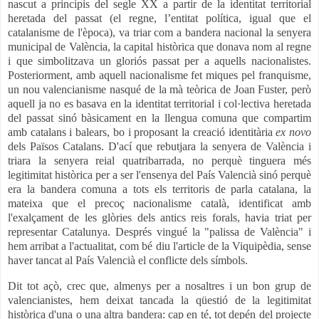
nascut a principis del segle XX a partir de la identitat territorial
heretada del passat (el regne, l’entitat política, igual que el
catalanisme de l'època), va triar com a bandera nacional la senyera
municipal de València, la capital històrica que donava nom al regne
i que simbolitzava un gloriós passat per a aquells nacionalistes.
Posteriorment, amb aquell nacionalisme fet miques pel franquisme,
un nou valencianisme nasqué de la mà teòrica de Joan Fuster, però
aquell ja no es basava en la identitat territorial i col·lectiva heretada
del passat sinó bàsicament en la llengua comuna que compartim
amb catalans i balears, bo i proposant la creació identitària
ex novo
dels Països Catalans. D'ací que rebutjara la senyera de València i
triara la senyera reial quatribarrada, no perquè tinguera més
legitimitat històrica per a ser l'ensenya del País Valencià sinó perquè
era la bandera comuna a tots els territoris de parla catalana, la
mateixa que el precoç nacionalisme català, identificat amb
l'exalçament de les glòries dels antics reis forals, havia triat per
representar Catalunya. Després vingué la "palissa de València" i
hem arribat a l'actualitat, com bé diu l'article de la Viquipèdia, sense
haver tancat al País Valencià el conflicte dels símbols.
Dit tot açò, crec que, almenys per a nosaltres i un bon grup de
valencianistes, hem deixat tancada la qüestió de la legitimitat
històrica d'una o una altra bandera: cap en té, tot depén del projecte