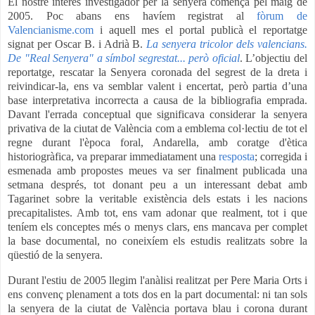
El nostre interés investigador per la senyera començà pel maig de
2005. Poc abans ens havíem registrat al
fòrum de
Valencianisme.com
i aquell mes el portal publicà el reportatge
signat per Oscar B. i Adrià B.
La senyera tricolor dels valencians.
De "Real Senyera" a símbol segrestat... però oficial
. L’objectiu del
reportatge, rescatar la Senyera coronada del segrest de la dreta i
reivindicar-la, ens va semblar valent i encertat, però partia d’una
base interpretativa incorrecta a causa de la bibliografia emprada.
Davant l'errada conceptual que significava considerar la senyera
privativa de la ciutat de València com a emblema col·lectiu de tot el
regne durant l'època foral, Andarella, amb coratge d'ètica
historiogràfica, va preparar immediatament una
resposta
; corregida i
esmenada amb propostes meues va ser finalment publicada una
setmana després, tot donant peu a un interessant debat amb
Tagarinet sobre la veritable existència dels estats i les nacions
precapitalistes. Amb tot, ens vam adonar que realment, tot i que
teníem els conceptes més o menys clars, ens mancava per complet
la base documental, no coneixíem els estudis realitzats sobre la
qüestió de la senyera.
Durant l'estiu de 2005 llegim l'anàlisi realitzat per Pere Maria Orts i
ens convenç plenament a tots dos en la part documental: ni tan sols
la senyera de la ciutat de València portava blau i corona durant