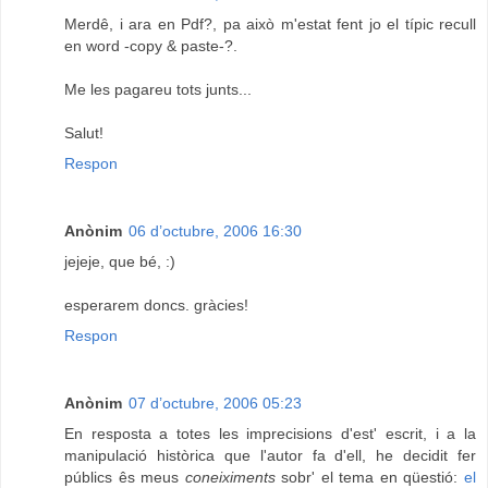
Merdê, i ara en Pdf?, pa això m'estat fent jo el típic recull
en word -copy & paste-?.
Me les pagareu tots junts...
Salut!
Respon
Anònim
06 d’octubre, 2006 16:30
jejeje, que bé, :)
esperarem doncs. gràcies!
Respon
Anònim
07 d’octubre, 2006 05:23
En resposta a totes les imprecisions d'est' escrit, i a la
manipulació històrica que l'autor fa d'ell, he decidit fer
públics ês meus
coneiximents
sobr' el tema en qüestió:
el