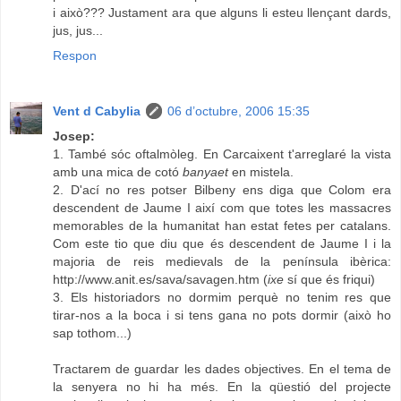
i això??? Justament ara que alguns li esteu llençant dards,
jus, jus...
Respon
Vent d Cabylia
06 d’octubre, 2006 15:35
Josep:
1. També sóc oftalmòleg. En Carcaixent t'arreglaré la vista
amb una mica de cotó
banyaet
en mistela.
2. D'ací no res potser Bilbeny ens diga que Colom era
descendent de Jaume I així com que totes les massacres
memorables de la humanitat han estat fetes per catalans.
Com este tio que diu que és descendent de Jaume I i la
majoria de reis medievals de la península ibèrica:
http://www.anit.es/sava/savagen.htm
(
ixe
sí que és friqui)
3. Els historiadors no dormim perquè no tenim res que
tirar-nos a la boca i si tens gana no pots dormir (això ho
sap tothom...)
Tractarem de guardar les dades objectives. En el tema de
la senyera no hi ha més. En la qüestió del projecte