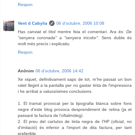
Respon
Vent d Cabylia
06 d’octubre, 2006 10:08
Has canviat el títol mentre feia el comentari. Ara és:
De
"senyera coronada" a "senyera tricolor"
. Sens dubte és
molt més precís i explicatiu.
Respon
Anònim
06 d’octubre, 2006 14:42
Xe xiquet, definitivament saps de tot, m'he passat un bon
ratet llegint a la pantalla per no gastar tinta de l'impressora
i he arribat a valuosísimes conclusions.
1. El tramat provocat per la tipografia blanca sobre fons
negre d'este blog provoca desprendiment de retina (ja et
passaré la factura de l'oftalmòleg).
2. El preu del cartutxo de tinta negra de l'HP (oficial, no
d'imitació) és inferior a l'import de dita factura, per tant
preferible.