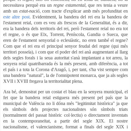
necessitava perquè era un
regne estamental
, que res tenia a veure
amb un
estat-nació
, com tracte d'explicar amb més profunditat en
este altre post
. Evidentment, la bandera del rei era la bandera de
l'estament reial, com es veu als frescos de la Generalitat, és a dir,
era la bandera dels territoris del rei, però l'estament reial no era tot
el regne, o és que Elx, Torrent, Peníscola, Gandia o Sueca, que
eren de l'estament senyorial o eclesiàstic, no eren també el regne?
Com que el rei era el principal senyor feudal del regne (qui més
territori posseïa), i com que el poder del rei anà augmentant al llarg
dels segles forals i la seua autoritat s'anà implantant a tot arreu, la
senyera reial quatribarrada és la més present, amb diferència, a tot
el país i a tota la Corona d'Aragó, i, per tant, s'ha vist sempre com
una bandera "natural", la de l'omnipotent monarca, que ja als segles
XVII i XVIII fregava la territorialitat plena.
Ara bé, demostrat per un costat el blau en la senyera municipal, el
fet que la bandera reial estiguera més present pel país que la
municipal de València no li dóna més "legitimitat històrica" ja que
els símbols dels projectes nacionalistes són símbols triats
(normalment del passat històric col·lectiu) o directament inventats
en la contemporaneïtat, a partir del segle XIX. El nostre
nacionalisme, el valencianisme, format a finals del segle XIX i