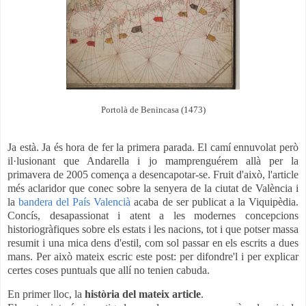
Portolà de Benincasa (1473)
Ja està. Ja és hora de fer la primera parada. El camí ennuvolat però
il·lusionant que Andarella i jo mamprenguérem allà per la
primavera de 2005 comença a desencapotar-se. Fruit d'això, l'article
més aclaridor que conec sobre la senyera de la ciutat de València i
la
bandera del País Valencià
acaba de ser publicat a la Viquipèdia.
Concís, desapassionat i atent a les modernes concepcions
historiogràfiques sobre els estats i les nacions, tot i que potser massa
resumit i una mica dens d'estil, com sol passar en els escrits a dues
mans. Per això mateix escric este post: per difondre'l i per explicar
certes coses puntuals que allí no tenien cabuda.
En primer lloc, la
història del mateix article
.