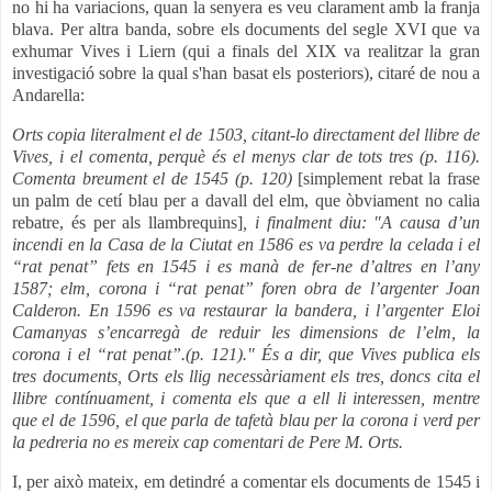
no hi ha variacions, quan la senyera es veu clarament amb la franja
blava. Per altra banda, sobre els documents del segle XVI que va
exhumar Vives i Liern (qui a finals del XIX va realitzar la gran
investigació sobre la qual s'han basat els posteriors), citaré de nou a
Andarella:
Orts copia literalment el de 1503, citant-lo directament del llibre de
Vives, i el comenta, perquè és el menys clar de tots tres (p. 116).
Comenta breument el de 1545 (p. 120)
[simplement rebat la frase
un palm de cetí blau per a davall del elm, que òbviament no calia
rebatre, és per als llambrequins]
,
i finalment diu: "A causa d’un
incendi en la Casa de la Ciutat en 1586 es va perdre la celada i el
“rat penat” fets en 1545 i es manà de fer-ne d’altres en l’any
1587; elm, corona i “rat penat” foren obra de l’argenter Joan
Calderon. En 1596 es va restaurar la bandera, i l’argenter Eloi
Camanyas s’encarregà de reduir les dimensions de l’elm, la
corona i el “rat penat”.(p. 121)." És a dir, que Vives publica els
tres documents, Orts els llig necessàriament els tres, doncs cita el
llibre contínuament, i comenta els que a ell li interessen, mentre
que el de 1596, el que parla de tafetà blau per la corona i verd per
la pedreria no es mereix cap comentari de Pere M. Orts.
I, per això mateix, em detindré a comentar els documents de 1545 i