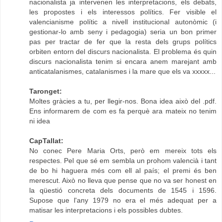
nacionalista ja intervenen les interpretacions, els debats,
les propostes i els interessos polítics. Fer visible el
valencianisme polític a nivell institucional autonòmic (i
gestionar-lo amb seny i pedagogia) seria un bon primer
pas per tractar de fer que la resta dels grups polítics
orbiten entorn del discurs nacionalista. El problema és quin
discurs nacionalista tenim si encara anem marejant amb
anticatalanismes, catalanismes i la mare que els va xxxxx...
Taronget:
Moltes gràcies a tu, per llegir-nos. Bona idea això del .pdf.
Ens informarem de com es fa perquè ara mateix no tenim
ni idea
CapTallat:
No conec Pere Maria Orts, però em mereix tots els
respectes. Pel que sé em sembla un prohom valencià i tant
de bo hi haguera més com ell al país; el premi és ben
merescut. Això no lleva que pense que no va ser honest en
la qüestió concreta dels documents de 1545 i 1596.
Supose que l'any 1979 no era el més adequat per a
matisar les interpretacions i els possibles dubtes.