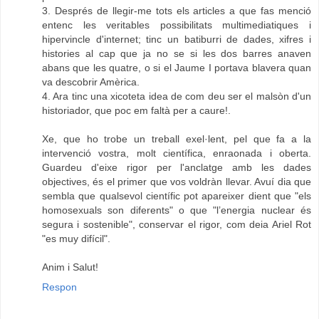
3. Després de llegir-me tots els articles a que fas menció
entenc les veritables possibilitats multimediatiques i
hipervincle d'internet; tinc un batiburri de dades, xifres i
histories al cap que ja no se si les dos barres anaven
abans que les quatre, o si el Jaume I portava blavera quan
va descobrir Amèrica.
4. Ara tinc una xicoteta idea de com deu ser el malsòn d'un
historiador, que poc em faltà per a caure!.
Xe, que ho trobe un treball exel·lent, pel que fa a la
intervenció vostra, molt científica, enraonada i oberta.
Guardeu d'eixe rigor per l'anclatge amb les dades
objectives, és el primer que vos voldràn llevar. Avuí dia que
sembla que qualsevol científic pot apareixer dient que "els
homosexuals son diferents" o que "l’energia nuclear és
segura i sostenible", conservar el rigor, com deia Ariel Rot
"es muy difícil".
Anim i Salut!
Respon