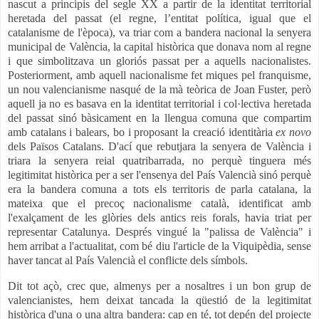
nascut a principis del segle XX a partir de la identitat territorial
heretada del passat (el regne, l’entitat política, igual que el
catalanisme de l'època), va triar com a bandera nacional la senyera
municipal de València, la capital històrica que donava nom al regne
i que simbolitzava un gloriós passat per a aquells nacionalistes.
Posteriorment, amb aquell nacionalisme fet miques pel franquisme,
un nou valencianisme nasqué de la mà teòrica de Joan Fuster, però
aquell ja no es basava en la identitat territorial i col·lectiva heretada
del passat sinó bàsicament en la llengua comuna que compartim
amb catalans i balears, bo i proposant la creació identitària
ex novo
dels Països Catalans. D'ací que rebutjara la senyera de València i
triara la senyera reial quatribarrada, no perquè tinguera més
legitimitat històrica per a ser l'ensenya del País Valencià sinó perquè
era la bandera comuna a tots els territoris de parla catalana, la
mateixa que el precoç nacionalisme català, identificat amb
l'exalçament de les glòries dels antics reis forals, havia triat per
representar Catalunya. Després vingué la "palissa de València" i
hem arribat a l'actualitat, com bé diu l'article de la Viquipèdia, sense
haver tancat al País Valencià el conflicte dels símbols.
Dit tot açò, crec que, almenys per a nosaltres i un bon grup de
valencianistes, hem deixat tancada la qüestió de la legitimitat
històrica d'una o una altra bandera: cap en té, tot depén del projecte