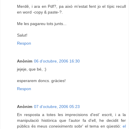
Merdê, i ara en Pdf?, pa això m'estat fent jo el típic recull
en word -copy & paste-?.
Me les pagareu tots junts...
Salut!
Respon
Anònim
06 d’octubre, 2006 16:30
jejeje, que bé, :)
esperarem doncs. gràcies!
Respon
Anònim
07 d’octubre, 2006 05:23
En resposta a totes les imprecisions d'est' escrit, i a la
manipulació històrica que l'autor fa d'ell, he decidit fer
públics ês meus
coneiximents
sobr' el tema en qüestió:
el