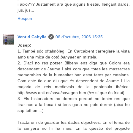
i això??? Justament ara que alguns li esteu llençant dards,
jus, jus...
Respon
Vent d Cabylia
06 d’octubre, 2006 15:35
Josep:
1. També sóc oftalmòleg. En Carcaixent t'arreglaré la vista
amb una mica de cotó
banyaet
en mistela.
2. D'ací no res potser Bilbeny ens diga que Colom era
descendent de Jaume I així com que totes les massacres
memorables de la humanitat han estat fetes per catalans.
Com este tio que diu que és descendent de Jaume I i la
majoria de reis medievals de la península ibèrica:
http://www.anit.es/sava/savagen.htm
(
ixe
sí que és friqui)
3. Els historiadors no dormim perquè no tenim res que
tirar-nos a la boca i si tens gana no pots dormir (això ho
sap tothom...)
Tractarem de guardar les dades objectives. En el tema de
la senyera no hi ha més. En la qüestió del projecte