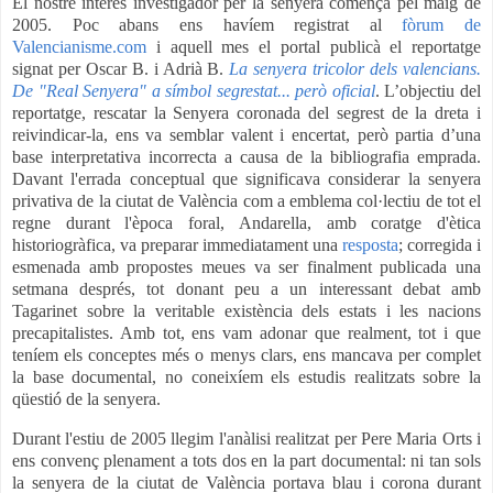
El nostre interés investigador per la senyera començà pel maig de
2005. Poc abans ens havíem registrat al
fòrum de
Valencianisme.com
i aquell mes el portal publicà el reportatge
signat per Oscar B. i Adrià B.
La senyera tricolor dels valencians.
De "Real Senyera" a símbol segrestat... però oficial
. L’objectiu del
reportatge, rescatar la Senyera coronada del segrest de la dreta i
reivindicar-la, ens va semblar valent i encertat, però partia d’una
base interpretativa incorrecta a causa de la bibliografia emprada.
Davant l'errada conceptual que significava considerar la senyera
privativa de la ciutat de València com a emblema col·lectiu de tot el
regne durant l'època foral, Andarella, amb coratge d'ètica
historiogràfica, va preparar immediatament una
resposta
; corregida i
esmenada amb propostes meues va ser finalment publicada una
setmana després, tot donant peu a un interessant debat amb
Tagarinet sobre la veritable existència dels estats i les nacions
precapitalistes. Amb tot, ens vam adonar que realment, tot i que
teníem els conceptes més o menys clars, ens mancava per complet
la base documental, no coneixíem els estudis realitzats sobre la
qüestió de la senyera.
Durant l'estiu de 2005 llegim l'anàlisi realitzat per Pere Maria Orts i
ens convenç plenament a tots dos en la part documental: ni tan sols
la senyera de la ciutat de València portava blau i corona durant