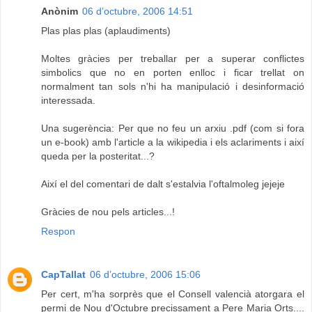
Anònim
06 d’octubre, 2006 14:51
Plas plas plas (aplaudiments)
Moltes gràcies per treballar per a superar conflictes
simbolics que no en porten enlloc i ficar trellat on
normalment tan sols n'hi ha manipulació i desinformació
interessada.
Una sugerència: Per que no feu un arxiu .pdf (com si fora
un e-book) amb l'article a la wikipedia i els aclariments i així
queda per la posteritat...?
Així el del comentari de dalt s'estalvia l'oftalmoleg jejeje
Gràcies de nou pels articles...!
Respon
CapTallat
06 d’octubre, 2006 15:06
Per cert, m'ha sorprès que el Consell valencià atorgara el
permi de Nou d'Octubre precissament a Pere Maria Orts....