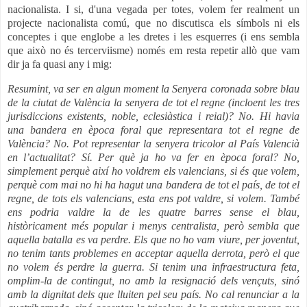
nacionalista. I si, d'una vegada per totes, volem fer realment un
projecte nacionalista comú, que no discutisca els símbols ni els
conceptes i que englobe a les dretes i les esquerres (i ens sembla
que això no és tercerviisme) només em resta repetir allò que vam
dir ja fa quasi any i mig:
Resumint, va ser en algun moment la Senyera coronada sobre blau
de la ciutat de València la senyera de tot el regne (incloent les tres
jurisdiccions existents, noble, eclesiàstica i reial)? No. Hi havia
una bandera en època foral que representara tot el regne de
València? No. Pot representar la senyera tricolor al País Valencià
en l’actualitat? Sí. Per què ja ho va fer en època foral? No,
simplement perquè així ho voldrem els valencians, si és que volem,
perquè com mai no hi ha hagut una bandera de tot el país, de tot el
regne, de tots els valencians, esta ens pot valdre, si volem. També
ens podria valdre la de les quatre barres sense el blau,
històricament més popular i menys centralista, però sembla que
aquella batalla es va perdre. Els que no ho vam viure, per joventut,
no tenim tants problemes en acceptar aquella derrota, però el que
no volem és perdre la guerra. Si tenim una infraestructura feta,
omplim-la de contingut, no amb la resignació dels vençuts, sinó
amb la dignitat dels que lluiten pel seu país. No cal renunciar a la