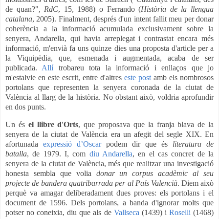
de quan?",
RdC
, 15, 1988) o Ferrando (
Història de la llengua
catalana
, 2005). Finalment, després d'un intent fallit meu per donar
coherència a la
info
rmació acumulada exclusivament sobre la
senyera, Andarella, qui havia arreplegat i contrastat encara més
informació, m'envià fa uns quinze dies una proposta d'article per a
la Viquipèdia, que, esmenada i augmentada, acaba de ser
publicada.
Allí
trobareu tota la
info
rmació i enllaços que jo
m'estalvie en este escrit, entre d'altres
este post
amb els nombrosos
portolans que representen la senyera coronada de la ciutat de
València al llarg de la història. No obstant això, voldria aprofundir
en dos punts.
Un és
el llibre d'Orts
, que proposava que la franja blava de la
senyera de la ciutat de València era un afegit del segle XIX. En
afortunada
expressió d’Oscar
podem dir que és
literatura de
batalla
, de 1979. I, com
diu Andarella
, en el cas concret de la
senyera de la ciutat de València, més que realitzar una investigació
honesta sembla que volia
donar un corpus acadèmic al seu
projecte de bandera quatribarrada per al País Valencià
. Diem això
perquè va amagar deliberadament dues proves: els portolans i el
document de 1596. Dels portolans, a banda d'ignorar molts que
potser no coneixia, diu que als de
Vallseca
(1439) i
Roselli
(1468)