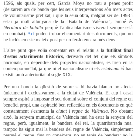
1596, als quals, per cert, García Moya no trau a penes profit
(deixarem ara de banda que les seus interpretacions són mers actes
de voluntarisme prefixat, i que la seua obra, malgrat ser de 1993 i
estar ja molt allunyada de la "Batalla de València", també és
literatura de batalla
perquè l'anticatalanisme visceral sempre està
en combat).
Ací
podeu trobar el comentari dels documents, que no
he inclós en este mateix post per no fer-lo encara més dens.
L'altre punt que volia comentar era el relatiu a la
futilitat final
d'estos aclariments històrics
, derivada del fet que els símbols
nacionals, en dependre dels projectes nacionalistes, es trien en la
contemporaneïtat, ja que ni el nacionalisme ni els
estats-nació
han
existit amb anterioritat al segle XIX.
Per una banda la qüestió de sobre si hi havia blau o no afecta
únicament i exclusivament a la ciutat de València. El cap i casal
sempre aspirà a imposar el seu domini sobre el conjunt del regne en
benefici propi, una aspiració ben reflectida en els documents en què
constantment s'esmenta la
ciutat i regne de València
. No obstant
això, la senyera municipal de València mai ha estat la senyera del
regne, però, igualment, la bandera del rei, la quatribarrada nua,
tampoc ha sigut mai la bandera del regne de València, simplement
perquè el regne, fins on coneixem, no en tenia de bandera; no la