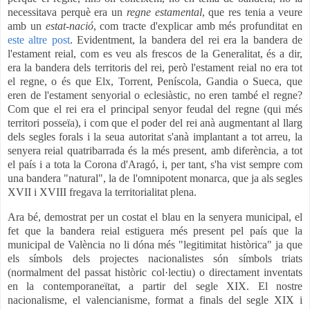
necessitava perquè era un
regne estamental
, que res tenia a veure
amb un
estat-nació
, com tracte d'explicar amb més profunditat en
este altre post
. Evidentment, la bandera del rei era la bandera de
l'estament reial, com es veu als frescos de la Generalitat, és a dir,
era la bandera dels territoris del rei, però l'estament reial no era tot
el regne, o és que Elx, Torrent, Peníscola, Gandia o Sueca, que
eren de l'estament senyorial o eclesiàstic, no eren també el regne?
Com que el rei era el principal senyor feudal del regne (qui més
territori posseïa), i com que el poder del rei anà augmentant al llarg
dels segles forals i la seua autoritat s'anà implantant a tot arreu, la
senyera reial quatribarrada és la més present, amb diferència, a tot
el país i a tota la Corona d'Aragó, i, per tant, s'ha vist sempre com
una bandera "natural", la de l'omnipotent monarca, que ja als segles
XVII i XVIII fregava la territorialitat plena.
Ara bé, demostrat per un costat el blau en la senyera municipal, el
fet que la bandera reial estiguera més present pel país que la
municipal de València no li dóna més "legitimitat històrica" ja que
els símbols dels projectes nacionalistes són símbols triats
(normalment del passat històric col·lectiu) o directament inventats
en la contemporaneïtat, a partir del segle XIX. El nostre
nacionalisme, el valencianisme, format a finals del segle XIX i