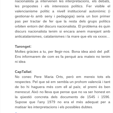
nacionalista ja intervenen les interpretacions, els debats,
les propostes i els interessos polítics. Fer visible el
valencianisme polític a nivell institucional autonòmic (i
gestionar-lo amb seny i pedagogia) seria un bon primer
pas per tractar de fer que la resta dels grups polítics
orbiten entorn del discurs nacionalista. El problema és quin
discurs nacionalista tenim si encara anem marejant amb
anticatalanismes, catalanismes i la mare que els va xxxxx...
Taronget:
Moltes gràcies a tu, per llegir-nos. Bona idea això del .pdf.
Ens informarem de com es fa perquè ara mateix no tenim
ni idea
CapTallat:
No conec Pere Maria Orts, però em mereix tots els
respectes. Pel que sé em sembla un prohom valencià i tant
de bo hi haguera més com ell al país; el premi és ben
merescut. Això no lleva que pense que no va ser honest en
la qüestió concreta dels documents de 1545 i 1596.
Supose que l'any 1979 no era el més adequat per a
matisar les interpretacions i els possibles dubtes.