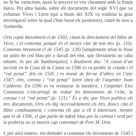
no hi ha variacions, quan la senyera es veu clarament amb la franja
blava. Per altra banda, sobre els documents del segle XVI que va
exhumar Vives i Liern (qui a finals del XIX va realitzar la gran
investigació sobre la qual s'han basat els posteriors), citaré de nou a
Andarella:
Orts copia literalment el de 1503, citant-lo directament del llibre de
Vives, i el comenta, perquè és el menys clar de tots tres (p. 116).
Comenta breument el de 1545 (p. 120)
[simplement rebat la frase
un palm de cetí blau per a davall del elm, que òbviament no calia
rebatre, és per als llambrequins]
,
i finalment diu: "A causa d’un
incendi en la Casa de la Ciutat en 1586 es va perdre la celada i el
“rat penat” fets en 1545 i es manà de fer-ne d’altres en l’any
1587; elm, corona i “rat penat” foren obra de l’argenter Joan
Calderon. En 1596 es va restaurar la bandera, i l’argenter Eloi
Camanyas s’encarregà de reduir les dimensions de l’elm, la
corona i el “rat penat”.(p. 121)." És a dir, que Vives publica els
tres documents, Orts els llig necessàriament els tres, doncs cita el
llibre contínuament, i comenta els que a ell li interessen, mentre
que el de 1596, el que parla de tafetà blau per la corona i verd per
la pedreria no es mereix cap comentari de Pere M. Orts.
I, per això mateix, em detindré a comentar els documents de 1545 i