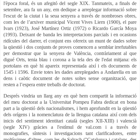
l'època foral, és un afegitó del segle XIX. Tanmateix, a finals de
setembre, ara fa un any, em dedique a arreplegar
info
rmació sobre
l'escut de la ciutat i la seua senyera a través de nombroses obres,
com les de l’arxiver municipal Vicent Vives Liern (1900), el pare
Ivars (1923), José Martínez Ortiz (1972) o Ricardo García Moya
(1993). Deixant de banda les interpretacions parcials i en ocasions
ridícules del darrer, el conjunt ens ofereix un munt de dades sobre
la qüestió i dos conjunts de proves comencen a semblar irrefutables
per demostrar que la senyera de València, contràriament al que
digué Orts, tenia blau i corona a la tela des de l'edat mitjana: els
portolans en què hi apareix representada així i els documents de
1545 i 1596. Envie totes les dades arreplegades a Andarella en un
dens i caòtic document de notes soltes sense organització, que
resten a l’espera entre treballs de doctorat.
Després vindria un llarg any en què hem compartit la
info
rmació
del meu doctorat a la Universitat Pompeu Fabra dedicat en bona
part a la qüestió dels nacionalismes, i hem aprofundit en la qüestió
dels orígens i la nomenclatura de la llengua catalana així com dels
inicis del sentiment identitari català (segles XII-XIII) i valencià
(segle XIV) gràcies a l'estímul de val.com i a través de
monografies, síntesis i investigacions tant clarificadores, entre
moltíssimes d'altres, com les de Salrach ("Catalunya i catalans, des