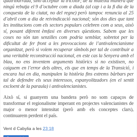
quatribarrada, sinó acceptar la tricolor; de la mateixa manera que
ningú rebutja el 9 d’octubre com a diada (al cap i a la fi dia de la
conquesta de la ciutat, no del regne) però tampoc renuncia al 25
d’abril com a dia de reivindicació nacional; són dos dies que tant
les institucions com els sectors populars celebren com a seus, això
sí, posant diferent èmfasi en diverses qüestions. Sabem que les
coses no són tan senzilles com podria semblar, sobretot per la
dificultat de fer front a les provocacions de l’antivalencianisme
organitzat, però si volem recuperar símbols per tal de contribuir a
una veritable reconstrucció nacional, en este cas la Senyera amb el
blau, no ens inventem arguments històrics si no existixen, no
caiguem en l’error dels altres, els que en temps de la Transició, i
encara hui en dia, manipulen la història fins extrems bàrbars per
tal de defendre els seus interessos, espanyolitzadors (en el sentit
excloent de la paraula) i antivalencianistes
.
Això sí, si guanyem una bandera però no som capaços de
transformar el regionalisme imperant en projectes valencianistes de
major o menor intensitat (però amb els conceptes clars),
continuarem perdent el país.
Vent d Cabylia
a les
23:18