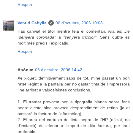
Respon
Vent d Cabylia
06 d’octubre, 2006 10:08
Has canviat el títol mentre feia el comentari. Ara és:
De
"senyera coronada" a "senyera tricolor"
. Sens dubte és
molt més precís i explicatiu.
Respon
Anònim
06 d’octubre, 2006 14:42
Xe xiquet, definitivament saps de tot, m'he passat un bon
ratet llegint a la pantalla per no gastar tinta de l'impressora
i he arribat a valuosísimes conclusions.
1. El tramat provocat per la tipografia blanca sobre fons
negre d'este blog provoca desprendiment de retina (ja et
passaré la factura de l'oftalmòleg).
2. El preu del cartutxo de tinta negra de l'HP (oficial, no
d'imitació) és inferior a l'import de dita factura, per tant
preferible.