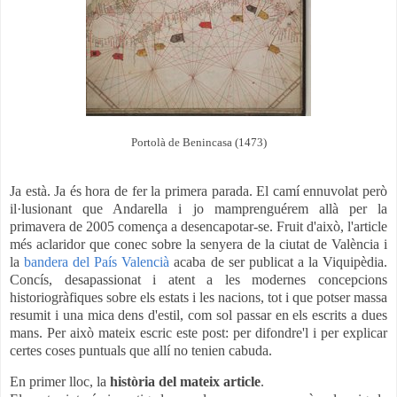
Portolà de Benincasa (1473)
Ja està. Ja és hora de fer la primera parada. El camí ennuvolat però
il·lusionant que Andarella i jo mamprenguérem allà per la
primavera de 2005 comença a desencapotar-se. Fruit d'això, l'article
més aclaridor que conec sobre la senyera de la ciutat de València i
la
bandera del País Valencià
acaba de ser publicat a la Viquipèdia.
Concís, desapassionat i atent a les modernes concepcions
historiogràfiques sobre els estats i les nacions, tot i que potser massa
resumit i una mica dens d'estil, com sol passar en els escrits a dues
mans. Per això mateix escric este post: per difondre'l i per explicar
certes coses puntuals que allí no tenien cabuda.
En primer lloc, la
història del mateix article
.