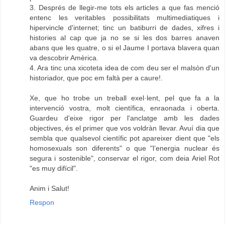
3. Després de llegir-me tots els articles a que fas menció
entenc les veritables possibilitats multimediatiques i
hipervincle d'internet; tinc un batiburri de dades, xifres i
histories al cap que ja no se si les dos barres anaven
abans que les quatre, o si el Jaume I portava blavera quan
va descobrir Amèrica.
4. Ara tinc una xicoteta idea de com deu ser el malsòn d'un
historiador, que poc em faltà per a caure!.
Xe, que ho trobe un treball exel·lent, pel que fa a la
intervenció vostra, molt científica, enraonada i oberta.
Guardeu d'eixe rigor per l'anclatge amb les dades
objectives, és el primer que vos voldràn llevar. Avuí dia que
sembla que qualsevol científic pot apareixer dient que "els
homosexuals son diferents" o que "l’energia nuclear és
segura i sostenible", conservar el rigor, com deia Ariel Rot
"es muy difícil".
Anim i Salut!
Respon