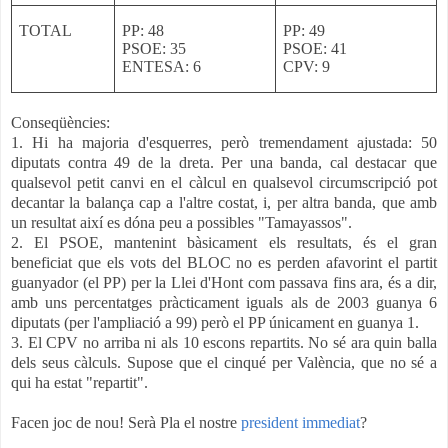
TOTAL
PP:
48
PP:
49
PSOE:
35
PSOE:
41
ENTESA:
6
CPV: 9
Conseqüències:
1. Hi ha majoria d'esquerres, però tremendament ajustada: 50
diputats contra 49 de la dreta. Per una banda, cal destacar que
qualsevol petit canvi en el càlcul en qualsevol circumscripció pot
decantar la balança cap a l'altre costat, i, per altra banda, que amb
un resultat així es dóna peu a possibles "Tamayassos".
2. El PSOE, mantenint bàsicament els resultats, és el gran
beneficiat que els vots del BLOC no es perden afavorint el partit
guanyador (el PP) per la Llei d'Hont com passava fins ara, és a dir,
amb uns percentatges pràcticament iguals als de 2003 guanya 6
diputats (per l'ampliació a 99) però el PP únicament en guanya 1.
3. El CPV no arriba ni als 10 escons repartits. No sé ara quin balla
dels seus càlculs. Supose que el cinqué per València, que no sé a
qui ha estat "repartit".
Facen joc de nou! Serà Pla el nostre
president immediat
?