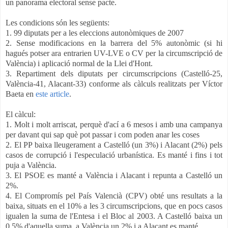
un panorama electoral sense pacte.
Les condicions són les següents:
1. 99 diputats per a les eleccions autonòmiques de 2007
2. Sense modificacions en la barrera del 5% autonòmic (si hi
hagués potser ara entrarien UV-LVE o CV per la circumscripció de
València) i aplicació normal de la Llei d'Hont.
3. Repartiment dels diputats per circumscripcions (Castelló-25,
València-41, Alacant-33) conforme als càlculs realitzats per Víctor
Baeta en
este article
.
El càlcul:
1. Molt i molt arriscat, perquè d'ací a 6 mesos i amb una campanya
per davant qui sap què pot passar i com poden anar les coses
2. El PP baixa lleugerament a Castelló (un 3%) i Alacant (2%) pels
casos de corrupció i l'especulació urbanística. Es manté i fins i tot
puja a València.
3. El PSOE es manté a València i Alacant i repunta a Castelló un
2%.
4. El Compromís pel País Valencià (CPV) obté uns resultats a la
baixa, situats en el 10% a les 3 circumscripcions, que en pocs casos
igualen la suma de l'Entesa i el Bloc al 2003. A Castelló baixa un
0,5% d'aquella suma, a València un 2% i a Alacant es manté.