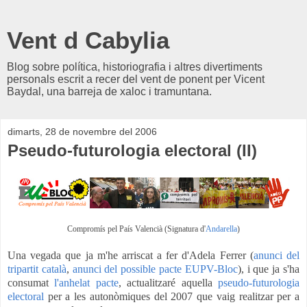
Vent d Cabylia
Blog sobre política, historiografia i altres divertiments
personals escrit a recer del vent de ponent per Vicent
Baydal, una barreja de xaloc i tramuntana.
dimarts, 28 de novembre del 2006
Pseudo-futurologia electoral (II)
Compromís pel País Valencià (Signatura d'
Andarella
)
Una vegada que ja m'he arriscat a fer d'Adela Ferrer (
anunci del
tripartit català
,
anunci del possible pacte EUPV-Bloc
), i que ja s'ha
consumat
l'anhelat pacte
, actualitzaré aquella
pseudo-futurologia
electoral
per a les autonòmiques del 2007 que vaig realitzar per a