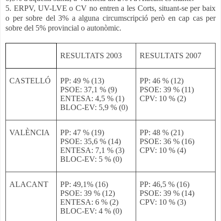
5. ERPV, UV-LVE o CV no entren a les Corts, situant-se per baix
o per sobre del 3% a alguna circumscripció però en cap cas per
sobre del 5% provincial o autonòmic.
RESULTATS 2003
RESULTATS 2007
CASTELLÓ
PP:
49 % (13)
PP:
46 % (12)
PSOE:
37,1 % (9)
PSOE:
39 % (11)
ENTESA:
4,5 % (1)
CPV:
10 % (2)
BLOC-EV:
5,9 % (0)
VALÈNCIA
PP:
47 % (19)
PP:
48 % (21)
PSOE:
35,6 % (14)
PSOE:
36 % (16)
ENTESA:
7,1 % (3)
CPV:
10 % (4)
BLOC-EV:
5 % (0)
ALACANT
PP:
49,1% (16)
PP:
46,5 % (16)
PSOE:
39 % (12)
PSOE:
39 % (14)
ENTESA:
6 % (2)
CPV:
10 % (3)
BLOC-EV:
4 % (0)