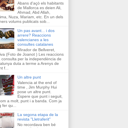
Abans d'açò els habitants
de Mallorca es deien Ali,
Ahmad, Abd Allah,
ima, Nuza, Mariam, etc. En un dels
mers volums publicats sob...
Un pas avant... i dos
arrere? Reaccions
valencianes a les
consultes catalanes
Mirador de Bellveret,
iva (Foto de Joanot ) Les reaccions
a consulta per la independència de
alunya duta a terme a Arenys de
t f...
Un altre punt
Valencia at the end of
time , Jim Murphy Hui
pose un altre punt.
Espere que punt i seguit,
com a molt, punt i a banda. Com ja
g fer qu...
La segona etapa de la
revista "Lletraferit"
No recordava ben bé