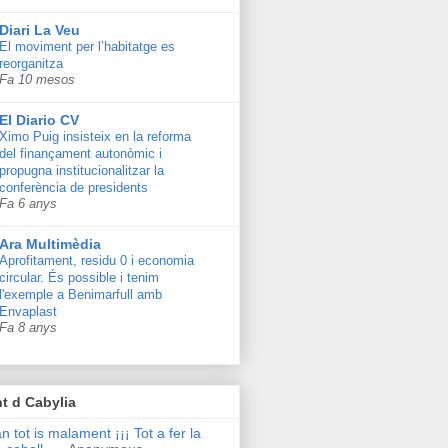
Diari La Veu
El moviment per l’habitatge es
reorganitza
Fa 10 mesos
El Diario CV
Ximo Puig insisteix en la reforma
del finançament autonòmic i
propugna institucionalitzar la
conferència de presidents
Fa 6 anys
Ara Multimèdia
Aprofitament, residu 0 i economia
circular. És possible i tenim
l'exemple a Benimarfull amb
Envaplast
Fa 8 anys
t d Cabylia
n tot is malament ¡¡¡ Tot a fer la