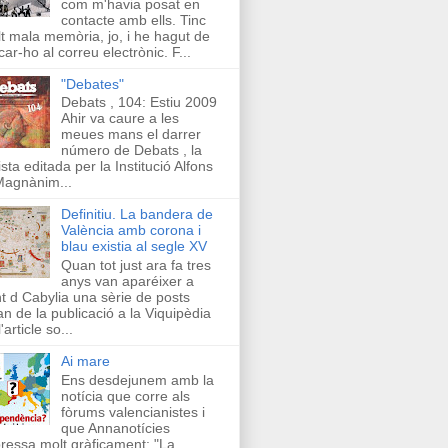
com m'havia posat en
contacte amb ells. Tinc
t mala memòria, jo, i he hagut de
car-ho al correu electrònic. F...
"Debates"
Debats , 104: Estiu 2009
Ahir va caure a les
meues mans el darrer
número de Debats , la
ista editada per la Institució Alfons
Magnànim...
Definitiu. La bandera de
València amb corona i
blau existia al segle XV
Quan tot just ara fa tres
anys van aparéixer a
t d Cabylia una sèrie de posts
an de la publicació a la Viquipèdia
'article so...
Ai mare
Ens desdejunem amb la
notícia que corre als
fòrums valencianistes i
que Annanotícies
ressa molt gràficament: "La