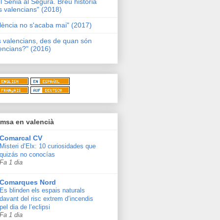
l Sénia al Segura. Breu història
s valencians" (2018)
lència no s'acaba mai" (2017)
s valencians, des de quan són
encians?" (2016)
msa en valencià
Comarcal CV
Misteri d’Elx: 10 curiosidades que
quizás no conocías
Fa 1 dia
Comarques Nord
Es blinden els espais naturals
davant del risc extrem d’incendis
pel dia de l’eclipsi
Fa 1 dia