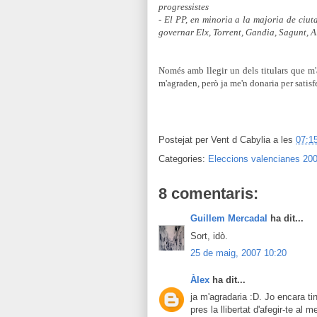
progressistes
- El PP, en minoria a la majoria de ciut
governar Elx, Torrent, Gandia, Sagunt, Al
Només amb llegir un dels titulars que m'
m'agraden, però ja me'n donaria per satisfe
Postejat per
Vent d Cabylia
a les
07:1
Categories:
Eleccions valencianes 20
8 comentaris:
Guillem Mercadal
ha dit...
Sort, idò.
25 de maig, 2007 10:20
Àlex
ha dit...
ja m'agradaria :D. Jo encara ti
pres la llibertat d'afegir-te al m