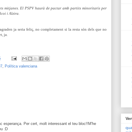
ats mitjanes. El PSPV haurà de pactar amb partits minoritaris per
coi i Alzira.
agraden ja seria feliç, no completament si la resta són dels que no
t, ja.
5
07
,
Política valenciana
Ven
nc esperança. Per cert, molt interessant el teu bloc!!M'he
qua
eu :D