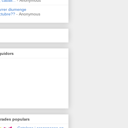
 caball...
- Anonymous
arrer diumenge
ctubre??
- Anonymous
guidors
trades populars
Catalans i aragonesos en