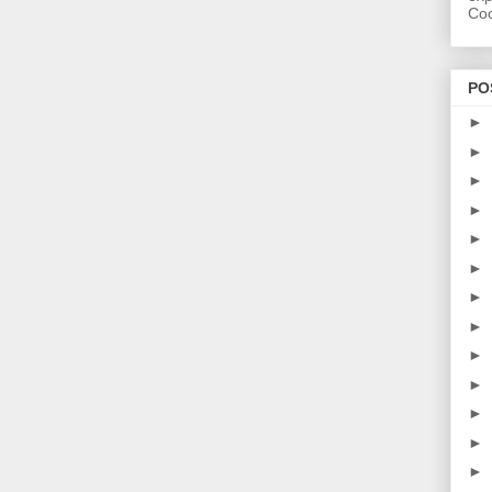
Coo
PO
►
►
►
►
►
►
►
►
►
►
►
►
►