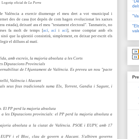
"De
Logotip oficial de
La Porra
del
e València a exercir diumenge el meu dret a vot -municipal i
"Va
ternet des de casa (tot depén de com hagen evolucionat les xarxes
ra estada), deixaré ara el meu "testament electoral". Tanmateix, no
"El
erses fa molt de temps [
ací
,
ací
i
ací
], sense comptar amb els
val
inó que la qüestió consistirà, simplement, en deixar per escrit els
egir el dilluns al matí.
lida, amb escreix, la majoria absoluta
a les Corts
les Diputacions Provincials
vernabilitat de l'Ajuntament de València. Es preveu un nou "pacte
Pre
telló, València i Alacant
 als seus feus tradicionals suma Elx, Torrent, Gandia i Sagunt, i
. El PP perd la majoria absoluta
r a les Diputacions provincials: el PP perd la majoria absoluta a
 majoria absoluta a la ciutat de València. PSOE i EUPV, amb 17
 EUPV i el Bloc, clau de govern a Alacant. S'albiren governs