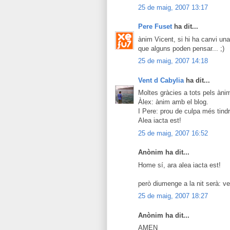
25 de maig, 2007 13:17
Pere Fuset
ha dit...
ànim Vicent, si hi ha canvi una
que alguns poden pensar... ;)
25 de maig, 2007 14:18
Vent d Cabylia
ha dit...
Moltes gràcies a tots pels àni
Àlex: ànim amb el blog.
I Pere: prou de culpa més tindr
Alea iacta est!
25 de maig, 2007 16:52
Anònim ha dit...
Home sí, ara alea iacta est!
però diumenge a la nit serà: ve
25 de maig, 2007 18:27
Anònim ha dit...
AMEN