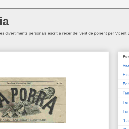
ia
ltres divertiments personals escrit a recer del vent de ponent per Vicent
Per
Vic
His
Edi
Tam
I e
I e
"La