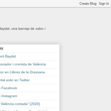
 Baydal, una barreja de xaloc i
fil
ent Baydal
toriador i cronista de València
tor en Llibres de la Drassana
bé estic en Twitter
n Facebook
n Instagram
 València contada" (2020)