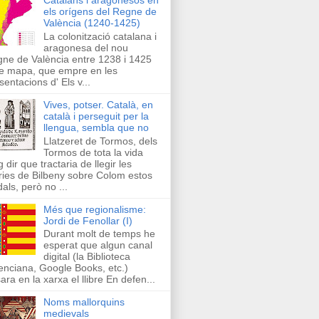
els orígens del Regne de
València (1240-1425)
La colonització catalana i
aragonesa del nou
ne de València entre 1238 i 1425
e mapa, que empre en les
sentacions d' Els v...
Vives, potser. Català, en
català i perseguit per la
llengua, sembla que no
Llatzeret de Tormos, dels
Tormos de tota la vida
g dir que tractaria de llegir les
ries de Bilbeny sobre Colom estos
als, però no ...
Més que regionalisme:
Jordi de Fenollar (I)
Durant molt de temps he
esperat que algun canal
digital (la Biblioteca
enciana, Google Books, etc.)
ara en la xarxa el llibre En defen...
Noms mallorquins
medievals