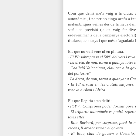
Com que demà me'n vaig a la ciutat d
autonòmic-, i potser no tinga accés a in
inalàmbriques veïnes des de la meua darre
serà una previsió (ja en vaig fer div
esdeveniments de la campanya electoral) s
titulars que menys i que més m'agradaria ll
Els que no vull vore ni en pintura:
- El PP sobrepassa el 50% del vots i reva
- La dreta, de nou, torna a guanya totes 
- Coalició Valenciana, clau per a la go
del pollastre"
- La dreta, de nou, torna a guanyar a Cas
- El PP arrasa en les ciutats mitjanes:
renova a Alcoi i Alzira.
Els que llegiria amb deliri:
- PSPV i Compromís poden formar govern
- El tripartit autonòmic es podrà repeti
totes elles
- Rita Barberà, per sorpresa, perd la
escons, li arrabassaran el govern
- El Bloc, clau de govern a Castelló.