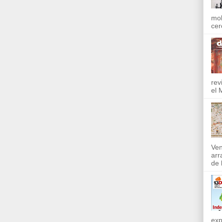
mol
cer
rev
el 
Ven
arr
de l
exp