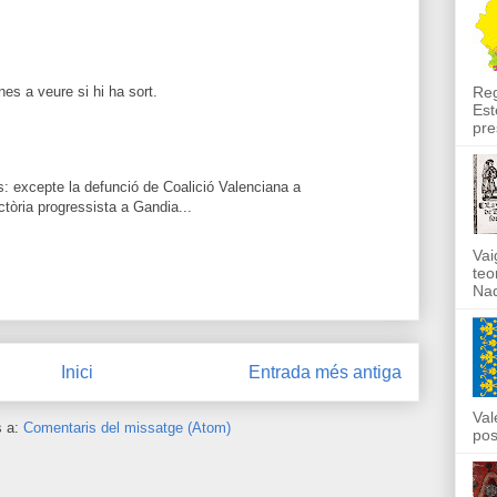
nes a veure si hi ha sort.
Reg
Est
pre
s: excepte la defunció de Coalició Valenciana a
ctòria progressista a Gandia...
Vai
teo
Nad
Inici
Entrada més antiga
Val
s a:
Comentaris del missatge (Atom)
pos