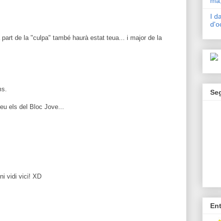
mà,
I d
d'o
 part de la "culpa" també haurà estat teua... i major de la
ms.
Se
eu els del Bloc Jove...
ni vidi vici! XD
En