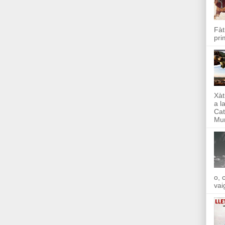
Fàt
pri
Xàt
a l
Cat
Mun
o, 
vai