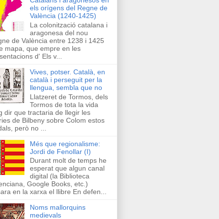
els orígens del Regne de
València (1240-1425)
La colonització catalana i
aragonesa del nou
ne de València entre 1238 i 1425
e mapa, que empre en les
sentacions d' Els v...
Vives, potser. Català, en
català i perseguit per la
llengua, sembla que no
Llatzeret de Tormos, dels
Tormos de tota la vida
g dir que tractaria de llegir les
ries de Bilbeny sobre Colom estos
als, però no ...
Més que regionalisme:
Jordi de Fenollar (I)
Durant molt de temps he
esperat que algun canal
digital (la Biblioteca
enciana, Google Books, etc.)
ara en la xarxa el llibre En defen...
Noms mallorquins
medievals