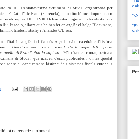
"De
del
ssió de la "Trentanovesima Settimana di Studi" organitzada per
ica "F. Datini" de Prato (Florència), la institució més important en
"Va
tre els segles XIII i XVIII. Hi han intervingut en italià els italians
elli i Pezzolo, alhora que ho han fet en anglès el belga Blockmans,
"El
in, l'holandés Fritschy i l'irlandés O'Brien.
val
n l'italià, l'anglés i el francés. Alça la mà el catedràtic d'història
amolla:
Una domanda: come è possibile che la lingua dell'imperio
e quello di Prato? Non lo capisco
... M'ho havien contat, però ara
ettimana di Studi", que acaben d'eixir publicades i on ha quedat
bat sobre el coneixement històric dels sistemes fiscals europeus
Pre
5
ellà, si no recorde malament.