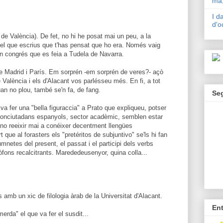
mà,
I d
d'o
 de València). De fet, no hi he posat mai un peu, a la
 el que escrius que t'has pensat que ho era. Només vaig
 un congrés que es feia a Tudela de Navarra.
e Madrid i París. Em sorprén -em sorprén de veres?- açò
 València i els d'Alacant vos parlésseu més. En fi, a tot
uan no plou, també se'n fa, de fang.
Se
va fer una "bella figuraccia" a Prato que expliqueu, potser
conciutadans espanyols, sector acadèmic, semblen estar
no reeixir mai a conéixer decentment llengües
 que al forasters els "pretéritos de subjuntivo" se'ls hi fan
umnetes del present, el passat i el participi dels verbs
òfons recalcitrants. Marededeusenyor, quina colla...
s amb un xic de filologia àrab de la Universitat d'Alacant.
En
erda" el que va fer el susdit...