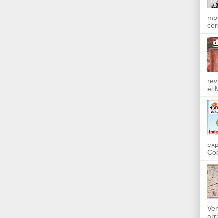
mol
cer
rev
el 
exp
Coo
Ven
arr