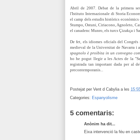
Abril de 2007. Debat de la primera se
l'Istituto Internazionale di Storia Econom
el camp dels estudis històrics econòmics en
Stumpo, Ostuni, Ciriacono, Agnoleto, Cas
el canadenc Munro, els turcs Çizakça i Sah
De fet, els idiomes oficials del Congrés só
medieval de la Universitat de Navarra i 
spagnolo è proibita in un convegno com
ho he pogut llegir a les Actes de la "S
registrada tan important dada per al de
precontemporanis...
Postejat per
Vent d Cabylia
a les
15:5
Categories:
Espanyolisme
5 comentaris:
Anònim ha dit...
Eixa intervenció la féu en cast