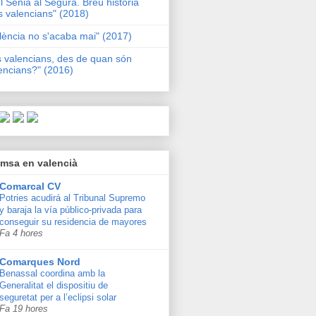
l Sénia al Segura. Breu història
s valencians" (2018)
lència no s'acaba mai" (2017)
s valencians, des de quan són
encians?" (2016)
msa en valencià
Comarcal CV
Potries acudirá al Tribunal Supremo
y baraja la vía público-privada para
conseguir su residencia de mayores
Fa 4 hores
Comarques Nord
Benassal coordina amb la
Generalitat el dispositiu de
seguretat per a l’eclipsi solar
Fa 19 hores