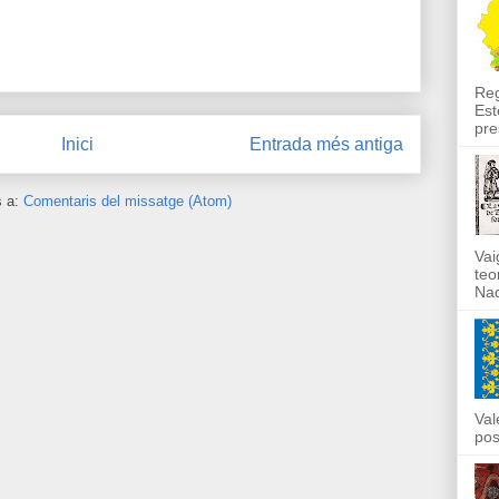
Reg
Est
pre
Inici
Entrada més antiga
s a:
Comentaris del missatge (Atom)
Vai
teo
Nad
Val
pos