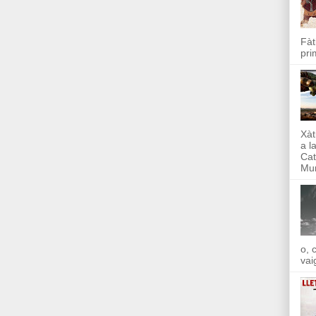
Fàt
pri
Xàt
a l
Cat
Mun
o, 
vai