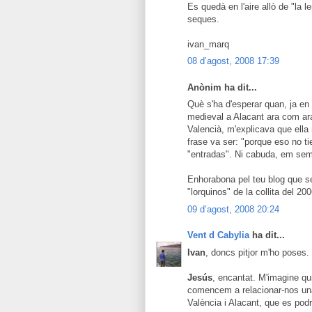
Es quedà en l'aire allò de "la l
seques.
ivan_marq
08 d’agost, 2008 17:39
Anònim ha dit...
Què s'ha d'esperar quan, ja en 
medieval a Alacant ara com ara,
Valencià, m'explicava que ella 
frase va ser: "porque eso no t
"entradas". Ni cabuda, em sem
Enhorabona pel teu blog que s
"lorquinos" de la collita del 200
09 d’agost, 2008 20:24
Vent d Cabylia
ha dit...
Ivan
, doncs pitjor m'ho poses.
Jesús
, encantat. M'imagine qui
comencem a relacionar-nos una 
València i Alacant, que es pod