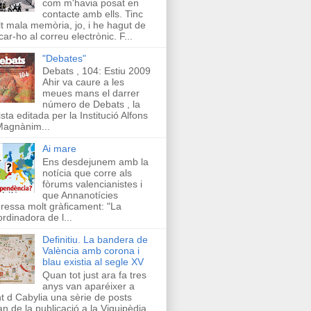
com m'havia posat en
contacte amb ells. Tinc
t mala memòria, jo, i he hagut de
car-ho al correu electrònic. F...
"Debates"
Debats , 104: Estiu 2009
Ahir va caure a les
meues mans el darrer
número de Debats , la
ista editada per la Institució Alfons
Magnànim...
Ai mare
Ens desdejunem amb la
notícia que corre als
fòrums valencianistes i
que Annanotícies
ressa molt gràficament: "La
rdinadora de l...
Definitiu. La bandera de
València amb corona i
blau existia al segle XV
Quan tot just ara fa tres
anys van aparéixer a
t d Cabylia una sèrie de posts
an de la publicació a la Viquipèdia