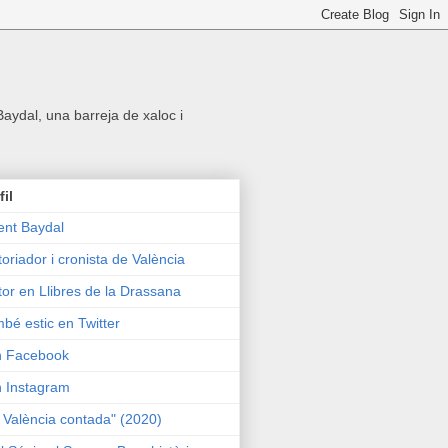
 Baydal, una barreja de xaloc i
fil
ent Baydal
toriador i cronista de València
tor en Llibres de la Drassana
bé estic en Twitter
n Facebook
n Instagram
 València contada" (2020)