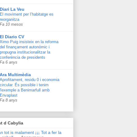
Diari La Veu
El moviment per l’habitatge es
reorganitza
Fa 10 mesos
El Diario CV
Ximo Puig insisteix en la reforma
del finançament autonòmic i
propugna institucionalitzar la
conferència de presidents
Fa 6 anys
Ara Multimèdia
Aprofitament, residu 0 i economia
circular. És possible i tenim
l'exemple a Benimarfull amb
Envaplast
Fa 8 anys
t d Cabylia
n tot is malament ¡¡¡ Tot a fer la