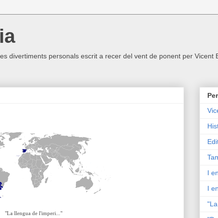
ia
ltres divertiments personals escrit a recer del vent de ponent per Vicent
Per
Vic
His
Edi
Tam
I e
I e
"La
"La llengua de l'imperi..."