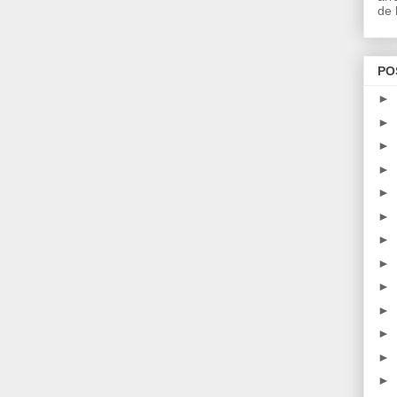
de l
PO
►
►
►
►
►
►
►
►
►
►
►
►
►