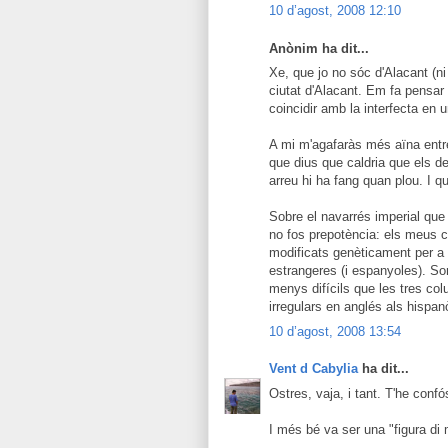
10 d’agost, 2008 12:10
Anònim ha dit...
Xe, que jo no sóc d'Alacant (ni
ciutat d'Alacant. Em fa pensar
coincidir amb la interfecta en
A mi m'agafaràs més aïna entr
que dius que caldria que els de
arreu hi ha fang quan plou. I q
Sobre el navarrés imperial que 
no fos prepotència: els meus 
modificats genèticament per a 
estrangeres (i espanyoles). Sort
menys difícils que les tres col
irregulars en anglés als hispan
10 d’agost, 2008 13:54
Vent d Cabylia
ha dit...
Ostres, vaja, i tant. T'he confó
I més bé va ser una "figura di m