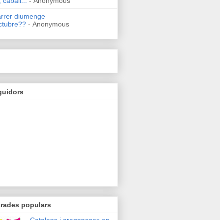
 caball...
- Anonymous
arrer diumenge
ctubre??
- Anonymous
guidors
trades populars
Catalans i aragonesos en