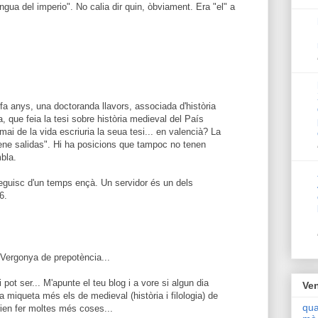
engua del imperio". No calia dir quin, òbviament. Era "el" a
fa anys, una doctoranda llavors, associada d'història
 que feia la tesi sobre història medieval del País
mai de la vida escriuria la seua tesi... en valencià? La
iene salidas". Hi ha posicions que tampoc no tenen
bla.
eguisc d'un temps ençà. Un servidor és un dels
6.
 Vergonya de prepotència...
 pot ser... M'apunte el teu blog i a vore si algun dia
Ven
miqueta més els de medieval (història i filologia) de
qua
rien fer moltes més coses...