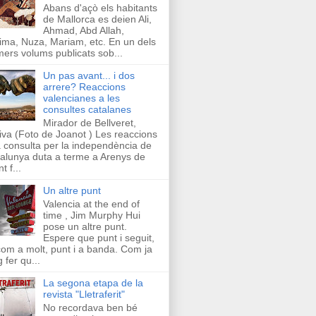
Abans d'açò els habitants
de Mallorca es deien Ali,
Ahmad, Abd Allah,
ima, Nuza, Mariam, etc. En un dels
mers volums publicats sob...
Un pas avant... i dos
arrere? Reaccions
valencianes a les
consultes catalanes
Mirador de Bellveret,
iva (Foto de Joanot ) Les reaccions
a consulta per la independència de
alunya duta a terme a Arenys de
t f...
Un altre punt
Valencia at the end of
time , Jim Murphy Hui
pose un altre punt.
Espere que punt i seguit,
com a molt, punt i a banda. Com ja
g fer qu...
La segona etapa de la
revista "Lletraferit"
No recordava ben bé