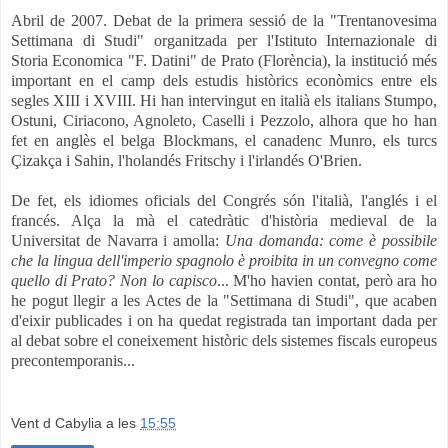
Abril de 2007. Debat de la primera sessió de la "Trentanovesima
Settimana di Studi" organitzada per l'Istituto Internazionale di
Storia Economica "F. Datini" de Prato (Florència), la institució més
important en el camp dels estudis històrics econòmics entre els
segles XIII i XVIII. Hi han intervingut en italià els italians Stumpo,
Ostuni, Ciriacono, Agnoleto, Caselli i Pezzolo, alhora que ho han
fet en anglès el belga Blockmans, el canadenc Munro, els turcs
Çizakça i Sahin, l'holandés Fritschy i l'irlandés O'Brien.
De fet, els idiomes oficials del Congrés són l'italià, l'anglés i el
francés. Alça la mà el catedràtic d'història medieval de la
Universitat de Navarra i amolla:
Una domanda: come è possibile
che la lingua dell'imperio spagnolo è proibita in un convegno come
quello di Prato? Non lo capisco
... M'ho havien contat, però ara ho
he pogut llegir a les Actes de la "Settimana di Studi", que acaben
d'eixir publicades i on ha quedat registrada tan important dada per
al debat sobre el coneixement històric dels sistemes fiscals europeus
precontemporanis...
Vent d Cabylia
a les
15:55