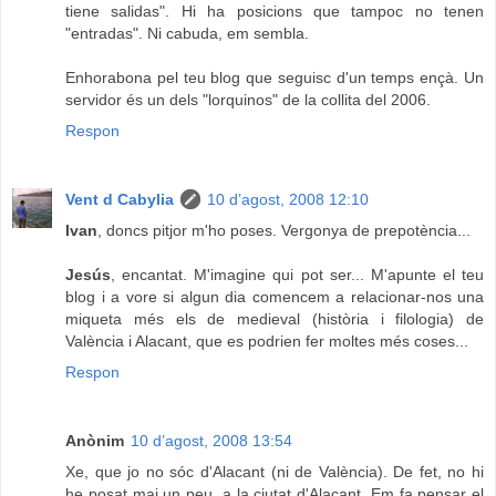
tiene salidas". Hi ha posicions que tampoc no tenen
"entradas". Ni cabuda, em sembla.
Enhorabona pel teu blog que seguisc d'un temps ençà. Un
servidor és un dels "lorquinos" de la collita del 2006.
Respon
Vent d Cabylia
10 d’agost, 2008 12:10
Ivan
, doncs pitjor m'ho poses. Vergonya de prepotència...
Jesús
, encantat. M'imagine qui pot ser... M'apunte el teu
blog i a vore si algun dia comencem a relacionar-nos una
miqueta més els de medieval (història i filologia) de
València i Alacant, que es podrien fer moltes més coses...
Respon
Anònim
10 d’agost, 2008 13:54
Xe, que jo no sóc d'Alacant (ni de València). De fet, no hi
he posat mai un peu, a la ciutat d'Alacant. Em fa pensar el