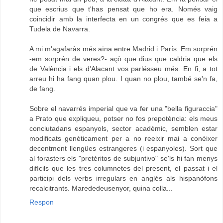
que escrius que t'has pensat que ho era. Només vaig
coincidir amb la interfecta en un congrés que es feia a
Tudela de Navarra.
A mi m'agafaràs més aïna entre Madrid i París. Em sorprén
-em sorprén de veres?- açò que dius que caldria que els
de València i els d'Alacant vos parlésseu més. En fi, a tot
arreu hi ha fang quan plou. I quan no plou, també se'n fa,
de fang.
Sobre el navarrés imperial que va fer una "bella figuraccia"
a Prato que expliqueu, potser no fos prepotència: els meus
conciutadans espanyols, sector acadèmic, semblen estar
modificats genèticament per a no reeixir mai a conéixer
decentment llengües estrangeres (i espanyoles). Sort que
al forasters els "pretéritos de subjuntivo" se'ls hi fan menys
difícils que les tres columnetes del present, el passat i el
participi dels verbs irregulars en anglés als hispanòfons
recalcitrants. Marededeusenyor, quina colla...
Respon