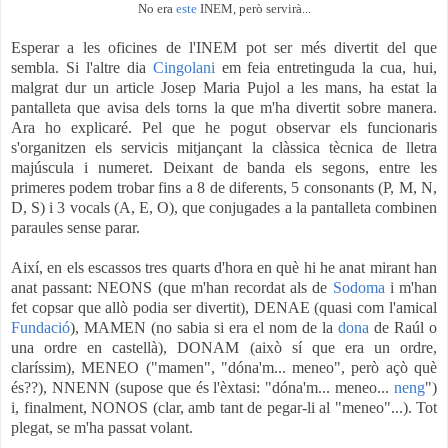
No era
este
INEM, però servirà...
Esperar a les oficines de l'INEM pot ser més divertit del que
sembla. Si l'altre dia
Cingolani
em feia entretinguda la cua, hui,
malgrat dur un article Josep Maria Pujol a les mans, ha estat la
pantalleta que avisa dels torns la que m'ha divertit sobre manera.
Ara ho explicaré. Pel que he pogut observar els funcionaris
s'organitzen els servicis mitjançant la clàssica tècnica de lletra
majúscula i numeret. Deixant de banda els segons, entre les
primeres podem trobar fins a 8 de diferents, 5 consonants (P, M, N,
D, S) i 3 vocals (A, E, O), que conjugades a la pantalleta combinen
paraules sense parar.
Així, en els escassos tres quarts d'hora en què hi he anat mirant han
anat passant: NEONS (que m'han recordat als de
Sodoma
i m'han
fet copsar que allò podia ser divertit), DENAE (quasi com l'amical
Fundació
), MAMEN (no sabia si era el nom de la
dona
de Raúl o
una ordre en castellà), DONAM (això sí que era un ordre,
claríssim), MENEO ("mamen", "dóna'm... meneo", però açò què
és??), NNENN (supose que és l'èxtasi: "dóna'm... meneo...
neng
")
i, finalment, NONOS (clar, amb tant de pegar-li al "meneo"...). Tot
plegat, se m'ha passat volant.