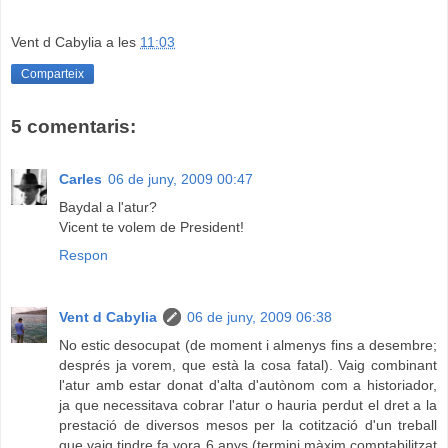
Vent d Cabylia
a les
11:03
Comparteix
5 comentaris:
Carles
06 de juny, 2009 00:47
Baydal a l'atur?
Vicent te volem de President!
Respon
Vent d Cabylia
06 de juny, 2009 06:38
No estic desocupat (de moment i almenys fins a desembre;
després ja vorem, que està la cosa fatal). Vaig combinant
l'atur amb estar donat d'alta d'autònom com a historiador,
ja que necessitava cobrar l'atur o hauria perdut el dret a la
prestació de diversos mesos per la cotització d'un treball
que vaig tindre fa vora 6 anys (termini màxim comptabilitzat