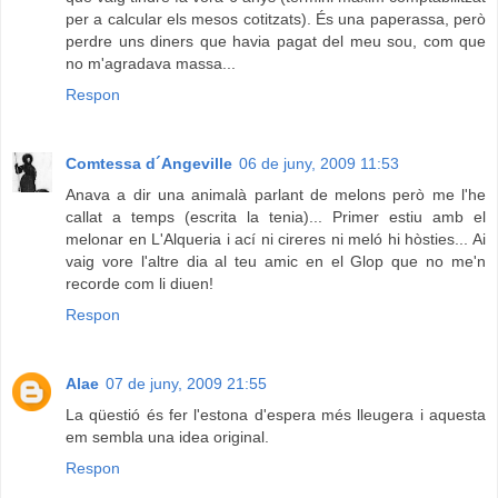
per a calcular els mesos cotitzats). És una paperassa, però
perdre uns diners que havia pagat del meu sou, com que
no m'agradava massa...
Respon
Comtessa d´Angeville
06 de juny, 2009 11:53
Anava a dir una animalà parlant de melons però me l'he
callat a temps (escrita la tenia)... Primer estiu amb el
melonar en L'Alqueria i ací ni cireres ni meló hi hòsties... Ai
vaig vore l'altre dia al teu amic en el Glop que no me'n
recorde com li diuen!
Respon
Alae
07 de juny, 2009 21:55
La qüestió és fer l'estona d'espera més lleugera i aquesta
em sembla una idea original.
Respon