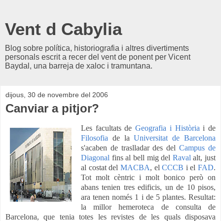
Vent d Cabylia
Blog sobre política, historiografia i altres divertiments
personals escrit a recer del vent de ponent per Vicent
Baydal, una barreja de xaloc i tramuntana.
dijous, 30 de novembre del 2006
Canviar a pitjor?
Les facultats de
Geografia i Història
i de
Filosofia
de la
Universitat de Barcelona
s'acaben de traslladar des del
Campus de
Diagonal
fins al bell mig del
Raval
alt, just
al costat del
MACBA
, el
CCCB
i el
FAD
.
Tot molt cèntric i molt bonico però on
abans tenien tres edificis, un de 10 pisos,
ara tenen només 1 i de 5 plantes. Resultat:
la millor hemeroteca de consulta de
Barcelona, que tenia totes les revistes de les quals disposava