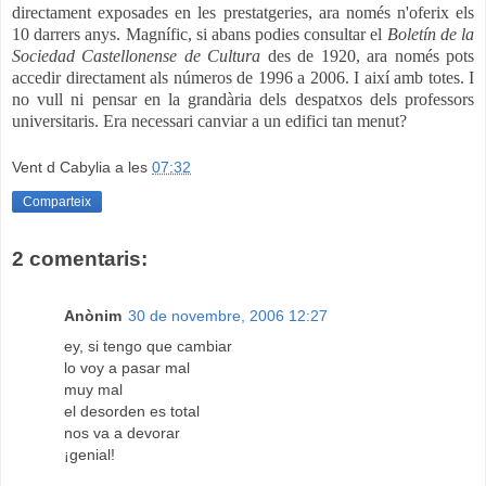
directament exposades en les prestatgeries, ara només n'oferix els
10 darrers anys. Magnífic, si abans podies consultar el
B
oletín de la
Sociedad Castellonense de Cultura
des de 1920, ara només pots
accedir directament als números de 1996 a 2006. I així amb totes. I
no vull ni pensar en la grandària dels despatxos dels professors
universitaris. Era necessari canviar a un edifici tan menut?
Vent d Cabylia
a les
07:32
Comparteix
2 comentaris:
Anònim
30 de novembre, 2006 12:27
ey, si tengo que cambiar
lo voy a pasar mal
muy mal
el desorden es total
nos va a devorar
¡genial!