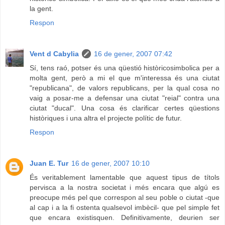
la gent.
Respon
Vent d Cabylia
16 de gener, 2007 07:42
Sí, tens raó, potser és una qüestió històricosimbolica per a
molta gent, però a mi el que m'interessa és una ciutat
"republicana", de valors republicans, per la qual cosa no
vaig a posar-me a defensar una ciutat "reial" contra una
ciutat "ducal". Una cosa és clarificar certes qüestions
històriques i una altra el projecte polític de futur.
Respon
Juan E. Tur
16 de gener, 2007 10:10
És veritablement lamentable que aquest tipus de títols
pervisca a la nostra societat i més encara que algú es
preocupe més pel que correspon al seu poble o ciutat -que
al cap i a la fi ostenta qualsevol imbècil- que pel simple fet
que encara existisquen. Definitivamente, deurien ser