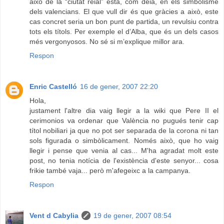
això de la “ciutat reial” està, com deia, en els simbolisme
dels valencians. El que vull dir és que gràcies a això, este
cas concret seria un bon punt de partida, un revulsiu contra
tots els títols. Per exemple el d’Alba, que és un dels casos
més vergonyosos. No sé si m’explique millor ara.
Respon
Enric Castelló
16 de gener, 2007 22:20
Hola,
justament l'altre dia vaig llegir a la wiki que Pere II el
cerimonios va ordenar que València no pugués tenir cap
títol nobiliari ja que no pot ser separada de la corona ni tan
sols figurada o simbòlicament. Només això, que ho vaig
llegir i pense que venia al cas... M'ha agradat molt este
post, no tenia notícia de l'existència d'este senyor... cosa
frikie també vaja... però m'afegeixc a la campanya.
Respon
Vent d Cabylia
19 de gener, 2007 08:54