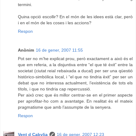
termini.
Quina opció escollir? En el món de les idees està clar, però
i en el món de les coses i les accions?
Respon
Anònim
16 de gener, 2007 11:55
Pot ser no m’he explicat prou, però exactament a això és el
que em referia, a la disjuntiva entre “el que té èxit” entre la
societat (ciutat reial rebaixada a ducal) per ser una qüestió
històrico-simbólica local, i “el que no tindria èxit” per ser un
debat que no interessa actualment, l’existència de tots els
títols, i que no tindria cap repercussió.
Per això crec que és millor centrar-se en el primer aspecte
per aprofitar-ho com a avantatge. En realitat és el mateix
pragmatisme que amb l’assumpte de la senyera.
Respon
Vent d Cabylia
16 de gener, 2007 12:23