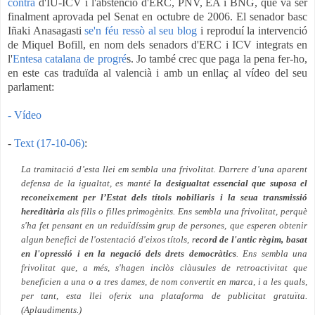
contra
d'IU-ICV i l'abstenció d'ERC, PNV, EA i BNG, que va ser
finalment aprovada pel Senat en octubre de 2006. El senador basc
Iñaki Anasagasti
se'n féu ressò al seu blog
i reproduí la intervenció
de Miquel Bofill, en nom dels senadors d'ERC i ICV integrats en
l'
Entesa catalana de progré
s. Jo també crec que paga la pena fer-ho,
en este cas traduïda al valencià i amb un enllaç al vídeo del seu
parlament:
- Vídeo
-
Text (17-10-06)
:
La tramitació d’esta llei em sembla una frivolitat. Darrere d’una aparent
defensa de la igualtat, es manté
la desigualtat essencial que suposa el
reconeixement per l’Estat dels títols nobiliaris i la seua transmissió
hereditària
als fills o filles primogènits. Ens sembla una frivolitat, perquè
s'ha fet pensant en un reduïdíssim grup de persones, que esperen obtenir
algun benefici de l'ostentació d'eixos títols, r
ecord de l'antic règim, basat
en l'opressió i en la negació dels drets democràtics
. Ens sembla una
frivolitat que, a més, s'hagen inclòs clàusules de retroactivitat que
beneficien a una o a tres dames, de nom convertit en marca, i a les quals,
per tant, esta llei oferix una plataforma de publicitat gratuïta.
(Aplaudiments.)