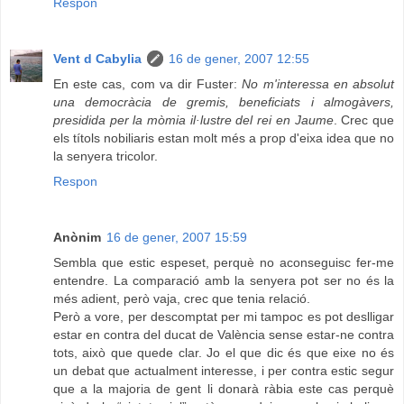
Respon
Vent d Cabylia
16 de gener, 2007 12:55
En este cas, com va dir Fuster:
No m'interessa en absolut
una democràcia de gremis, beneficiats i almogàvers,
presidida per la mòmia il·lustre del rei en Jaume
. Crec que
els títols nobiliaris estan molt més a prop d'eixa idea que no
la senyera tricolor.
Respon
Anònim
16 de gener, 2007 15:59
Sembla que estic espeset, perquè no aconseguisc fer-me
entendre. La comparació amb la senyera pot ser no és la
més adient, però vaja, crec que tenia relació.
Però a vore, per descomptat per mi tampoc es pot deslligar
estar en contra del ducat de València sense estar-ne contra
tots, això que quede clar. Jo el que dic és que eixe no és
un debat que actualment interesse, i per contra estic segur
que a la majoria de gent li donarà ràbia este cas perquè