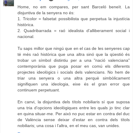
Home, no em compares, per sant Barceló beneït. La
disjuntiva de la senyera no és:
1. Tricolor = falsetat possibilista que perpetua la injustícia
històrica.
2. Quadribarrada = raó idealista d'alliberament social i
nacional.
Tu saps millor que ningú que en el cas de les senyeres cap
té més raó històrica que una altra sinó que la qüestió és
trobar un símbol distintiu per a una "nació valenciana"
contemporània que puga posar en comú els diferents
projectes ideològics i socials dels valencians. No hem de
triar una senyera o una altra perquè simbòlicament
signifiquen una ideologia, eixe és el gran error que
continuem perpetuant.
En canvi, la disjuntiva dels títols nobiliaris sí que suposa
una tria d'opcions ideològiques entre les quals jo tinc clar
en quina situar-me. Per això no puc estar en contra del duc
de València sense deixar d'estar en contra dels títols
nobiliaris; una cosa i l'altra, en el meu cas, van unides.