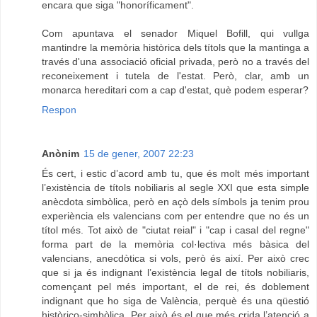
encara que siga "honoríficament".
Com apuntava el senador Miquel Bofill, qui vullga
mantindre la memòria històrica dels títols que la mantinga a
través d'una associació oficial privada, però no a través del
reconeixement i tutela de l'estat. Però, clar, amb un
monarca hereditari com a cap d'estat, què podem esperar?
Respon
Anònim
15 de gener, 2007 22:23
És cert, i estic d’acord amb tu, que és molt més important
l’existència de títols nobiliaris al segle XXI que esta simple
anècdota simbòlica, però en açò dels símbols ja tenim prou
experiència els valencians com per entendre que no és un
títol més. Tot això de "ciutat reial" i "cap i casal del regne"
forma part de la memòria col·lectiva més bàsica del
valencians, anecdòtica si vols, però és així. Per això crec
que si ja és indignant l’existència legal de títols nobiliaris,
començant pel més important, el de rei, és doblement
indignant que ho siga de València, perquè és una qüestió
històrico-simbòlica. Per això és el que més crida l’atenció a