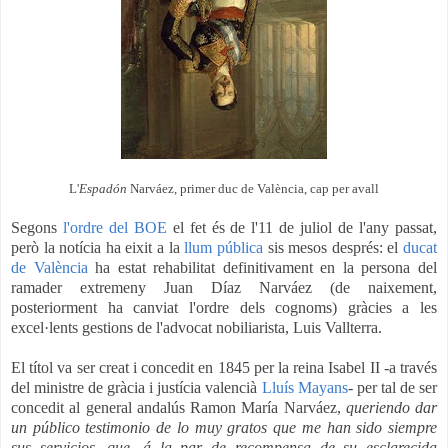
L'
Espadón
Narváez, primer duc de València, cap per avall
Segons
l'ordre del BOE
el fet és de l'11 de juliol de l'any passat,
però la notícia ha eixit a la
llum pública
sis mesos després: el
ducat
de València
ha estat rehabilitat definitivament en la persona del
ramader extremeny Juan Díaz Narváez (de naixement,
posteriorment ha canviat l'ordre dels cognoms) gràcies a les
excel·lents gestions de l'advocat nobiliarista, Luis Vallterra.
El títol va ser creat i concedit en 1845 per la reina Isabel II -a través
del ministre de gràcia i justícia valencià
Lluís Mayans
- per tal de ser
concedit al general andalús Ramon María Narváez,
queriendo dar
un público testimonio de lo muy gratos que me han sido siempre
sus servicios, que, á la par de recompensa de su esclarecida