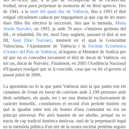
lealtad, sirva para perpetuar la memoria de mi Real aprecio
. Des
de 1941, a la
mort del quart duc de València
, fins a 1993 el títol
estigué oficialment caducat per impagament ja que cap de les seues
dues filles féu efectiva la successió, fins que la menuda,
María
Josefa Narváez
, en 1993, ja amb 78 anys -s'intuïxen gestions del
fill-, el rehabilità. De fet, morí l'any següent, passant el títol al seu
fill,
Juan Díaz Narváez
, moment en el qual la Generalitat
Valenciana, l'Ajuntament de València i la
Societat Econòmica
d'Amics del País de València
, al·legaren al Ministeri de Justícia per
tal que no es concedira novament el títol de ducat de València -en
tot cas, ducat de Narváez. Finalment, en 2005 l'Audiència Nacional
d'Espanya resolgué que se li concedís, cosa que va fer el govern el
passat juliol de 2006.
La ignomínia no és la que patix València sinó la que patim tots els
ciutadans de l'estat en haver de conviure amb 2.199 persones amb
títols nobiliaris, els quals, tot i ser una distinció exclusivament de
caràcter honorífic, constituïxen el record d'un període històric en
què la igualtat entre tots els homes d'una comunitat no era un
principi universal. Per això haurien de ser abolits, perquè no es
tracta de cap tradició històrica innòcua, sinó de la perpetuació legal
en la memòria pública d'un tret de la nostra societat pretèrita segons