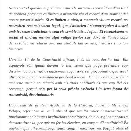
No és cert el que diu el preàmbul: que els successius posseïdors d'un títol
de noblesa perpètua es limiten a mantenir viu el record d'un moment del
nostre passat històric.
S
i es limiten a això, a mantenir viu un record, no
necessiten reconeixement legal
;
que s'associen i s'autorregulen d'acord
amb les seues tradicions, o com els semble més adequat.
El reconeixement
social el tindran mentre algú vullga fer-los cas
. Això és l'única cosa
democràtica en relació amb uns símbols hui privats, històrics i no tan
històrics.
L'article 14 de la Constitució afirma, i és bo recordar-ho hui: Els
espanyols són iguals davant la llei, sense que puga prevaldre cap
discriminació per raó de naixement, raça, sexe, religió, opinió o qualsevol
altra condició o circumstància personal o social. L'única cosa conseqüent
amb este article en relació amb els títols nobiliaris és que cap llei els
reconega, perquè
són, per la seua pròpia essència i la seua forma de
transmissió, discriminatoris
.
L'acadèmic de la Real Academia de la Historia, Faustino Menéndez
Pelayo, referint-se al va i absurd que resulta voler democratitzar el
funcionament d'algunes institucions hereditàries, deia el següent: posats a
democratitzar-la, per què no fer-les electiva, en compte d'hereditària? És
quelcom que ell considerava sense sentit, i nosaltres, no. Perquè això:
si