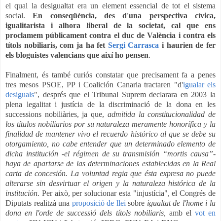
el qual la desigualtat era un element essencial de tot el sistema
social.
En conseqüència,
des d'una perspectiva cívica,
igualitarista i alhora liberal de la societat, cal que ens
proclamem públicament contra el duc de València i contra els
títols nobiliaris, com ja ha fet
Sergi Carrasca
i haurien de fer
els bloguistes valencians que així ho pensen
.
Finalment, és també curiós constatar que precisament fa a penes
tres mesos PSOE, PP i Coalición Canaria tractaren "d'
igualar els
desiguals
", després que el Tribunal Suprem declarara en 2003 la
plena legalitat i justícia de la discriminació de la dona en les
successions nobiliàries, ja que,
admitida la constitucionalidad de
los títulos nobiliarios por su naturaleza meramente honorífica y la
finalidad de mantener vivo el recuerdo histórico al que se debe su
otorgamiento, no cabe entender que un determinado elemento de
dicha institución -el régimen de su transmisión “mortis causa”-
haya de apartarse de las determinaciones establecidas en la Real
carta de concesión. La voluntad regia que ésta expresa no puede
alterarse sin desvirtuar el origen y la naturaleza histórica de la
institución
. Per això, per solucionar esta "injustícia", el Congrés de
Diputats realitzà una
proposició de llei
sobre
igualtat de l'home i la
dona en l'orde de successió dels títols nobiliaris,
amb el
vot en