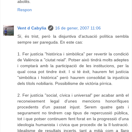
abolits.
Respon
Vent d Cabylia
16 de gener, 2007 11:06
Sí, és trist, però la disjuntiva d'actuació política sembla
sempre ser pareguda. En este cas:
1. Fer justícia "històrica i simbòlica" per revertir la condició
de València a "ciutat reial". Potser això tindrà molts adeptes
i comptarà amb la participació de les institucions, per la
qual cosa pot tindre èxit. I si té èxit, haurem fet justícia
"simbòlica i històrica" però haurem consolidat la injustícia
dels títols nobiliaris. Possibilisme de victòria pírrica.
2. Fer justícia "social, cívica i universal" per acabar amb el
reconeixement legal d'unes mencions honorífiques
procedents d'un passat injust. Serem quatre gats i
segurament no tindrem cap tipus de repercussió pública,
tot i que potser continuem fent forat en la progressió d'una
ideologia humanista i cívica que procedix de la Il·lustració.
Idealisme de resultats incerts, tant a mitjà com a llarg