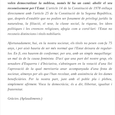
volen democratitzar la noblesa, només hi ha un camí: abolir el seu
reconeixement per l'Estat
. L'article 14 de la Constitució de 1978 enllaça
directament amb l'article 25 de la Constitució de la Segona República,
que, després d'establir que no podien ser fonament de privilegi jurídic la
naturalesa, la filiació, el sexe, la classe social, la riquesa, les idees
polítiques i les creences religioses, afegia com a corol·lari: l'Estat no
reconeix distincions i títols nobiliaris.
Afortunadament, hui, en la nostra societat, els títols no pesen com fa 75
anys, i per això hauria de ser més normal que l'Estat deixara de regular-
los. En fi, ens haurem de conformar, per ara, amb un simple maquillatge:
un mal ús de la causa feminista. D'ací que una part del nostre grup, els
senadors d'Esquerra i d'Iniciativa, s'abstinguen en la votació d'una llei
l'aprovació de la qual mereixeria anar acompanyada d'una festa de
societat, almenys per als que l'han recolzat, amb assistència de les dames
beneficiàries. Per la nostra part, junt amb el poble pla i plebeu,
simplement afirmem: Visca la democràcia; és a dir, llibertat, igualtat i
fraternitat.
Gràcies. (Aplaudiments.)