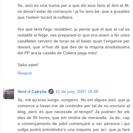
Xe, això és una trama per a que els teus fans et fem el llit,
xe deixa't estar de romanços i ja ho tens bé, que a gusades
que t'estem tocant la xuflaina.
Ara que tens l'ego restablert, jo pense que el que et cal es
restablir el fetge, ves preparant-lo que ens anem a fer unes
casalletes cerveró de tocar-se el basto quan t'enganxe per
davant, que m'han dit que des de la majoria arsolutissima
del PP ara la casalla de Cullera pega més!.
Salut xatet!
Respon
Vent d Cabylia
11 de juny, 2007 18:48
Xe, mâ qu'eres xungo, xungarro. No em digues això, que ja
comence a haver-me de contindre per tal de no escriure al
blog, però és que necessite el temps!! Ja podrien fer els
dies de 30 hores, que em vindria de meravella. Ja dic, cap
a començaments de juliol començaré a ser persona i qui
vullga podrà entretindre's una miqueta per ací, que ja farà