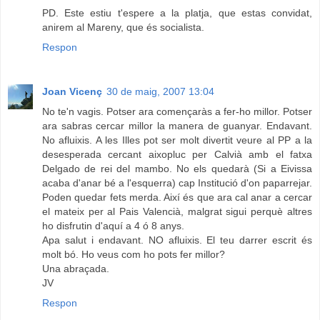
PD. Este estiu t'espere a la platja, que estas convidat,
anirem al Mareny, que és socialista.
Respon
Joan Vicenç
30 de maig, 2007 13:04
No te'n vagis. Potser ara començaràs a fer-ho millor. Potser
ara sabras cercar millor la manera de guanyar. Endavant.
No afluixis. A les Illes pot ser molt divertit veure al PP a la
desesperada cercant aixopluc per Calvià amb el fatxa
Delgado de rei del mambo. No els quedarà (Si a Eivissa
acaba d'anar bé a l'esquerra) cap Institució d'on paparrejar.
Poden quedar fets merda. Així és que ara cal anar a cercar
el mateix per al Pais Valencià, malgrat sigui perquè altres
ho disfrutin d'aquí a 4 ó 8 anys.
Apa salut i endavant. NO afluixis. El teu darrer escrit és
molt bó. Ho veus com ho pots fer millor?
Una abraçada.
JV
Respon