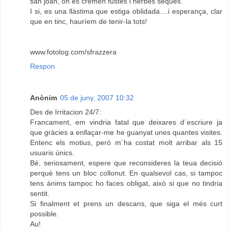
san joan, on es cremen fustes i herbes seques.
I si, es una llàstima que estiga oblidada....i esperança, clar
que en tinc, hauríem de tenir-la tots!
www.fotolog.com/sfrazzera
Respon
Anònim
05 de juny, 2007 10:32
Des de Irritacion 24/7:
Francament, em vindria fatal que deixares d´escriure ja
que gràcies a enllaçar-me he guanyat unes quantes visites.
Entenc els motius, però m´ha costat molt arribar als 15
usuaris únics.
Bé, seriosament, espere que reconsideres la teua decisió
perquè tens un bloc collonut. En qualsevol cas, si tampoc
tens ànims tampoc ho faces obligat, això si que no tindria
sentit.
Si finalment et prens un descans, que siga el més curt
possible.
Au!