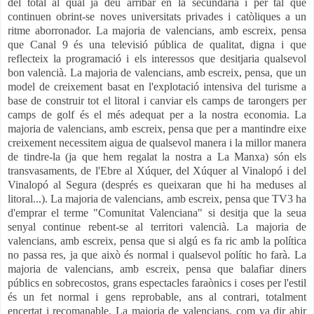
del total al qual ja deu arribar en la secundària i per tal que
continuen obrint-se noves universitats privades i catòliques a un
ritme aborronador. La majoria de valencians, amb escreix, pensa
que Canal 9 és una televisió pública de qualitat, digna i que
reflecteix la programació i els interessos que desitjaria qualsevol
bon valencià. La majoria de valencians, amb escreix, pensa, que un
model de creixement basat en l'explotació intensiva del turisme a
base de construir tot el litoral i canviar els camps de tarongers per
camps de golf és el més adequat per a la nostra economia. La
majoria de valencians, amb escreix, pensa que per a mantindre eixe
creixement necessitem aigua de qualsevol manera i la millor manera
de tindre-la (ja que hem regalat la nostra a La Manxa) són els
transvasaments, de l'Ebre al Xúquer, del Xúquer al Vinalopó i del
Vinalopó al Segura (després es queixaran que hi ha meduses al
litoral...). La majoria de valencians, amb escreix, pensa que TV3 ha
d'emprar el terme "Comunitat Valenciana" si desitja que la seua
senyal continue rebent-se al territori valencià. La majoria de
valencians, amb escreix, pensa que si algú es fa ric amb la política
no passa res, ja que això és normal i qualsevol polític ho farà. La
majoria de valencians, amb escreix, pensa que balafiar diners
públics en sobrecostos, grans espectacles faraònics i coses per l'estil
és un fet normal i gens reprobable, ans al contrari, totalment
encertat i recomanable. La majoria de valencians, com va dir ahir