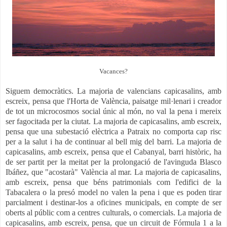
Vacances?
Siguem democràtics. La majoria de valencians capicasalins, amb
escreix, pensa que l'Horta de València, paisatge mil·lenari i creador
de tot un microcosmos social únic al món, no val la pena i mereix
ser fagocitada per la ciutat. La majoria de capicasalins, amb escreix,
pensa que una subestació elèctrica a Patraix no comporta cap risc
per a la salut i ha de continuar al bell mig del barri. La majoria de
capicasalins, amb escreix, pensa que el Cabanyal, barri històric, ha
de ser partit per la meitat per la prolongació de l'avinguda Blasco
Ibáñez, que "acostarà" València al mar. La majoria de capicasalins,
amb escreix, pensa que béns patrimonials com l'edifici de la
Tabacalera o la presó model no valen la pena i que es poden tirar
parcialment i destinar-los a oficines municipals, en compte de ser
oberts al públic com a centres culturals, o comercials. La majoria de
capicasalins, amb escreix, pensa, que un circuit de Fórmula 1 a la