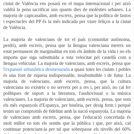
ciutat de València ens posarà en el mapa internacional i per això
valdrà la pena sacrificar uns quants dies de molèsties urbanes. La
majoria de capicasalins, amb escreix, pensa que la política de fastos
i espectacles del PP és la més indicada per viure feliços a la ciutat
de València.
La majoria de valencians de tot el país (comunitat autònoma,
perdó), amb escreix, pensa que la llengua valenciana mereix un
estat permanent de marginalitat en tots els àmbits de la vida i no els
importa que siga substituïda a tota velocitat pel castellà com a
llengua vehicular. La majoria de valencians, amb escreix, pensa que
l'expansió urbanística desmesurada
a quasi totes les ciutats i pobles
és una font de riquesa indispensable, insubstituïble i de futur. La
majoria de valencians, amb escreix, pensa, que la cultura
valenciana no existeix o no serveix per a res i, per això, no cal fer
polítiques de suport a la literatura, l'audiovisual o la música
valencianes. La majoria de valencians, amb escreix, pensa, que som
els més espanyols d'Espanya, per història, per desig ferm i perquè
tenim un compromís de fidelitat amb la nació espanyola. La majoria
de valencians amb escreix, pensa, que l'educació concertada és
molt millor en tots els sentits que la pública i que, per això, cal
continuar potenciant-la per tal que sobrepasse els nivells del 60%