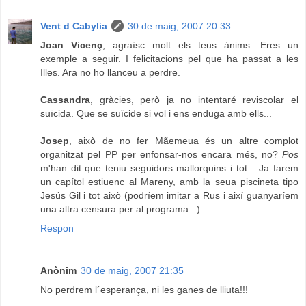
Vent d Cabylia
30 de maig, 2007 20:33
Joan Vicenç
, agraïsc molt els teus ànims. Eres un
exemple a seguir. I felicitacions pel que ha passat a les
Illes. Ara no ho llanceu a perdre.
Cassandra
, gràcies, però ja no intentaré reviscolar el
suïcida. Que se suïcide si vol i ens enduga amb ells...
Josep
, això de no fer Mãemeua és un altre complot
organitzat pel PP per enfonsar-nos encara més, no?
Pos
m'han dit que teniu seguidors mallorquins i tot... Ja farem
un capítol estiuenc al Mareny, amb la seua piscineta tipo
Jesús Gil i tot això (podríem imitar a Rus i així guanyaríem
una altra censura per al programa...)
Respon
Anònim
30 de maig, 2007 21:35
No perdrem l´esperança, ni les ganes de lliuta!!!