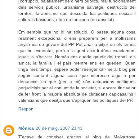
(corrupció, balafiament de diners públics, mal funcionament
dels servicis públics, urbanisme salvatge, destrucció del
territori, faraonisme que descuida les polítiques socials i
culturals bàsiques, etc.) no funciona (en absolut).
Em sembla que no hi ha solució. O passa alguna cosa
realment excepcional o ens preparem per a moltíssims
anys més de govern del PP. Pot anar a pitjor en els temes
que he esmentat, però a la gent això li dóna exactament
igual: ja s'ha vist. Només ens queda gaudir del treball, els
amics, la família i el país mentre ens en queden. Quan
tinga més temps, espere poder reenganxar-me al blog per
seguir contant alguna cosa que interesse algú o per
denunciar les que (per a mi) són actuacions polítiques
perjudicials per al conjunt de la societat, si encara tinc valor
de fer front la majoria absoluta de ciutadans capicasalins i
valencians que desitja que s'apliquen les polítiques del PP.
Respon
Mónica
28 de maig, 2007 23:43
T'acave de coneixer gracies al blog de Malvarrosa