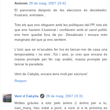
Anònim
28 de maig, 2007 19:42
El panorama després de les eleccions és decebedor,
frustrant, entristeix...
Tots els que ens ofeguem amb les polítiques del PP, tots els
que ens havíem il.lusionat i confiàvem amb el canvi polític
ens hem quedat fora de joc. Desubicats i encara més
marginats del que ja ens sentiem.
L'únic que se m'acudeix fer hui és tancar-me de casa una
temporadeta i no eixir...Tot i això, jo crec que encara és
massa prompte per fer cap anàlisi, massa prompte per
tancar la paradeta.
Vent de Cabylia, encara tens molt per escriure!
Respon
Vent d Cabylia
28 de maig, 2007 23:31
Moltes gràcies a tots pels ànims (i ànims per a tu,
ivan_marq, heu estat a punt; a vore si a la pròxima es