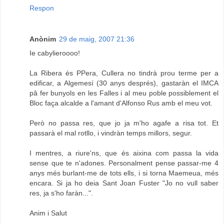
Respon
Anònim
29 de maig, 2007 21:36
Ie cabylieroooo!
La Ribera és PPera, Cullera no tindrà prou terme per a
edificar, a Algemesí (30 anys després), gastaràn el IMCA
pâ fer bunyols en les Falles i al meu poble possiblement el
Bloc faça alcalde a l'amant d'Alfonso Rus amb el meu vot.
Però no passa res, que jo ja m'ho agafe a risa tot. Et
passarà el mal rotllo, i vindràn temps millors, segur.
I mentres, a riure'ns, que és aixina com passa la vida
sense que te n'adones. Personalment pense passar-me 4
anys més burlant-me de tots ells, i si torna Maemeua, més
encara. Si ja ho deia Sant Joan Fuster "Jo no vull saber
res, ja s'ho faràn...".
Anim i Salut