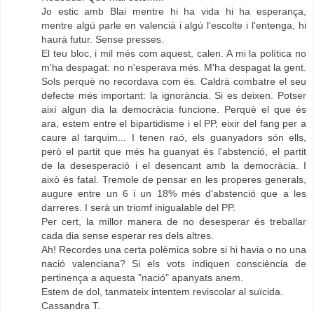
Jo estic amb Blai mentre hi ha vida hi ha esperança,
mentre algú parle en valencià i algú l'escolte i l'entenga, hi
haurà futur. Sense presses.
El teu bloc, i mil més com aquest, calen. A mi la política no
m'ha despagat: no n'esperava més. M'ha despagat la gent.
Sols perquè no recordava com és. Caldrà combatre el seu
defecte més important: la ignorància. Si es deixen. Potser
així algun dia la democràcia funcione. Perquè el que és
ara, estem entre el bipartidisme i el PP, eixir del fang per a
caure al tarquim... I tenen raó, els guanyadors són ells,
però el partit que més ha guanyat és l'abstenció, el partit
de la desesperació i el desencant amb la democràcia. I
això és fatal. Tremole de pensar en les properes generals,
augure entre un 6 i un 18% més d'abstenció que a les
darreres. I serà un triomf inigualable del PP.
Per cert, la millor manera de no desesperar és treballar
cada dia sense esperar res dels altres.
Ah! Recordes una certa polèmica sobre si hi havia o no una
nació valenciana? Si els vots indiquen consciència de
pertinença a aquesta "nació" apanyats anem.
Estem de dol, tanmateix intentem reviscolar al suïcida.
Cassandra T.