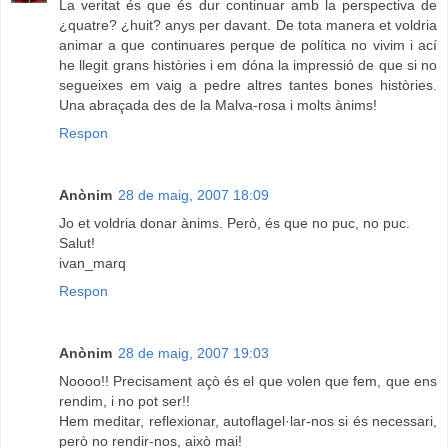
La veritat és que és dur continuar amb la perspectiva de
¿quatre? ¿huit? anys per davant. De tota manera et voldria
animar a que continuares perque de política no vivim i ací
he llegit grans històries i em dóna la impressió de que si no
segueixes em vaig a pedre altres tantes bones històries.
Una abraçada des de la Malva-rosa i molts ànims!
Respon
Anònim
28 de maig, 2007 18:09
Jo et voldria donar ànims. Però, és que no puc, no puc.
Salut!
ivan_marq
Respon
Anònim
28 de maig, 2007 19:03
Noooo!! Precisament açò és el que volen que fem, que ens
rendim, i no pot ser!!
Hem meditar, reflexionar, autoflagel·lar-nos si és necessari,
però no rendir-nos, això mai!