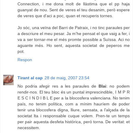
Connection, i me dona molt de llàstima que el pp haja
guanyat de nou. Sent de veres el teu desanim, però espere
de veres que d'aci a poc, quan et recuperis tornes.
Jo sóc, una veïna del Barri de Patraix, i no tinc paraules per
a descriure el meu pesar. Ja m'he pensat el que vaig a fer, i
va a ser tornar-me el més promte possible a Suïssa. Aci no
aguante més. Ho sent, aquesta societat de peperos me
pot.
Respon
Tirant al cap
28 de maig, 2007 23:54
No podria afegir res a les paraules de
Blai
: no podem
rendir-nos. El teu bloc és un puntal imprescindible, I M P R
E S C I N D I B L E per a la blocosfera valenciana. No tenim
país, no tenim política, com a mínim hauríem de poder
tenir una blocosfera digna, lliure, sensata, a l'alçada de la
societat lta i responsable cuque volem. Pren-te un temps
per pair aquesta desfeta històrica, però torna. De veritat: et
necessitem.