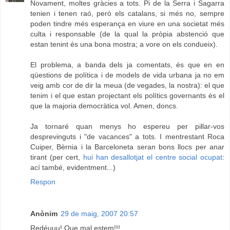
Novament, moltes gràcies a tots. Pi de la Serra i Sagarra
tenien i tenen raó, però els catalans, si més no, sempre
poden tindre més esperança en viure en una societat més
culta i responsable (de la qual la pròpia abstenció que
estan tenint és una bona mostra; a vore on els condueix).
El problema, a banda dels ja comentats, és que en en
qüestions de política i de models de vida urbana ja no em
veig amb cor de dir la meua (de vegades, la nostra): el que
tenim i el que estan projectant els polítics governants és el
que la majoria democràtica vol. Amen, doncs.
Ja tornaré quan menys ho espereu per pillar-vos
desprevinguts i "de vacances" a tots. I mentrestant Roca
Cuiper, Bèrnia i la Barceloneta seran bons llocs per anar
tirant (per cert,
hui han desallotjat el centre social ocupat
:
ací també, evidentment...)
Respon
Anònim
29 de maig, 2007 20:57
Redéuuu! Que mal estem!!!