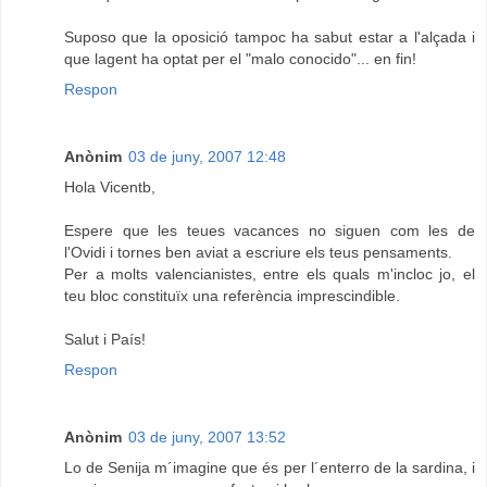
Suposo que la oposició tampoc ha sabut estar a l'alçada i
que lagent ha optat per el "malo conocido"... en fin!
Respon
Anònim
03 de juny, 2007 12:48
Hola Vicentb,
Espere que les teues vacances no siguen com les de
l'Ovidi i tornes ben aviat a escriure els teus pensaments.
Per a molts valencianistes, entre els quals m'incloc jo, el
teu bloc constituïx una referència imprescindible.
Salut i País!
Respon
Anònim
03 de juny, 2007 13:52
Lo de Senija m´imagine que és per l´enterro de la sardina, i