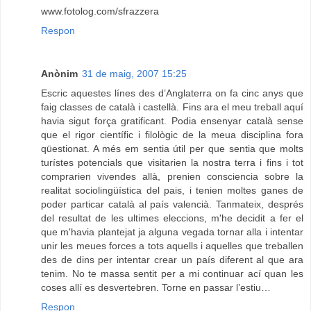
www.fotolog.com/sfrazzera
Respon
Anònim
31 de maig, 2007 15:25
Escric aquestes línes des d’Anglaterra on fa cinc anys que
faig classes de català i castellà. Fins ara el meu treball aquí
havia sigut força gratificant. Podia ensenyar català sense
que el rigor científic i filològic de la meua disciplina fora
qüestionat. A més em sentia útil per que sentia que molts
turístes potencials que visitarien la nostra terra i fins i tot
comprarien vivendes allà, prenien consciencia sobre la
realitat sociolingüística del pais, i tenien moltes ganes de
poder particar català al país valencià. Tanmateix, després
del resultat de les ultimes eleccions, m'he decidit a fer el
que m'havia plantejat ja alguna vegada tornar alla i intentar
unir les meues forces a tots aquells i aquelles que treballen
des de dins per intentar crear un país diferent al que ara
tenim. No te massa sentit per a mi continuar ací quan les
coses allí es desvertebren. Torne en passar l’estiu…
Respon