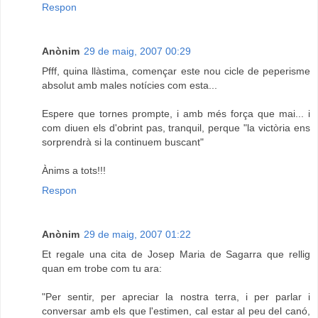
Respon
Anònim
29 de maig, 2007 00:29
Pfff, quina llàstima, començar este nou cicle de peperisme
absolut amb males notícies com esta...
Espere que tornes prompte, i amb més força que mai... i
com diuen els d'obrint pas, tranquil, perque "la victòria ens
sorprendrà si la continuem buscant"
Ànims a tots!!!
Respon
Anònim
29 de maig, 2007 01:22
Et regale una cita de Josep Maria de Sagarra que rellig
quan em trobe com tu ara:
"Per sentir, per apreciar la nostra terra, i per parlar i
conversar amb els que l'estimen, cal estar al peu del canó,