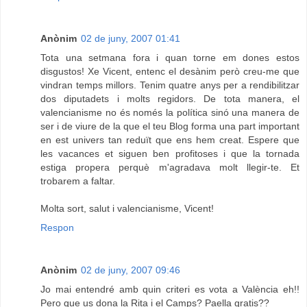
Anònim
02 de juny, 2007 01:41
Tota una setmana fora i quan torne em dones estos
disgustos! Xe Vicent, entenc el desànim però creu-me que
vindran temps millors. Tenim quatre anys per a rendibilitzar
dos diputadets i molts regidors. De tota manera, el
valencianisme no és només la política sinó una manera de
ser i de viure de la que el teu Blog forma una part important
en est univers tan reduït que ens hem creat. Espere que
les vacances et siguen ben profitoses i que la tornada
estiga propera perquè m'agradava molt llegir-te. Et
trobarem a faltar.
Molta sort, salut i valencianisme, Vicent!
Respon
Anònim
02 de juny, 2007 09:46
Jo mai entendré amb quin criteri es vota a València eh!!
Pero que us dona la Rita i el Camps? Paella gratis??