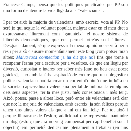
Francesc Camps, pensa que les polítiques practicades pel PP són
una forma d'entendre la vida lligada a la "valenciania".
I per tot això la majoria de valencians, amb escreix, vota al PP. No
seré jo qui negue la voluntat popular, malgrat estar en el meu dret a
expressar-me lliurement com "garanteix" el nostre sistema de
llibertats democràtiques, que ens permet fotre'ns sent "lliures".
Desgraciadament, sé que expressar la meua opinió no servirà per a
res i per això clausure momentàniament este blog [com potser faran
altres;
Malva-rosa connection
ja ha dit que no
] fins que torne a
recuperar l'esma per a escriure per a vosaltres, els que em llegiu per
diversió, curiositat o interès per saber més [que no heu estat pocs;
gràcies], i no amb la falsa aspiració de creure que una blogosfera
política valenciana podria crear un corrent d'opinió que influïra en
la societat capicasalina i valenciana per tal de millorar-la en alguns
dels seus aspectes, fer-la més justa, més cohesionada i més feliç.
Això, potser, passe a altres llocs, però entre els valencians està clar
que no; la majoria de valencians, amb escreix, ja són feliços perquè
tenen uns altres valors als que a mi em fan feliç. Per tot això i
perquè lliurar-me de l'esforç addicional que representa mantindre
un blog (esforç que ara no veig compensat per cap benefici social
objectiu) em permetrà dedicar-me plenament a treballar (en uns