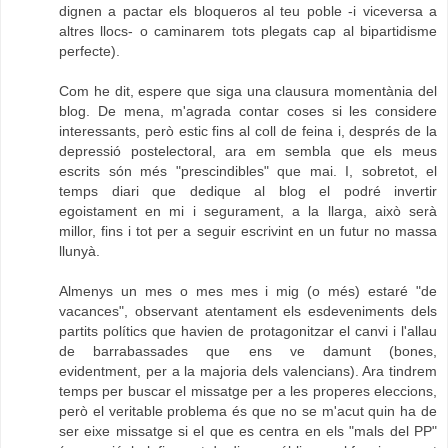
dignen a pactar els bloqueros al teu poble -i viceversa a
altres llocs- o caminarem tots plegats cap al bipartidisme
perfecte).
Com he dit, espere que siga una clausura momentània del
blog. De mena, m'agrada contar coses si les considere
interessants, però estic fins al coll de feina i, després de la
depressió postelectoral, ara em sembla que els meus
escrits són més "prescindibles" que mai. I, sobretot, el
temps diari que dedique al blog el podré invertir
egoistament en mi i segurament, a la llarga, això serà
millor, fins i tot per a seguir escrivint en un futur no massa
llunyà.
Almenys un mes o mes mes i mig (o més) estaré "de
vacances", observant atentament els esdeveniments dels
partits polítics que havien de protagonitzar el canvi i l'allau
de barrabassades que ens ve damunt (bones,
evidentment, per a la majoria dels valencians). Ara tindrem
temps per buscar el missatge per a les properes eleccions,
però el veritable problema és que no se m'acut quin ha de
ser eixe missatge si el que es centra en els "mals del PP"