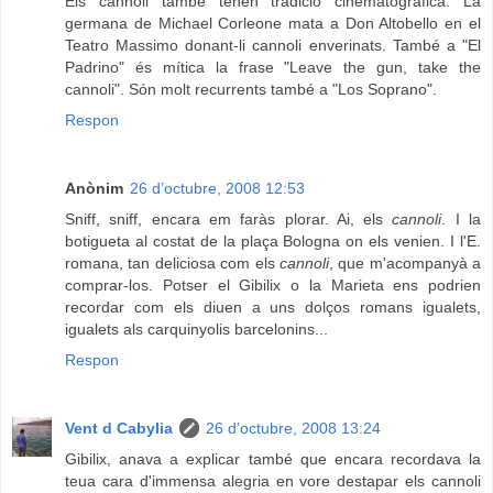
Els cannoli també tenen tradició cinematogràfica. La
germana de Michael Corleone mata a Don Altobello en el
Teatro Massimo donant-li cannoli enverinats. També a "El
Padrino" és mítica la frase "Leave the gun, take the
cannoli". Són molt recurrents també a "Los Soprano".
Respon
Anònim
26 d’octubre, 2008 12:53
Sniff, sniff, encara em faràs plorar. Ai, els
cannoli
. I la
botigueta al costat de la plaça Bologna on els venien. I l'E.
romana, tan deliciosa com els
cannoli
, que m'acompanyà a
comprar-los. Potser el Gibilix o la Marieta ens podrien
recordar com els diuen a uns dolços romans igualets,
igualets als carquinyolis barcelonins...
Respon
Vent d Cabylia
26 d’octubre, 2008 13:24
Gibilix, anava a explicar també que encara recordava la
teua cara d'immensa alegria en vore destapar els cannoli