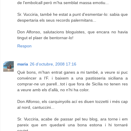
de l'embolcall però m'ha semblat massa emotiu...
Sr. Vucciria, també he estat a punt d'esmentar-lo: sabia que
despertaria els seus records palermitans...
Don Alfonso, salutacions bloguistes, que encara no havia
tingut el plaer de bentornar-lo!
Respon
maria
26 d’octubre, 2008 17:16
Què bons, m'han entrat ganes a mi també, a veure si puc
convéncer a l'F. i baixem a una pastisseria siciliana a
comprar-ne un parell...tot i que fora de Sicília no tenen res
a veure amb els d'allà, no n'hi ha color.
Don Alfonso, els carquinyolis ací es diuen tozzetti i més cap
al nord, cantuccini...
Sr. Vucciria, acabe de passar pel teu blog, ara torne i em
pareix que em quedaré una bona estona i hi tornaré
sovint...