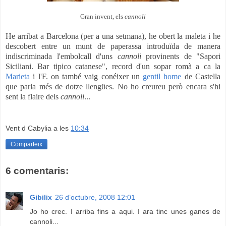
Gran invent, els
cannoli
He arribat a Barcelona (per a una setmana), he obert la maleta i he
descobert entre un munt de paperassa introduïda de manera
indiscriminada l'embolcall d'uns
cannoli
provinents de "Sapori
Siciliani. Bar tipico catanese", record d'un sopar romà a ca la
Marieta
i l'F. on també vaig conéixer un
gentil home
de Castella
que parla més de dotze llengües. No ho creureu però encara s'hi
sent la flaire dels
cannoli
...
Vent d Cabylia
a les
10:34
Comparteix
6 comentaris:
Gibilix
26 d’octubre, 2008 12:01
Jo ho crec. I arriba fins a aqui. I ara tinc unes ganes de
cannoli...