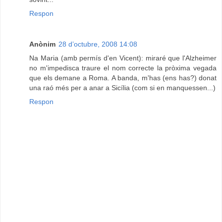
Respon
Anònim
28 d’octubre, 2008 14:08
Na Maria (amb permís d'en Vicent): miraré que l'Alzheimer
no m'impedisca traure el nom correcte la pròxima vegada
que els demane a Roma. A banda, m'has (ens has?) donat
una raó més per a anar a Sicília (com si en manquessen...)
Respon