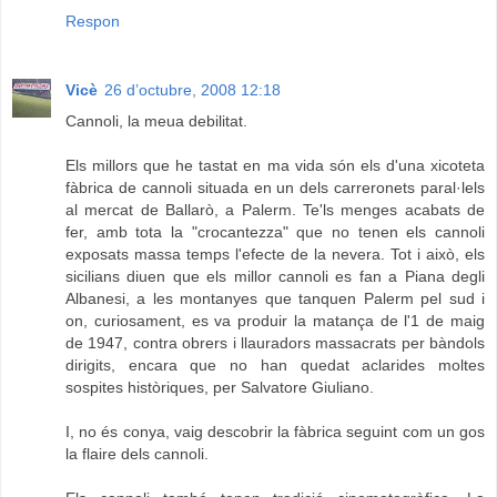
Respon
Vicè
26 d’octubre, 2008 12:18
Cannoli, la meua debilitat.
Els millors que he tastat en ma vida són els d'una xicoteta
fàbrica de cannoli situada en un dels carreronets paral·lels
al mercat de Ballarò, a Palerm. Te'ls menges acabats de
fer, amb tota la "crocantezza" que no tenen els cannoli
exposats massa temps l'efecte de la nevera. Tot i això, els
sicilians diuen que els millor cannoli es fan a Piana degli
Albanesi, a les montanyes que tanquen Palerm pel sud i
on, curiosament, es va produir la matança de l'1 de maig
de 1947, contra obrers i llauradors massacrats per bàndols
dirigits, encara que no han quedat aclarides moltes
sospites històriques, per Salvatore Giuliano.
I, no és conya, vaig descobrir la fàbrica seguint com un gos
la flaire dels cannoli.