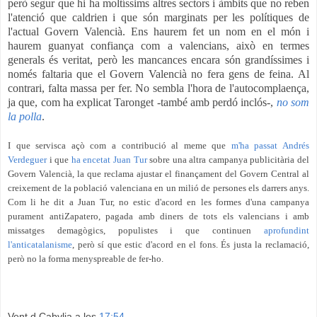
però segur que hi ha moltíssims altres sectors i àmbits que no reben
l'atenció que caldrien i que són marginats per les polítiques de
l'actual Govern Valencià. Ens haurem fet un nom en el món i
haurem guanyat confiança com a valencians, això en termes
generals és veritat, però les mancances encara són grandíssimes i
només faltaria que el Govern Valencià no fera gens de feina. Al
contrari, falta massa per fer. No sembla l'hora de l'autocomplaença,
ja que, com ha explicat Taronget -també amb perdó inclós-,
no som
la polla
.
I que servisca açò com a contribució al meme que
m'ha passat Andrés
Verdeguer
i que
ha encetat Juan Tur
sobre una altra campanya publicitària del
Govern Valencià, la que reclama ajustar el finançament del Govern Central al
creixement de la població valenciana en un milió de persones els darrers anys.
Com li he dit a Juan Tur, no estic d'acord en les formes d'una campanya
purament antiZapatero, pagada amb diners de tots els valencians i amb
missatges demagògics, populistes i que continuen
aprofundint
l'anticatalanisme
, però sí que estic d'acord en el fons. És justa la reclamació,
però no la forma menyspreable de fer-ho.
Vent d Cabylia
a les
17:54