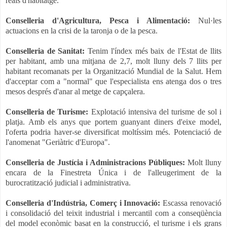
reals d'habitatge.
Conselleria d'Agricultura, Pesca i Alimentació:
Nul·les
actuacions en la crisi de la taronja o de la pesca.
Conselleria de Sanitat:
Tenim l'índex més baix de l'Estat de llits
per habitant, amb una mitjana de 2,7, molt lluny dels 7 llits per
habitant recomanats per la Organització Mundial de la Salut. Hem
d'acceptar com a "normal" que l'especialista ens atenga dos o tres
mesos després d'anar al metge de capçalera.
Conselleria de Turisme:
Explotació intensiva del turisme de sol i
platja. Amb els anys que portem guanyant diners d'eixe model,
l'oferta podria haver-se diversificat moltíssim més. Potenciació de
l'anomenat "Geriàtric d'Europa".
Conselleria de Justícia i Administracions Públiques:
Molt lluny
encara de la Finestreta Única i de l'alleugeriment de la
burocratització judicial i administrativa.
Conselleria d'Indústria, Comerç i Innovació:
Escassa renovació
i consolidació del teixit industrial i mercantil com a conseqüència
del model econòmic basat en la construcció, el turisme i els grans