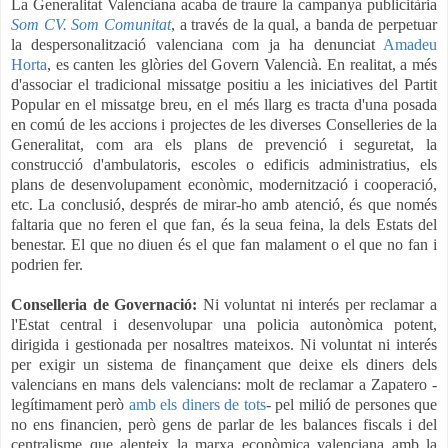
La Generalitat Valenciana acaba de traure la campanya publicitària
Som CV. Som Comunitat
, a través de la qual, a banda de perpetuar
la despersonalització valenciana com ja ha denunciat
Amadeu
Horta
, es canten les glòries del Govern Valencià. En realitat, a més
d'associar el tradicional missatge positiu a les iniciatives del Partit
Popular en el missatge breu, en el més llarg es tracta d'una posada
en comú de les accions i projectes de les diverses Conselleries de la
Generalitat, com ara els plans de prevenció i seguretat, la
construcció d'ambulatoris, escoles o edificis administratius, els
plans de desenvolupament econòmic, modernització i cooperació,
etc. La conclusió, després de mirar-ho amb atenció, és que només
faltaria que no feren el que fan, és la seua feina, la dels Estats del
benestar. El que no diuen és el que fan malament o el que no fan i
podrien fer.
Conselleria de Governació:
Ni voluntat ni interés per reclamar a
l'Estat central i desenvolupar una policia autonòmica potent,
dirigida i gestionada per nosaltres mateixos. Ni voluntat ni interés
per exigir un sistema de finançament que deixe els diners dels
valencians en mans dels valencians: molt de reclamar a Zapatero -
legítimament però
amb els diners de tots
- pel milió de persones que
no ens financien, però gens de parlar de les balances fiscals i del
centralisme que alenteix la marxa econòmica valenciana amb la