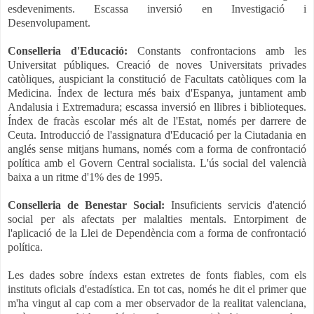
esdeveniments. Escassa inversió en Investigació i
Desenvolupament.
Conselleria d'Educació:
Constants confrontacions amb les
Universitat públiques. Creació de noves Universitats privades
catòliques, auspiciant la constitució de Facultats catòliques com la
Medicina. Índex de lectura més baix d'Espanya, juntament amb
Andalusia i Extremadura; escassa inversió en llibres i biblioteques.
Índex de fracàs escolar més alt de l'Estat, només per darrere de
Ceuta. Introducció de l'assignatura d'Educació per la Ciutadania en
anglés sense mitjans humans, només com a forma de confrontació
política amb el Govern Central socialista. L'ús social del valencià
baixa a un ritme d'1% des de 1995.
Conselleria de Benestar Social:
Insuficients servicis d'atenció
social per als afectats per malalties mentals.
Entorpiment de
l'aplicació de la Llei de Dependència com a forma de confrontació
política.
Les dades sobre índexs estan extretes de fonts fiables, com els
instituts oficials d'estadística. En tot cas,
només he dit el primer que
m'ha vingut al cap com a mer observador de la realitat valenciana,