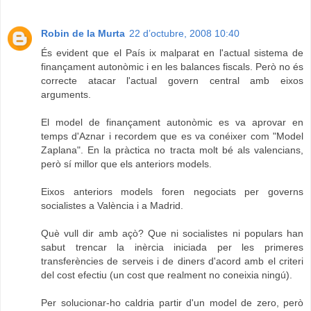
Robin de la Murta
22 d’octubre, 2008 10:40
És evident que el País ix malparat en l'actual sistema de
finançament autonòmic i en les balances fiscals. Però no és
correcte atacar l'actual govern central amb eixos
arguments.
El model de finançament autonòmic es va aprovar en
temps d'Aznar i recordem que es va conéixer com "Model
Zaplana". En la pràctica no tracta molt bé als valencians,
però sí millor que els anteriors models.
Eixos anteriors models foren negociats per governs
socialistes a València i a Madrid.
Què vull dir amb açò? Que ni socialistes ni populars han
sabut trencar la inèrcia iniciada per les primeres
transferències de serveis i de diners d'acord amb el criteri
del cost efectiu (un cost que realment no coneixia ningú).
Per solucionar-ho caldria partir d'un model de zero, però