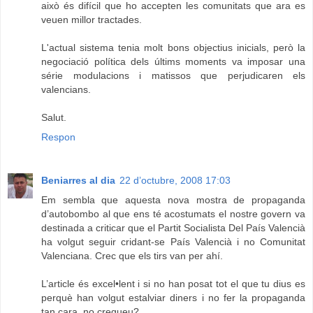
això és difícil que ho accepten les comunitats que ara es
veuen millor tractades.
L'actual sistema tenia molt bons objectius inicials, però la
negociació política dels últims moments va imposar una
série modulacions i matissos que perjudicaren els
valencians.
Salut.
Respon
Beniarres al dia
22 d’octubre, 2008 17:03
Em sembla que aquesta nova mostra de propaganda
d’autobombo al que ens té acostumats el nostre govern va
destinada a criticar que el Partit Socialista Del País Valencià
ha volgut seguir cridant-se País Valencià i no Comunitat
Valenciana. Crec que els tirs van per ahí.
L’article és excel•lent i si no han posat tot el que tu dius es
perquè han volgut estalviar diners i no fer la propaganda
tan cara, no cregueu?