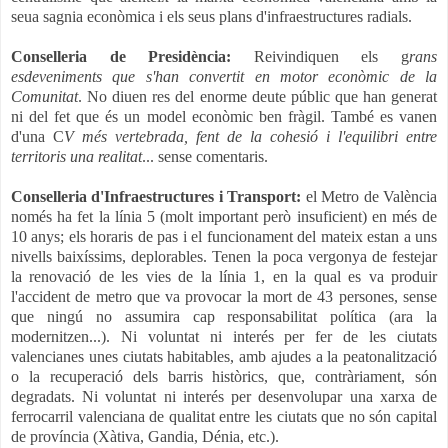
seua sagnia econòmica i els seus plans d'infraestructures radials.
Conselleria de Presidència:
Reivindiquen els g
rans
esdeveniments que s'han convertit en motor econòmic de la
Comunitat
. No diuen res del enorme deute públic que han generat
ni del fet que és un model econòmic ben fràgil. També es vanen
d'una C
V més vertebrada, fent de la cohesió i l'equilibri entre
territoris una realitat
... sense comentaris.
Conselleria d'Infraestructures i Transport:
el Metro de València
només ha fet la línia 5 (molt important però insuficient) en més de
10 anys; els horaris de pas i el funcionament del mateix estan a uns
nivells baixíssims, deplorables. Tenen la poca vergonya de festejar
la renovació de les vies de la línia 1, en la qual es va produir
l'accident de metro que va provocar la mort de 43 persones, sense
que ningú no assumira cap responsabilitat política (ara la
modernitzen...). Ni voluntat ni interés per fer de les ciutats
valencianes unes ciutats habitables, amb ajudes a la peatonalització
o la recuperació dels barris històrics, que, contràriament, són
degradats. Ni voluntat ni interés per desenvolupar una xarxa de
ferrocarril valenciana de qualitat entre les ciutats que no són capital
de província (Xàtiva, Gandia, Dénia, etc.).