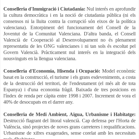
Conselleria d'Immigració i Ciutadania:
Nul interés en aprofundir
la cultura democràtica i en la noció de ciutadania pública (ni els
consensos ni la lluita contra la corrupció són eixos de la política
valenciana). Entorpiment del funcionament del Consell de la
Joventut de la Comunitat Valenciana. D'altra banda, el Consell
Valencià de Cooperació al Desenvolupament no és plenament
representatiu de les ONG valencianes i ni tan sols és escoltat pel
Govern Valencià. Pràcticament nul interés en la integració dels
nousvinguts en la llengua valenciana.
Conselleria d'Economia, Hisenda i Ocupació:
Model econòmic
basat en la construcció, el turisme i els grans esdeveniments, a costa
de la destrucció del territori, de l'endeutament (el més alt de tota
Espanya) i d'una economia fràgil. Baixada de tres posicions en
l'índex de renda per càpita entre 1998 i 2007. Increment de vora el
40% de desocupats en el darrer any.
Conselleria de Medi Ambient, Aigua, Urbanisme i Habitatge:
Destrucció flagrant del litoral valencià. Cap defensa per l'Horta de
València, sinó projectes de noves grans carreteres i requalificacions.
Urbanisme de xifres exagerades, sense corelat amb les necessitats