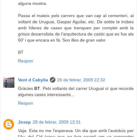
alguna mostra.
Passa el mateix pels carrers que van cap al cementeri, al
voltant de Uruguai, Gaspar Aguilar, etc. De sobte te trobes
amb hileres de cases que trenquen per complet amb la
grisos desarrolista de l'arquitectura de castic que es fue als
60' i que encara es fà. Son illes de gran valor.
BT
Respon
Vent d Cabylia
26 de febrer, 2009 22:32
Gràcies
BT
. Pels voltants del carrer Uruguai sí que recorde
algunes cases interessants...
Respon
Josep
28 de febrer, 2009 13:31
Vaja. Esta no me l'esperava. Un dia que amb l'autobús per
l'Av. del Cid (cosa que no faig sovint) em va soprendre