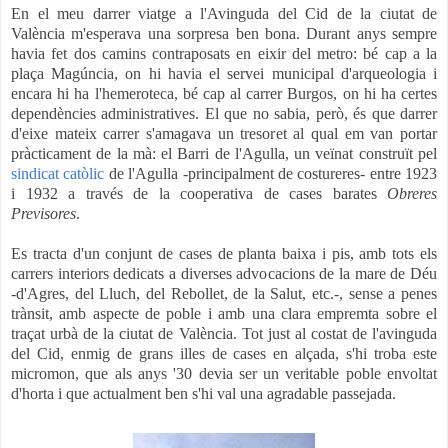
En el meu darrer viatge a l'Avinguda del Cid de la ciutat de
València m'esperava una sorpresa ben bona. Durant anys sempre
havia fet dos camins contraposats en eixir del metro: bé cap a la
plaça Magúncia, on hi havia el servei municipal d'arqueologia i
enc
ara hi ha l'hemeroteca, bé cap al carrer Burgos, on hi ha certes
dependències administratives. El que no sabia, pe
rò, és que darrer
d
'eixe mateix carrer s'amagava un tresoret al qual em van portar
pràcticament de la mà: el Barri de l'Agulla, un veïnat construït pel
sindicat catòlic
de l'Agulla -principalment de costureres- entre 1923
i 1932 a través de la cooperativa de cases barates
Obreres
Previsores
.
Es tracta d'un conjunt de cases de planta baixa i pis,
amb tots els
carrers interiors dedicats a diverses advocacions de la mare de Déu
-
d'Agres, del Lluch, del Rebollet, de la Salut, etc.-,
sense a penes
trànsit,
amb aspecte de poble
i amb una clara emprem
ta sobre el
traçat urbà d
e la ciutat de València. Tot just al costat de l'avinguda
del Cid, enmig de grans illes de cases en alçada, s'hi troba este
micromon, que
als anys '30 devia ser un veritable poble envoltat
d'horta i que actualment ben s'hi val una agradable passejada.