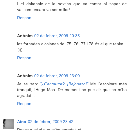
I el daltabaix de la sextina que va cantar al sopar de
val.com encara va ser millor!
Respon
Anònim
02 de febrer, 2009 20:35
les fornades alcoianes del 75, 76, 77 i 78 és el que tenim...
:)))
Respon
Anònim
02 de febrer, 2009 23:00
Ja se sap:
"¿Cantautor? ¡Bajonazo!"
Me l'escoltaré més
tranquil, l'Hugo Mas. De moment no puc dir que no m'ha
agradat...
Respon
Aina
02 de febrer, 2009 23:42
Doncs a mi sí que m'ha agradat, sí...