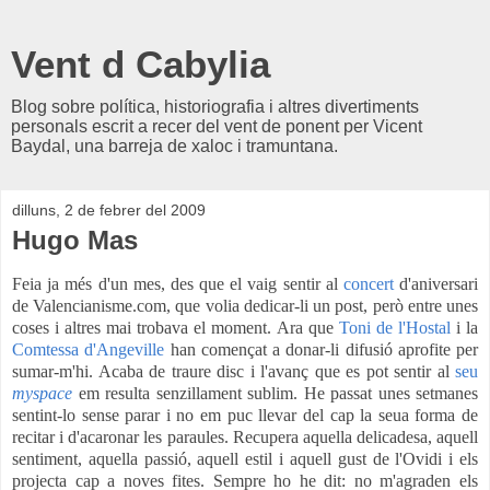
Vent d Cabylia
Blog sobre política, historiografia i altres divertiments
personals escrit a recer del vent de ponent per Vicent
Baydal, una barreja de xaloc i tramuntana.
dilluns, 2 de febrer del 2009
Hugo Mas
Feia ja més d'un mes, des que el vaig sentir al
concert
d'aniversari
de Valencianisme.com, que volia dedicar-li un post, però entre unes
coses i altres mai trobava el moment. Ara que
Toni de l'Hostal
i la
Comtessa d'Angeville
han començat a donar-li difusió aprofite per
sumar-m'hi. Acaba de traure disc i l'avanç que es pot sentir al
seu
myspace
em resulta senzillament sublim. He passat unes setmanes
sentint-lo sense parar i no em puc llevar del cap la seua forma de
recitar i d'acaronar les paraules. Recupera aquella delicadesa, aquell
sentiment, aquella passió, aquell estil i aquell gust de l'Ovidi i els
projecta cap a noves fites. Sempre ho he dit: no m'agraden els