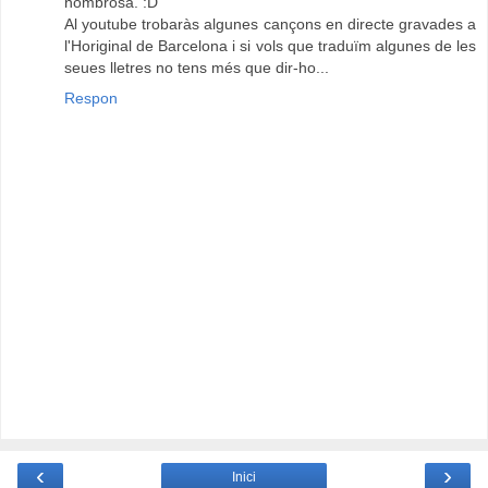
nombrosa. :D
Al youtube trobaràs algunes cançons en directe gravades a
l'Horiginal de Barcelona i si vols que traduïm algunes de les
seues lletres no tens més que dir-ho...
Respon
‹
›
Inici