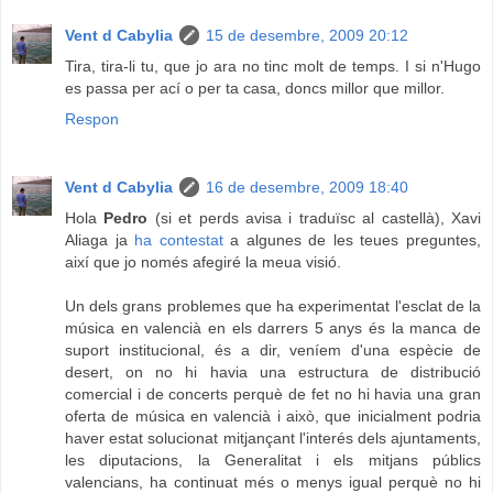
Vent d Cabylia
15 de desembre, 2009 20:12
Tira, tira-li tu, que jo ara no tinc molt de temps. I si n'Hugo
es passa per ací o per ta casa, doncs millor que millor.
Respon
Vent d Cabylia
16 de desembre, 2009 18:40
Hola
Pedro
(si et perds avisa i traduïsc al castellà), Xavi
Aliaga ja
ha contestat
a algunes de les teues preguntes,
així que jo només afegiré la meua visió.
Un dels grans problemes que ha experimentat l'esclat de la
música en valencià en els darrers 5 anys és la manca de
suport institucional, és a dir, veníem d'una espècie de
desert, on no hi havia una estructura de distribució
comercial i de concerts perquè de fet no hi havia una gran
oferta de música en valencià i això, que inicialment podria
haver estat solucionat mitjançant l'interés dels ajuntaments,
les diputacions, la Generalitat i els mitjans públics
valencians, ha continuat més o menys igual perquè no hi