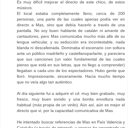
Es muy difícil mejorar el directo de este chico, de estos
músicos.
El local estaba completamente lleno, cerca de 200
personas, una parte de las cuales apenas podía ver en
directo a Mas, sino que debía hacerlo a través de una
pantalla. No soy buen hablante de catalán ni amante de
cantautores, pero Mas comunicaba mucho más allá de su
lengua vehicular, y su seducción era incontestable, nada
blanda ni descafeinada. Dominaba el escenario con soltura
ante un público madrileño y castellanoparlante, y pareciera
que sus canciones (un valor fundamental de las cuales
pienso que está en sus letras, que no llego a comprender)
llegaban a cada uno de los espectadores. Hubo gente que
lloró. Impresionante, sinceramente. Hacía mucho tiempo
que no veía algo tan auténtico.
Al día siguiente fui a adquirir el cd: muy bien grabado, muy
fresco, muy buen sonido y una bonita envoltura nada
habitual (más propia de un vinilo). Aún así, aún es mejor el
directo que vi, por la capacidad comunicativa de Mas.
He intentado buscar referencias de Mas en País Valencia y
Cataluña (a través de internet), y apenas he encontrado un