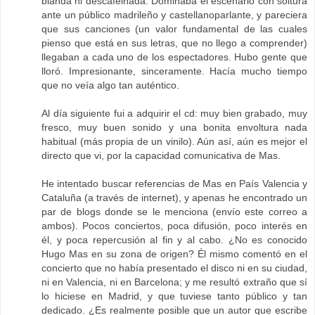
blanda ni descafeinada. Dominaba el escenario con soltura
ante un público madrileño y castellanoparlante, y pareciera
que sus canciones (un valor fundamental de las cuales
pienso que está en sus letras, que no llego a comprender)
llegaban a cada uno de los espectadores. Hubo gente que
lloró. Impresionante, sinceramente. Hacía mucho tiempo
que no veía algo tan auténtico.
Al día siguiente fui a adquirir el cd: muy bien grabado, muy
fresco, muy buen sonido y una bonita envoltura nada
habitual (más propia de un vinilo). Aún así, aún es mejor el
directo que vi, por la capacidad comunicativa de Mas.
He intentado buscar referencias de Mas en País Valencia y
Cataluña (a través de internet), y apenas he encontrado un
par de blogs donde se le menciona (envío este correo a
ambos). Pocos conciertos, poca difusión, poco interés en
él, y poca repercusión al fin y al cabo. ¿No es conocido
Hugo Mas en su zona de origen? Él mismo comentó en el
concierto que no había presentado el disco ni en su ciudad,
ni en Valencia, ni en Barcelona; y me resultó extraño que sí
lo hiciese en Madrid, y que tuviese tanto público y tan
dedicado. ¿Es realmente posible que un autor que escribe