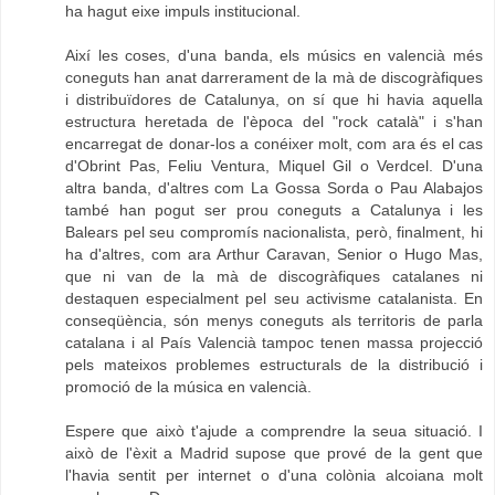
ha hagut eixe impuls institucional.
Així les coses, d'una banda, els músics en valencià més
coneguts han anat darrerament de la mà de discogràfiques
i distribuïdores de Catalunya, on sí que hi havia aquella
estructura heretada de l'època del "rock català" i s'han
encarregat de donar-los a conéixer molt, com ara és el cas
d'Obrint Pas, Feliu Ventura, Miquel Gil o Verdcel. D'una
altra banda, d'altres com La Gossa Sorda o Pau Alabajos
també han pogut ser prou coneguts a Catalunya i les
Balears pel seu compromís nacionalista, però, finalment, hi
ha d'altres, com ara Arthur Caravan, Senior o Hugo Mas,
que ni van de la mà de discogràfiques catalanes ni
destaquen especialment pel seu activisme catalanista. En
conseqüència, són menys coneguts als territoris de parla
catalana i al País Valencià tampoc tenen massa projecció
pels mateixos problemes estructurals de la distribució i
promoció de la música en valencià.
Espere que això t'ajude a comprendre la seua situació. I
això de l'èxit a Madrid supose que prové de la gent que
l'havia sentit per internet o d'una colònia alcoiana molt