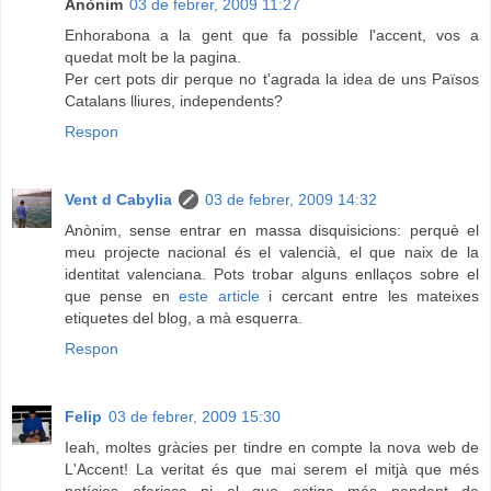
Anònim
03 de febrer, 2009 11:27
Enhorabona a la gent que fa possible l'accent, vos a
quedat molt be la pagina.
Per cert pots dir perque no t'agrada la idea de uns Països
Catalans lliures, independents?
Respon
Vent d Cabylia
03 de febrer, 2009 14:32
Anònim, sense entrar en massa disquisicions: perquè el
meu projecte nacional és el valencià, el que naix de la
identitat valenciana. Pots trobar alguns enllaços sobre el
que pense en
este article
i cercant entre les mateixes
etiquetes del blog, a mà esquerra.
Respon
Felip
03 de febrer, 2009 15:30
Ieah, moltes gràcies per tindre en compte la nova web de
L'Accent! La veritat és que mai serem el mitjà que més
notícies oferisca ni el que estiga més pendent de