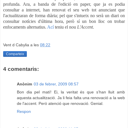
profunda. Ara, a banda de l'edició en paper, que ja es podia
consultar a internet, han renovat el seu web tot anunciant que
l'actualitzaran de forma diària; pel que s'intueix no serà un diari on
consultar notícies d'última hora, però sí un bon lloc on trobar
enfocaments alternatius.
Ací
teniu el nou
L'Accent
.
Vent d Cabylia
a les
08:22
Comparteix
4 comentaris:
Anònim
03 de febrer, 2009 08:57
Bon dia pel matí! Ei, la veritat és que s'han lluit amb
aquesta actualització. Ja li feia falta una renovació a la web
de l'accent. Però atenció que renovació. Genial.
Respon