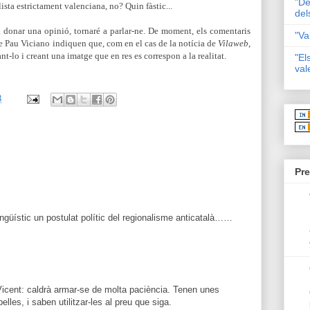
"De
sta estrictament valenciana, no? Quin fàstic...
del
a donar una opinió, tornaré a parlar-ne. De moment, els comentaris
"Va
de Pau Viciano indiquen que, com en el cas de la notícia de
Vilaweb
,
t-lo i creant una imatge que en res es correspon a la realitat.
"El
val
8
Pre
ingüístic un postulat polític del regionalisme anticatalà……
icent: caldrà armar-se de molta paciència. Tenen unes
elles, i saben utilitzar-les al preu que siga.