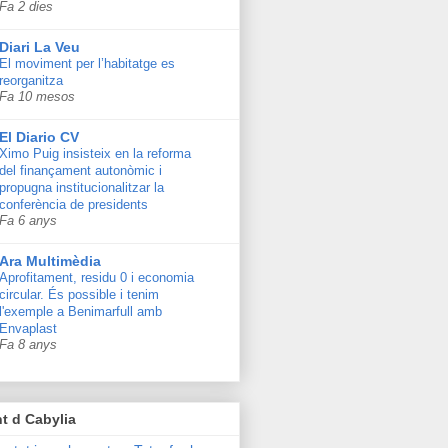
Fa 2 dies
Diari La Veu
El moviment per l’habitatge es
reorganitza
Fa 10 mesos
El Diario CV
Ximo Puig insisteix en la reforma
del finançament autonòmic i
propugna institucionalitzar la
conferència de presidents
Fa 6 anys
Ara Multimèdia
Aprofitament, residu 0 i economia
circular. És possible i tenim
l'exemple a Benimarfull amb
Envaplast
Fa 8 anys
t d Cabylia