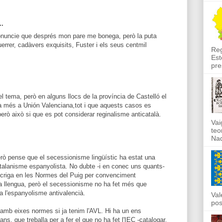
..
onuncie que després mon pare me bonega, però la puta
errer, cadàvers exquisits, Fuster i els seus centmil
Reg
.
Est
pre
l tema, però en alguns llocs de la província de Castelló el
més a Unión Valenciana,tot i que aquests casos es
erò això si que es pot considerar reginalisme anticatalà.
Vai
teo
Nad
però pense que el secessionisme lingüístic ha estat una
talanisme espanyolista. No dubte -i en conec uns quants-
scriga en les Normes del Puig per convenciment
ua llengua, però el secessionisme no ha fet més que
c a l'espanyolisme antivalencià.
Val
pos
t amb eixes normes si ja tenim l'AVL. Hi ha un ens
ns, que treballa per a fer el que no ha fet l'IEC -catalogar,