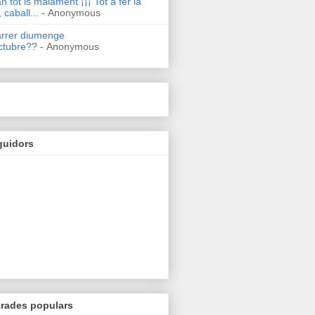
n tot is malament ¡¡¡ Tot a fer la
 caball...
- Anonymous
arrer diumenge
ctubre??
- Anonymous
guidors
trades populars