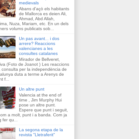
medievals
Abans d'açò els habitants
de Mallorca es deien Ali,
Ahmad, Abd Allah,
ima, Nuza, Mariam, etc. En un dels
mers volums publicats sob...
Un pas avant... i dos
arrere? Reaccions
valencianes a les
consultes catalanes
Mirador de Bellveret,
iva (Foto de Joanot ) Les reaccions
a consulta per la independència de
alunya duta a terme a Arenys de
t f...
Un altre punt
Valencia at the end of
time , Jim Murphy Hui
pose un altre punt.
Espere que punt i seguit,
com a molt, punt i a banda. Com ja
g fer qu...
La segona etapa de la
revista "Lletraferit"