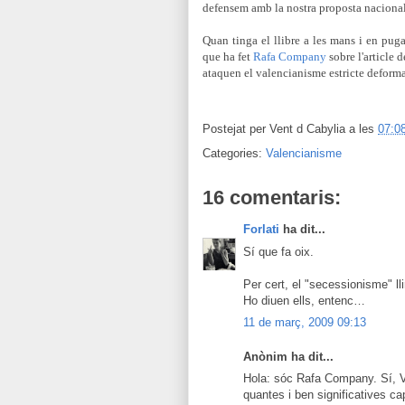
defensem amb la nostra proposta nacionali
Quan tinga el llibre a les mans i en pug
que ha fet
Rafa Company
sobre l'article 
ataquen el valencianisme estricte deforman
Postejat per
Vent d Cabylia
a les
07:0
Categories:
Valencianisme
16 comentaris:
Forlati
ha dit...
Sí que fa oix.
Per cert, el "secessionisme" ll
Ho diuen ells, entenc…
11 de març, 2009 09:13
Anònim ha dit...
Hola: sóc Rafa Company. Sí, V
quantes i ben significatives cap