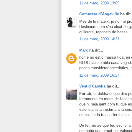
11 de març, 2009 13:05
Comtessa d´Angeville
ha dit.
Més de lo mateix, jo no me pr
Desficium com s'ha alçat de gu
cullerots, taponets de bassa...
11 de març, 2009 14:31
Marc
ha dit...
home no estic massa ficat en e
BLOC s'assembla cada vegada 
poden considerar anecdòtics, p
11 de març, 2009 16:27
Vent d Cabylia
ha dit...
Forlati
, et doldrà el que diré 
ferramenta en mans de l'antica
que hi haja gent com tu que e
valencianista i estima a la se
embolicar la troca i fer-li el jo
De fet, no sé què féu escrivin
normatiu conformat per valencia