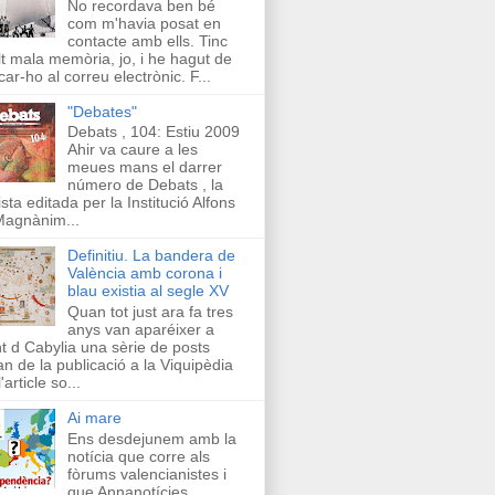
No recordava ben bé
com m'havia posat en
contacte amb ells. Tinc
t mala memòria, jo, i he hagut de
car-ho al correu electrònic. F...
"Debates"
Debats , 104: Estiu 2009
Ahir va caure a les
meues mans el darrer
número de Debats , la
ista editada per la Institució Alfons
Magnànim...
Definitiu. La bandera de
València amb corona i
blau existia al segle XV
Quan tot just ara fa tres
anys van aparéixer a
t d Cabylia una sèrie de posts
an de la publicació a la Viquipèdia
'article so...
Ai mare
Ens desdejunem amb la
notícia que corre als
fòrums valencianistes i
que Annanotícies