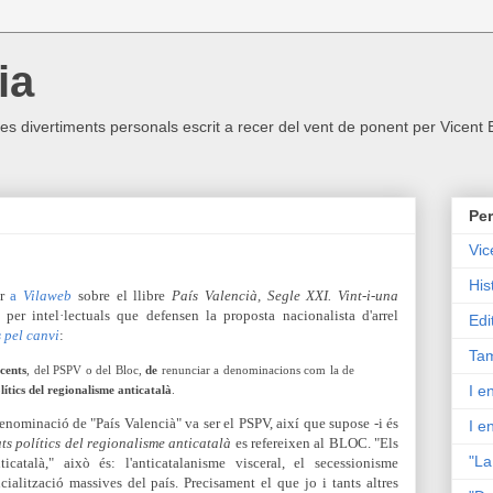
ia
ltres divertiments personals escrit a recer del vent de ponent per Vicent
Per
Vic
His
ir
a
Vilaweb
sobre el llibre
País Valencià, Segle XXI. Vint-i-una
 per intel·lectuals que defensen la proposta nacionalista d'arrel
Edi
 pel canvi
:
Tam
ecents
, del PSPV o del Bloc,
de
renunciar a denominacions com la de
I e
lítics del regionalisme anticatalà
.
denominació de "País Valencià" va ser el PSPV, així que supose -i és
I e
ts polítics del regionalisme anticatalà
es refereixen al BLOC. "Els
"La
ticatalà," això és: l'anticatalanisme visceral, el secessionisme
ncialització massives del país. Precisament el que jo i tants altres