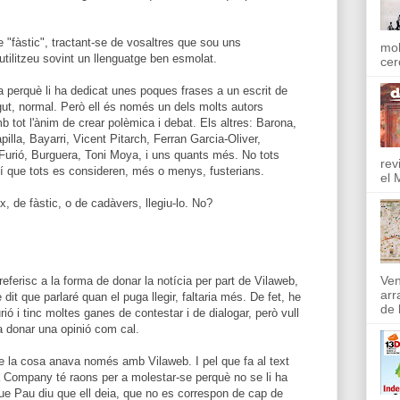
de "fàstic", tractant-se de vosaltres que sou uns
mol
utilitzeu sovint un llenguatge ben esmolat.
cer
tra perquè li ha dedicat unes poques frases a un escrit de
lgut, normal. Però ell és només un dels molts autors
mb tot l'ànim de crear polèmica i debat. Els altres: Barona,
illa, Bayarri, Vicent Pitarch, Ferran Garcia-Oliver,
Furió, Burguera, Toni Moya, i uns quants més. No tots
rev
sí que tots es consideren, més o menys, fusterians.
el 
x, de fàstic, o de cadàvers, llegiu-lo. No?
Ven
eferisc a la forma de donar la notícia per part de Vilaweb,
arr
 he dit que parlaré quan el puga llegir, faltaria més. De fet, he
de l
rió i tinc moltes ganes de contestar i de dialogar, però vull
r a donar una opinió com cal.
e la cosa anava només amb Vilaweb. I pel que fa al text
Company té raons per a molestar-se perquè no se li ha
 que Pau diu que ell deia, que no es correspon de cap de