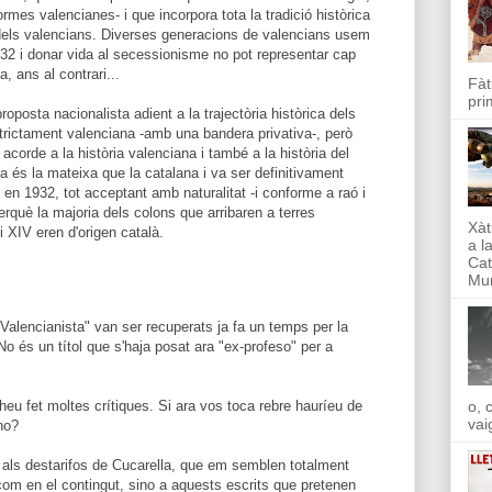
ormes valencianes- i que incorpora tota la tradició històrica
 dels valencians. Diverses generacions de valencians usem
 32 i donar vida al secessionisme no pot representar cap
, ans al contrari...
Fàt
pri
oposta nacionalista adient a la trajectòria històrica dels
trictament valenciana -amb una bandera privativa-, però
acorde a la història valenciana i també a la història del
a és la mateixa que la catalana i va ser definitivament
en 1932, tot acceptant amb naturalitat -i conforme a raó i
erquè la majoria dels colons que arribaren a terres
Xàt
i XIV eren d'origen català.
a l
Cat
Mun
Valencianista" van ser recuperats ja fa un temps per la
o és un títol que s'haja posat ara "ex-profeso" per a
o, 
 heu fet moltes crítiques. Si ara vos toca rebre hauríeu de
vai
no?
c als destarifos de Cucarella, que em semblen totalment
i com en el contingut, sino a aquests escrits que pretenen