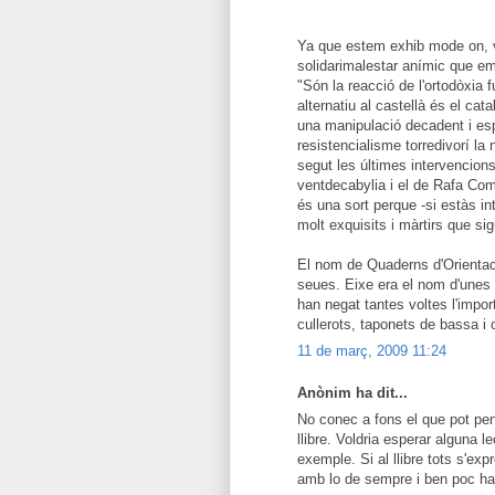
Ya que estem exhib mode on, vo
solidarimalestar anímic que e
"Són la reacció de l'ortodòxia 
alternatiu al castellà és el cat
una manipulació decadent i espa
resistencialisme torredivorí la
segut les últimes intervencions
ventdecabylia i el de Rafa Comp
és una sort perque -si estàs i
molt exquisits i màrtirs que s
El nom de Quaderns d'Orientaci
seues. Eixe era el nom d'unes p
han negat tantes voltes l'impor
cullerots, taponets de bassa i
11 de març, 2009 11:24
Anònim ha dit...
No conec a fons el que pot pens
llibre. Voldria esperar alguna 
exemple. Si al llibre tots s'
amb lo de sempre i ben poc h