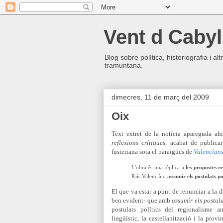
Vent d Cabyl
Blog sobre política, historiografia i a
tramuntana.
dimecres, 11 de març del 2009
Oix
Text extret de la notícia apareguda ah
reflexions crítiques
, acabat de publicar
fusteriana sota el paraigües de
Valencians
L'obra és una rèplica a
les propostes r
País Valencià o
assumir els postulats po
El que va estar a punt de renunciar a la 
ben evident- que amb
assumir els postula
postulats polítics del regionalisme an
lingüístic, la castellanització i la provi