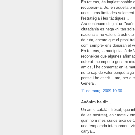
En tot cas, és inqüestionable 
recuperar-la. Jo, en aquella b
unes llums limitades solament 
l'estratègia i les tàctiques...
Ara continuen dirigint un "exèr
ciutadania es nega -ni tan sols-
nacionalisme valencià estricte 
de ruta, encara que el propi tre
com sempre- ens donaran el ve
En tot cas, la manipulació de 
reconéixer que algunes afirma
estorat: no importa gens ni miq
amics, i he comentat en la man
no té cap de valor perquè algú 
pense i he escrit. I ara, per a
General.
11 de març, 2009 10:30
Anònim ha dit...
Un amic català i filòsof, que 
de les nostres), ahir mateix e
quin nom més curiós això de Q
una temporada intensament vic
canya...