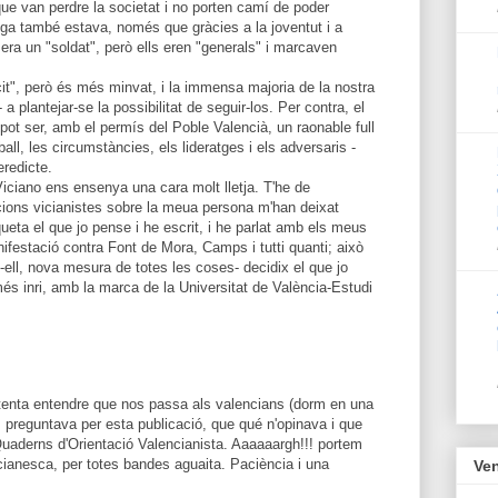
que van perdre la societat i no porten camí de poder
rega també estava, només que gràcies a la joventut i a
era un "soldat", però ells eren "generals" i marcaven
cit", però és més minvat, i la immensa majoria de la nostra
 a plantejar-se la possibilitat de seguir-los. Per contra, el
pot ser, amb el permís del Poble Valencià, un raonable full
ball, les circumstàncies, els lideratges i els adversaris -
redicte.
Viciano ens ensenya una cara molt lletja. T'he de
cions vicianistes sobre la meua persona m'han deixat
ueta el que jo pense i he escrit, i he parlat amb els meus
ifestació contra Font de Mora, Camps i tutti quanti; això
-ell, nova mesura de totes les coses- decidix el que jo
 més inri, amb la marca de la Universitat de València-Estudi
intenta entendre que nos passa als valencians (dorm en una
m preguntava per esta publicació, que qué n'opinava i que
uaderns d'Orientació Valencianista. Aaaaaargh!!! portem
ianesca, per totes bandes aguaita. Paciència i una
Ven