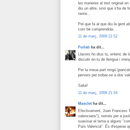
les maneres al text original e
diu un altre, sinó que s'ha de 
raons...
Pel que fa al que diu la gent a
com bé comprendràs...
11 de març, 2009 21:52
Forlati
ha dit...
Llavors ho dius tu, entenc de l
discutir en tu de llengua i men
Per la meua part ningú (pancat
pervers per trobar-se a dos val
Salut!
11 de març, 2009 21:54
Masclet
ha dit...
Efectivament, Joan Francesc Mi
valencians"), només per a justi
suavisar el tema a alguns "comp
País Valencià". És d'esperar q