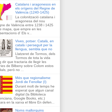
Catalans i aragonesos en
els orígens del Regne de
València (1240-1425)
La colonització catalana i
aragonesa del nou
ne de València entre 1238 i 1425
e mapa, que empre en les
sentacions d' Els v...
Vives, potser. Català, en
català i perseguit per la
llengua, sembla que no
Llatzeret de Tormos, dels
Tormos de tota la vida
g dir que tractaria de llegir les
ries de Bilbeny sobre Colom estos
als, però no ...
Més que regionalisme:
Jordi de Fenollar (I)
Durant molt de temps he
esperat que algun canal
digital (la Biblioteca
enciana, Google Books, etc.)
ara en la xarxa el llibre En defen...
Noms mallorquins