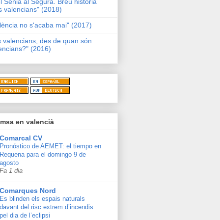
l Sénia al Segura. Breu història
s valencians" (2018)
lència no s'acaba mai" (2017)
s valencians, des de quan són
encians?" (2016)
msa en valencià
Comarcal CV
Pronóstico de AEMET: el tiempo en
Requena para el domingo 9 de
agosto
Fa 1 dia
Comarques Nord
Es blinden els espais naturals
davant del risc extrem d’incendis
pel dia de l’eclipsi