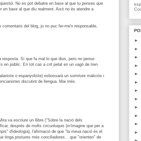
n qüestió. No es pot debatre en base al que tu penses que
exp
fer en base al que diu realment. Això no és atendre a
Coo
ls comentaris del blog, jo no puc fer-me'n responsable,
PO
►
►
►
a resposta. Sí que fa mal lo que dius, pero no pense
ys en públic. En tot cas a crit pelat en un vagó de tren.
►
►
alaniste o espanyoliste) esbossarà un somriure maliciós i
encianistes discutint de llengua. Mai més.
►
►
►
►
►
ra va escriure un llibre ("Sobre la nació dels
►
ficar, després de molts circunloquis (m'imagine que per a
is" d'ideologia), l'afirmació de que "la meua nació és el
►
ue tinga postures més conciliadores... que "orienten" de
►