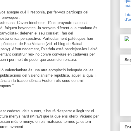
qua
mà,
s apegue qué li responia, per fer-vos partíceps del
I d
m provoquen:
d'o
fusteriana. Caven trincheres -l'únic proyecte nacional
alà; falquen bayonetes -la senyera diferent a la catalana és
nyolista-; defenen el seu corralet i fan del
 nostra única perspectiva. Particularment patètiques han
 públiques de Pau Viciano (vid. el blog de Baidal
any). Afrotunadament, l'història està bandejant-los i això
ntentant construir res- no convé conviure en cadàvers per
iguen i per molt de poder que acumulen encara.
Se
ó Valencianista és una atra apropiació indeguda de les
ublicacions del valencianisme republicà, aquell al qual li
tància i la trascendència Fuster i els seus centmil
 capons."
ar cadascu dels autors, s'haurà d'esperar a llegir tot el
lectura menys hard (Mira?) que la que ens oferix Viciano per
expressen més o menys en els mateixos termes ja estem
En
aurem avançat.