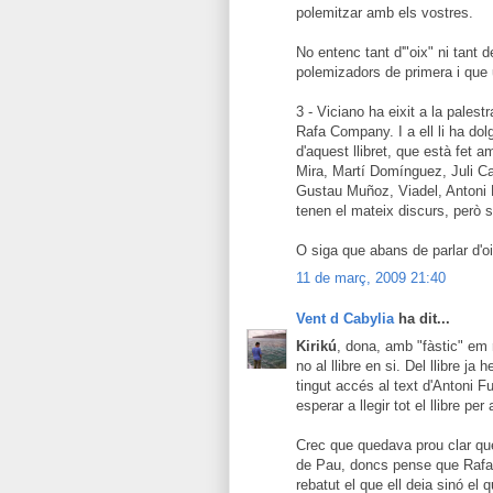
polemitzar amb els vostres.
No entenc tant d'"oix" ni tant 
polemizadors de primera i que 
3 - Viciano ha eixit a la pales
Rafa Company. I a ell li ha do
d'aquest llibret, que està fet a
Mira, Martí Domínguez, Juli Cap
Gustau Muñoz, Viadel, Antoni 
tenen el mateix discurs, però 
O siga que abans de parlar d'oi
11 de març, 2009 21:40
Vent d Cabylia
ha dit...
Kirikú
, dona, amb "fàstic" em r
no al llibre en si. Del llibre ja
tingut accés al text d'Antoni Fu
esperar a llegir tot el llibre pe
Crec que quedava prou clar qu
de Pau, doncs pense que Rafa 
rebatut el que ell deia sinó el