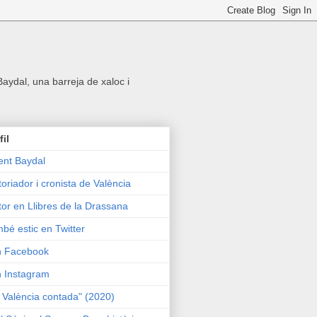
 Baydal, una barreja de xaloc i
fil
ent Baydal
toriador i cronista de València
tor en Llibres de la Drassana
bé estic en Twitter
n Facebook
n Instagram
 València contada" (2020)