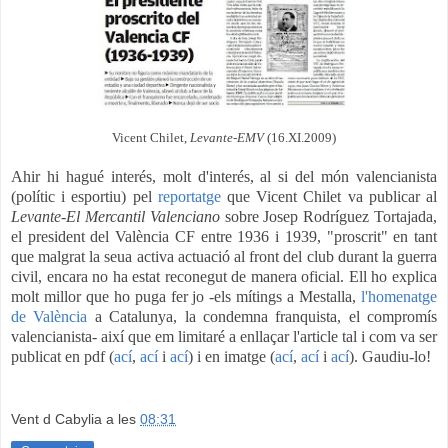
Vicent Chilet,
Levante-EMV
(16.XI.2009)
Ahir hi hagué interés, molt d'interés, al si del món valencianista
(polític i esportiu) pel
reportatge
que Vicent Chilet va publicar al
Levante-El Mercantil Valenciano
sobre Josep Rodríguez Tortajada,
el president del València CF entre 1936 i 1939, "proscrit" en tant
que malgrat la seua activa actuació al front del club durant la guerra
civil, encara no ha estat reconegut de manera oficial. Ell ho explica
molt millor que ho puga fer jo -els mítings a Mestalla,
l'homenatge
de
València
a Catalunya, la condemna franquista, el compromís
valencianista- així que em limitaré a enllaçar l'article tal i com va ser
publicat en pdf (
ací
,
ací
i
ací
) i en imatge (
ací
,
ací
i
ací
). Gaudiu-lo!
Vent d Cabylia
a les
08:31