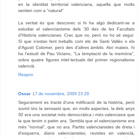
en la identitat territorial valenciana, aquella que molts
sentien com a "natural".
La veritat és que desconec si hi ha algú dedicant-se a
estudiar el valencianisme dels '30 des de les Facultats
d'Història valencianes. Crec que no, però no ho sé segur.
Sí que s'estan fent treballs com els de Santi Vallés o els
d'Agustí Colomer, però des d'altres àmbits. Així mateix, hi
ha l'estudi de Pau Viciano, "La temptació de la memòria",
sobre quatre figures intel·lectuals del primer regionalisme
valencià.
Respon
Oscar
17 de novembre, 2009 23:28
Segurament es tracte d'una mitificació de la història, però
sovint tinc la sensasió que, en molts aspectes, la dels anys
30 era una societat més democràtica i més valenciana que
la que tenim o patim ara. Sembla que el valencianisme era
més "normal", que no ara. Partits valencianistes de dreta i
d'esquerra, diaris valencianistes, revistes en valencià,