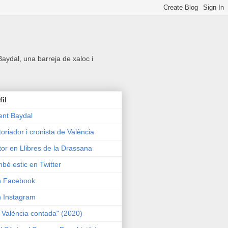
 Baydal, una barreja de xaloc i
fil
ent Baydal
toriador i cronista de València
tor en Llibres de la Drassana
bé estic en Twitter
n Facebook
n Instagram
 València contada" (2020)