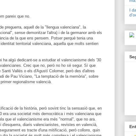
mà,
I d
d'o
 em pareix que no.
de preguerra, aquell de la "llengua valenciana", la
ional", sense demonitzar l'altra) i de la germanor amb els
tància de la que ens pensem. Potser perquè tenia una
dentitat territorial valenciana, aquella que molts sentien
Se
i ha algú dedicant-se a estudiar el valencianisme dels '30
a valencianes. Crec que no, però no ho sé segur. Sí que
e Santi Vallés o els d'Agustí Colomer, però des d'altres
studi de Pau Viciano, "La temptació de la memòria", sobre
l primer regionalisme valencià.
ficació de la història, però sovint tinc la sensasió que, en
30 era una societat més democràtica i més valenciana que
la que el valencianisme era més "normal", que no ara.
i d'esquerra, diaris valencianistes, revistes en valencià,
En
 segurament es tracte d'una mitificació, però collons, quin
 en dia la societat és molt més complexa i el valencianisme