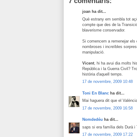
7 comentaris:
joan ha dit...
Què estrany em sembla tot açò.
compte que des de la Transició 
blaverisme conservador.
Si comencem a remenejar els 
nombroses i increïbles sorpre
manipulació.
Vicent
, hi ha avui dia molts hi
República i la Guerra Civil? Tro
història d'aquell temps.
17 de novembre, 2009 10:48
Toni En Blanc
ha dit...
Mai haguera dit que el València
17 de novembre, 2009 16:58
Nomdedéu
ha dit...
saps si era família dels Durà i
17 de novembre, 2009 17:22