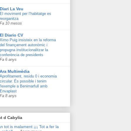
Diari La Veu
El moviment per l’habitatge es
reorganitza
Fa 10 mesos
El Diario CV
Ximo Puig insisteix en la reforma
del finançament autonòmic i
propugna institucionalitzar la
conferència de presidents
Fa 6 anys
Ara Multimèdia
Aprofitament, residu 0 i economia
circular. És possible i tenim
l'exemple a Benimarfull amb
Envaplast
Fa 8 anys
t d Cabylia
n tot is malament ¡¡¡ Tot a fer la