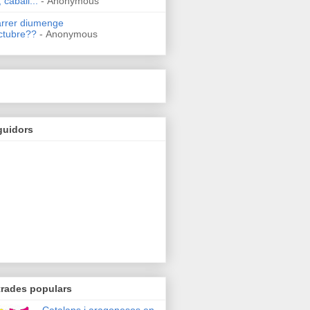
 caball...
- Anonymous
arrer diumenge
ctubre??
- Anonymous
guidors
trades populars
Catalans i aragonesos en