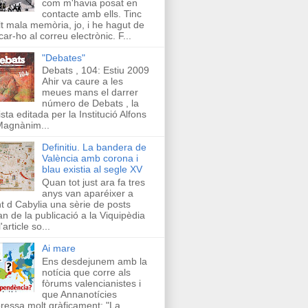
com m'havia posat en
contacte amb ells. Tinc
t mala memòria, jo, i he hagut de
car-ho al correu electrònic. F...
"Debates"
Debats , 104: Estiu 2009
Ahir va caure a les
meues mans el darrer
número de Debats , la
ista editada per la Institució Alfons
Magnànim...
Definitiu. La bandera de
València amb corona i
blau existia al segle XV
Quan tot just ara fa tres
anys van aparéixer a
t d Cabylia una sèrie de posts
an de la publicació a la Viquipèdia
'article so...
Ai mare
Ens desdejunem amb la
notícia que corre als
fòrums valencianistes i
que Annanotícies
ressa molt gràficament: "La