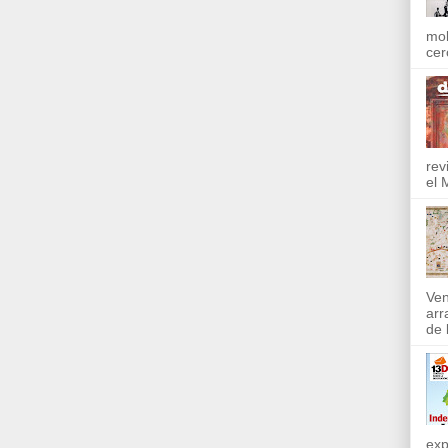
mol
cer
rev
el 
Ven
arr
de l
exp