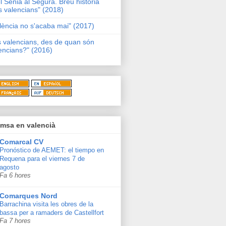
l Sénia al Segura. Breu història
s valencians" (2018)
lència no s'acaba mai" (2017)
s valencians, des de quan són
encians?" (2016)
msa en valencià
Comarcal CV
Pronóstico de AEMET: el tiempo en
Requena para el viernes 7 de
agosto
Fa 6 hores
Comarques Nord
Barrachina visita les obres de la
bassa per a ramaders de Castellfort
Fa 7 hores