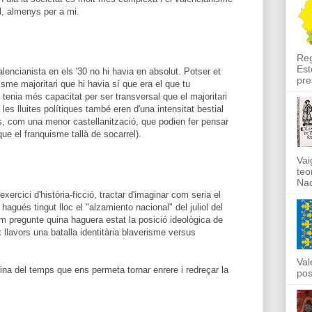
, almenys per a mi.
Reg
Est
lencianista en els '30 no hi havia en absolut. Potser et
pre
isme majoritari que hi havia sí que era el que tu
enia més capacitat per ser transversal que el majoritari
i les lluites polítiques també eren d'una intensitat bestial
ors, com una menor castellanització, que podien fer pensar
ue el franquisme tallà de socarrel).
Vai
teo
Nad
exercici d'història-ficció, tractar d'imaginar com seria el
hagués tingut lloc el "alzamiento nacional" del juliol del
em pregunte quina haguera estat la posició ideològica de
 llavors una batalla identitària blaverisme versus
Val
na del temps que ens permeta tornar enrere i redreçar la
pos