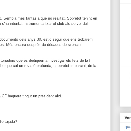
 Sembla més fantasia que no realitat. Sobretot tenint en
s'ha intentat instrumentalitzar el club als servei del
documents dels anys 30, estic segur que ens trobarem
ses. Més encara després de dècades de silenci i
storiadors que es dediquen a investigar els fets de la II
be que cal un revisió profunda, i sobretot imparcial, de la
 CF haguera tingut un president així...
Ven
 Tortajada?
qua