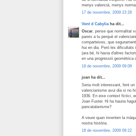
menys valencià, menys normal
17 de novembre, 2009 23:28
Vent d Cabylia
ha dit...
Oscar
, pense que normalitat va
pareix a tu perquè el valencian
comparteixes, que segurament t
hui en dia. Però les dificultats 
(ara bé, hi havia d'altres fact
en una progressió geomètrica q
18 de novembre, 2009 09:08
joan ha dit...
Seria molt interessant, fent un 
valencianisme avui dia si no hi 
1936. En eixe context fictici, 
Joan Fuster. Hi ha hauria hagut
pancatalanisme?
A veure quan inventen la màqui
nostra història.
18 de novembre, 2009 09:22