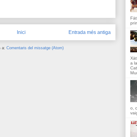
Fàt
pri
Inici
Entrada més antiga
s a:
Comentaris del missatge (Atom)
Xàt
a l
Cat
Mun
o, 
vai