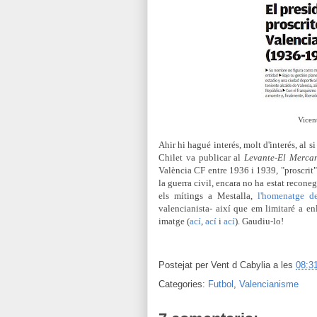
Vicen
Ahir hi hagué interés, molt d'interés, al s
Chilet va publicar al
Levante-El Mercan
València CF entre 1936 i 1939, "proscrit" 
la guerra civil, encara no ha estat recone
els mítings a Mestalla,
l'homenatge
d
valencianista- així que em limitaré a enl
imatge (
ací
,
ací
i
ací
). Gaudiu-lo!
Postejat per
Vent d Cabylia
a les
08:3
Categories:
Futbol
,
Valencianisme