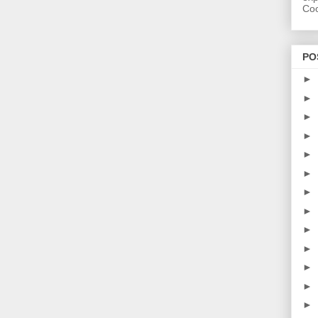
Coo
PO
►
►
►
►
►
►
►
►
►
►
►
►
►