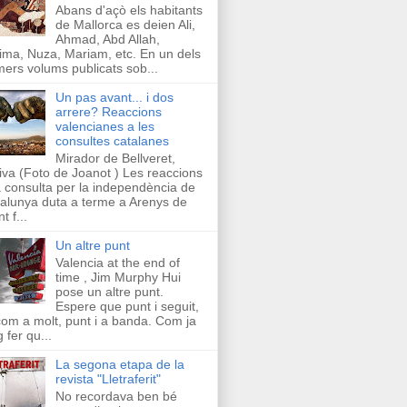
Abans d'açò els habitants
de Mallorca es deien Ali,
Ahmad, Abd Allah,
ima, Nuza, Mariam, etc. En un dels
mers volums publicats sob...
Un pas avant... i dos
arrere? Reaccions
valencianes a les
consultes catalanes
Mirador de Bellveret,
iva (Foto de Joanot ) Les reaccions
a consulta per la independència de
alunya duta a terme a Arenys de
t f...
Un altre punt
Valencia at the end of
time , Jim Murphy Hui
pose un altre punt.
Espere que punt i seguit,
com a molt, punt i a banda. Com ja
g fer qu...
La segona etapa de la
revista "Lletraferit"
No recordava ben bé