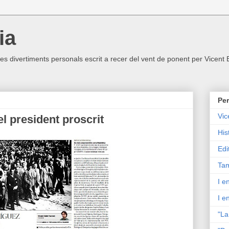
ia
ltres divertiments personals escrit a recer del vent de ponent per Vicent
Per
Vic
l president proscrit
His
Edi
Tam
I e
I e
"La