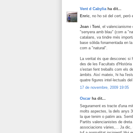
Vent d Cabylia
ha dit...
Enric
, no ho sé del cert, però
Joan
i
Toni
, el valencianisme 
"senyera amb blau" (com a "nac
catalans, va tindre més impor
base sòlida fonamentada en la i
com a "natural".
La veritat és que desconec si h
des de les Facultats d'Històri
s'estan fent treballs com els d
àmbits. Així mateix, hi ha l'e
quatre figures intel·lectuals de
17 de novembre, 2009 19:05
Oscar
ha dit...
Segurament es tracte d'una miti
molts aspectes, la dels anys 
la que tenim o patim ara. Semb
Partits valencianistes de dreta 
associacions vàries,... Ja dic,
tuf a normalitat incipient! Hui