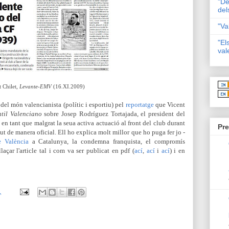
"De
del
"Va
"El
val
t Chilet,
Levante-EMV
(16.XI.2009)
i del món valencianista (polític i esportiu) pel
reportatge
que Vicent
til Valenciano
sobre Josep Rodríguez Tortajada, el president del
en tant que malgrat la seua activa actuació al front del club durant
Pre
gut de manera oficial. Ell ho explica molt millor que ho puga fer jo -
e
València
a Catalunya, la condemna franquista, el compromís
laçar l'article tal i com va ser publicat en pdf (
ací
,
ací
i
ací
) i en
1