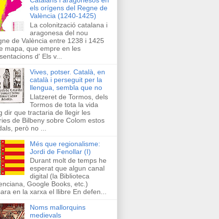
els orígens del Regne de
València (1240-1425)
La colonització catalana i
aragonesa del nou
ne de València entre 1238 i 1425
e mapa, que empre en les
sentacions d' Els v...
Vives, potser. Català, en
català i perseguit per la
llengua, sembla que no
Llatzeret de Tormos, dels
Tormos de tota la vida
g dir que tractaria de llegir les
ries de Bilbeny sobre Colom estos
als, però no ...
Més que regionalisme:
Jordi de Fenollar (I)
Durant molt de temps he
esperat que algun canal
digital (la Biblioteca
enciana, Google Books, etc.)
ara en la xarxa el llibre En defen...
Noms mallorquins
medievals