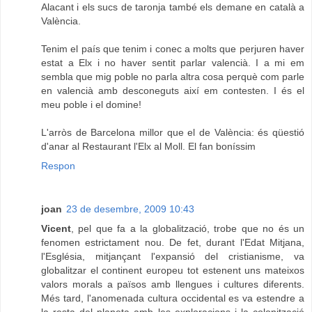
Alacant i els sucs de taronja també els demane en català a
València.
Tenim el país que tenim i conec a molts que perjuren haver
estat a Elx i no haver sentit parlar valencià. I a mi em
sembla que mig poble no parla altra cosa perquè com parle
en valencià amb desconeguts així em contesten. I és el
meu poble i el domine!
L'arròs de Barcelona millor que el de València: és qüestió
d'anar al Restaurant l'Elx al Moll. El fan boníssim
Respon
joan
23 de desembre, 2009 10:43
Vicent
, pel que fa a la globalització, trobe que no és un
fenomen estrictament nou. De fet, durant l'Edat Mitjana,
l'Església, mitjançant l'expansió del cristianisme, va
globalitzar el continent europeu tot estenent uns mateixos
valors morals a països amb llengues i cultures diferents.
Més tard, l'anomenada cultura occidental es va estendre a
la resta del planeta amb les exploracions i la colonització