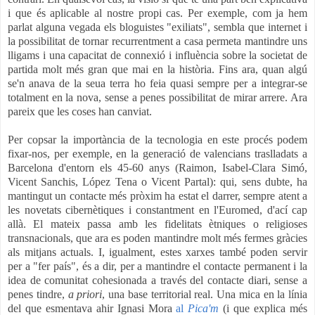
i que és aplicable al nostre propi cas. Per exemple, com ja hem
parlat alguna vegada els bloguistes "exiliats", sembla que internet i
la possibilitat de tornar recurrentment a casa permeta mantindre uns
lligams i una capacitat de connexió i influència sobre la societat de
partida molt més gran que mai en la història. Fins ara, quan algú
se'n anava de la seua terra ho feia quasi sempre per a integrar-se
totalment en la nova, sense a penes possibilitat de mirar arrere. Ara
pareix que les coses han canviat.
Per copsar la importància de la tecnologia en este procés podem
fixar-nos, per exemple, en la generació de valencians traslladats a
Barcelona d'entorn els 45-60 anys (Raimon, Isabel-Clara Simó,
Vicent Sanchis, López Tena o Vicent Partal): qui, sens dubte, ha
mantingut un contacte més pròxim ha estat el darrer, sempre atent a
les novetats cibernètiques i constantment en l'Euromed, d'ací cap
allà. El mateix passa amb les fidelitats ètniques o religioses
transnacionals, que ara es poden mantindre molt més fermes gràcies
als mitjans actuals. I, igualment, estes xarxes també poden servir
per a "fer país", és a dir, per a mantindre el contacte permanent i la
idea de comunitat cohesionada a través del contacte diari, sense a
penes tindre,
a priori
, una base territorial real. Una mica en la línia
del que esmentava ahir Ignasi Mora
al
Pica'm
(i que explica més