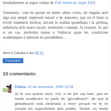
detalladament al segon volum de
País Valencià, Segle XXI
)
Tanmateix, com ha passat en tantes altres coses, tal vegada això
siga una simple impressió inicial o de minories, que en el futur es
revele totalment ineficaç davant la realitat quotidiana i la pertinaç
influència dels marcs locals, territorials i estatals. Ja veurem. Jo, per
si un cas, preferiria tornar a València quan les condicions
acadèmiques o laborals ho possibiliten...
Vent d Cabylia
a les
09:21
Comparteix
10 comentaris:
Clidice
22 de desembre, 2009 10:38
Ja fa uns quants anys, cinc o sis pel cap baix, que en
medis acadèmics es parla de "glocalització", de qué la
globalització està destinada a morir perquè no té en
compte les especificitats dels pobles. També, en medis