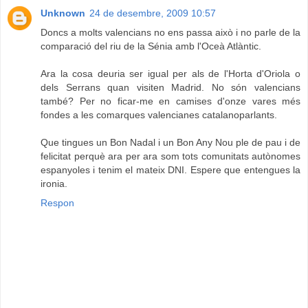
Unknown
24 de desembre, 2009 10:57
Doncs a molts valencians no ens passa això i no parle de la
comparació del riu de la Sénia amb l'Oceà Atlàntic.
Ara la cosa deuria ser igual per als de l'Horta d'Oriola o
dels Serrans quan visiten Madrid. No són valencians
també? Per no ficar-me en camises d'onze vares més
fondes a les comarques valencianes catalanoparlants.
Que tingues un Bon Nadal i un Bon Any Nou ple de pau i de
felicitat perquè ara per ara som tots comunitats autònomes
espanyoles i tenim el mateix DNI. Espere que entengues la
ironia.
Respon