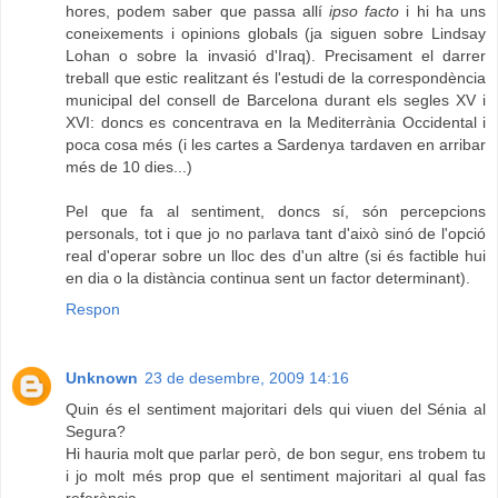
hores, podem saber que passa allí
ipso facto
i hi ha uns
coneixements i opinions globals (ja siguen sobre Lindsay
Lohan o sobre la invasió d'Iraq). Precisament el darrer
treball que estic realitzant és l'estudi de la correspondència
municipal del consell de Barcelona durant els segles XV i
XVI: doncs es concentrava en la Mediterrània Occidental i
poca cosa més (i les cartes a Sardenya tardaven en arribar
més de 10 dies...)
Pel que fa al sentiment, doncs sí, són percepcions
personals, tot i que jo no parlava tant d'això sinó de l'opció
real d'operar sobre un lloc des d'un altre (si és factible hui
en dia o la distància continua sent un factor determinant).
Respon
Unknown
23 de desembre, 2009 14:16
Quin és el sentiment majoritari dels qui viuen del Sénia al
Segura?
Hi hauria molt que parlar però, de bon segur, ens trobem tu
i jo molt més prop que el sentiment majoritari al qual fas
referència.