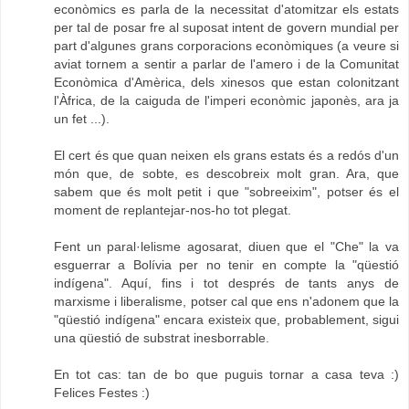
econòmics es parla de la necessitat d'atomitzar els estats
per tal de posar fre al suposat intent de govern mundial per
part d'algunes grans corporacions econòmiques (a veure si
aviat tornem a sentir a parlar de l'amero i de la Comunitat
Econòmica d'Amèrica, dels xinesos que estan colonitzant
l'Àfrica, de la caiguda de l'imperi econòmic japonès, ara ja
un fet ...).
El cert és que quan neixen els grans estats és a redós d'un
món que, de sobte, es descobreix molt gran. Ara, que
sabem que és molt petit i que "sobreeixim", potser és el
moment de replantejar-nos-ho tot plegat.
Fent un paral·lelisme agosarat, diuen que el "Che" la va
esguerrar a Bolívia per no tenir en compte la "qüestió
indígena". Aquí, fins i tot després de tants anys de
marxisme i liberalisme, potser cal que ens n'adonem que la
"qüestió indígena" encara existeix que, probablement, sigui
una qüestió de substrat inesborrable.
En tot cas: tan de bo que puguis tornar a casa teva :)
Felices Festes :)