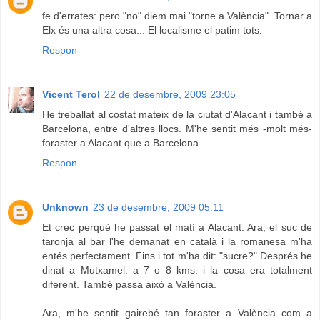
fe d'errates: pero "no" diem mai "torne a València". Tornar a
Elx és una altra cosa... El localisme el patim tots.
Respon
Vicent Terol
22 de desembre, 2009 23:05
He treballat al costat mateix de la ciutat d'Alacant i també a
Barcelona, entre d'altres llocs. M'he sentit més -molt més-
foraster a Alacant que a Barcelona.
Respon
Unknown
23 de desembre, 2009 05:11
Et crec perquè he passat el matí a Alacant. Ara, el suc de
taronja al bar l'he demanat en català i la romanesa m'ha
entés perfectament. Fins i tot m'ha dit: "sucre?" Després he
dinat a Mutxamel: a 7 o 8 kms. i la cosa era totalment
diferent. També passa això a València.
Ara, m'he sentit gairebé tan foraster a València com a