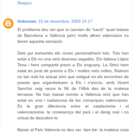
Respon
Unknown
22 de desembre, 2009 15:17
El problema deu ser que tu canvies de "nació" quan baixes
de Barcelona a València però molts altres valencians no
tenen aquesta sensació.
Dels qui esmentes els conec personalment tots. Tots han
estat a Elx no una sinó diverses vegades. Em faltava López
Tena i hem compartit premi a Elx enguany. La Simó hem
estat en jurat de premis a Elx i moltes més voltes, Raimon
no tan sols ha actuat sinó que estigué en els encontres de
poesia que organitzàvem a Elx i n'escriu, amb Vicent
Sanchis vaig veure la Nit de l'Albà des de la mateixa
terrassa. No han baixat només a València sinó que han
estat en una i cadascuna de les comarques valencianes.
És la gran diferència entre el catalanisme i el
valencianisme: la coneixença del país i el desig real i no
virtual de descobrir-lo.
Baixar al País Valencià no deu ser -ben bé- la mateixa cosa