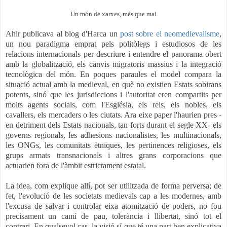
Un món de xarxes, més que mai
Ahir publicava al blog d'Harca un
post sobre el neomedievalisme
,
un nou paradigma emprat pels politòlegs i estudiosos de les
relacions internacionals per descriure i entendre el panorama obert
amb la globalització, els canvis migratoris massius i la integració
tecnològica del món. En poques paraules el model compara la
situació actual amb la medieval, en què no existien Estats sobirans
potents, sinó que les jurisdiccions i l'autoritat eren compartits per
molts agents socials, com l'Església, els reis, els nobles, els
cavallers, els mercaders o les ciutats. Ara eixe paper l'haurien pres -
en detriment dels Estats nacionals, tan forts durant el segle XX- els
governs regionals, les adhesions nacionalistes, les multinacionals,
les ONGs, les comunitats ètniques, les pertinences religioses, els
grups armats transnacionals i altres grans corporacions que
actuarien fora de l'àmbit estrictament estatal.
La idea, com explique allí, pot ser utilitzada de forma perversa; de
fet, l'evolució de les societats medievals cap a les modernes, amb
l'excusa de salvar i controlar eixa atomització de poders, no fou
precisament un camí de pau, tolerància i llibertat, sinó tot el
contrari. En qualsevol cas, la visió sí que té una part ben explicativa