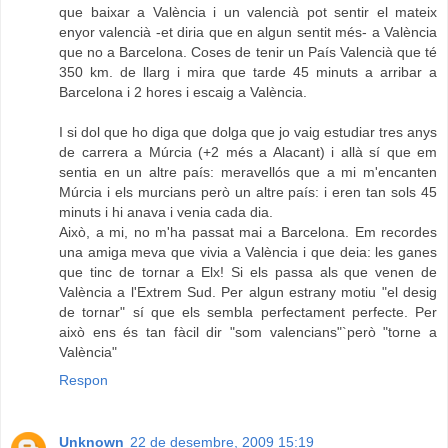
que baixar a València i un valencià pot sentir el mateix
enyor valencià -et diria que en algun sentit més- a València
que no a Barcelona. Coses de tenir un País Valencià que té
350 km. de llarg i mira que tarde 45 minuts a arribar a
Barcelona i 2 hores i escaig a València.
I si dol que ho diga que dolga que jo vaig estudiar tres anys
de carrera a Múrcia (+2 més a Alacant) i allà sí que em
sentia en un altre país: meravellós que a mi m'encanten
Múrcia i els murcians però un altre país: i eren tan sols 45
minuts i hi anava i venia cada dia.
Això, a mi, no m'ha passat mai a Barcelona. Em recordes
una amiga meva que vivia a València i que deia: les ganes
que tinc de tornar a Elx! Si els passa als que venen de
València a l'Extrem Sud. Per algun estrany motiu "el desig
de tornar" sí que els sembla perfectament perfecte. Per
això ens és tan fàcil dir "som valencians"`però "torne a
València"
Respon
Unknown
22 de desembre, 2009 15:19