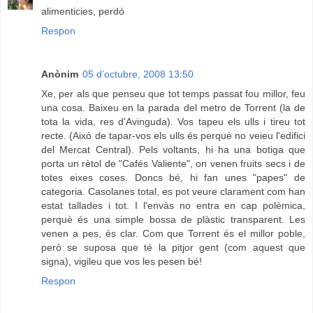
alimenticies, perdó
Respon
Anònim
05 d’octubre, 2008 13:50
Xe, per als que penseu que tot temps passat fou millor, feu
una cosa. Baixeu en la parada del metro de Torrent (la de
tota la vida, res d'Avinguda). Vos tapeu els ulls i tireu tot
recte. (Això de tapar-vos els ulls és perquè no veieu l'edifici
del Mercat Central). Pels voltants, hi ha una botiga que
porta un rètol de "Cafés Valiente", on venen fruits secs i de
totes eixes coses. Doncs bé, hi fan unes "papes" de
categoria. Casolanes total, es pot veure clarament com han
estat tallades i tot. I l'envàs no entra en cap polèmica,
perquè és una simple bossa de plàstic transparent. Les
venen a pes, és clar. Com que Torrent és el millor poble,
però se suposa que té la pitjor gent (com aquest que
signa), vigileu que vos les pesen bé!
Respon