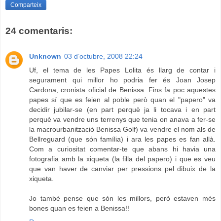
Comparteix
24 comentaris:
Unknown
03 d’octubre, 2008 22:24
Uf, el tema de les Papes Lolita és llarg de contar i
segurament qui millor ho podria fer és Joan Josep
Cardona, cronista oficial de Benissa. Fins fa poc aquestes
papes sí que es feien al poble però quan el "papero" va
decidir jubilar-se (en part perquè ja li tocava i en part
perquè va vendre uns terrenys que tenia on anava a fer-se
la macrourbanització Benissa Golf) va vendre el nom als de
Bellreguard (que són família) i ara les papes es fan allà.
Com a curiositat comentar-te que abans hi havia una
fotografia amb la xiqueta (la filla del papero) i que es veu
que van haver de canviar per pressions pel dibuix de la
xiqueta.
Jo també pense que són les millors, però estaven més
bones quan es feien a Benissa!!