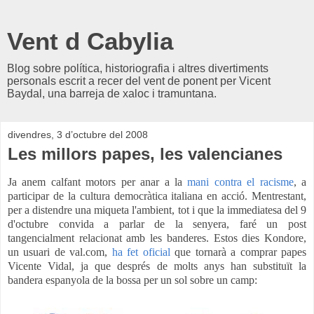
Vent d Cabylia
Blog sobre política, historiografia i altres divertiments
personals escrit a recer del vent de ponent per Vicent
Baydal, una barreja de xaloc i tramuntana.
divendres, 3 d’octubre del 2008
Les millors papes, les valencianes
Ja anem calfant motors per anar a la
mani contra el racisme
, a
participar de la cultura democràtica italiana en acció. Mentrestant,
per a distendre una miqueta l'ambient, tot i que la immediatesa del 9
d'octubre convida a parlar de la senyera, faré un post
tangencialment relacionat amb les banderes. Estos dies Kondore,
un usuari de val.com,
ha fet oficial
que tornarà a comprar papes
Vicente Vidal, ja que després de molts anys han substituït la
bandera espanyola de la bossa per un sol sobre un camp: