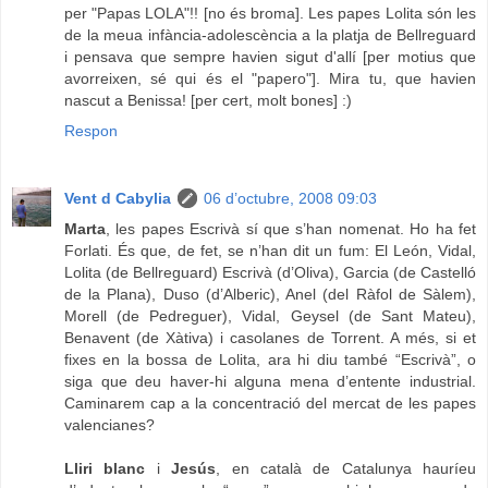
per "Papas LOLA"!! [no és broma]. Les papes Lolita són les
de la meua infància-adolescència a la platja de Bellreguard
i pensava que sempre havien sigut d'allí [per motius que
avorreixen, sé qui és el "papero"]. Mira tu, que havien
nascut a Benissa! [per cert, molt bones] :)
Respon
Vent d Cabylia
06 d’octubre, 2008 09:03
Marta
, les papes Escrivà sí que s’han nomenat. Ho ha fet
Forlati. És que, de fet, se n’han dit un fum: El León, Vidal,
Lolita (de Bellreguard) Escrivà (d’Oliva), Garcia (de Castelló
de la Plana), Duso (d’Alberic), Anel (del Ràfol de Sàlem),
Morell (de Pedreguer), Vidal, Geysel (de Sant Mateu),
Benavent (de Xàtiva) i casolanes de Torrent. A més, si et
fixes en la bossa de Lolita, ara hi diu també “Escrivà”, o
siga que deu haver-hi alguna mena d’entente industrial.
Caminarem cap a la concentració del mercat de les papes
valencianes?
Lliri blanc
i
Jesús
, en català de Catalunya hauríeu