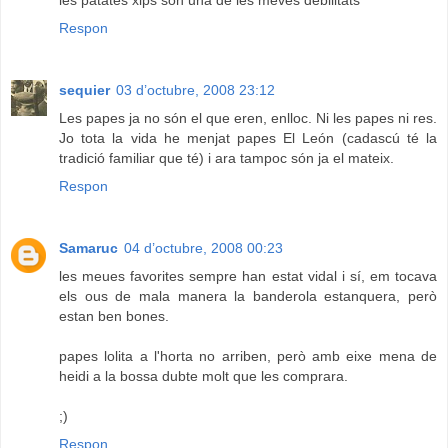
les patates xips són una de les meves debilitats
Respon
sequier
03 d’octubre, 2008 23:12
Les papes ja no són el que eren, enlloc. Ni les papes ni res.
Jo tota la vida he menjat papes El León (cadascú té la
tradició familiar que té) i ara tampoc són ja el mateix.
Respon
Samaruc
04 d’octubre, 2008 00:23
les meues favorites sempre han estat vidal i sí, em tocava
els ous de mala manera la banderola estanquera, però
estan ben bones.
papes lolita a l'horta no arriben, però amb eixe mena de
heidi a la bossa dubte molt que les comprara.
;)
Respon