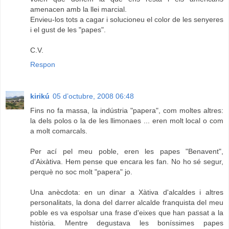
amenacen amb la llei marcial.
Envieu-los tots a cagar i solucioneu el color de les senyeres
i el gust de les "papes".
C.V.
Respon
kirikú
05 d’octubre, 2008 06:48
Fins no fa massa, la indústria "papera", com moltes altres:
la dels polos o la de les llimonaes ... eren molt local o com
a molt comarcals.
Per ací pel meu poble, eren les papes "Benavent",
d'Aixàtiva. Hem pense que encara les fan. No ho sé segur,
perquè no soc molt "papera" jo.
Una anècdota: en un dinar a Xàtiva d'alcaldes i altres
personalitats, la dona del darrer alcalde franquista del meu
poble es va espolsar una frase d'eixes que han passat a la
història. Mentre degustava les boníssimes papes