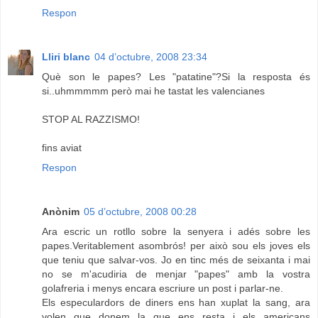
Respon
Lliri blanc
04 d’octubre, 2008 23:34
Què son le papes? Les "patatine"?Si la resposta és
si..uhmmmmm però mai he tastat les valencianes
STOP AL RAZZISMO!
fins aviat
Respon
Anònim
05 d’octubre, 2008 00:28
Ara escric un rotllo sobre la senyera i adés sobre les
papes.Veritablement asombrós! per això sou els joves els
que teniu que salvar-vos. Jo en tinc més de seixanta i mai
no se m'acudiria de menjar "papes" amb la vostra
golafreria i menys encara escriure un post i parlar-ne.
Els especulardors de diners ens han xuplat la sang, ara
volen que donem la que ens resta i els americans