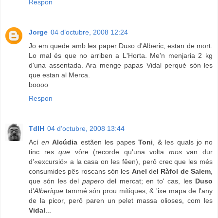
Respon
Jorge
04 d’octubre, 2008 12:24
Jo em quede amb les paper Duso d'Alberic, estan de mort.
Lo mal és que no arriben a L'Horta. Me'n menjaria 2 kg
d'una assentada. Ara menge papas Vidal perquè són les
que estan al Merca.
boooo
Respon
TdlH
04 d’octubre, 2008 13:44
Ací
en
Alcúdia
estãen les papes
Toni
, & les quals jo no
tinc res
que
vôre (recorde qu'una volta
mos
van dur
d'«excursió» a la casa on les fêen), perô crec que les més
consumides pês roscans són les
Anel
d
el Ràfol de Salem
,
que són les del
papero
del mercat; en to' cas, les
Duso
d'
Alberique
tammé són prou mítiques, & 'ixe mapa de l'any
de la picor, perô paren un pelet massa olioses, com les
Vidal
...