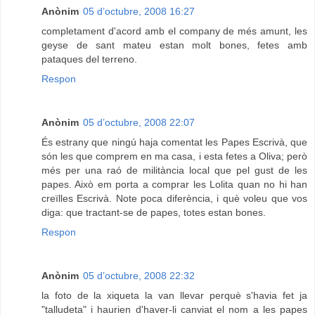
Anònim
05 d’octubre, 2008 16:27
completament d'acord amb el company de més amunt, les
geyse de sant mateu estan molt bones, fetes amb
pataques del terreno.
Respon
Anònim
05 d’octubre, 2008 22:07
És estrany que ningú haja comentat les Papes Escrivà, que
són les que comprem en ma casa, i esta fetes a Oliva; però
més per una raó de militància local que pel gust de les
papes. Això em porta a comprar les Lolita quan no hi han
creïlles Escrivà. Note poca diferència, i què voleu que vos
diga: que tractant-se de papes, totes estan bones.
Respon
Anònim
05 d’octubre, 2008 22:32
la foto de la xiqueta la van llevar perquè s'havia fet ja
"talludeta" i haurien d'haver-li canviat el nom a les papes