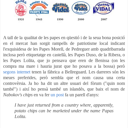
A tall de la qualitat de les papes en qüestió i de la seua bona posició
en el mercat han sorgit rampells de patriotisme local indicant
l'exquisidesa de les Papes Morell, de Pedreguer amb quadribarrada
inclosa però etiquetatge en castellà, les Papes Duso, de la Ribera, o
les Papes Lolita, que jo pensava que eren de Benissa (on les
compra ma mare i hauria jurat que ho posava a la bossa) però
segons internet
tenen la fàbrica a Bellreguard. Les darreres són les
meues preferides, però sembla que el nom causa una certa
controvèrsia. Ja ho ha dit un altre usuari del fòrum ("quin nom
també") i així ho pensà també un islandés, que baix el nom de
Nabokov's chips
en va fer
un p
ost
fa un parell d'anys:
I have just returned from a country where, apparently,
potato chips can be marketed under the name Papas
Lolita.