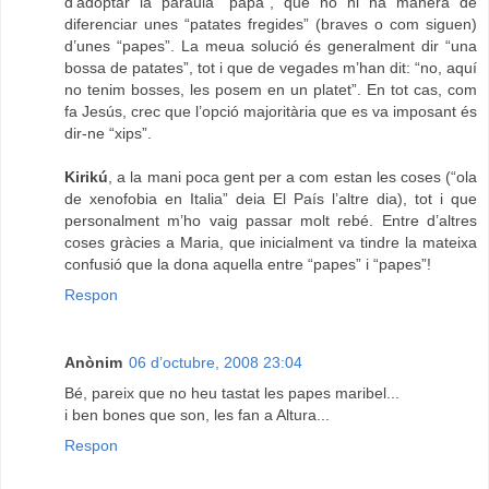
d’adoptar la paraula “papa”, que no hi ha manera de
diferenciar unes “patates fregides” (braves o com siguen)
d’unes “papes”. La meua solució és generalment dir “una
bossa de patates”, tot i que de vegades m’han dit: “no, aquí
no tenim bosses, les posem en un platet”. En tot cas, com
fa Jesús, crec que l’opció majoritària que es va imposant és
dir-ne “xips”.
Kirikú
, a la mani poca gent per a com estan les coses (“ola
de xenofobia en Italia” deia El País l’altre dia), tot i que
personalment m’ho vaig passar molt rebé. Entre d’altres
coses gràcies a Maria, que inicialment va tindre la mateixa
confusió que la dona aquella entre “papes” i “papes”!
Respon
Anònim
06 d’octubre, 2008 23:04
Bé, pareix que no heu tastat les papes maribel...
i ben bones que son, les fan a Altura...
Respon