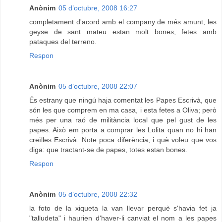
Anònim
05 d’octubre, 2008 16:27
completament d'acord amb el company de més amunt, les
geyse de sant mateu estan molt bones, fetes amb
pataques del terreno.
Respon
Anònim
05 d’octubre, 2008 22:07
És estrany que ningú haja comentat les Papes Escrivà, que
són les que comprem en ma casa, i esta fetes a Oliva; però
més per una raó de militància local que pel gust de les
papes. Això em porta a comprar les Lolita quan no hi han
creïlles Escrivà. Note poca diferència, i què voleu que vos
diga: que tractant-se de papes, totes estan bones.
Respon
Anònim
05 d’octubre, 2008 22:32
la foto de la xiqueta la van llevar perquè s'havia fet ja
"talludeta" i haurien d'haver-li canviat el nom a les papes