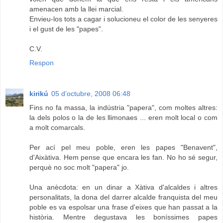
amenacen amb la llei marcial.
Envieu-los tots a cagar i solucioneu el color de les senyeres
i el gust de les "papes".
C.V.
Respon
kirikú
05 d’octubre, 2008 06:48
Fins no fa massa, la indústria "papera", com moltes altres:
la dels polos o la de les llimonaes ... eren molt local o com
a molt comarcals.
Per ací pel meu poble, eren les papes "Benavent",
d'Aixàtiva. Hem pense que encara les fan. No ho sé segur,
perquè no soc molt "papera" jo.
Una anècdota: en un dinar a Xàtiva d'alcaldes i altres
personalitats, la dona del darrer alcalde franquista del meu
poble es va espolsar una frase d'eixes que han passat a la
història. Mentre degustava les boníssimes papes