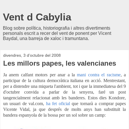
Vent d Cabylia
Blog sobre política, historiografia i altres divertiments
personals escrit a recer del vent de ponent per Vicent
Baydal, una barreja de xaloc i tramuntana.
divendres, 3 d’octubre del 2008
Les millors papes, les valencianes
Ja anem calfant motors per anar a la
mani contra el racisme
, a
participar de la cultura democràtica italiana en acció. Mentrestant,
per a distendre una miqueta l'ambient, tot i que la immediatesa del 9
d'octubre convida a parlar de la senyera, faré un post
tangencialment relacionat amb les banderes. Estos dies Kondore,
un usuari de val.com,
ha fet oficial
que tornarà a comprar papes
Vicente Vidal, ja que després de molts anys han substituït la
bandera espanyola de la bossa per un sol sobre un camp: