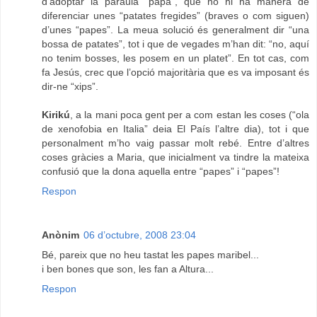
d’adoptar la paraula “papa”, que no hi ha manera de
diferenciar unes “patates fregides” (braves o com siguen)
d’unes “papes”. La meua solució és generalment dir “una
bossa de patates”, tot i que de vegades m’han dit: “no, aquí
no tenim bosses, les posem en un platet”. En tot cas, com
fa Jesús, crec que l’opció majoritària que es va imposant és
dir-ne “xips”.
Kirikú
, a la mani poca gent per a com estan les coses (“ola
de xenofobia en Italia” deia El País l’altre dia), tot i que
personalment m’ho vaig passar molt rebé. Entre d’altres
coses gràcies a Maria, que inicialment va tindre la mateixa
confusió que la dona aquella entre “papes” i “papes”!
Respon
Anònim
06 d’octubre, 2008 23:04
Bé, pareix que no heu tastat les papes maribel...
i ben bones que son, les fan a Altura...
Respon