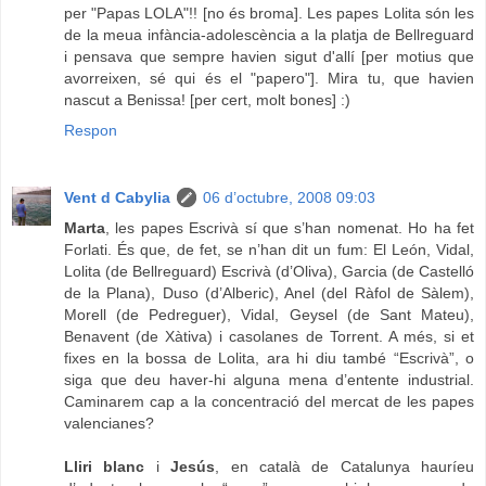
per "Papas LOLA"!! [no és broma]. Les papes Lolita són les
de la meua infància-adolescència a la platja de Bellreguard
i pensava que sempre havien sigut d'allí [per motius que
avorreixen, sé qui és el "papero"]. Mira tu, que havien
nascut a Benissa! [per cert, molt bones] :)
Respon
Vent d Cabylia
06 d’octubre, 2008 09:03
Marta
, les papes Escrivà sí que s’han nomenat. Ho ha fet
Forlati. És que, de fet, se n’han dit un fum: El León, Vidal,
Lolita (de Bellreguard) Escrivà (d’Oliva), Garcia (de Castelló
de la Plana), Duso (d’Alberic), Anel (del Ràfol de Sàlem),
Morell (de Pedreguer), Vidal, Geysel (de Sant Mateu),
Benavent (de Xàtiva) i casolanes de Torrent. A més, si et
fixes en la bossa de Lolita, ara hi diu també “Escrivà”, o
siga que deu haver-hi alguna mena d’entente industrial.
Caminarem cap a la concentració del mercat de les papes
valencianes?
Lliri blanc
i
Jesús
, en català de Catalunya hauríeu