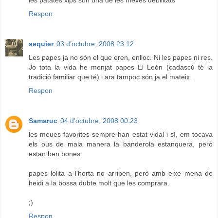
les patates xips són una de les meves debilitats
Respon
sequier
03 d’octubre, 2008 23:12
Les papes ja no són el que eren, enlloc. Ni les papes ni res.
Jo tota la vida he menjat papes El León (cadascú té la
tradició familiar que té) i ara tampoc són ja el mateix.
Respon
Samaruc
04 d’octubre, 2008 00:23
les meues favorites sempre han estat vidal i sí, em tocava
els ous de mala manera la banderola estanquera, però
estan ben bones.
papes lolita a l'horta no arriben, però amb eixe mena de
heidi a la bossa dubte molt que les comprara.
;)
Respon