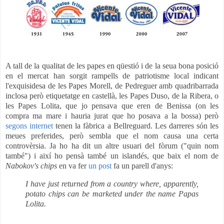
A tall de la qualitat de les papes en qüestió i de la seua bona posició
en el mercat han sorgit rampells de patriotisme local indicant
l'exquisidesa de les Papes Morell, de Pedreguer amb quadribarrada
inclosa però etiquetatge en castellà, les Papes Duso, de la Ribera, o
les Papes Lolita, que jo pensava que eren de Benissa (on les
compra ma mare i hauria jurat que ho posava a la bossa) però
segons internet
tenen la fàbrica a Bellreguard. Les darreres són les
meues preferides, però sembla que el nom causa una certa
controvèrsia. Ja ho ha dit un altre usuari del fòrum ("quin nom
també") i així ho pensà també un islandés, que baix el nom de
Nabokov's chips
en va fer
un p
ost
fa un parell d'anys:
I have just returned from a country where, apparently,
potato chips can be marketed under the name Papas
Lolita.