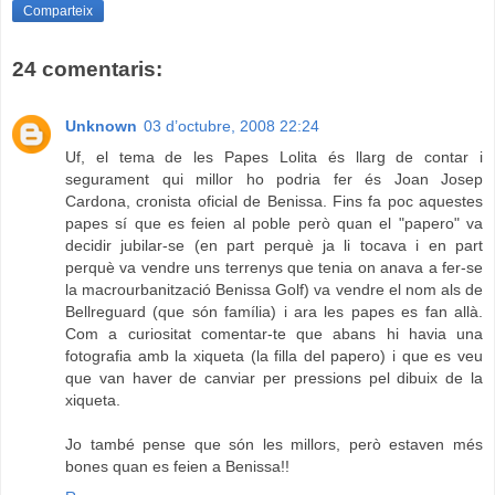
Comparteix
24 comentaris:
Unknown
03 d’octubre, 2008 22:24
Uf, el tema de les Papes Lolita és llarg de contar i
segurament qui millor ho podria fer és Joan Josep
Cardona, cronista oficial de Benissa. Fins fa poc aquestes
papes sí que es feien al poble però quan el "papero" va
decidir jubilar-se (en part perquè ja li tocava i en part
perquè va vendre uns terrenys que tenia on anava a fer-se
la macrourbanització Benissa Golf) va vendre el nom als de
Bellreguard (que són família) i ara les papes es fan allà.
Com a curiositat comentar-te que abans hi havia una
fotografia amb la xiqueta (la filla del papero) i que es veu
que van haver de canviar per pressions pel dibuix de la
xiqueta.
Jo també pense que són les millors, però estaven més
bones quan es feien a Benissa!!