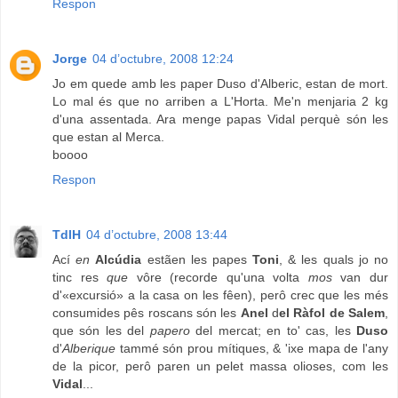
Respon
Jorge
04 d’octubre, 2008 12:24
Jo em quede amb les paper Duso d'Alberic, estan de mort.
Lo mal és que no arriben a L'Horta. Me'n menjaria 2 kg
d'una assentada. Ara menge papas Vidal perquè són les
que estan al Merca.
boooo
Respon
TdlH
04 d’octubre, 2008 13:44
Ací
en
Alcúdia
estãen les papes
Toni
, & les quals jo no
tinc res
que
vôre (recorde qu'una volta
mos
van dur
d'«excursió» a la casa on les fêen), perô crec que les més
consumides pês roscans són les
Anel
d
el Ràfol de Salem
,
que són les del
papero
del mercat; en to' cas, les
Duso
d'
Alberique
tammé són prou mítiques, & 'ixe mapa de l'any
de la picor, perô paren un pelet massa olioses, com les
Vidal
...