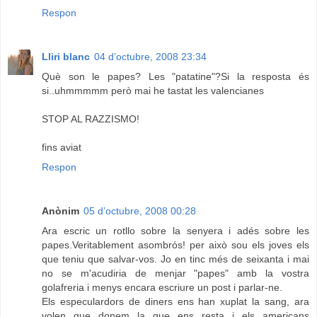
Respon
Lliri blanc
04 d’octubre, 2008 23:34
Què son le papes? Les "patatine"?Si la resposta és
si..uhmmmmm però mai he tastat les valencianes
STOP AL RAZZISMO!
fins aviat
Respon
Anònim
05 d’octubre, 2008 00:28
Ara escric un rotllo sobre la senyera i adés sobre les
papes.Veritablement asombrós! per això sou els joves els
que teniu que salvar-vos. Jo en tinc més de seixanta i mai
no se m'acudiria de menjar "papes" amb la vostra
golafreria i menys encara escriure un post i parlar-ne.
Els especulardors de diners ens han xuplat la sang, ara
volen que donem la que ens resta i els americans