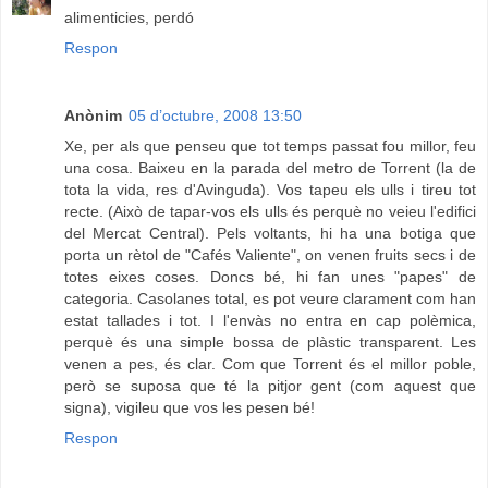
alimenticies, perdó
Respon
Anònim
05 d’octubre, 2008 13:50
Xe, per als que penseu que tot temps passat fou millor, feu
una cosa. Baixeu en la parada del metro de Torrent (la de
tota la vida, res d'Avinguda). Vos tapeu els ulls i tireu tot
recte. (Això de tapar-vos els ulls és perquè no veieu l'edifici
del Mercat Central). Pels voltants, hi ha una botiga que
porta un rètol de "Cafés Valiente", on venen fruits secs i de
totes eixes coses. Doncs bé, hi fan unes "papes" de
categoria. Casolanes total, es pot veure clarament com han
estat tallades i tot. I l'envàs no entra en cap polèmica,
perquè és una simple bossa de plàstic transparent. Les
venen a pes, és clar. Com que Torrent és el millor poble,
però se suposa que té la pitjor gent (com aquest que
signa), vigileu que vos les pesen bé!
Respon