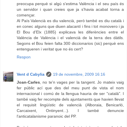
preocupa perquè si algú s'estima València i el seu país és
un servidor i quan creies que ja s'havia acabat torna a
començar.
Al País Valencià es diu valencià, però també es diu català i
en conec alguns que diuen alacantí i fins i tot monovero i ja
El Bou d'Elx (1885) explicava les diferències entre el
València de València i el valencià de la terra des dàtils.
Segons el Bou feien falta 300 diccionarios (sic) perquè ens
entengueren i veritat que no és cert?
Respon
Vent d Cabylia
19 de novembre, 2009 16:16
Joan-Carles
, no te'n vages per la tangent. Jo mateix vaig
fer públic ací que des del meu punt de vista el nom
internacional i comú de la llengua hauria de ser "català". I
també vaig fer recompte dels ajuntaments que havien llevat
el requisit lingüístic de valencià (Alboraia, Benicarló,
Carcaixent, Ontinyent...). I també denuncie
l'anticatalanisme paranoic del PP.