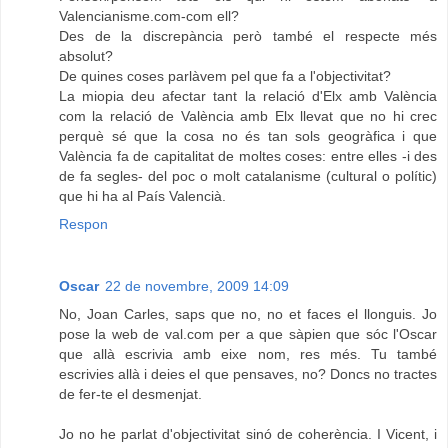
Valencianisme.com-com ell?
Des de la discrepància però també el respecte més
absolut?
De quines coses parlàvem pel que fa a l'objectivitat?
La miopia deu afectar tant la relació d'Elx amb València
com la relació de València amb Elx llevat que no hi crec
perquè sé que la cosa no és tan sols geogràfica i que
València fa de capitalitat de moltes coses: entre elles -i des
de fa segles- del poc o molt catalanisme (cultural o polític)
que hi ha al País Valencià.
Respon
Oscar
22 de novembre, 2009 14:09
No, Joan Carles, saps que no, no et faces el llonguis. Jo
pose la web de val.com per a que sàpien que sóc l'Oscar
que allà escrivia amb eixe nom, res més. Tu també
escrivies allà i deies el que pensaves, no? Doncs no tractes
de fer-te el desmenjat.
Jo no he parlat d'objectivitat sinó de coherència. I Vicent, i