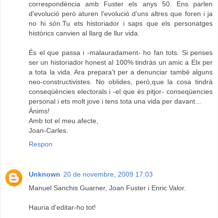
correspondència amb Fuster els anys 50. Ens parlen
d'evolució però aturen l'evolució d'uns altres que foren i ja
no hi són.Tu ets historiador i saps que els personatges
històrics canvien al llarg de llur vida.
És el que passa i -malauradament- ho fan tots. Si penses
ser un historiador honest al 100% tindràs un amic a Elx per
a tota la vida. Ara prepara't per a denunciar també alguns
neo-constructivistes. No oblides, però,que la cosa tindrà
conseqüències electorals i -el que és pitjor- conseqüencies
personal i ets molt jove i tens tota una vida per davant...
Ànims!
Amb tot el meu afecte,
Joan-Carles.
Respon
Unknown
20 de novembre, 2009 17:03
Manuel Sanchis Guarner, Joan Fuster i Enric Valor.
Hauria d'editar-ho tot!