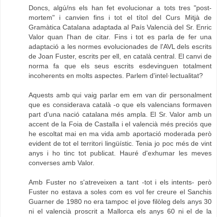
Doncs, algú/ns els han fet evolucionar a tots tres "post-
mortem" i canvien fins i tot el títol del Curs Mitjà de
Gramàtica Catalana adaptada al País Valencià del Sr. Enric
Valor quan l'han de citar. Fins i tot es parla de fer una
adaptació a les normes evolucionades de l'AVL dels escrits
de Joan Fuster, escrits per ell, en català central. El canvi de
norma fa que els seus escrits esdevinguen totalment
incoherents en molts aspectes. Parlem d'intel·lectualitat?
Aquests amb qui vaig parlar em em van dir personalment
que es considerava català -o que els valencians formaven
part d'una nació catalana més ampla. El Sr. Valor amb un
accent de la Foia de Castalla i el valencià més preciós que
he escoltat mai en ma vida amb aportació moderada però
evident de tot el territori lingüístic. Tenia jo poc més de vint
anys i ho tinc tot publicat. Hauré d'exhumar les meves
converses amb Valor.
Amb Fuster no s'atreveixen a tant -tot i els intents- però
Fuster no estava a soles com es vol fer creure el Sanchis
Guarner de 1980 no era tampoc el jove filòleg dels anys 30
ni el valencià proscrit a Mallorca els anys 60 ni el de la