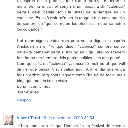
I després és la profecia que s'auto-realitza. Et diran: a
molts els ha entrat el seny i s'han posat a dir "valencià"
perquè dir-li "català" tot i la unitat de la llengua és un
exotisme. És això eixir-se'n per la tangent o la cosa aquella
de sempre de "que se noten los efectos sín que se noten
los cuidados."
I et diran sigues catalanista però no ho digues i després
t'inclouen en el 4% que diuen "valencià" sempre sense
haver-te demanat permís. Així no es juga i alguns acabem
fent faena però enfora dels partits polítics. I és una pena!
Com que sóc un "activista" valencià sé molt bé el que vull
dir i el que passa. Visc i patisc aquí. Ara, el dia que vulga
fer un article llarg sobre aquest tema l'hauré de fer al meu
blog que aquí estic de visita.
Bona nit amic meu,
Joan-Carles
Respon
Vicent Terol
19 de novembre, 2009 22:54
"s'han entestat a dir que l'Inquiet és un festival de cinema