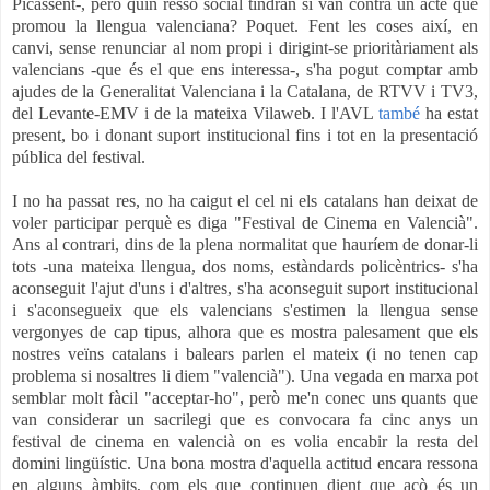
Picassent-, però quin ressò social tindran si van contra un acte que
promou la llengua valenciana? Poquet. Fent les coses així, en
canvi, sense renunciar al nom propi i dirigint-se prioritàriament als
valencians -que és el que ens interessa-, s'ha pogut comptar amb
ajudes de la Generalitat Valenciana i la Catalana, de RTVV i TV3,
del Levante-EMV i de la mateixa Vilaweb. I l'AVL
també
ha estat
present, bo i donant suport institucional fins i tot en la presentació
pública del festival.
I no ha passat res, no ha caigut el cel ni els catalans han deixat de
voler participar perquè es diga "Festival de Cinema en Valencià".
Ans al contrari, dins de la plena normalitat que hauríem de donar-li
tots -una mateixa llengua, dos noms, estàndards policèntrics- s'ha
aconseguit l'ajut d'uns i d'altres, s'ha aconseguit suport institucional
i s'aconsegueix que els valencians s'estimen la llengua sense
vergonyes de cap tipus, alhora que es mostra palesament que els
nostres veïns catalans i balears parlen el mateix (i no tenen cap
problema si nosaltres li diem "valencià"). Una vegada en marxa pot
semblar molt fàcil "acceptar-ho", però me'n conec uns quants que
van considerar un sacrilegi que es convocara fa cinc anys un
festival de cinema en valencià on es volia encabir la resta del
domini lingüístic. Una bona mostra d'aquella actitud encara ressona
en alguns àmbits, com els que continuen dient que açò és un