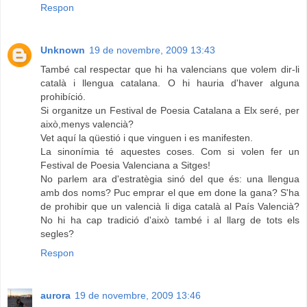
Respon
Unknown
19 de novembre, 2009 13:43
També cal respectar que hi ha valencians que volem dir-li
català i llengua catalana. O hi hauria d'haver alguna
prohibíció.
Si organitze un Festival de Poesia Catalana a Elx seré, per
això,menys valencià?
Vet aquí la qüestió i que vinguen i es manifesten.
La sinonímia té aquestes coses. Com si volen fer un
Festival de Poesia Valenciana a Sitges!
No parlem ara d'estratègia sinó del que és: una llengua
amb dos noms? Puc emprar el que em done la gana? S'ha
de prohibir que un valencià li diga català al País Valencià?
No hi ha cap tradició d'això també i al llarg de tots els
segles?
Respon
aurora
19 de novembre, 2009 13:46