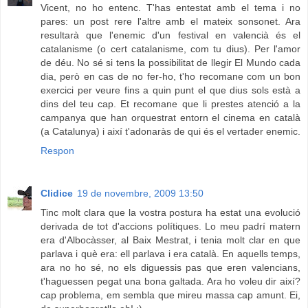
Vicent, no ho entenc. T'has entestat amb el tema i no
pares: un post rere l'altre amb el mateix sonsonet. Ara
resultarà que l'enemic d'un festival en valencià és el
catalanisme (o cert catalanisme, com tu dius). Per l'amor
de déu. No sé si tens la possibilitat de llegir El Mundo cada
dia, però en cas de no fer-ho, t'ho recomane com un bon
exercici per veure fins a quin punt el que dius sols està a
dins del teu cap. Et recomane que li prestes atenció a la
campanya que han orquestrat entorn el cinema en català
(a Catalunya) i així t'adonaràs de qui és el vertader enemic.
Respon
Clidice
19 de novembre, 2009 13:50
Tinc molt clara que la vostra postura ha estat una evolució
derivada de tot d'accions polítiques. Lo meu padrí matern
era d'Albocàsser, al Baix Mestrat, i tenia molt clar en que
parlava i què era: ell parlava i era català. En aquells temps,
ara no ho sé, no els diguessis pas que eren valencians,
t'haguessen pegat una bona galtada. Ara ho voleu dir així?
cap problema, em sembla que mireu massa cap amunt. Ei,