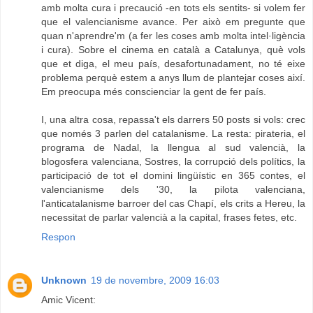
amb molta cura i precaució -en tots els sentits- si volem fer
que el valencianisme avance. Per això em pregunte que
quan n'aprendre'm (a fer les coses amb molta intel·ligència
i cura). Sobre el cinema en català a Catalunya, què vols
que et diga, el meu país, desafortunadament, no té eixe
problema perquè estem a anys llum de plantejar coses així.
Em preocupa més conscienciar la gent de fer país.
I, una altra cosa, repassa't els darrers 50 posts si vols: crec
que només 3 parlen del catalanisme. La resta: pirateria, el
programa de Nadal, la llengua al sud valencià, la
blogosfera valenciana, Sostres, la corrupció dels polítics, la
participació de tot el domini lingüístic en 365 contes, el
valencianisme dels '30, la pilota valenciana,
l'anticatalanisme barroer del cas Chapí, els crits a Hereu, la
necessitat de parlar valencià a la capital, frases fetes, etc.
Respon
Unknown
19 de novembre, 2009 16:03
Amic Vicent: