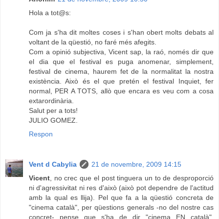
Hola a tot@s:
Com ja s'ha dit moltes coses i s'han obert molts debats al
voltant de la qüestió, no faré més afegits.
Com a opinió subjectiva, Vicent sap, la raó, només dir que
el dia que el festival es puga anomenar, simplement,
festival de cinema, haurem fet de la normalitat la nostra
existència. Això és el que pretén el festival Inquiet, fer
normal, PER A TOTS, allò que encara es veu com a cosa
extarordinària.
Salut per a tots!
JULIO GOMEZ.
Respon
Vent d Cabylia
21 de novembre, 2009 14:15
Vicent
, no crec que el post tinguera un to de desproporció
ni d'agressivitat ni res d'això (això pot dependre de l'actitud
amb la qual es llija). Pel que fa a la qüestió concreta de
"cinema català", per qüestions generals -no del nostre cas
concret- pense que s'ha de dir "cinema EN català",