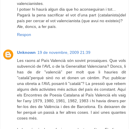
valencianistes.
I potser hi haurà algun dia que ho aconseguiran i tot...
Pagarà la pena sacrificar el vot d'una part (catalanista)del
país per cercar el vot valencianista (que avui no existeix)?
Ale, doncs, a fer país.
Respon
Unknown
19 de novembre, 2009 21:39
Les raons al País Valencià són sovint prosaiques. Que vols
subvenció de l'AVL o de la Generalitat Valenciana? Doncs, li
has de dir "valencià" per molt que li hauries dit
"català"perquè sinó no et donen un cèntim. Puc publicar
una obreta a l'AVL posant-li "català"? La pressió que rebem
alguns dels activistes més actius del país és constant. Aquí
els Encontres de Poesia Catalana al País Valencià els vaig
fer l'any 1979, 1980, 1981, 1982, 1983 i hi havia diners per
fer-los des de València i des de Barcelona. Es deixaren de
fer perquè un passà a fer altres coses. I així unes quantes
coses més.