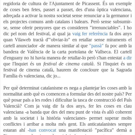
regidoria de cultura de l'Ajuntament de Picassent. És un exemple
de coses ben fetes, passet a passet, des d'una òptica valenciana,
adreçada a activar la nostra societat sense renunciar a la germanor i
els projectes comuns amb catalans i balears. Però sense subsumir-
se, sense oferir penyores que es consideren "irrenunciables". I ho
dic pel nom del festival, al qual ja
vaig fer referència
fa dos anys
quan
Vilaweb
tractà d'"obviar-lo" en retallar sense miraments el
cartell anunciador -de manera similar al que
"passà"
fa poc amb la
bandera de València de la carta portolana de Vallseca. El cartell
d'enguany no hi havia manera de retallar-lo però s'han entestat
a dir
que l'Inquiet és un
festival de cinema català
. Si l'Inquiet és un
festival de cinema català, haurem de concloure que la Sagrada
Família és valenciana, dic jo...
Per què determinat catalanisme es nega a plantejar les coses amb la
normalitat amb què es comencen a formular des del nostre país? Per
què posar pals a les rodes i dificultar la tasca de construcció del País
Valencià? Com ja vaig dir fa dos anys, fer les coses en clau
valenciana -a banda que des del meu punt de vista és allò coherent
amb la societat i la història valencianes- permet superar molts
conflictes i arribar a molta més gent. Els anticatalanistes sempre
estaran ahí -
han convocat
una manifestació "pacífica" demà a