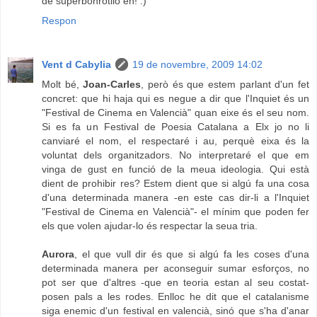
de superbonrotllo eh! :)
Respon
Vent d Cabylia
19 de novembre, 2009 14:02
Molt bé,
Joan-Carles
, però és que estem parlant d'un fet
concret: que hi haja qui es negue a dir que l'Inquiet és un
"Festival de Cinema en Valencià" quan eixe és el seu nom.
Si es fa un Festival de Poesia Catalana a Elx jo no li
canviaré el nom, el respectaré i au, perquè eixa és la
voluntat dels organitzadors. No interpretaré el que em
vinga de gust en funció de la meua ideologia. Qui està
dient de prohibir res? Estem dient que si algú fa una cosa
d'una determinada manera -en este cas dir-li a l'Inquiet
"Festival de Cinema en Valencià"- el mínim que poden fer
els que volen ajudar-lo és respectar la seua tria.
Aurora
, el que vull dir és que si algú fa les coses d'una
determinada manera per aconseguir sumar esforços, no
pot ser que d'altres -que en teoria estan al seu costat-
posen pals a les rodes. Enlloc he dit que el catalanisme
siga enemic d'un festival en valencià, sinó que s'ha d'anar