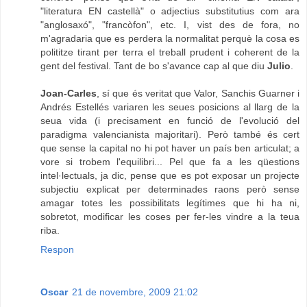
"literatura EN castellà" o adjectius substitutius com ara
"anglosaxó", "francòfon", etc. I, vist des de fora, no
m'agradaria que es perdera la normalitat perquè la cosa es
polititze tirant per terra el treball prudent i coherent de la
gent del festival. Tant de bo s'avance cap al que diu
Julio
.
Joan-Carles
, sí que és veritat que Valor, Sanchis Guarner i
Andrés Estellés variaren les seues posicions al llarg de la
seua vida (i precisament en funció de l'evolució del
paradigma valencianista majoritari). Però també és cert
que sense la capital no hi pot haver un país ben articulat; a
vore si trobem l'equilibri... Pel que fa a les qüestions
intel·lectuals, ja dic, pense que es pot exposar un projecte
subjectiu explicat per determinades raons però sense
amagar totes les possibilitats legítimes que hi ha ni,
sobretot, modificar les coses per fer-les vindre a la teua
riba.
Respon
Oscar
21 de novembre, 2009 21:02