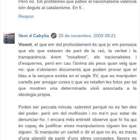
Però no. Els problemes que pateix el nacionalisme valencià
són deguts al catalanisme. En fi...
Respon
Vent d Cabylia
20 de novembre, 2009 08:21
Vicent
, el que em dol profundament és que jo em pensava
que els que estaven de part de la raó, la veritat i la
transparència érem "nosaltres", els nacionalistes i
d'esquerres, però em cau l'ànima als peus quan veig que
no: que s'obviaren documents que podien provar que el
blau a la senyera existia en el segle XV, que es manipulen
cartells per amagar coses o que es retallen les fotos per tal
que mostren una determinada visió associada a la
ideologia pròpia.
Poden ser peccata minuta -sobretot perquè no es fan des
del poder- però em dol moltíssim i no me'n puc estar de
denunciar-ho. I encara més entristit observe que hi ha qui
és capaç de justificar eixes manipulacions siguen les que
siguen. Si manipular un cartell o dir el que no és, es tracta
d'una qüestió de partir d'uns altres conceptes, llavors es