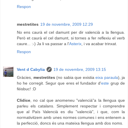
Respon
mestretites
19 de novembre, 2009 12:29
No ens caurà el cel damunt per dir valencià a la llengua.
Però et caurà el cel damunt, si tornes a fer reflexiu el verb
caure... :-) Ja li va passar a l'
Asterix
, i va acabar trinxat.
Respon
Vent d Cabylia
19 de novembre, 2009 13:15
Gràcies,
mestretites
(no sabia que existia
eixa paraula
), ja
ho he corregit. Segur que eres el fundador d'
este
grup de
fèisbuc! :D
Clidice
, no cal que anomeneu "valencià"a la llengua que
parleu els catalans. Simplement respectar i comprendre
que al País Valencià es diu "valencià", i que, com la
normativitzem amb unes normes comunes i ens entenem a
la perfecció, doncs és una mateixa llengua amb dos noms.