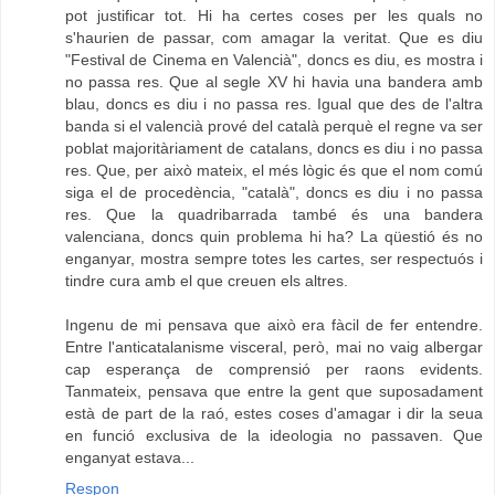
pot justificar tot. Hi ha certes coses per les quals no
s'haurien de passar, com amagar la veritat. Que es diu
"Festival de Cinema en Valencià", doncs es diu, es mostra i
no passa res. Que al segle XV hi havia una bandera amb
blau, doncs es diu i no passa res. Igual que des de l'altra
banda si el valencià prové del català perquè el regne va ser
poblat majoritàriament de catalans, doncs es diu i no passa
res. Que, per això mateix, el més lògic és que el nom comú
siga el de procedència, "català", doncs es diu i no passa
res. Que la quadribarrada també és una bandera
valenciana, doncs quin problema hi ha? La qüestió és no
enganyar, mostra sempre totes les cartes, ser respectuós i
tindre cura amb el que creuen els altres.
Ingenu de mi pensava que això era fàcil de fer entendre.
Entre l'anticatalanisme visceral, però, mai no vaig albergar
cap esperança de comprensió per raons evidents.
Tanmateix, pensava que entre la gent que suposadament
està de part de la raó, estes coses d'amagar i dir la seua
en funció exclusiva de la ideologia no passaven. Que
enganyat estava...
Respon