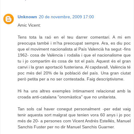
Unknown
20 de novembre, 2009 17:00
Amic Vicent:
Tens tota la raó en el teu darrer comentari. A mi em
preocupa també i m'ha preocupat sempre. Ara, es diu poc
que el moviment nacionalista al País Valencià ha segut -fins
1962- cosa de València i rodalia i que el nacionalisme que
tu i jo compartim és cosa de tot el país. Aquest és el gran
canvi i la gran aportació fusteriana. Al capdavall, València té
poc més del 20% de la població del país. Una gran ciutat
però petita per a no ser contestada. Faig descriptivisme.
Hi ha uns altres exemples íntimament relacionat amb la
croada anti-catalana "onomàstica" que no unitarista.
Tan sols cal haver conegut personalment -per edat vaig
tenir aquesta sort malgrat que tenien vora 60 anys i jo poc
més de 20- a persones com Vicent Andrés Estellés, Manuel
Sanchis Fuster per no dir Manuel Sanchis Guarner.