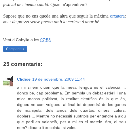
festival de cinema català
. Quant n'aprendrem?
Supose que no ens queda una altra que seguir la màxima
orxatera
:
anar
de pressa sense pressa amb la certesa d'anar bé
.
Vent d Cabylia
a les
07:53
Comparteix
25 comentaris:
Clidice
19 de novembre, 2009 11:44
a mi si em diuen que la meva llengua és el valencià ...
doncs bé, cap problema. Em sembla un debat estèril i una
mica massa polititzat, la realitat científica és la que és,
digueu-ne com volgueu, al final tot dependrà de les ganes
de manipular dels amos dels quartos, diners, calers,
doblers ... Mentre no necessiti subtítols per entendre a algú
que parli en valencià, per a mi és el mateix. Ara, el seu
nom? digueu-li xocolata, si voleu.