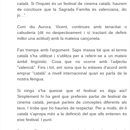
català. Si l'Inquiet és un festival de cinema català, haurem
de concloure que la Sagrada Família és valenciana, dic
jo...".
Com diu Aurora, Vicent, continues amb tenacitat o
cabuderia (dit no despectivament i sí tractant de definir
millor una actitud) amb la mateixa cançoneta.
Fas trampa amb l'argument. Saps massa bé que el terme
català s'ha utilitzat i s'utilitza per a referir-se a un mateix
àmbit lingüístic. Cosa que no ocorre amb l'adjectiu
"valencià". Fins i tot, em sona que tu estaves d'acord amb
emprar "català" a nivell internacional quan es parla de la
nostra llengua.
Si ningú s'ha queixat que el festival es diga així!
Simplement hi ha gent que prefereix parlar de festival de
cinema català, perquè parteix de conceptes diferents als
teus. I trobe que ho hauries de respectar. Per a molts, dir-li
català s'apropa més a la definició del que ells entenen és
eixe festival. I punt.