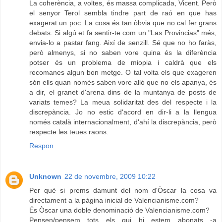
La coherència, a voltes, és massa complicada, Vicent. Però
el senyor Terol sembla tindre part de raó en que has
exagerat un poc. La cosa és tan òbvia que no cal fer grans
debats. Si algú et fa sentir-te com un "Las Provincias" més,
envia-lo a pastar fang. Així de senzill. Sé que no ho faràs,
però almenys, si no saben vore quina és la diferència
potser és un problema de miopia i caldrà que els
recomanes algun bon metge. O tal volta els que exageren
són ells quan només saben vore allò que no els apanya, és
a dir, el granet d'arena dins de la muntanya de posts de
variats temes? La meua solidaritat des del respecte i la
discrepància. Jo no estic d'acord en dir-li a la llengua
només català internacionalment, d'ahí la discrepància, però
respecte les teues raons.
Respon
Unknown
22 de novembre, 2009 10:22
Per què si prems damunt del nom d'Òscar la cosa va
directament a la pàgina inicial de Valencianisme.com?
És Òscar una doble denominació de Valencianisme.com?
Pensen/pensem tots els qui hi estem abonats -a