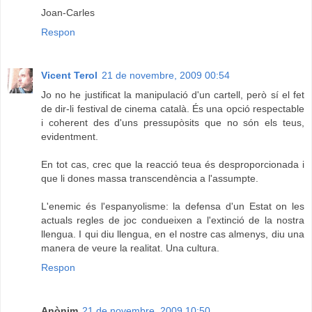
Joan-Carles
Respon
Vicent Terol
21 de novembre, 2009 00:54
Jo no he justificat la manipulació d'un cartell, però sí el fet
de dir-li festival de cinema català. És una opció respectable
i coherent des d'uns pressupòsits que no són els teus,
evidentment.
En tot cas, crec que la reacció teua és desproporcionada i
que li dones massa transcendència a l'assumpte.
L'enemic és l'espanyolisme: la defensa d'un Estat on les
actuals regles de joc condueixen a l'extinció de la nostra
llengua. I qui diu llengua, en el nostre cas almenys, diu una
manera de veure la realitat. Una cultura.
Respon
Anònim
21 de novembre, 2009 10:50