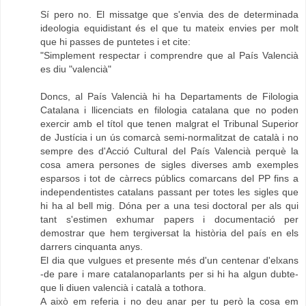
Sí pero no. El missatge que s'envia des de determinada
ideologia equidistant és el que tu mateix envies per molt
que hi passes de puntetes i et cite:
"Simplement respectar i comprendre que al País Valencià
es diu "valencià"
Doncs, al País Valencià hi ha Departaments de Filologia
Catalana i llicenciats en filologia catalana que no poden
exercir amb el títol que tenen malgrat el Tribunal Superior
de Justícia i un ús comarcà semi-normalitzat de català i no
sempre des d'Acció Cultural del País Valencià perquè la
cosa amera persones de sigles diverses amb exemples
esparsos i tot de càrrecs públics comarcans del PP fins a
independentistes catalans passant per totes les sigles que
hi ha al bell mig. Dóna per a una tesi doctoral per als qui
tant s'estimen exhumar papers i documentació per
demostrar que hem tergiversat la història del país en els
darrers cinquanta anys.
El dia que vulgues et presente més d'un centenar d'elxans
-de pare i mare catalanoparlants per si hi ha algun dubte-
que li diuen valencià i català a tothora.
A això em referia i no deu anar per tu però la cosa em