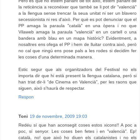
Però és que no estem parlant de tot això, estem parlant de
la reticència a reconéixer que també se li pot dir "valencià"
a la llengua sense trencar la seua unitat ni ser un blavero
secessionista ni res d'això. Per què es pot denunciar que el
PP amaga la paraula "català" en una òpera i no que
Vilaweb amaga la paraula "valencià" en un cartell o una
bandera amb blau en un mapa històric? Evidentment, a
nosaltres ens ofega el PP i hem de lluitar contra això, però
no cal que ningú ens pose pals a les rodes si decidim fer
les coses d'una determinada manera.
Estic segur que als organitzadors del Festival no els
importa dir que hi està present la llengua catalana, però si
han triat dir-li "de Cinema en Valencià", per les raons que
siguen, això s'haurà de respectar.
Respon
Toni
19 de novembre, 2009 19:03
Redéu sí que han aconsegit coses estos xicons!! A poc a
poc, sí senyor. Les coses ben fetes i en "valencià". Ep!
català, no! que això ho diuen els catalanistes i no els