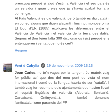
preocupa perquè si algú s'estima València i el seu país és
un servidor i quan creies que ja s'havia acabat torna a
començar.
Al País Valencià es diu valencià, però també es diu català i
en conec alguns que diuen alacantí i fins i tot monovero i ja
El Bou d'Elx (1885) explicava les diferències entre el
València de València i el valencià de la terra des dàtils.
Segons el Bou feien falta 300 diccionarios (sic) perquè ens
entengueren i veritat que no és cert?
Respon
Vent d Cabylia
19 de novembre, 2009 16:16
Joan-Carles
, no te'n vages per la tangent. Jo mateix vaig
fer públic ací que des del meu punt de vista el nom
internacional i comú de la llengua hauria de ser "català". I
també vaig fer recompte dels ajuntaments que havien llevat
el requisit lingüístic de valencià (Alboraia, Benicarló,
Carcaixent, Ontinyent...). I també denuncie
l'anticatalanisme paranoic del PP.