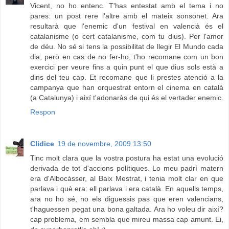
Vicent, no ho entenc. T'has entestat amb el tema i no
pares: un post rere l'altre amb el mateix sonsonet. Ara
resultarà que l'enemic d'un festival en valencià és el
catalanisme (o cert catalanisme, com tu dius). Per l'amor
de déu. No sé si tens la possibilitat de llegir El Mundo cada
dia, però en cas de no fer-ho, t'ho recomane com un bon
exercici per veure fins a quin punt el que dius sols està a
dins del teu cap. Et recomane que li prestes atenció a la
campanya que han orquestrat entorn el cinema en català
(a Catalunya) i així t'adonaràs de qui és el vertader enemic.
Respon
Clidice
19 de novembre, 2009 13:50
Tinc molt clara que la vostra postura ha estat una evolució
derivada de tot d'accions polítiques. Lo meu padrí matern
era d'Albocàsser, al Baix Mestrat, i tenia molt clar en que
parlava i què era: ell parlava i era català. En aquells temps,
ara no ho sé, no els diguessis pas que eren valencians,
t'haguessen pegat una bona galtada. Ara ho voleu dir així?
cap problema, em sembla que mireu massa cap amunt. Ei,