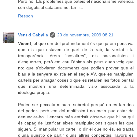
Però no. Els problemes que pateix el nacionalisme valencià
són deguts al catalanisme. En fi...
Respon
Vent d Cabylia
20 de novembre, 2009 08:21
Vicent
, el que em dol profundament és que jo em pensava
que els que estaven de part de la raó, la veritat i la
transparència érem "nosaltres", els nacionalistes i
d'esquerres, però em cau l'ànima als peus quan veig que
no: que s'obviaren documents que podien provar que el
blau a la senyera existia en el segle XV, que es manipulen
cartells per amagar coses o que es retallen les fotos per tal
que mostren una determinada visió associada a la
ideologia pròpia.
Poden ser peccata minuta -sobretot perquè no es fan des
del poder- però em dol moltíssim i no me'n puc estar de
denunciar-ho. I encara més entristit observe que hi ha qui
és capaç de justificar eixes manipulacions siguen les que
siguen. Si manipular un cartell o dir el que no és, es tracta
d'una qüestió de partir d'uns altres conceptes, llavors es