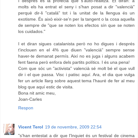
I després és la profecia que s'auto-realitza. Et diran: a
molts els ha entrat el seny i s'han posat a dir "valencià"
perquè dir-li "català" tot i la unitat de la llengua és un
exotisme. És això eixir-se'n per la tangent o la cosa aquella
de sempre de "que se noten los efectos sín que se noten
los cuidados."
I et diran sigues catalanista però no ho digues i després
t'inclouen en el 4% que diuen "valencià" sempre sense
haver-te demanat permís. Així no es juga i alguns acabem
fent faena però enfora dels partits polítics. I és una pena!
Com que sóc un "activista" valencià sé molt bé el que vull
dir i el que passa. Visc i patisc aquí. Ara, el dia que vulga
fer un article llarg sobre aquest tema l'hauré de fer al meu
blog que aquí estic de visita.
Bona nit amic meu,
Joan-Carles
Respon
Vicent Terol
19 de novembre, 2009 22:54
"s'han entestat a dir que l'Inquiet és un festival de cinema