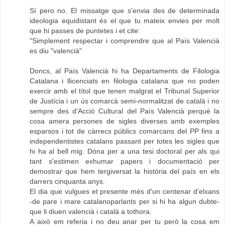
Sí pero no. El missatge que s'envia des de determinada
ideologia equidistant és el que tu mateix envies per molt
que hi passes de puntetes i et cite:
"Simplement respectar i comprendre que al País Valencià
es diu "valencià"
Doncs, al País Valencià hi ha Departaments de Filologia
Catalana i llicenciats en filologia catalana que no poden
exercir amb el títol que tenen malgrat el Tribunal Superior
de Justícia i un ús comarcà semi-normalitzat de català i no
sempre des d'Acció Cultural del País Valencià perquè la
cosa amera persones de sigles diverses amb exemples
esparsos i tot de càrrecs públics comarcans del PP fins a
independentistes catalans passant per totes les sigles que
hi ha al bell mig. Dóna per a una tesi doctoral per als qui
tant s'estimen exhumar papers i documentació per
demostrar que hem tergiversat la història del país en els
darrers cinquanta anys.
El dia que vulgues et presente més d'un centenar d'elxans
-de pare i mare catalanoparlants per si hi ha algun dubte-
que li diuen valencià i català a tothora.
A això em referia i no deu anar per tu però la cosa em