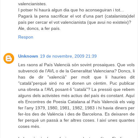
valencianistes.
I potser hi haurà algun dia que ho aconseguiran i tot...
Pagarà la pena sacrificar el vot d'una part (catalanista)del
país per cercar el vot valencianista (que avui no existeix)?
Ale, doncs, a fer país.
Respon
Unknown
19 de novembre, 2009 21:39
Les raons al País Valencià són sovint prosaiques. Que vols
subvenció de l'AVL o de la Generalitat Valenciana? Doncs, li
has de dir "valencià" per molt que li hauries dit
"català"perquè sinó no et donen un cèntim. Puc publicar
una obreta a l'AVL posant-li "català"? La pressió que rebem
alguns dels activistes més actius del país és constant. Aquí
els Encontres de Poesia Catalana al País Valencià els vaig
fer l'any 1979, 1980, 1981, 1982, 1983 i hi havia diners per
fer-los des de València i des de Barcelona. Es deixaren de
fer perquè un passà a fer altres coses. I així unes quantes
coses més.