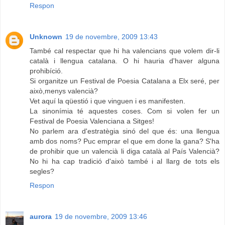
Respon
Unknown
19 de novembre, 2009 13:43
També cal respectar que hi ha valencians que volem dir-li
català i llengua catalana. O hi hauria d'haver alguna
prohibíció.
Si organitze un Festival de Poesia Catalana a Elx seré, per
això,menys valencià?
Vet aquí la qüestió i que vinguen i es manifesten.
La sinonímia té aquestes coses. Com si volen fer un
Festival de Poesia Valenciana a Sitges!
No parlem ara d'estratègia sinó del que és: una llengua
amb dos noms? Puc emprar el que em done la gana? S'ha
de prohibir que un valencià li diga català al País Valencià?
No hi ha cap tradició d'això també i al llarg de tots els
segles?
Respon
aurora
19 de novembre, 2009 13:46