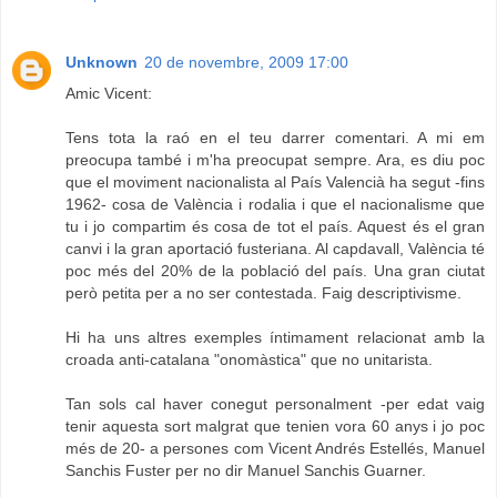
Unknown
20 de novembre, 2009 17:00
Amic Vicent:
Tens tota la raó en el teu darrer comentari. A mi em
preocupa també i m'ha preocupat sempre. Ara, es diu poc
que el moviment nacionalista al País Valencià ha segut -fins
1962- cosa de València i rodalia i que el nacionalisme que
tu i jo compartim és cosa de tot el país. Aquest és el gran
canvi i la gran aportació fusteriana. Al capdavall, València té
poc més del 20% de la població del país. Una gran ciutat
però petita per a no ser contestada. Faig descriptivisme.
Hi ha uns altres exemples íntimament relacionat amb la
croada anti-catalana "onomàstica" que no unitarista.
Tan sols cal haver conegut personalment -per edat vaig
tenir aquesta sort malgrat que tenien vora 60 anys i jo poc
més de 20- a persones com Vicent Andrés Estellés, Manuel
Sanchis Fuster per no dir Manuel Sanchis Guarner.