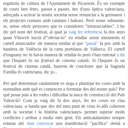
regidoria de cultura de l'Ajuntament de Picassent. És un exemple
de coses ben fetes, passet a passet, des d'una òptica valenciana,
adreçada a activar la nostra societat sense renunciar a la germanor i
els projectes comuns amb catalans i balears. Però sense subsumir-
se, sense oferir penyores que es consideren "irrenunciables". I ho
dic pel nom del festival, al qual ja
vaig fer referència
fa dos anys
quan
Vilaweb
tractà d'"obviar-lo" en retallar sense miraments el
cartell anunciador -de manera similar al que
"passà"
fa poc amb la
bandera de València de la carta portolana de Vallseca. El cartell
d'enguany no hi havia manera de retallar-lo però s'han entestat
a dir
que l'Inquiet és un
festival de cinema català
. Si l'Inquiet és un
festival de cinema català, haurem de concloure que la Sagrada
Família és valenciana, dic jo...
Per què determinat catalanisme es nega a plantejar les coses amb la
normalitat amb què es comencen a formular des del nostre país? Per
què posar pals a les rodes i dificultar la tasca de construcció del País
Valencià? Com ja vaig dir fa dos anys, fer les coses en clau
valenciana -a banda que des del meu punt de vista és allò coherent
amb la societat i la història valencianes- permet superar molts
conflictes i arribar a molta més gent. Els anticatalanistes sempre
estaran ahí -
han convocat
una manifestació "pacífica" demà a