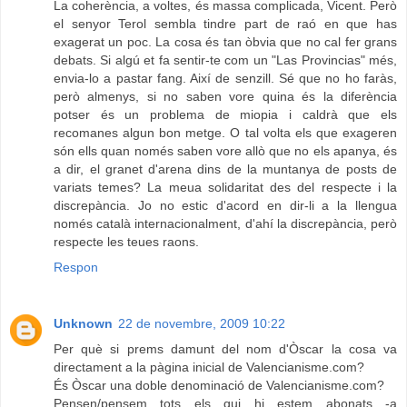
La coherència, a voltes, és massa complicada, Vicent. Però
el senyor Terol sembla tindre part de raó en que has
exagerat un poc. La cosa és tan òbvia que no cal fer grans
debats. Si algú et fa sentir-te com un "Las Provincias" més,
envia-lo a pastar fang. Així de senzill. Sé que no ho faràs,
però almenys, si no saben vore quina és la diferència
potser és un problema de miopia i caldrà que els
recomanes algun bon metge. O tal volta els que exageren
són ells quan només saben vore allò que no els apanya, és
a dir, el granet d'arena dins de la muntanya de posts de
variats temes? La meua solidaritat des del respecte i la
discrepància. Jo no estic d'acord en dir-li a la llengua
només català internacionalment, d'ahí la discrepància, però
respecte les teues raons.
Respon
Unknown
22 de novembre, 2009 10:22
Per què si prems damunt del nom d'Òscar la cosa va
directament a la pàgina inicial de Valencianisme.com?
És Òscar una doble denominació de Valencianisme.com?
Pensen/pensem tots els qui hi estem abonats -a