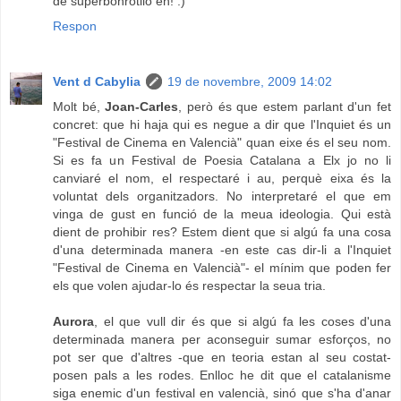
de superbonrotllo eh! :)
Respon
Vent d Cabylia
19 de novembre, 2009 14:02
Molt bé,
Joan-Carles
, però és que estem parlant d'un fet
concret: que hi haja qui es negue a dir que l'Inquiet és un
"Festival de Cinema en Valencià" quan eixe és el seu nom.
Si es fa un Festival de Poesia Catalana a Elx jo no li
canviaré el nom, el respectaré i au, perquè eixa és la
voluntat dels organitzadors. No interpretaré el que em
vinga de gust en funció de la meua ideologia. Qui està
dient de prohibir res? Estem dient que si algú fa una cosa
d'una determinada manera -en este cas dir-li a l'Inquiet
"Festival de Cinema en Valencià"- el mínim que poden fer
els que volen ajudar-lo és respectar la seua tria.
Aurora
, el que vull dir és que si algú fa les coses d'una
determinada manera per aconseguir sumar esforços, no
pot ser que d'altres -que en teoria estan al seu costat-
posen pals a les rodes. Enlloc he dit que el catalanisme
siga enemic d'un festival en valencià, sinó que s'ha d'anar