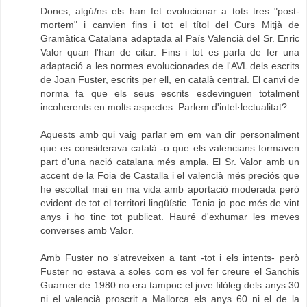
Doncs, algú/ns els han fet evolucionar a tots tres "post-
mortem" i canvien fins i tot el títol del Curs Mitjà de
Gramàtica Catalana adaptada al País Valencià del Sr. Enric
Valor quan l'han de citar. Fins i tot es parla de fer una
adaptació a les normes evolucionades de l'AVL dels escrits
de Joan Fuster, escrits per ell, en català central. El canvi de
norma fa que els seus escrits esdevinguen totalment
incoherents en molts aspectes. Parlem d'intel·lectualitat?
Aquests amb qui vaig parlar em em van dir personalment
que es considerava català -o que els valencians formaven
part d'una nació catalana més ampla. El Sr. Valor amb un
accent de la Foia de Castalla i el valencià més preciós que
he escoltat mai en ma vida amb aportació moderada però
evident de tot el territori lingüístic. Tenia jo poc més de vint
anys i ho tinc tot publicat. Hauré d'exhumar les meves
converses amb Valor.
Amb Fuster no s'atreveixen a tant -tot i els intents- però
Fuster no estava a soles com es vol fer creure el Sanchis
Guarner de 1980 no era tampoc el jove filòleg dels anys 30
ni el valencià proscrit a Mallorca els anys 60 ni el de la