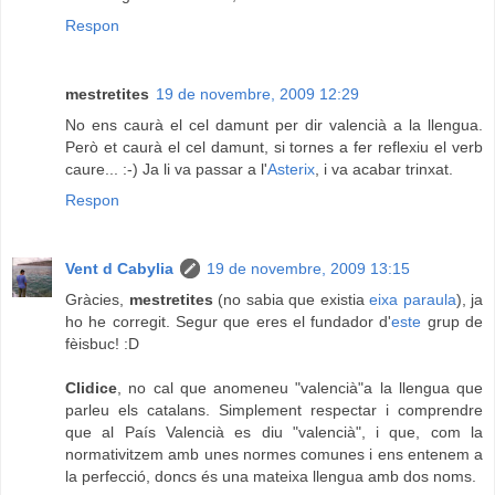
Respon
mestretites
19 de novembre, 2009 12:29
No ens caurà el cel damunt per dir valencià a la llengua.
Però et caurà el cel damunt, si tornes a fer reflexiu el verb
caure... :-) Ja li va passar a l'
Asterix
, i va acabar trinxat.
Respon
Vent d Cabylia
19 de novembre, 2009 13:15
Gràcies,
mestretites
(no sabia que existia
eixa paraula
), ja
ho he corregit. Segur que eres el fundador d'
este
grup de
fèisbuc! :D
Clidice
, no cal que anomeneu "valencià"a la llengua que
parleu els catalans. Simplement respectar i comprendre
que al País Valencià es diu "valencià", i que, com la
normativitzem amb unes normes comunes i ens entenem a
la perfecció, doncs és una mateixa llengua amb dos noms.