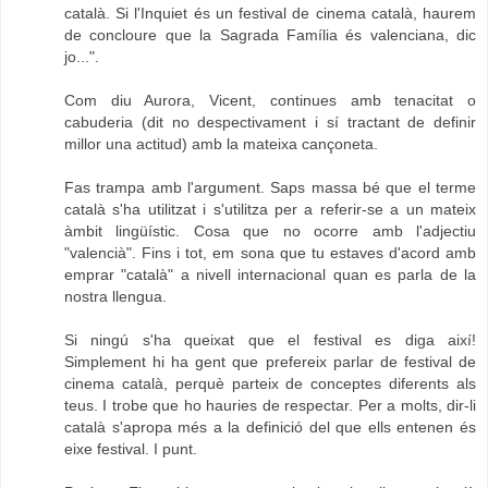
català. Si l'Inquiet és un festival de cinema català, haurem
de concloure que la Sagrada Família és valenciana, dic
jo...".
Com diu Aurora, Vicent, continues amb tenacitat o
cabuderia (dit no despectivament i sí tractant de definir
millor una actitud) amb la mateixa cançoneta.
Fas trampa amb l'argument. Saps massa bé que el terme
català s'ha utilitzat i s'utilitza per a referir-se a un mateix
àmbit lingüístic. Cosa que no ocorre amb l'adjectiu
"valencià". Fins i tot, em sona que tu estaves d'acord amb
emprar "català" a nivell internacional quan es parla de la
nostra llengua.
Si ningú s'ha queixat que el festival es diga així!
Simplement hi ha gent que prefereix parlar de festival de
cinema català, perquè parteix de conceptes diferents als
teus. I trobe que ho hauries de respectar. Per a molts, dir-li
català s'apropa més a la definició del que ells entenen és
eixe festival. I punt.