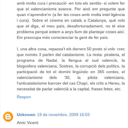
amb molta cura i precaució -en tots els sentits- si volem fer
que el valencianisme avance. Per això em pregunte que
quan n'aprendre'm (a fer les coses amb molta intel·ligència
i cura). Sobre el cinema en català a Catalunya, què vols
que et diga, el meu país, desafortunadament, no té eixe
problema perquè estem a anys llum de plantejar coses així.
Em preocupa més conscienciar la gent de fer país.
I, una altra cosa, repassa't els darrers 50 posts si vols: crec
que només 3 parlen del catalanisme. La resta: pirateria, el
programa de Nadal, la llengua al sud valencià, la
blogosfera valenciana, Sostres, la corrupció dels polítics, la
participació de tot el domini lingüístic en 365 contes, el
valencianisme dels '30, la pilota valenciana,
l'anticatalanisme barroer del cas Chapí, els crits a Hereu, la
necessitat de parlar valencià a la capital, frases fetes, etc.
Respon
Unknown
19 de novembre, 2009 16:03
Amic Vicent: