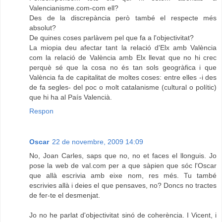
Valencianisme.com-com ell?
Des de la discrepància però també el respecte més
absolut?
De quines coses parlàvem pel que fa a l'objectivitat?
La miopia deu afectar tant la relació d'Elx amb València
com la relació de València amb Elx llevat que no hi crec
perquè sé que la cosa no és tan sols geogràfica i que
València fa de capitalitat de moltes coses: entre elles -i des
de fa segles- del poc o molt catalanisme (cultural o polític)
que hi ha al País Valencià.
Respon
Oscar
22 de novembre, 2009 14:09
No, Joan Carles, saps que no, no et faces el llonguis. Jo
pose la web de val.com per a que sàpien que sóc l'Oscar
que allà escrivia amb eixe nom, res més. Tu també
escrivies allà i deies el que pensaves, no? Doncs no tractes
de fer-te el desmenjat.
Jo no he parlat d'objectivitat sinó de coherència. I Vicent, i