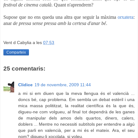
festival de cinema català
. Quant n'aprendrem?
Supose que no ens queda una altra que seguir la màxima
orxatera
:
anar
de pressa sense pressa amb la certesa d'anar bé
.
Vent d Cabylia
a les
07:53
Comparteix
25 comentaris:
Clidice
19 de novembre, 2009 11:44
a mi si em diuen que la meva llengua és el valencià ...
doncs bé, cap problema. Em sembla un debat estèril i una
mica massa polititzat, la realitat científica és la que és,
digueu-ne com volgueu, al final tot dependrà de les ganes
de manipular dels amos dels quartos, diners, calers,
doblers ... Mentre no necessiti subtítols per entendre a algú
que parli en valencià, per a mi és el mateix. Ara, el seu
nom? digueu-li xocolata, si voleu.