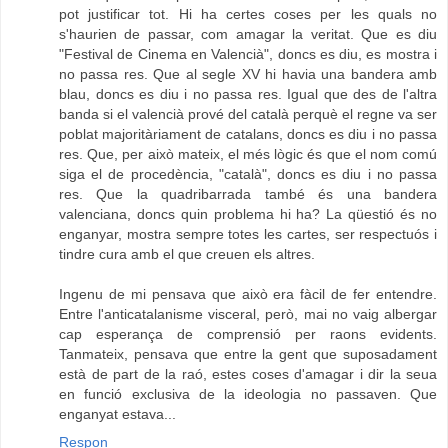
pot justificar tot. Hi ha certes coses per les quals no
s'haurien de passar, com amagar la veritat. Que es diu
"Festival de Cinema en Valencià", doncs es diu, es mostra i
no passa res. Que al segle XV hi havia una bandera amb
blau, doncs es diu i no passa res. Igual que des de l'altra
banda si el valencià prové del català perquè el regne va ser
poblat majoritàriament de catalans, doncs es diu i no passa
res. Que, per això mateix, el més lògic és que el nom comú
siga el de procedència, "català", doncs es diu i no passa
res. Que la quadribarrada també és una bandera
valenciana, doncs quin problema hi ha? La qüestió és no
enganyar, mostra sempre totes les cartes, ser respectuós i
tindre cura amb el que creuen els altres.
Ingenu de mi pensava que això era fàcil de fer entendre.
Entre l'anticatalanisme visceral, però, mai no vaig albergar
cap esperança de comprensió per raons evidents.
Tanmateix, pensava que entre la gent que suposadament
està de part de la raó, estes coses d'amagar i dir la seua
en funció exclusiva de la ideologia no passaven. Que
enganyat estava...
Respon