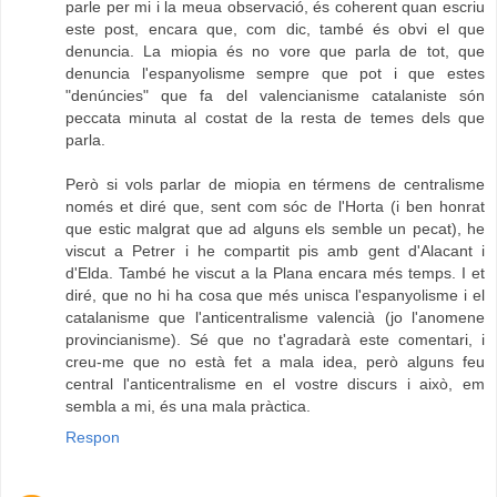
parle per mi i la meua observació, és coherent quan escriu
este post, encara que, com dic, també és obvi el que
denuncia. La miopia és no vore que parla de tot, que
denuncia l'espanyolisme sempre que pot i que estes
"denúncies" que fa del valencianisme catalaniste són
peccata minuta al costat de la resta de temes dels que
parla.
Però si vols parlar de miopia en térmens de centralisme
només et diré que, sent com sóc de l'Horta (i ben honrat
que estic malgrat que ad alguns els semble un pecat), he
viscut a Petrer i he compartit pis amb gent d'Alacant i
d'Elda. També he viscut a la Plana encara més temps. I et
diré, que no hi ha cosa que més unisca l'espanyolisme i el
catalanisme que l'anticentralisme valencià (jo l'anomene
provincianisme). Sé que no t'agradarà este comentari, i
creu-me que no està fet a mala idea, però alguns feu
central l'anticentralisme en el vostre discurs i això, em
sembla a mi, és una mala pràctica.
Respon