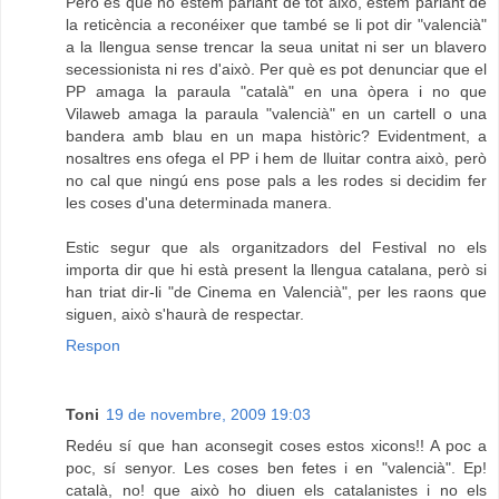
Però és que no estem parlant de tot això, estem parlant de
la reticència a reconéixer que també se li pot dir "valencià"
a la llengua sense trencar la seua unitat ni ser un blavero
secessionista ni res d'això. Per què es pot denunciar que el
PP amaga la paraula "català" en una òpera i no que
Vilaweb amaga la paraula "valencià" en un cartell o una
bandera amb blau en un mapa històric? Evidentment, a
nosaltres ens ofega el PP i hem de lluitar contra això, però
no cal que ningú ens pose pals a les rodes si decidim fer
les coses d'una determinada manera.
Estic segur que als organitzadors del Festival no els
importa dir que hi està present la llengua catalana, però si
han triat dir-li "de Cinema en Valencià", per les raons que
siguen, això s'haurà de respectar.
Respon
Toni
19 de novembre, 2009 19:03
Redéu sí que han aconsegit coses estos xicons!! A poc a
poc, sí senyor. Les coses ben fetes i en "valencià". Ep!
català, no! que això ho diuen els catalanistes i no els