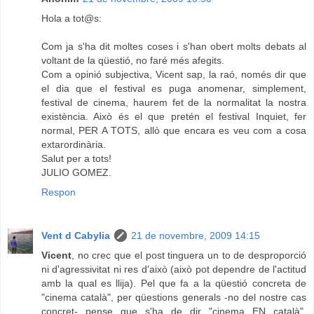
Hola a tot@s:
Com ja s'ha dit moltes coses i s'han obert molts debats al
voltant de la qüestió, no faré més afegits.
Com a opinió subjectiva, Vicent sap, la raó, només dir que
el dia que el festival es puga anomenar, simplement,
festival de cinema, haurem fet de la normalitat la nostra
existència. Això és el que pretén el festival Inquiet, fer
normal, PER A TOTS, allò que encara es veu com a cosa
extarordinària.
Salut per a tots!
JULIO GOMEZ.
Respon
Vent d Cabylia
21 de novembre, 2009 14:15
Vicent
, no crec que el post tinguera un to de desproporció
ni d'agressivitat ni res d'això (això pot dependre de l'actitud
amb la qual es llija). Pel que fa a la qüestió concreta de
"cinema català", per qüestions generals -no del nostre cas
concret- pense que s'ha de dir "cinema EN català",