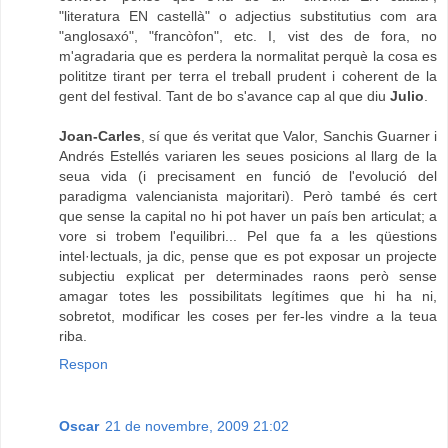
"literatura EN castellà" o adjectius substitutius com ara
"anglosaxó", "francòfon", etc. I, vist des de fora, no
m'agradaria que es perdera la normalitat perquè la cosa es
polititze tirant per terra el treball prudent i coherent de la
gent del festival. Tant de bo s'avance cap al que diu
Julio
.
Joan-Carles
, sí que és veritat que Valor, Sanchis Guarner i
Andrés Estellés variaren les seues posicions al llarg de la
seua vida (i precisament en funció de l'evolució del
paradigma valencianista majoritari). Però també és cert
que sense la capital no hi pot haver un país ben articulat; a
vore si trobem l'equilibri... Pel que fa a les qüestions
intel·lectuals, ja dic, pense que es pot exposar un projecte
subjectiu explicat per determinades raons però sense
amagar totes les possibilitats legítimes que hi ha ni,
sobretot, modificar les coses per fer-les vindre a la teua
riba.
Respon
Oscar
21 de novembre, 2009 21:02