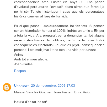
correspondència amb Fuster els anys 50. Ens parlen
d'evolució però aturen l'evolució d'uns altres que foren i ja
no hi són.Tu ets historiador i saps que els personatges
històrics canvien al llarg de llur vida.
És el que passa i -malauradament- ho fan tots. Si penses
ser un historiador honest al 100% tindràs un amic a Elx per
a tota la vida. Ara prepara't per a denunciar també alguns
neo-constructivistes. No oblides, però,que la cosa tindrà
conseqüències electorals i -el que és pitjor- conseqüencies
personal i ets molt jove i tens tota una vida per davant...
Ànims!
Amb tot el meu afecte,
Joan-Carles.
Respon
Unknown
20 de novembre, 2009 17:03
Manuel Sanchis Guarner, Joan Fuster i Enric Valor.
Hauria d'editar-ho tot!