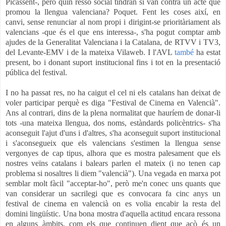
Picassent-, però quin ressò social tindran si van contra un acte que
promou la llengua valenciana? Poquet. Fent les coses així, en
canvi, sense renunciar al nom propi i dirigint-se prioritàriament als
valencians -que és el que ens interessa-, s'ha pogut comptar amb
ajudes de la Generalitat Valenciana i la Catalana, de RTVV i TV3,
del Levante-EMV i de la mateixa Vilaweb. I l'AVL
també
ha estat
present, bo i donant suport institucional fins i tot en la presentació
pública del festival.
I no ha passat res, no ha caigut el cel ni els catalans han deixat de
voler participar perquè es diga "Festival de Cinema en Valencià".
Ans al contrari, dins de la plena normalitat que hauríem de donar-li
tots -una mateixa llengua, dos noms, estàndards policèntrics- s'ha
aconseguit l'ajut d'uns i d'altres, s'ha aconseguit suport institucional
i s'aconsegueix que els valencians s'estimen la llengua sense
vergonyes de cap tipus, alhora que es mostra palesament que els
nostres veïns catalans i balears parlen el mateix (i no tenen cap
problema si nosaltres li diem "valencià"). Una vegada en marxa pot
semblar molt fàcil "acceptar-ho", però me'n conec uns quants que
van considerar un sacrilegi que es convocara fa cinc anys un
festival de cinema en valencià on es volia encabir la resta del
domini lingüístic. Una bona mostra d'aquella actitud encara ressona
en alguns àmbits, com els que continuen dient que açò és un