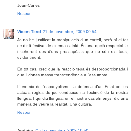
Joan-Carles
Respon
Vicent Terol
21 de novembre, 2009 00:54
Jo no he justificat la manipulació d'un cartell, però sí el fet
de dir-li festival de cinema català. És una opció respectable
i coherent des d'uns pressupòsits que no són els teus,
evidentment.
En tot cas, crec que la reacció teua és desproporcionada i
que li dones massa transcendència a l'assumpte.
L'enemic és l'espanyolisme: la defensa d'un Estat on les
actuals regles de joc condueixen a l'extinció de la nostra
llengua. I qui diu llengua, en el nostre cas almenys, diu una
manera de veure la realitat. Una cultura.
Respon
Anònim
21 de novembre, 2009 10:50