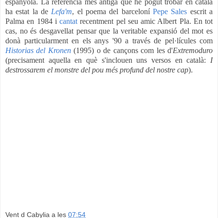
espanyola. La referència més antiga que he pogut trobar en català
ha estat la de
Lefa'm
, el poema del barceloní
Pepe Sales
escrit a
Palma en 1984 i
cantat
recentment pel seu amic Albert Pla. En tot
cas, no és desgavellat pensar que la veritable expansió del mot es
donà particularment en els anys '90 a través de pel·lícules com
Historias del Kronen
(1995) o de cançons com les d'
Extremoduro
(precisament aquella en què s'inclouen uns versos en català
:
I
destrossarem el monstre del pou més profund del nostre cap
)
.
Vent d Cabylia
a les
07:54