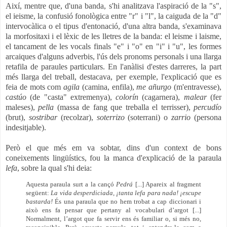
Així, mentre que, d'una banda, s'hi analitzava l'aspiració de la "s",
el ieisme, la confusió fonològica entre "r" i "l", la caiguda de la "d"
intervocàlica o el tipus d'entonació, d'una altra banda, s'examinava
la morfositaxi i el lèxic de les lletres de la banda: el leisme i laisme,
el tancament de les vocals finals "e" i "o" en "i" i "u", les formes
arcaiques d'alguns adverbis, l'ús dels pronoms personals i una llarga
retafila de paraules particulars. En l'anàlisi d'estes darreres, la part
més llarga del treball, destacava, per exemple, l'explicació que es
feia de mots com
agila
(camina, enfila),
me añurgo
(m'entravesse),
castúo
(de "casta" extremenya),
colorín
(cagarnera),
malear
(fer
maleses),
pella
(massa de fang que treballa el terrisser),
percudío
(brut),
sostribar
(recolzar),
soterrizo
(soterrani) o
zarrio
(persona
indesitjable).
Però el que més em va sobtar, dins d'un context de bons
coneixements lingüístics, fou la manca d'explicació de la paraula
lefa
, sobre la qual s'hi deia:
Aquesta paraula surt a la cançó
Pedrá
[...] Apareix al fragment
següent:
La vida desperdiciada, ¡tanta lefa para nada! ¡escupe
bastarda!
És una paraula que no hem trobat a cap diccionari i
això ens fa pensar que pertany al vocabulari d’argot [...]
Normalment, l’argot que fa servir ens és familiar o, si més no,