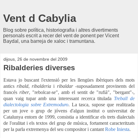
Vent d Cabylia
Blog sobre política, historiografia i altres divertiments
personals escrit a recer del vent de ponent per Vicent
Baydal, una barreja de xaloc i tramuntana.
dijous, 26 de novembre del 2009
Ribalderies diverses
Estava jo buscant l'extensió
per les llengües ibèriques
dels mots
antics
ribald
,
ribalderia
i
ribaldar
-suposadament provinents del
francés
riber
, "rebolcar-se", amb el sentit de "rufià", "bergant"-,
quan vaig tupar amb una interessant recerca titulada
Treball de
dialectologia sobre Extremoduro
. La tasca, supose que realitzada
per un jove o grup de jóvens d'algun institut o universitat de
Catalunya entorn de 1999, consistia a identificar els trets dialectals
de l'oralitat i els textos del grup de música, fortament caracteritzats
per la parla extremenya del seu compositor i cantant
Robe Iniesta
.