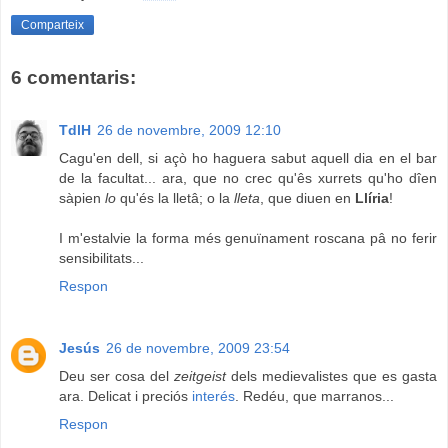
Comparteix
6 comentaris:
TdlH
26 de novembre, 2009 12:10
Cagu'en dell, si açò ho haguera sabut aquell dia en el bar
de la facultat... ara, que no crec qu'ês xurrets qu'ho dîen
sàpien
lo
qu'és la lletâ; o la
lleta
, que diuen en
Llíria
!
I m'estalvie la forma més genuïnament roscana pâ no ferir
sensibilitats...
Respon
Jesús
26 de novembre, 2009 23:54
Deu ser cosa del
zeitgeist
dels medievalistes que es gasta
ara. Delicat i preciós
interés
. Redéu, que marranos...
Respon