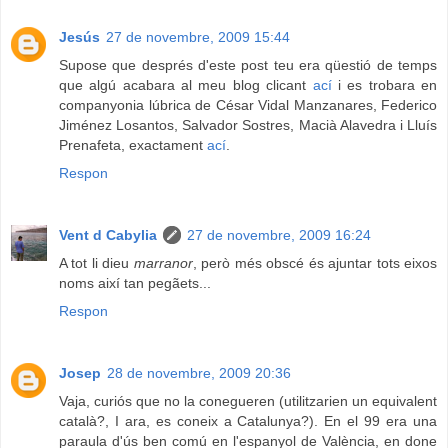
Jesús
27 de novembre, 2009 15:44
Supose que després d'este post teu era qüestió de temps
que algú acabara al meu blog clicant
ací
i es trobara en
companyonia lúbrica de César Vidal Manzanares, Federico
Jiménez Losantos, Salvador Sostres, Macià Alavedra i Lluís
Prenafeta, exactament
ací
.
Respon
Vent d Cabylia
27 de novembre, 2009 16:24
A tot li dieu
marranor
, però més obscé és ajuntar tots eixos
noms així tan pegãets...
Respon
Josep
28 de novembre, 2009 20:36
Vaja, curiós que no la conegueren (utilitzarien un equivalent
català?, I ara, es coneix a Catalunya?). En el 99 era una
paraula d'ús ben comú en l'espanyol de València, en done