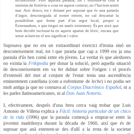
reconeixible. Però aquesta paraula, tot i entendre-la com a
sinònim de
història
o
cosa
en aquest context, no l’havíem sentit
mai. Així doncs, tot i donant per suposat que és una paraula
d’argot, desconeguda al nostre entorn, no cal descartar la
possibilitat que formi part d’un argot local, proper a
Extremadura, o que tingui un matís extremeny. És per això que
hem decidit incloure-la en aquest apartat de lèxic, encara que
sense aclarir-ne el seu significat i valor.
Suposava que no era un
extraordinari
exercici d'ironia sinó un
desconeixement real, tot i que juraria que cap a 1999 era ja una
paraula d'ús ben comú entre els jóvens. La veritat és que aleshores
no existia la
Frikipedia
per donar la solució, però aquella situació
de desconeixement em va fer dubtar sobre l'origen i el procés
d'extensió del mot al conjunt de l'estat: tenia una ascendència
eminentment castellana (com a eufemisme de
leche
) i no podia ser
molt antiga ja que no constava al
Corpus Diacrónico Español
, ni a
les parles llatinoamericanes, ni al
Don Juan Notorio
.
I, efectivament, després d'una breu cerca vaig trobar que Luis
Antonio de Villena explica a
Fácil: historia particular de un chico
de la vida
(1996) que la paraula començà a emprar-se entre la
joventut madrilenya durant la dècada de 1960, així que és de
suposar que anà estenent-se des d'allí a la resta de la societat