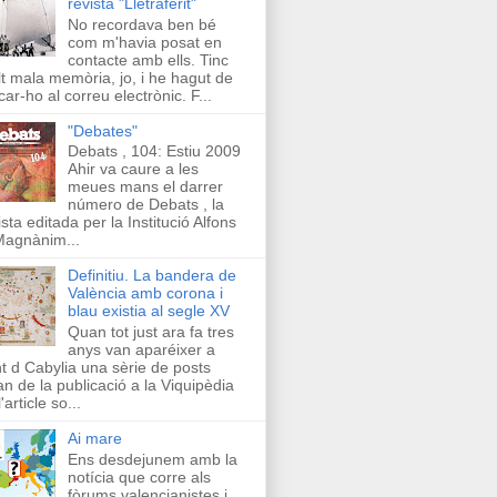
revista "Lletraferit"
No recordava ben bé
com m'havia posat en
contacte amb ells. Tinc
t mala memòria, jo, i he hagut de
car-ho al correu electrònic. F...
"Debates"
Debats , 104: Estiu 2009
Ahir va caure a les
meues mans el darrer
número de Debats , la
ista editada per la Institució Alfons
Magnànim...
Definitiu. La bandera de
València amb corona i
blau existia al segle XV
Quan tot just ara fa tres
anys van aparéixer a
t d Cabylia una sèrie de posts
an de la publicació a la Viquipèdia
'article so...
Ai mare
Ens desdejunem amb la
notícia que corre als
fòrums valencianistes i