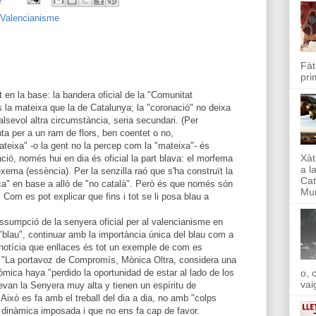
Valencianisme
Fàt
pri
 en la base: la bandera oficial de la "Comunitat
s la mateixa que la de Catalunya; la "coronació" no deixa
lsevol altra circumstància, seria secundari. (Per
nta per a un ram de flors, ben coentet o no,
ateixa" -o la gent no la percep com la "mateixa"- és
Xàt
ació, només hui en dia és oficial la part blava: el morfema
a l
exema (essència). Per la senzilla raó que s'ha construït la
Cat
ca" en base a allò de "no català". Però és que només són
Mun
Com es pot explicar que fins i tot se li posa blau a
assumpció de la senyera oficial per al valencianisme en
 "blau", continuar amb la importància única del blau com a
la notícia que enllaces és tot un exemple de com es
: "La portavoz de Compromís, Mònica Oltra, considera una
mica haya "perdido la oportunidad de estar al lado de los
o, 
vai
levan la Senyera muy alta y tienen un espíritu de
 Això es fa amb el treball del dia a dia, no amb "colps
a dinàmica imposada i que no ens fa cap de favor.