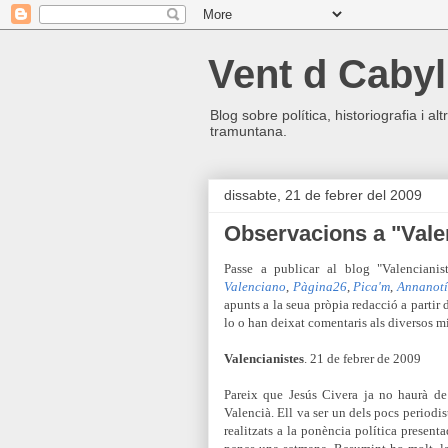
Vent d Cabyl
Blog sobre política, historiografia i a
tramuntana.
dissabte, 21 de febrer del 2009
Observacions a "Vale
Passe a publicar al blog "Valencianist
Valenciano
,
Pàgina26
,
Pica'm
,
Annanotí
apunts a la seua pròpia redacció a partir 
lo o han deixat comentaris als diversos mi
Valencianistes
. 21 de febrer de 2009
Pareix que Jesús Civera ja no haurà de
Valencià. Ell va ser un dels pocs periodi
realitzats a la ponència política present