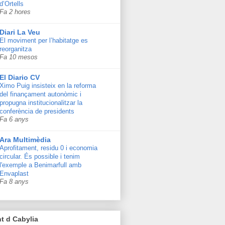
d’Ortells
Fa 2 hores
Diari La Veu
El moviment per l’habitatge es
reorganitza
Fa 10 mesos
El Diario CV
Ximo Puig insisteix en la reforma
del finançament autonòmic i
propugna institucionalitzar la
conferència de presidents
Fa 6 anys
Ara Multimèdia
Aprofitament, residu 0 i economia
circular. És possible i tenim
l'exemple a Benimarfull amb
Envaplast
Fa 8 anys
t d Cabylia