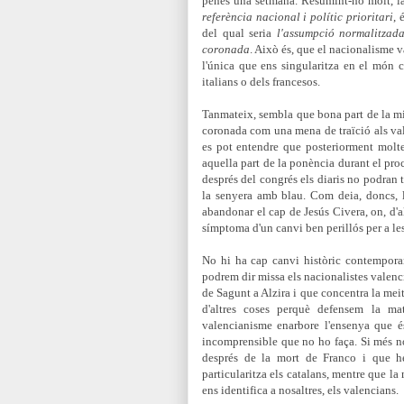
penes una setmana. Resumint-ho molt, la 
referència nacional i polític prioritari
, 
del qual seria
l'assumpció normalitzad
coronada
. Això és, que el nacionalisme 
l'única que ens singularitza en el món co
italians o dels francesos.
Tanmateix, sembla que bona part de la mi
coronada com una mena de traïció als va
es pot entendre que posteriorment molte
aquella part de la ponència durant el proc
després del congrés els diaris no podran t
la senyera amb blau. Com deia, doncs, 
abandonar el cap de Jesús Civera, on, d'a
símptoma d'un canvi ben perillós per a l
No hi ha cap canvi històric contemporan
podrem dir missa els nacionalistes valenc
de Sagunt a Alzira i que concentra la meit
d'altres coses perquè defensem la ma
valencianisme
enarbore l'ensenya que é
incomprensible que no ho faça. Si més n
després de la mort de Franco i que h
particularitza els catalans, mentre que l
ens identifica a nosaltres, els valencians.