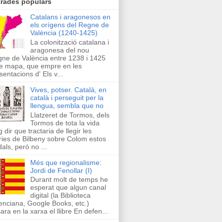
trades populars
Catalans i aragonesos en
els orígens del Regne de
València (1240-1425)
La colonització catalana i
aragonesa del nou
ne de València entre 1238 i 1425
e mapa, que empre en les
sentacions d' Els v...
Vives, potser. Català, en
català i perseguit per la
llengua, sembla que no
Llatzeret de Tormos, dels
Tormos de tota la vida
g dir que tractaria de llegir les
ries de Bilbeny sobre Colom estos
als, però no ...
Més que regionalisme:
Jordi de Fenollar (I)
Durant molt de temps he
esperat que algun canal
digital (la Biblioteca
enciana, Google Books, etc.)
ara en la xarxa el llibre En defen...