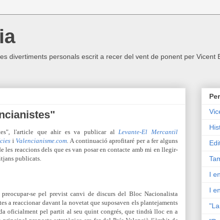
ia
ltres divertiments personals escrit a recer del vent de ponent per Vicent
Per
Vic
ncianistes"
His
es", l'article que ahir es va publicar al
Levante-El Mercantil
cies
i
Valencianisme.com
. A continuació aprofitaré per a fer alguns
Edi
de les reaccions dels que es van posar en contacte amb mi en llegir-
tjans publicats.
Tam
I e
I e
 preocupar-se pel previst canvi de discurs del Bloc Nacionalista
stes a reaccionar davant la novetat que suposaven els plantejaments
"La
ada oficialment pel partit al seu quint cong
rés, que tindrà lloc en a