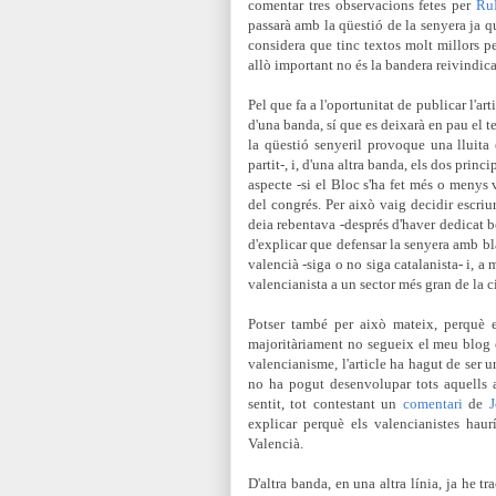
comentar tres observacions fetes per
Ru
passarà amb la qüestió de la senyera ja qu
considera que tinc textos molt millors p
allò important no és la bandera reivindicad
Pel que fa a l'oportunitat de publicar l'ar
d'una banda, sí que es deixarà en pau el 
la qüestió senyeril provoque una lluita
partit-, i, d'una altra banda, els dos prin
aspecte -si el Bloc s'ha fet més o menys 
del congrés. Per això vaig decidir escriur
deia rebentava -després d'haver dedicat 
d'explicar que defensar la senyera amb bl
valencià -siga o no siga catalanista- i, a
valencianista a un sector més gran de la c
Potser també per això mateix, perquè e
majoritàriament no segueix el meu blog o
valencianisme, l'article ha hagut de ser u
no ha pogut desenvolupar tots aquells
sentit, tot contestant un
comentari
de
J
explicar perquè els valencianistes hau
Valencià.
D'altra banda, en una altra línia, ja he t