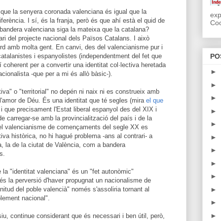
 que la senyera coronada valenciana és igual que la
exp
erència. I sí, és la franja, però és que ahí està el quid de
Coo
a bandera valenciana siga la mateixa que la catalana?
ri del projecte nacional dels Països Catalans. I això
cord amb molta gent. En canvi, des del valencianisme pur i
catalanistes i espanyolistes (independentment del fet que
PO
 coherent per a convertir una identitat col·lectiva heretada
►
cionalista -que per a mi és allò bàsic-).
►
tiva" o "territorial" no depén ni naix ni es construeix amb
►
 l'amor de Déu. És una identitat que té segles (mira
el que
i que precisament l'Estat liberal espanyol des del XIX i
►
e carregar-se amb la provincialització del país i de la
►
ue el valencianisme de començaments del segle XX es
tiva històrica, no hi hagué problema -ans al contrari- a
►
, la de la ciutat de València, com a bandera
►
s.
►
la "identitat valenciana" és un "fet autonòmic"
►
 és la perversió d'haver propugnat un nacionalisme de
itud del poble valencià" només s'assoliria tornant al
►
blement nacional".
►
►
siu, continue considerant que és necessari i ben útil, però,