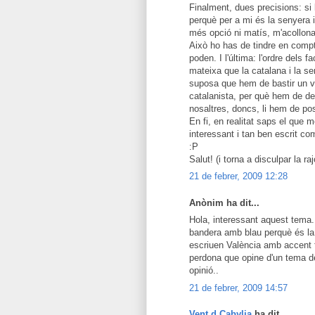
Finalment, dues precisions: s
perquè per a mi és la senyera 
més opció ni matís, m'acollona
Això ho has de tindre en compt
poden. I l'última: l'ordre dels 
mateixa que la catalana i la s
suposa que hem de bastir un va
catalanista, per què hem de d
nosaltres, doncs, li hem de posa
En fi, en realitat saps el que 
interessant i tan ben escrit co
:P
Salut! (i torna a disculpar la raj
21 de febrer, 2009 12:28
Anònim ha dit...
Hola, interessant aquest tema. A
bandera amb blau perquè és la 
escriuen València amb accent t
perdona que opine d'un tema de
opinió..
21 de febrer, 2009 14:57
Vent d Cabylia
ha dit...