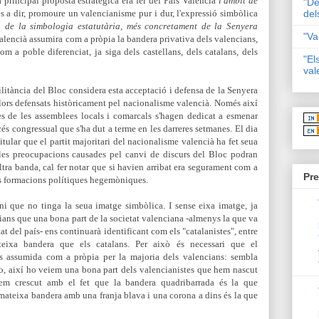
principal proposta estratègica era fer del País Valencià
l'àmbit de
"De
és a dir,
promoure un valencianisme pur i dur, l'expressió simbòlica
del
a de la simbologia estatutària, més concretament de la Senyera
"Va
valencià assumira com a pròpia la bandera privativa dels valencians,
m a poble diferenciat, ja siga dels castellans, dels catalans, dels
"El
val
litància del Bloc considera esta acceptació i defensa de la Senyera
lors defensats històricament pel nacionalisme valencià. Nom
és així
s de les assemblees locals i comarcals s'hagen dedicat a esmenar
és congressual que s'ha dut a terme en les darreres setmanes. El dia
itular que el partit majoritari del nacionalisme valencià ha fet seua
les preocupacions causades pel canvi de discurs del Bloc podran
ltra banda, cal fer notar que si havien arribat era segurament com a
Pre
es formacions polítiques hegemòniques.
i que no tinga la seua imatge simbòlica. I sense eixa imatge, ja
ians que una bona part de la societat valenciana -almenys la que va
at del país- ens continuarà identificant com els "catalanistes", entre
teixa bandera que els catalans. Per això és necessari que el
s assumida com a pròpia per la majoria dels valencians: sembla
o, així ho veiem una bona part dels valencianistes que hem nascut
em crescut amb el fet que la bandera quadribarrada és la que
a mateixa bandera amb una franja blava i una corona a dins és la que