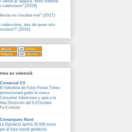
l Sénia al Segura. Breu història
s valencians" (2018)
lència no s'acaba mai" (2017)
s valencians, des de quan són
encians?" (2016)
msa en valencià
Comarcal CV
El futbolista de Foios Ferran Torres
promocionará gratis la marca
Comunitat Valenciana y opta a la
Alta Distinción del 9 d’Octubre
Fa 6 minuts
Comarques Nord
La Diputació aporta 30.000 euros
per al futur estudi geotècnic