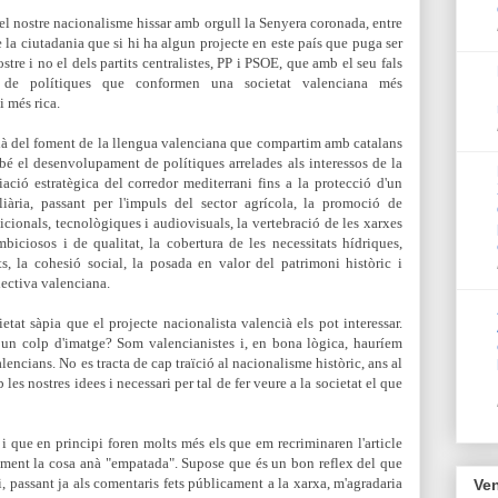
l nostre nacionalisme hissar amb orgull la Senyera coronada, entre
de la ciutadania que si hi ha algun projecte en este país que puga ser
stre i no el dels partits centralistes, PP i PSOE, que amb
el seu fals
ó de polítiques que conformen una societat valenciana més
 més rica.
là del foment de la llengua valenciana que compartim amb catalans
mbé el desenvolupament de polítiques arrelades als interessos de la
ació estratègica del corredor mediterrani fins a la protecció d'un
liària, passant per l'impuls del sector agrícola, la promoció de
adicionals, tecnològiques i audiovisuals, la vertebració de les xarxes
biciosos i de qualitat, la cobertura de les necessitats hídriques,
ts, la cohesió social, la posada en valor del patrimoni històric i
·lectiva valenciana.
tat sàpia que el projecte nacionalista valencià els pot interessar.
un colp d'imatge? Som valencianistes i, en bona lògica, hauríem
valencians. No es tracta de cap traïció al nacionalisme històric, ans al
es nostres idees i necessari per tal de fer veure a la societat el que
 i que en principi foren molts més els que em recriminaren l'article
alment la cosa anà "empatada". Supose que és un bon reflex del que
i, passa
nt ja als comentaris fets públicament a la xarxa, m'agradaria
Ven