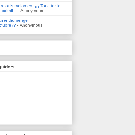
n tot is malament ¡¡¡ Tot a fer la
 caball...
- Anonymous
arrer diumenge
ctubre??
- Anonymous
guidors