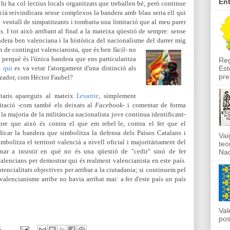
En
 hi ha col·lectius locals organitzats que treballen bé, però continue
cià reivindicara sense complexos la bandera amb blau seria ell qui
l ventall de simpatitzants i tombaria una limitació que al meu parer
s.
I tot això arribant al final a la mateixa qüestió de sempre: sense
dera ben valenciana i la històrica del nacionalisme del darrer mig
m de contingut valencianista, que és ben fàcil- no
 perquè és l'única bandera que ens particularitza
Reg
Est
s qui
es va vetar l'atorgament d'una distinció als
pre
itzador, com Hèctor Faubel?
ntaris apareguts al mateix
Levante
, simplement
icitació -com també els deixats al
Facebook
- i comentar de forma
la majoria de la militància nacionalista jove continua identificant-
pre que això és contra el que em rebel·le, contra el fet que el
dicar la bandera que simbolitza la defensa dels Països Catalans i
Vai
bolitza el territori valencià a nivell oficial i majoritàriament del
teo
ornar a insistir en què no és una qüestió de "cedir" sinó de fer
Nad
alencians per demostrar qui és realment valencianista en este país.
tencialitats objectives per arribar a la ciutadania; si continuem pel
alencianisme arribe no havia arribat mai: a fer d'este país un país
Val
pos
5