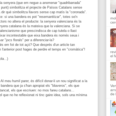
i la senyera (que em negue a anomenar "quadribarrada"
i punt) simbolitza el projecte de Països Catalans sense
 dir què simbolitza llavors sense cap matís la "coronada".
e: si una bandera es pot "resemantitzar", totes se'n
mol
factors no altera el producte: la senyera valenciana és la
cer
enyera catalana és la mateixa que la valenciana. Si se
lencianisme que prescindisca de cap tutela o llast
eixar incontestable que eixa bandera és només seua i
r "jocs florals" per a diferenciar-la?
més em fot de tot açò? Que després d'un article tan
m l'anterior post hages de perdre el temps en "cromàtica"!
rev
el 
ola...)
l meu humil parer, és difícil donar-li un nou significat a la
bandera que ja s'han apropiat els "blaveros", els que
Ven
arr
ancat, els que escriuen: no mos fareu catalans...
de l
l que no he reflexionat ni tinc gaire idea, sols una mínima