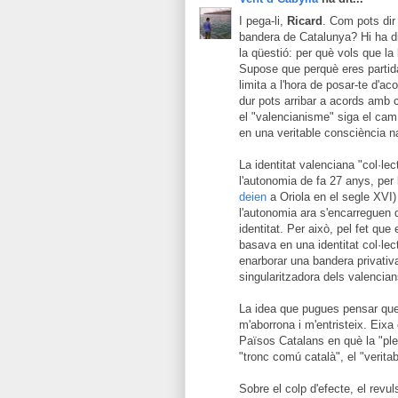
I pega-li,
Ricard
. Com pots dir
bandera de Catalunya? Hi ha dif
la qüestió: per què vols que l
Supose que perquè eres partida
limita a l'hora de posar-te d'a
dur pots arribar a acords amb 
el "valencianisme" siga el camí
en una veritable consciència na
La identitat valenciana "col·lec
l'autonomia de fa 27 anys, per
deien
a Oriola en el segle XVI) 
l'autonomia ara s'encarreguen d
identitat. Per això, pel fet q
basava en una identitat col·lec
enarborar una bandera privativa
singularitzadora dels valencian
La idea que pugues pensar que 
m'aborrona i m'entristeix. Eixa
Països Catalans en què la "plen
"tronc comú català", el "verita
Sobre el colp d'efecte, el revul