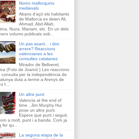
Noms mallorquins
medievals
Abans d'açò els habitants
de Mallorca es deien Ali,
Ahmad, Abd Allah,
ima, Nuza, Mariam, etc. En un dels
mers volums publicats sob...
Un pas avant... i dos
arrere? Reaccions
valencianes a les
consultes catalanes
Mirador de Bellveret,
iva (Foto de Joanot ) Les reaccions
a consulta per la independència de
alunya duta a terme a Arenys de
t f...
Un altre punt
Valencia at the end of
time , Jim Murphy Hui
pose un altre punt.
Espere que punt i seguit,
com a molt, punt i a banda. Com ja
g fer qu...
La segona etapa de la