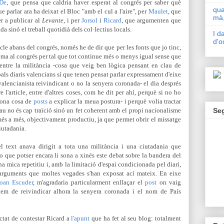
De
, que pensa que caldria haver esperat al congrés per saber què
qua
e parlar ara ha deixat el Bloc "amb el cul a l'aire",
per
Maulet
, que
mà,
er a publicar al
Levante
, i per
Jorsol
i
Ricard
, que argumenten que
a sinó el treball quotidià dels col·lectius locals.
I d
d'o
ticle abans del congrés, només he de dir que per les fonts que jo tinc,
tema al congrés per tal que tot continue més o menys igual sense que
 entre la militància -cosa que veig ben lògica pensant en clau de
cipals diaris valencians sí que tenen pensat parlar expressament d'eixe
valencianista reivindicant o no la senyera coronada- el dia després
e l'article, entre d'altres coses, com he dit per ahí, perquè
si no ho
bona cosa de
posts
a explicar la meua postura- i perquè volia tractar
Se
au no és cap traïció sinó un fet coherent amb el propi nacionalisme
 més a més, objectivament productiu, ja que permet obrir el missatge
iutadania.
l text anava dirigit a tota una militància i una ciutadania que
 que potser encara li sona a xinés este debat sobre la bandera del
na mica repetitiu i, amb la limitació d'espai condicionada pel diari,
 argumen
ts que moltes vegades s'han exposat ací mateix. En eixe
oan Escuder
, m'agradaria
particularment
enllaçar el
post
on vaig
ríem de reivindicar alhora la senyera coronada i el nom de País
ractat de contestar Ricard a
l'apunt
que ha fet al seu blog: totalment