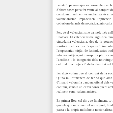
Per això, pensem que és conseqüent amb e
d'altres coses per a fer veure al conjunt 
considerat realment valencianista és el no
valencianisme impedeixen l'aplicaci
cohesionada, més democràtica, més culta i
Perquè el valencianisme va molt més enl
i balears. El valencianisme significa ta
ciutadania valenciana: des de la potenci
territori malmés per l'expansió immobi
l'empresariat mitjà i de les indústries tr
urbanes mitjançant transports públics am
l'acollida i la integració dels nouvingu
cultural o la projecció de la identitat col
Per això volem que el conjunt de la socie
Quina millor manera de fer-ho que amb 
d'hissar i valorar la bandera oficial dels 
contrari, sembla un canvi conseqüent amb l
realment som: valencianistes.
En primer lloc, cal dir que finalment, tot
que els que mostraren el seu suport, fin
passa a la pròpia militància nacionalista 