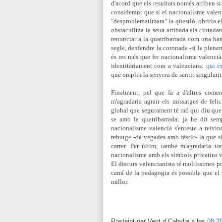
d'acord que els resultats només arriben si
considerant que si el nacionalisme valen
"desproblematitzara" la qüestió, obriria e
obstaculitza la seua arribada als ciutadan
renunciar a la quatribarrada com una ban
segle, denfend
re la coronada -si la plene
és res més que fer nacionalisme valencià
identitàriament com a valencians
:
qui é
que omplin la senyera de
sentit singular
Finalment, pel que fa a d'altres come
m'agradaria agraïr els missatges de fel
global que segurament té raó qui diu que 
se amb la quatribarrada; ja he dit sem
nacionalisme valencià s'enteste a reivin
rebutge -de vegades amb fàstic- la que sim
carrer. Per últim, també m'agradaria t
nacionalisme amb els símbols privatius v
El discurs valencianista té moltíssimes po
camí de la pedagogia és possible que el v
millor.
Postejat per
Vent d Cabylia
a les
08:2