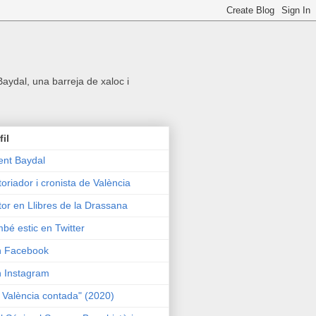
 Baydal, una barreja de xaloc i
fil
ent Baydal
toriador i cronista de València
tor en Llibres de la Drassana
bé estic en Twitter
n Facebook
n Instagram
 València contada" (2020)