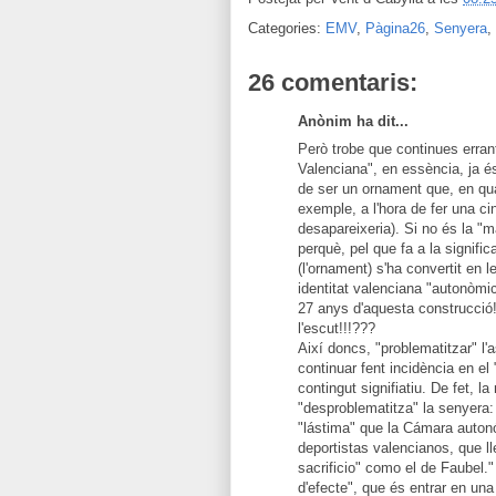
Categories:
EMV
,
Pàgina26
,
Senyera
,
26 comentaris:
Anònim ha dit...
Però trobe que continues errant
Valenciana", en essència, ja é
de ser un ornament que, en qua
exemple, a l'hora de fer una ci
desapareixeria). Si no és la "m
perquè, pel que fa a la signific
(l'ornament) s'ha convertit en l
identitat valenciana "autonòmi
27 anys d'aquesta construcció! 
l'escut!!!???
Així doncs, "problematitzar" l'
continuar fent incidència en el
contingut signifiatiu. De fet, 
"desproblematitza" la senyera
"lástima" que la Cámara autonó
deportistas valencianos, que l
sacrificio" como el de Faubel."
d'efecte", que és entrar en un