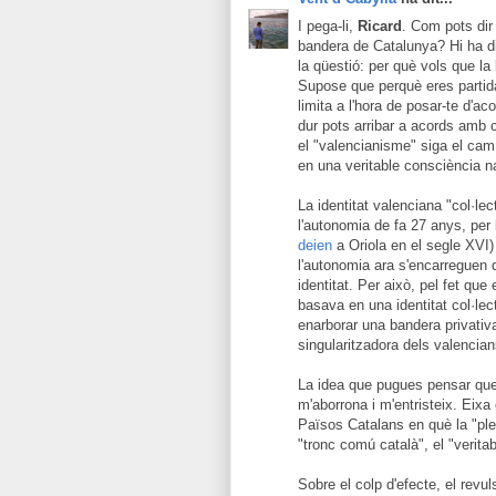
I pega-li,
Ricard
. Com pots dir
bandera de Catalunya? Hi ha dif
la qüestió: per què vols que l
Supose que perquè eres partida
limita a l'hora de posar-te d'a
dur pots arribar a acords amb 
el "valencianisme" siga el camí
en una veritable consciència na
La identitat valenciana "col·lec
l'autonomia de fa 27 anys, per
deien
a Oriola en el segle XVI) 
l'autonomia ara s'encarreguen d
identitat. Per això, pel fet q
basava en una identitat col·lec
enarborar una bandera privativa
singularitzadora dels valencian
La idea que pugues pensar que 
m'aborrona i m'entristeix. Eixa
Països Catalans en què la "plen
"tronc comú català", el "verita
Sobre el colp d'efecte, el revul