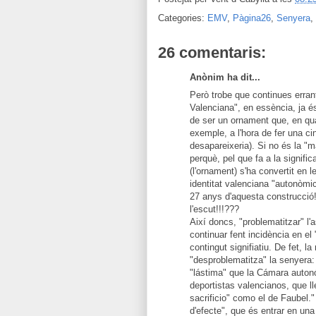
Categories:
EMV
,
Pàgina26
,
Senyera
,
26 comentaris:
Anònim ha dit...
Però trobe que continues errant
Valenciana", en essència, ja é
de ser un ornament que, en qua
exemple, a l'hora de fer una ci
desapareixeria). Si no és la "m
perquè, pel que fa a la signific
(l'ornament) s'ha convertit en l
identitat valenciana "autonòmi
27 anys d'aquesta construcció! 
l'escut!!!???
Així doncs, "problematitzar" l'
continuar fent incidència en el
contingut signifiatiu. De fet, 
"desproblematitza" la senyera
"lástima" que la Cámara autonó
deportistas valencianos, que l
sacrificio" como el de Faubel."
d'efecte", que és entrar en un