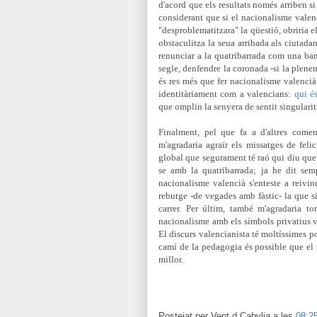
d'acord que els resultats només arriben si
considerant que si el nacionalisme valen
"desproblematitzara" la qüestió, obriria e
obstaculitza la seua arribada als ciutadan
renunciar a la quatribarrada com una ban
segle, denfend
re la coronada -si la plene
és res més que fer nacionalisme valencià
identitàriament com a valencians
:
qui é
que omplin la senyera de
sentit singular
Finalment, pel que fa a d'altres come
m'agradaria agraïr els missatges de fel
global que segurament té raó qui diu que 
se amb la quatribarrada; ja he dit sem
nacionalisme valencià s'enteste a reivin
rebutge -de vegades amb fàstic- la que sim
carrer. Per últim, també m'agradaria t
nacionalisme amb els símbols privatius v
El discurs valencianista té moltíssimes po
camí de la pedagogia és possible que el v
millor.
Postejat per
Vent d Cabylia
a les
08:2