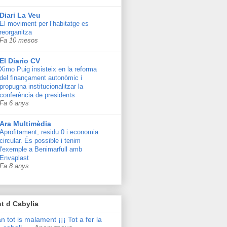
Diari La Veu
El moviment per l’habitatge es
reorganitza
Fa 10 mesos
El Diario CV
Ximo Puig insisteix en la reforma
del finançament autonòmic i
propugna institucionalitzar la
conferència de presidents
Fa 6 anys
Ara Multimèdia
Aprofitament, residu 0 i economia
circular. És possible i tenim
l'exemple a Benimarfull amb
Envaplast
Fa 8 anys
t d Cabylia
n tot is malament ¡¡¡ Tot a fer la