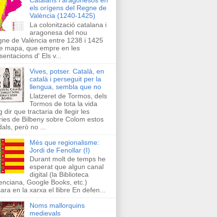
els orígens del Regne de
València (1240-1425)
La colonització catalana i
aragonesa del nou
ne de València entre 1238 i 1425
e mapa, que empre en les
sentacions d' Els v...
Vives, potser. Català, en
català i perseguit per la
llengua, sembla que no
Llatzeret de Tormos, dels
Tormos de tota la vida
g dir que tractaria de llegir les
ries de Bilbeny sobre Colom estos
als, però no ...
Més que regionalisme:
Jordi de Fenollar (I)
Durant molt de temps he
esperat que algun canal
digital (la Biblioteca
enciana, Google Books, etc.)
ara en la xarxa el llibre En defen...
Noms mallorquins
medievals