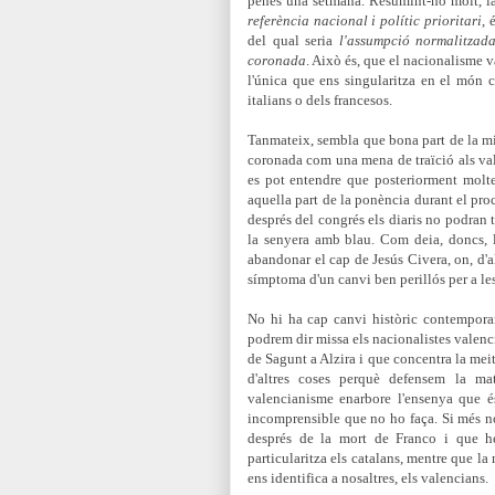
penes una setmana. Resumint-ho molt, la 
referència nacional i polític prioritari
, 
del qual seria
l'assumpció normalitzad
coronada
. Això és, que el nacionalisme 
l'única que ens singularitza en el món co
italians o dels francesos.
Tanmateix, sembla que bona part de la mi
coronada com una mena de traïció als va
es pot entendre que posteriorment molte
aquella part de la ponència durant el proc
després del congrés els diaris no podran t
la senyera amb blau. Com deia, doncs, 
abandonar el cap de Jesús Civera, on, d'a
símptoma d'un canvi ben perillós per a l
No hi ha cap canvi històric contemporan
podrem dir missa els nacionalistes valenc
de Sagunt a Alzira i que concentra la meit
d'altres coses perquè defensem la ma
valencianisme
enarbore l'ensenya que é
incomprensible que no ho faça. Si més n
després de la mort de Franco i que h
particularitza els catalans, mentre que l
ens identifica a nosaltres, els valencians.