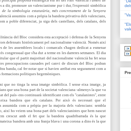
principal proposta estratègica era fer del País Valencià
l'àmbit de
"De
és a dir,
promoure un valencianisme pur i dur, l'expressió simbòlica
del
a de la simbologia estatutària, més concretament de la Senyera
"Va
valencià assumira com a pròpia la bandera privativa dels valencians,
m a poble diferenciat, ja siga dels castellans, dels catalans, dels
"El
val
litància del Bloc considera esta acceptació i defensa de la Senyera
lors defensats històricament pel nacionalisme valencià. Nom
és així
s de les assemblees locals i comarcals s'hagen dedicat a esmenar
és congressual que s'ha dut a terme en les darreres setmanes. El dia
itular que el partit majoritari del nacionalisme valencià ha fet seua
les preocupacions causades pel canvi de discurs del Bloc podran
ltra banda, cal fer notar que si havien arribat era segurament com a
Pre
es formacions polítiques hegemòniques.
i que no tinga la seua imatge simbòlica. I sense eixa imatge, ja
ians que una bona part de la societat valenciana -almenys la que va
at del país- ens continuarà identificant com els "catalanistes", entre
teixa bandera que els catalans. Per això és necessari que el
s assumida com a pròpia per la majoria dels valencians: sembla
o, així ho veiem una bona part dels valencianistes que hem nascut
em crescut amb el fet que la bandera quadribarrada és la que
a mateixa bandera amb una franja blava i una corona a dins és la que