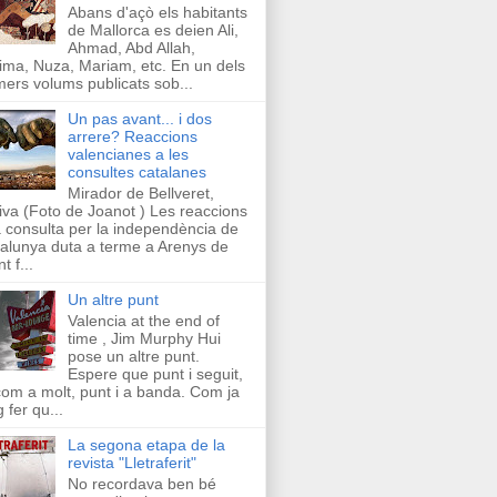
Abans d'açò els habitants
de Mallorca es deien Ali,
Ahmad, Abd Allah,
ima, Nuza, Mariam, etc. En un dels
mers volums publicats sob...
Un pas avant... i dos
arrere? Reaccions
valencianes a les
consultes catalanes
Mirador de Bellveret,
iva (Foto de Joanot ) Les reaccions
a consulta per la independència de
alunya duta a terme a Arenys de
t f...
Un altre punt
Valencia at the end of
time , Jim Murphy Hui
pose un altre punt.
Espere que punt i seguit,
com a molt, punt i a banda. Com ja
g fer qu...
La segona etapa de la
revista "Lletraferit"
No recordava ben bé