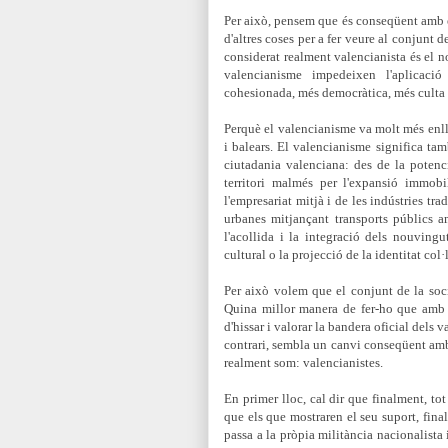
Per això, pensem que és conseqüent amb e
d'altres coses per a fer veure al conjunt 
considerat realment valencianista és el no
valencianisme impedeixen l'aplicaci
cohesionada, més democràtica, més culta i
Perquè el valencianisme va molt més enl
i balears. El valencianisme significa ta
ciutadania valenciana: des de la potenci
territori malmés per l'expansió immobi
l'empresariat mitjà i de les indústries tr
urbanes mitjançant transports públics am
l'acollida i la integració dels nouvingu
cultural o la projecció de la identitat col
Per això volem que el conjunt de la socie
Quina millor manera de fer-ho que amb 
d'hissar i valorar la bandera oficial dels 
contrari, sembla un canvi conseqüent amb l
realment som: valencianistes.
En primer lloc, cal dir que finalment, tot
que els que mostraren el seu suport, fin
passa a la pròpia militància nacionalista 