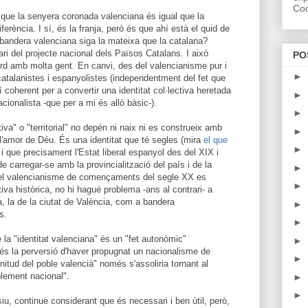
Coo
 que la senyera coronada valenciana és igual que la
erència. I sí, és la franja, però és que ahí està el quid de
a bandera valenciana siga la mateixa que la catalana?
ri del projecte nacional dels Països Catalans. I això
PO
cord amb molta gent. En canvi, des del valencianisme pur i
►
catalanistes i espanyolistes (independentment del fet que
 coherent per a convertir una identitat col·lectiva heretada
►
cionalista -que per a mi és allò bàsic-).
►
tiva" o "territorial" no depén ni naix ni es construeix amb
►
 l'amor de Déu. És una identitat que té segles (mira
el que
►
i que precisament l'Estat liberal espanyol des del XIX i
e carregar-se amb la provincialització del país i de la
►
ue el valencianisme de començaments del segle XX es
►
tiva històrica, no hi hagué problema -ans al contrari- a
, la de la ciutat de València, com a bandera
►
s.
►
la "identitat valenciana" és un "fet autonòmic"
►
 és la perversió d'haver propugnat un nacionalisme de
►
itud del poble valencià" només s'assoliria tornant al
blement nacional".
►
►
siu, continue considerant que és necessari i ben útil, però,