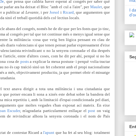
mà,
De
, que pensa que caldria haver esperat al congrés per saber què
e parlar ara ha deixat el Bloc "amb el cul a l'aire",
per
Maulet
, que
I d
er a publicar al
Levante
, i per
Jorsol
i
Ricard
, que argumenten que
d'o
a sinó el treball quotidià dels col·lectius locals.
ticle abans del congrés, només he de dir que per les fonts que jo tinc,
tema al congrés per tal que tot continue més o menys igual sense que
 entre la militància -cosa que veig ben lògica pensant en clau de
cipals diaris valencians sí que tenen pensat parlar expressament d'eixe
valencianista reivindicant o no la senyera coronada- el dia després
e l'article, entre d'altres coses, com he dit per ahí, perquè
si no ho
Se
bona cosa de
posts
a explicar la meua postura- i perquè volia tractar
au no és cap traïció sinó un fet coherent amb el propi nacionalisme
 més a més, objectivament productiu, ja que permet obrir el missatge
iutadania.
l text anava dirigit a tota una militància i una ciutadania que
 que potser encara li sona a xinés este debat sobre la bandera del
na mica repetitiu i, amb la limitació d'espai condicionada pel diari,
 argumen
ts que moltes vegades s'han exposat ací mateix. En eixe
oan Escuder
, m'agradaria
particularment
enllaçar el
post
on vaig
ríem de reivindicar alhora la senyera coronada i el nom de País
En
ractat de contestar Ricard a
l'apunt
que ha fet al seu blog: totalment