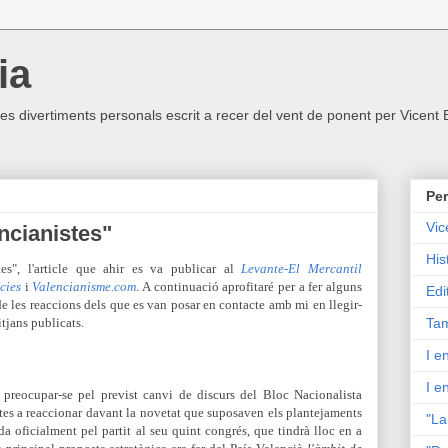
ia
ltres divertiments personals escrit a recer del vent de ponent per Vicent
Per
Vic
ncianistes"
His
es", l'article que ahir es va publicar al
Levante-El Mercantil
cies
i
Valencianisme.com
. A continuació aprofitaré per a fer alguns
Edi
de les reaccions dels que es van posar en contacte amb mi en llegir-
tjans publicats.
Tam
I e
I e
 preocupar-se pel previst canvi de discurs del Bloc Nacionalista
stes a reaccionar davant la novetat que suposaven els plantejaments
"La
ada oficialment pel partit al seu quint cong
rés, que tindrà lloc en a