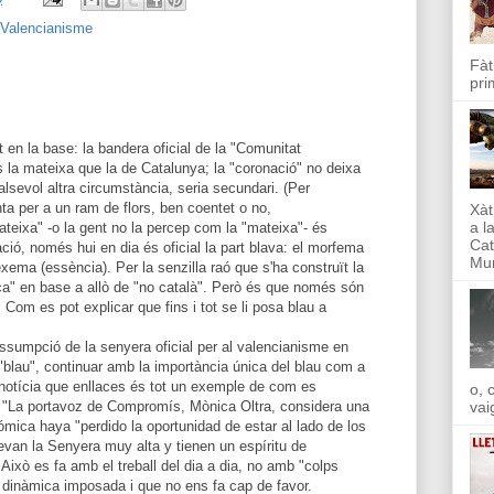
Valencianisme
Fàt
pri
 en la base: la bandera oficial de la "Comunitat
s la mateixa que la de Catalunya; la "coronació" no deixa
lsevol altra circumstància, seria secundari. (Per
nta per a un ram de flors, ben coentet o no,
Xàt
a l
ateixa" -o la gent no la percep com la "mateixa"- és
Cat
ació, només hui en dia és oficial la part blava: el morfema
Mun
exema (essència). Per la senzilla raó que s'ha construït la
ca" en base a allò de "no català". Però és que només són
Com es pot explicar que fins i tot se li posa blau a
assumpció de la senyera oficial per al valencianisme en
 "blau", continuar amb la importància única del blau com a
la notícia que enllaces és tot un exemple de com es
o, 
: "La portavoz de Compromís, Mònica Oltra, considera una
vai
mica haya "perdido la oportunidad de estar al lado de los
levan la Senyera muy alta y tienen un espíritu de
 Això es fa amb el treball del dia a dia, no amb "colps
a dinàmica imposada i que no ens fa cap de favor.