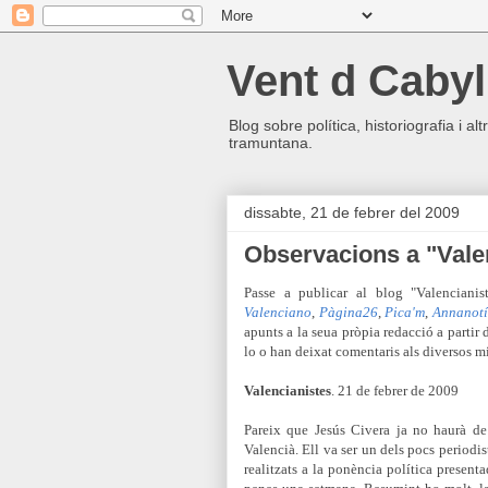
Vent d Cabyl
Blog sobre política, historiografia i a
tramuntana.
dissabte, 21 de febrer del 2009
Observacions a "Vale
Passe a publicar al blog "Valencianist
Valenciano
,
Pàgina26
,
Pica'm
,
Annanotí
apunts a la seua pròpia redacció a partir 
lo o han deixat comentaris als diversos mi
Valencianistes
. 21 de febrer de 2009
Pareix que Jesús Civera ja no haurà de
Valencià. Ell va ser un dels pocs periodi
realitzats a la ponència política present