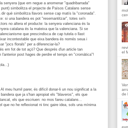
i la senyera (que em negue a anomenar "quadribarrada"
i punt) simbolitza el projecte de Països Catalans sense
mol
 dir què simbolitza llavors sense cap matís la "coronada".
cer
e: si una bandera es pot "resemantitzar", totes se'n
factors no altera el producte: la senyera valenciana és la
enyera catalana és la mateixa que la valenciana. Si se
lencianisme que prescindisca de cap tutela o llast
eixar incontestable que eixa bandera és només seua i
r "jocs florals" per a diferenciar-la?
rev
més em fot de tot açò? Que després d'un article tan
el 
m l'anterior post hages de perdre el temps en "cromàtica"!
ola...)
Ven
l meu humil parer, és difícil donar-li un nou significat a la
arr
de l
bandera que ja s'han apropiat els "blaveros", els que
ancat, els que escriuen: no mos fareu catalans...
l que no he reflexionat ni tinc gaire idea, sols una mínima
exp