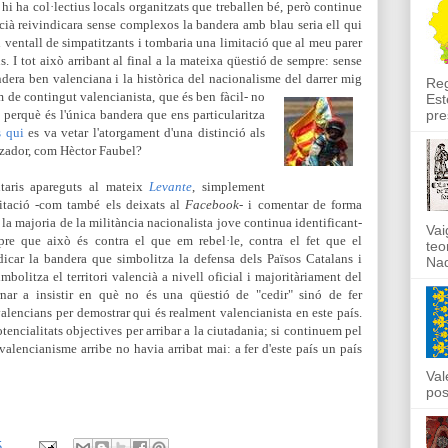
 hi ha col·lectius locals organitzats que treballen bé, però continue
cià reivindicara sense complexos la bandera amb blau seria ell qui
l ventall de simpatitzants i tombaria una limitació que al meu parer
s.
I tot això arribant al final a la mateixa qüestió de sempre: sense
dera ben valenciana i la històrica del nacionalisme del darrer mig
Reg
m de contingut valencianista, que és ben fàcil- no
Est
pre
 perquè és l'única bandera que ens particularitza
s qui
es va vetar l'atorgament d'una distinció als
itzador, com Hèctor Faubel?
ntaris apareguts al mateix
Levante
, simplement
icitació -com també els deixats al
Facebook
- i comentar de forma
la majoria de la militància nacionalista jove continua identificant-
Vai
pre que això és contra el que em rebel·le, contra el fet que el
teo
dicar la bandera que simbolitza la defensa dels Països Catalans i
Nad
bolitza el territori valencià a nivell oficial i majoritàriament del
ornar a insistir en què no és una qüestió de "cedir" sinó de fer
alencians per demostrar qui és realment valencianista en este país.
tencialitats objectives per arribar a la ciutadania; si continuem pel
alencianisme arribe no havia arribat mai: a fer d'este país un país
Val
pos
5