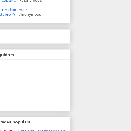
 caball...
- Anonymous
arrer diumenge
ctubre??
- Anonymous
guidors
trades populars
Catalans i aragonesos en