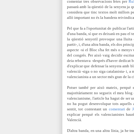
comentar tres observacions fetes per
Ru
passarà amb la qüestió de la senyera ja qu
considera que tinc textos molt millors p
allò important no és la bandera reivindicad
Pel que fa a l'oportunitat de publicar l'ar
d'una banda, sí que es deixarà en pau el 
la qüestió senyeril provoque una lluita
partit-, i, d'una altra banda, els dos prin
aspecte -si el Bloc s'ha fet més o menys 
del congrés. Per això vaig decidir escriur
deia rebentava -després d'haver dedicat 
d'explicar que defensar la senyera amb bl
valencià -siga o no siga catalanista- i, a
valencianista a un sector més gran de la c
Potser també per això mateix, perquè e
majoritàriament no segueix el meu blog o
valencianisme, l'article ha hagut de ser u
no ha pogut desenvolupar tots aquells
sentit, tot contestant un
comentari
de
J
explicar perquè els valencianistes hau
Valencià.
D'altra banda, en una altra línia, ja he t