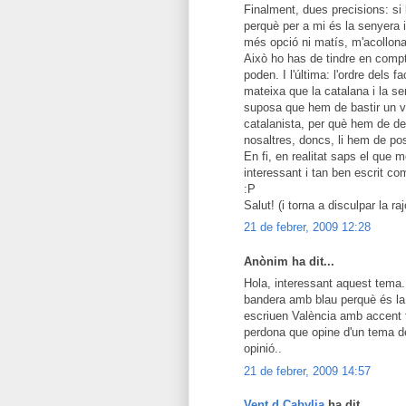
Finalment, dues precisions: s
perquè per a mi és la senyera 
més opció ni matís, m'acollona
Això ho has de tindre en compt
poden. I l'última: l'ordre dels 
mateixa que la catalana i la s
suposa que hem de bastir un va
catalanista, per què hem de d
nosaltres, doncs, li hem de posa
En fi, en realitat saps el que 
interessant i tan ben escrit co
:P
Salut! (i torna a disculpar la raj
21 de febrer, 2009 12:28
Anònim ha dit...
Hola, interessant aquest tema. A
bandera amb blau perquè és la 
escriuen València amb accent t
perdona que opine d'un tema de
opinió..
21 de febrer, 2009 14:57
Vent d Cabylia
ha dit...