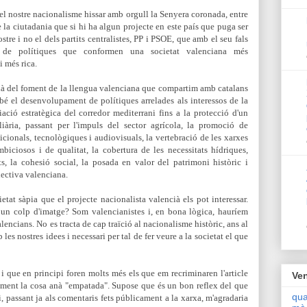
l nostre nacionalisme hissar amb orgull la Senyera coronada, entre
de la ciutadania que si hi ha algun projecte en este país que puga ser
stre i no el dels partits centralistes, PP i PSOE, que amb
el seu fals
ó de polítiques que conformen una societat valenciana més
 més rica.
là del foment de la llengua valenciana que compartim amb catalans
mbé el desenvolupament de polítiques arrelades als interessos de la
ació estratègica del corredor mediterrani fins a la protecció d'un
liària, passant per l'impuls del sector agrícola, la promoció de
adicionals, tecnològiques i audiovisuals, la vertebració de les xarxes
biciosos i de qualitat, la cobertura de les necessitats hídriques,
ts, la cohesió social, la posada en valor del patrimoni històric i
·lectiva valenciana.
tat sàpia que el projecte nacionalista valencià els pot interessar.
un colp d'imatge? Som valencianistes i, en bona lògica, hauríem
valencians. No es tracta de cap traïció al nacionalisme històric, ans al
es nostres idees i necessari per tal de fer veure a la societat el que
 i que en principi foren molts més els que em recriminaren l'article
Ven
alment la cosa anà "empatada". Supose que és un bon reflex del que
qua
i, passa
nt ja als comentaris fets públicament a la xarxa, m'agradaria