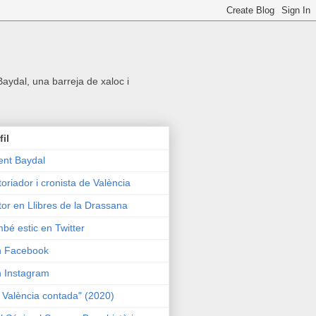
 Baydal, una barreja de xaloc i
fil
ent Baydal
toriador i cronista de València
tor en Llibres de la Drassana
bé estic en Twitter
n Facebook
n Instagram
 València contada" (2020)