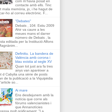
com m'havia posat en
contacte amb ells. Tinc
t mala memòria, jo, i he hagut de
car-ho al correu electrònic. F...
"Debates"
Debats , 104: Estiu 2009
Ahir va caure a les
meues mans el darrer
número de Debats , la
ista editada per la Institució Alfons
Magnànim...
Definitiu. La bandera de
València amb corona i
blau existia al segle XV
Quan tot just ara fa tres
anys van aparéixer a
t d Cabylia una sèrie de posts
an de la publicació a la Viquipèdia
'article so...
Ai mare
Ens desdejunem amb la
notícia que corre als
fòrums valencianistes i
que Annanotícies
ressa molt gràficament: "La