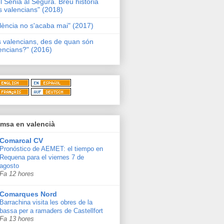
l Sénia al Segura. Breu història
s valencians" (2018)
lència no s'acaba mai" (2017)
s valencians, des de quan són
encians?" (2016)
msa en valencià
Comarcal CV
Pronóstico de AEMET: el tiempo en
Requena para el viernes 7 de
agosto
Fa 12 hores
Comarques Nord
Barrachina visita les obres de la
bassa per a ramaders de Castellfort
Fa 13 hores