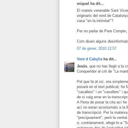
miquel ha dit...
El mateix venerable Sant Vicen
originaris del nord de Catalunya
casa "en la intimitat"?
Per no parlar de Pere Compte, 
Com diuen alguns desinformat
07 de gener, 2010 12:57
Vent d Cabylia
ha dit...
Jesús
, que no has llegit a la
Conqueridor al crit de "La manta
Pel que fa al
sic
, era simpleme
posarà en el text publicat; ho
"cavallers" i un "cavellers" i 
de si vaig errar en la transcrip
A l'hora de posar la cita ací h
ací no estan acostumats a la l
de transcripció. Per la mateixa 
"precípuament", però la veritat
o, contràriament, afegir-lo a "
estranyes des de l'actualitat (el