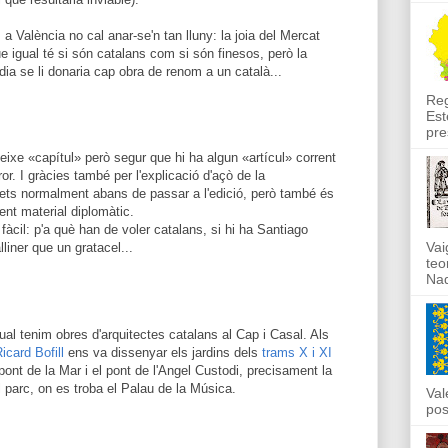
s a València no cal anar-se'n tan lluny: la joia del Mercat
e igual té si són catalans com si són finesos, però la
dia se li donaria cap obra de renom a un català...
Reg
Est
pre
eixe «capítul» però segur que hi ha algun «artícul» corrent
or. I gràcies també per l'explicació d'açò de la
lorets normalment abans de passar a l'edició, però també és
ent material diplomàtic.
 fàcil: p'a què han de voler catalans, si hi ha Santiago
Vai
lliner que un gratacel...
teo
Nad
ctual tenim obres d'arquitectes catalans al Cap i Casal. Als
icard Bofill
ens va dissenyar els jardins dels
trams X i XI
el pont de la Mar i el pont de l'Angel Custodi, precisament la
l parc, on es troba el Palau de la Música.
Val
pos