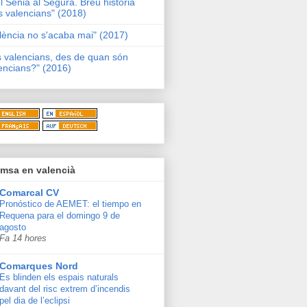
l Sénia al Segura. Breu història
s valencians" (2018)
lència no s'acaba mai" (2017)
s valencians, des de quan són
encians?" (2016)
msa en valencià
Comarcal CV
Pronóstico de AEMET: el tiempo en
Requena para el domingo 9 de
agosto
Fa 14 hores
Comarques Nord
Es blinden els espais naturals
davant del risc extrem d’incendis
pel dia de l’eclipsi