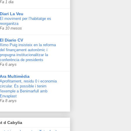
Fa 1 dia
Diari La Veu
El moviment per l’habitatge es
reorganitza
Fa 10 mesos
El Diario CV
Ximo Puig insisteix en la reforma
del finançament autonòmic i
propugna institucionalitzar la
conferència de presidents
Fa 6 anys
Ara Multimèdia
Aprofitament, residu 0 i economia
circular. És possible i tenim
l'exemple a Benimarfull amb
Envaplast
Fa 8 anys
t d Cabylia