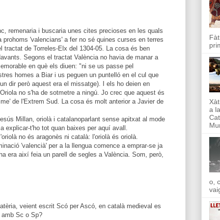
nc, remenaria i buscaria unes cites precioses en les quals
Fàt
 a prohoms 'valencians' a fer no sé quines curses en terres
pri
l tractat de Torreles-Elx del 1304-05. La cosa és ben
 davants. Segons el tractat València no havia de manar a
emorable en què els diuen: "ni se us passe pel
tres homes a Biar i us peguen un puntelló en el cul que
 un dir però aquest era el missatge). I els ho deien en
e Oriola no s'ha de sotmetre a ningú. Jo crec que aquest és
Xàt
risme' de l'Extrem Sud. La cosa és molt anterior a Javier de
a l
Cat
esús Millan, oriolà i catalanoparlant sense apitxat al mode
Mun
a explicar-t'ho tot quan baixes per aquí avall.
oriolà no és aragonès ni català: l'oriolà és oriolà.
inació 'valencià' per a la llengua comence a emprar-se ja
ha era així feia un parell de segles a València. Som, però,
o, 
vai
atèria, veient escrit Scó per Ascó, en català medieval es
n amb Sc o Sp?