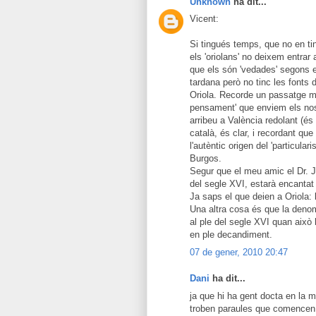
Unknown
ha dit...
Vicent:
Si tingués temps, que no en ti
els 'oriolans' no deixem entrar
que els són 'vedades' segons e
tardana però no tinc les fonts
Oriola. Recorde un passatge m
pensament' que enviem els nos
arribeu a València redolant (és
català, és clar, i recordant qu
l'autèntic origen del 'particula
Burgos.
Segur que el meu amic el Dr. J
del segle XVI, estarà encantat 
Ja saps el que deien a Oriola: l'
Una altra cosa és que la denom
al ple del segle XVI quan això 
en ple decandiment.
07 de gener, 2010 20:47
Dani
ha dit...
ja que hi ha gent docta en la m
troben paraules que comence