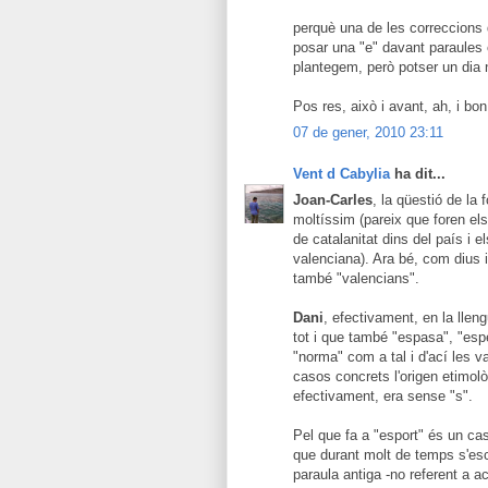
perquè una de les correccions 
posar una "e" davant paraules 
plantegem, però potser un dia n
Pos res, això i avant, ah, i bo
07 de gener, 2010 23:11
Vent d Cabylia
ha dit...
Joan-Carles
, la qüestió de la 
moltíssim (pareix que foren e
de catalanitat dins del país i el
valenciana). Ara bé, com dius 
també "valencians".
Dani
, efectivament, en la llen
tot i que també "espasa", "esp
"norma" com a tal i d'ací les v
casos concrets l'origen etimològ
efectivament, era sense "s".
Pel que fa a "esport" és un cas
que durant molt de temps s'esc
paraula antiga -no referent a a