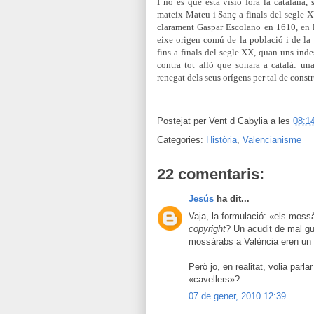
I no és que esta visió fóra la catalana,
mateix Mateu i Sanç a finals del segle X
clarament Gaspar
Escolano
en 1610
, en
eixe origen comú de la població i de la 
fins a finals del segle XX, quan uns indes
contra tot allò que sonara a català: una
renegat dels seus orígens per tal de constr
Postejat per
Vent d Cabylia
a les
08:1
Categories:
Història
,
Valencianisme
22 comentaris:
Jesús
ha dit...
Vaja, la formulació: «els moss
copyright
? Un acudit de mal gu
mossàrabs a València eren un p
Però jo, en realitat, volia parla
«cavellers»?
07 de gener, 2010 12:39