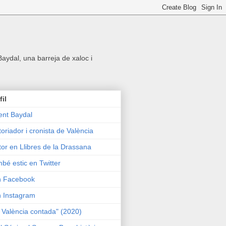
 Baydal, una barreja de xaloc i
fil
ent Baydal
toriador i cronista de València
tor en Llibres de la Drassana
bé estic en Twitter
n Facebook
n Instagram
 València contada" (2020)