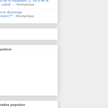
n tot is malament ¡¡¡ Tot a fer la
 caball...
- Anonymous
arrer diumenge
ctubre??
- Anonymous
guidors
trades populars