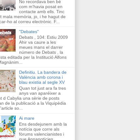
No recordava ben bé
com m'havia posat en
contacte amb ells. Tinc
t mala memòria, jo, i he hagut de
car-ho al correu electrònic. F...
"Debates"
Debats , 104: Estiu 2009
Ahir va caure a les
meues mans el darrer
número de Debats , la
ista editada per la Institució Alfons
Magnànim...
Definitiu. La bandera de
València amb corona i
blau existia al segle XV
Quan tot just ara fa tres
anys van aparéixer a
t d Cabylia una sèrie de posts
an de la publicació a la Viquipèdia
'article so...
Ai mare
Ens desdejunem amb la
notícia que corre als
fòrums valencianistes i
que Annanotícies