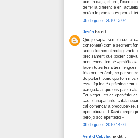
com la caça, el ball, l'exercici
de fer la diferència en l'actuali
però a la pràctica és prou difícil
08 de gener, 2010 13:02
Jesús
ha dit...
Que jo sàpia, sembla que el ca
consonant) com a segment fòni
serien formes etimologitzants p
precisament que podien conviu
anomenada també «protètica» o 
facen totes les altres llengües 
fóra per ser àrab, no per ser ib
de parlant ibèric que fem més o
essa líquida és pràcticament i
pareguda al que ens passa als 
Tot plegat, les es epentètique
castellanoparlants, catalanopa
cal començar a preocupar-se, p
epentètiques. I
Dani
sempre pot
però jo sóc epentètic!»
08 de gener, 2010 14:06
Vent d Cabylia
ha dit...