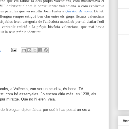
 sinó que era també la dels propis valencians, com manifestava el
VII -defensant alhora la particularitat valenciana- o com explicava
 les paraules que va recollir Joan Fuster a
Qüestió de noms
. De fet,
llengua sempre estigué ben clar entre els grups lletrats valencians
itjables feren categoria de l'anècdota mossàrab per tal d'atiar l'odi
 veritable traïció a la pròpia història valenciana, que mai havia
uir la seua pròpia identitat.
4
àrabs, a València, van ser un acudit», és bona. Té
st, com bé assenyales. Jo encara diria més: en 1238, els
ur miratge. Que no hi eren, vaja.
r de filologia i diplomàtica: per què li has posat un
sic
a
Ven