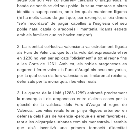
segle XIII són -es consideren- catalans o aragonesos, a
banda de sentir-se del seu poble, la seua comarca o altres
identitats superposades, amb les quals mantenen lligams
(hi ha molts casos de gent que, per exemple, si feia diners
"se'n recordava" de pagar capelles a l'església del seu
poble natal català o aragonés i mantenia lligams estrets
amb els familiars que no havien emigrat).
2. La identitat col·lectiva valenciana va estretament lligada
als Furs de València, que tot i la voluntat expressada el rei
en 1238 no van ser aplicats "oficialment" a tot el regne fins
a les Corts de 1261. Amb tot, els nobles aragonesos es
negaren i feren valer els Furs d'Aragó als seus senyorius,
per la qual cosa els furs valencians es limitaren al reialenc,
defensats per la monarquia i les viles reials.
3. La guerra de la Unió (1283-1289) enfrontà precisament
la monarquia i els aragonesos entre d'altres coses per la
qüestió de la validesa dels Furs d'Aragó al regne de
València. Les viles reials feren pinya -lligues urbanes- en
defensa dels Furs de València -perquè els eren favorables,
tant a les oligarquies urbanes com als menestrals- i sembla
que això incentivà una primera formació d'identitat