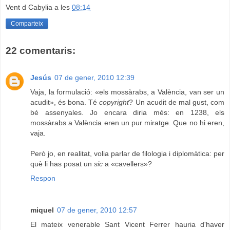
Vent d Cabylia
a les
08:14
Comparteix
22 comentaris:
Jesús
07 de gener, 2010 12:39
Vaja, la formulació: «els mossàrabs, a València, van ser un
acudit», és bona. Té
copyright
? Un acudit de mal gust, com
bé assenyales. Jo encara diria més: en 1238, els
mossàrabs a València eren un pur miratge. Que no hi eren,
vaja.
Però jo, en realitat, volia parlar de filologia i diplomàtica: per
què li has posat un
sic
a «cavellers»?
Respon
miquel
07 de gener, 2010 12:57
El mateix venerable Sant Vicent Ferrer hauria d'haver