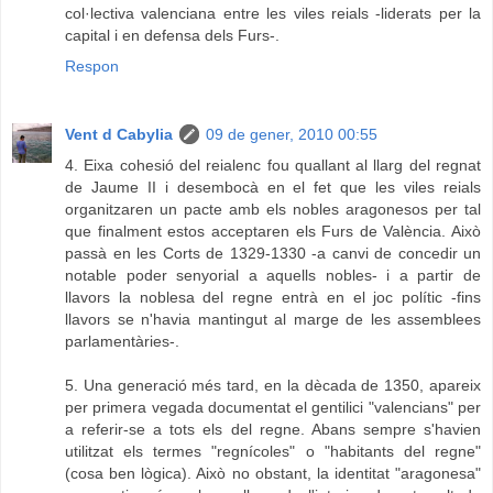
col·lectiva valenciana entre les viles reials -liderats per la
capital i en defensa dels Furs-.
Respon
Vent d Cabylia
09 de gener, 2010 00:55
4. Eixa cohesió del reialenc fou quallant al llarg del regnat
de Jaume II i desembocà en el fet que les viles reials
organitzaren un pacte amb els nobles aragonesos per tal
que finalment estos acceptaren els Furs de València. Això
passà en les Corts de 1329-1330 -a canvi de concedir un
notable poder senyorial a aquells nobles- i a partir de
llavors la noblesa del regne entrà en el joc polític -fins
llavors se n'havia mantingut al marge de les assemblees
parlamentàries-.
5. Una generació més tard, en la dècada de 1350, apareix
per primera vegada documentat el gentilici "valencians" per
a referir-se a tots els del regne. Abans sempre s'havien
utilitzat els termes "regnícoles" o "habitants del regne"
(cosa ben lògica). Això no obstant, la identitat "aragonesa"