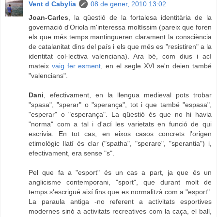
Vent d Cabylia
08 de gener, 2010 13:02
Joan-Carles
, la qüestió de la fortalesa identitària de la
governació d'Oriola m'interessa moltíssim (pareix que foren
els que més temps mantingueren clarament la consciència
de catalanitat dins del país i els que més es "resistiren" a la
identitat col·lectiva valenciana). Ara bé, com dius i ací
mateix
vaig fer esment
, en el segle XVI se'n deien també
"valencians".
Dani
, efectivament, en la llengua medieval pots trobar
"spasa", "sperar" o "sperança", tot i que també "espasa",
"esperar" o "esperança". La qüestió és que no hi havia
"norma" com a tal i d'ací les varietats en funció de qui
escrivia. En tot cas, en eixos casos concrets l'origen
etimològic llatí és clar ("spatha", "sperare", "sperantia") i,
efectivament, era sense "s".
Pel que fa a "esport" és un cas a part, ja que és un
anglicisme contemporani, "sport", que durant molt de
temps s'escrigué així fins que es normalitzà com a "esport".
La paraula antiga -no referent a activitats esportives
modernes sinó a activitats recreatives com la caça, el ball,