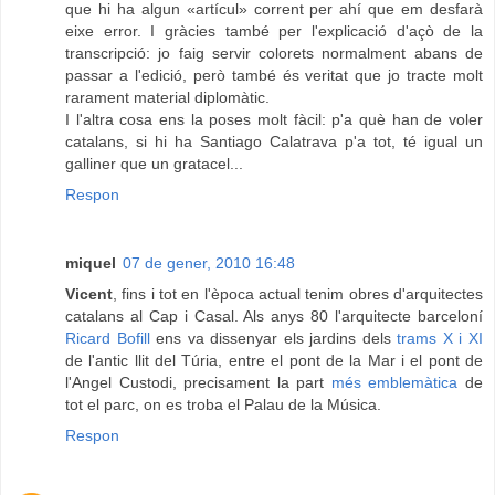
que hi ha algun «artícul» corrent per ahí que em desfarà
eixe error. I gràcies també per l'explicació d'açò de la
transcripció: jo faig servir colorets normalment abans de
passar a l'edició, però també és veritat que jo tracte molt
rarament material diplomàtic.
I l'altra cosa ens la poses molt fàcil: p'a què han de voler
catalans, si hi ha Santiago Calatrava p'a tot, té igual un
galliner que un gratacel...
Respon
miquel
07 de gener, 2010 16:48
Vicent
, fins i tot en l'època actual tenim obres d'arquitectes
catalans al Cap i Casal. Als anys 80 l'arquitecte barceloní
Ricard Bofill
ens va dissenyar els jardins dels
trams X i XI
de l'antic llit del Túria, entre el pont de la Mar i el pont de
l'Angel Custodi, precisament la part
més emblemàtica
de
tot el parc, on es troba el Palau de la Música.
Respon