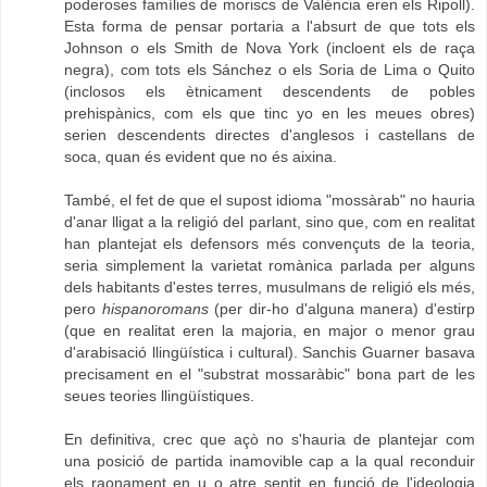
poderoses famílies de moriscs de Valéncia eren els Ripoll).
Esta forma de pensar portaria a l'absurt de que tots els
Johnson o els Smith de Nova York (incloent els de raça
negra), com tots els Sánchez o els Soria de Lima o Quito
(inclosos els ètnicament descendents de pobles
prehispànics, com els que tinc yo en les meues obres)
serien descendents directes d'anglesos i castellans de
soca, quan és evident que no és aixina.
També, el fet de que el supost idioma "mossàrab" no hauria
d'anar lligat a la religió del parlant, sino que, com en realitat
han plantejat els defensors més convençuts de la teoria,
seria simplement la varietat romànica parlada per alguns
dels habitants d'estes terres, musulmans de religió els més,
pero
hispanoromans
(per dir-ho d'alguna manera) d'estirp
(que en realitat eren la majoria, en major o menor grau
d'arabisació llingüística i cultural). Sanchis Guarner basava
precisament en el "substrat mossaràbic" bona part de les
seues teories llingüístiques.
En definitiva, crec que açò no s'hauria de plantejar com
una posició de partida inamovible cap a la qual reconduir
els raonament en u o atre sentit en funció de l'ideologia