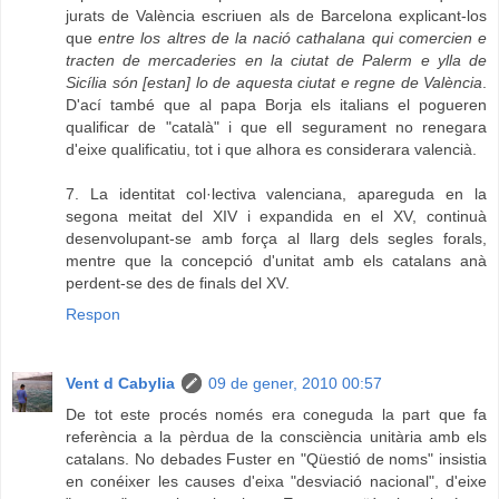
jurats de València escriuen als de Barcelona explicant-los
que
entre los altres de la nació cathalana qui comercien e
tracten de mercaderies en la ciutat de Palerm e ylla de
Sicília són [estan] lo de aquesta ciutat e regne de València
.
D'ací també que al papa Borja els italians el pogueren
qualificar de "català" i que ell segurament no renegara
d'eixe qualificatiu, tot i que alhora es considerara valencià.
7. La identitat col·lectiva valenciana, apareguda en la
segona meitat del XIV i expandida en el XV, continuà
desenvolupant-se amb força al llarg dels segles forals,
mentre que la concepció d'unitat amb els catalans anà
perdent-se des de finals del XV.
Respon
Vent d Cabylia
09 de gener, 2010 00:57
De tot este procés només era coneguda la part que fa
referència a la pèrdua de la consciència unitària amb els
catalans. No debades Fuster en "Qüestió de noms" insistia
en conéixer les causes d'eixa "desviació nacional", d'eixe