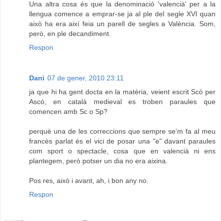
Una altra cosa és que la denominació 'valencià' per a la
llengua comence a emprar-se ja al ple del segle XVI quan
això ha era així feia un parell de segles a València. Som,
però, en ple decandiment.
Respon
Dani
07 de gener, 2010 23:11
ja que hi ha gent docta en la matèria, veient escrit Scó per
Ascó, en català medieval es troben paraules que
comencen amb Sc o Sp?
perquè una de les correccions que sempre se'm fa al meu
francès parlat és el vici de posar una "e" davant paraules
com sport o spectacle, cosa que en valencià ni ens
plantegem, però potser un dia no era aixina.
Pos res, això i avant, ah, i bon any no.
Respon