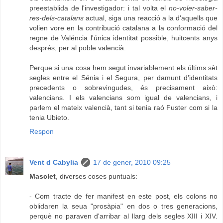
preestablida de l'investigador: i tal volta el
no-voler-saber-
res-dels-catalans
actual, siga una reacció a la d'aquells que
volien vore en la contribució catalana a la conformació del
regne de Valéncia l'única identitat possible, huitcents anys
després, per al poble valencià.
Perque si una cosa hem segut invariablement els últims sèt
segles entre el Sénia i el Segura, per damunt d'identitats
precedents o sobrevingudes, és precisament això:
valencians. I els valencians som igual de valencians, i
parlem el mateix valencià, tant si tenia raó Fuster com si la
tenia Ubieto.
Respon
Vent d Cabylia
17 de gener, 2010 09:25
Masclet
, diverses coses puntuals:
- Com tracte de fer manifest en este post, els colons no
oblidaren la seua "prosàpia" en dos o tres generacions,
perquè no paraven d'arribar al llarg dels segles XIII i XIV.