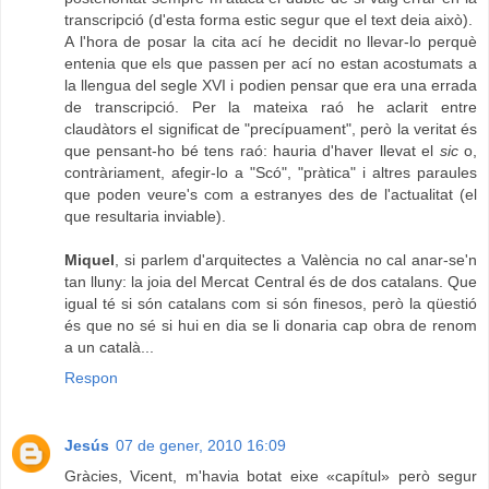
transcripció (d'esta forma estic segur que el text deia això).
A l'hora de posar la cita ací he decidit no llevar-lo perquè
entenia que els que passen per ací no estan acostumats a
la llengua del segle XVI i podien pensar que era una errada
de transcripció. Per la mateixa raó he aclarit entre
claudàtors el significat de "precípuament", però la veritat és
que pensant-ho bé tens raó: hauria d'haver llevat el
sic
o,
contràriament, afegir-lo a "Scó", "pràtica" i altres paraules
que poden veure's com a estranyes des de l'actualitat (el
que resultaria inviable).
Miquel
, si parlem d'arquitectes a València no cal anar-se'n
tan lluny: la joia del Mercat Central és de dos catalans. Que
igual té si són catalans com si són finesos, però la qüestió
és que no sé si hui en dia se li donaria cap obra de renom
a un català...
Respon
Jesús
07 de gener, 2010 16:09
Gràcies, Vicent, m'havia botat eixe «capítul» però segur