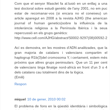
Com que el senyor Masclet fa al.lusió en un enllaç a una
tesi doctoral sobre estudi genètic de l'any 2001, no em puc
estar de recomanar-vos (si encara no el coneixeu) un
article aparegut en 2008 a la revista AJHG (the american
journal of human genetics)sobre la influència de la
intolerància religiosa a la Península Ibèrica i la seua
repercussió en els grups genètics:
http://www.cell.com/AJHG/abstract/S0002-9297(08)00592-2
Ací es demostra, en les mostres d'ADN analitzades, que la
gran majoria de catalans i valencians compartim el
haplogrup R1b(3)del cromosoma Y, i certament, estem més
pròxims que altres grups peninsulars. Que un 11 per cent
de valencians tinga llinatge nord-africà en front d'un 3 o 4
dels catalans cau totalment dins de la lògica.
(Emili)
Respon
miquel
10 de gener, 2010 00:02
El problema de fons en la qüestió identitària i simbològica