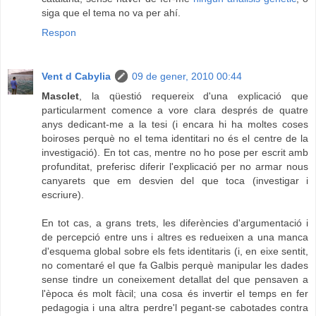
siga que el tema no va per ahí.
Respon
Vent d Cabylia
09 de gener, 2010 00:44
Masclet
, la qüestió requereix d'una explicació que
particularment comence a vore clara després de quatre
anys dedicant-me a la tesi (i encara hi ha moltes coses
boiroses perquè no el tema identitari no és el centre de la
investigació). En tot cas, mentre no ho pose per escrit amb
profunditat, preferisc diferir l'explicació per no armar nous
canyarets que em desvien del que toca (investigar i
escriure).
En tot cas, a grans trets, les diferències d'argumentació i
de percepció entre uns i altres es redueixen a una manca
d'esquema global sobre els fets identitaris (i, en eixe sentit,
no comentaré el que fa Galbis perquè manipular les dades
sense tindre un coneixement detallat del que pensaven a
l'època és molt fàcil; una cosa és invertir el temps en fer
pedagogia i una altra perdre'l pegant-se cabotades contra