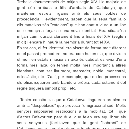
Treballe documentació de mitjan segle XIV i la majoria de
gent són arribats o fills d'arribats de Catalunya, que
mantenen estrets lligams amb els seus pobles de
procedència i, evidentment, saben que la seua família o
ells mateixos són "catalans" que han anat a viure a un lloc
on comença a forjar-se una nova identitat. Eixa situació a
mitjan camí durarà clarament fins a finals del XIV (segle i
mig!) i encara hi haurà la memòria durant tot el XV.
En tot cas, el fet identitari era viscut de forma molt diferent
en el passat premodern: no era com hui en dia, que dividim
el món en estats i nacions i això és cabdal, es vivia d'una
forma més laxa, on tenien molta més importància altres
identitats, com ser llaurador, mercader, noble, menestral,
eclesiàstic, etc. D'ací, per exemple, que en les processons
els oficis isqueren amb bandera pròpia, cada estament del
regne tinguera símbol propi, etc.
- Tenim constància que a Catalunya tingueren problemes
amb la "despoblació" que provocà l'emigració al sud. Molts
senyors imposaren restriccions a la mobilitat, tot i que
d'altres l'afavoriren perquè el que feien era equilibrar els
seus senyorius (facilitaven que la gent "sobrant" de
Catalunya anara a poblar els nous territoris que els senyors