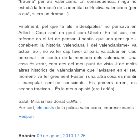
"trauma" per als valencians. En conseqüència, ningú no
estudià la formació de la identitat col·lectiva valenciana (per
a què, si era un drama...)
Finalment, pel que fa als "indesitjables" no pensava en
Adlert i Casp sinó en gent com Ubieto. En tot cas, em
referme en el fet de pensar -i sentir- que una gent que -
coneixent la història valenciana i del valencianisme- va
actuar així, no va fer cap favor al país, va actuar en clau
personal i en contra de la memòria dels valencians. Una
cosa és errar, com des del meu punt de vista -i de molts
altres històrics del valencianisme que l'avisaren en el seu
moment- va fer greument Fuster, i una altra cosa és mentir
i manipular sent-ne conscients. Els primers erren, els
segons traeixen... És la meua opinió (ara i adés).
Salut! Mira si has donat
vidilla
...
Per cert,
els posts
de la policia valenciana, impressionants.
Respon
Anònim
09 de gener, 2010 17:26