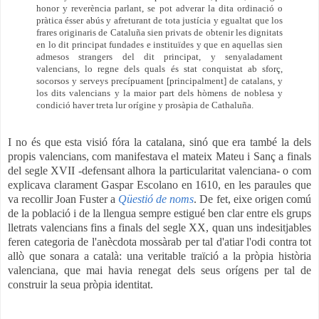
honor y reverència parlant, se pot adverar la dita ordinació o
pràtica ésser abús y afreturant de tota justícia y egualtat que los
frares originaris de Cataluña sien privats de obtenir les dignitats
en lo dit principat fundades e instituïdes y que en aquellas sien
admesos strangers del dit principat, y senyaladament
valencians, lo regne dels quals és stat conquistat ab sforç,
socorsos y serveys precípuament [principalment] de catalans, y
los dits valencians y la maior part dels hòmens de noblesa y
condició haver treta lur orígine y prosàpia de Cathaluña.
I no és que esta visió fóra la catalana, sinó que era també la dels
propis valencians, com manifestava el mateix Mateu i Sanç a finals
del segle XVII -defensant alhora la particularitat valenciana- o com
explicava
clarament Gaspar
Escolano
en 1610
, en les paraules que
va recollir Joan Fuster a
Qüestió de noms
. De fet, eixe origen comú
de la població i de la llengua sempre estigué ben clar entre els grups
lletrats valencians fins a finals del segle XX, quan uns indesitjables
feren categoria de l'anècdota mossàrab per tal d'atiar l'odi contra tot
allò que sonara a català: una veritable traïció a la pròpia història
valenciana, que mai havia renegat dels seus orígens per tal de
construir la seua pròpia identitat.