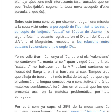
planteja qüestions molt interessants (ara, ausades que un
poc "indesitjable", segons la teua nova accepció d'eixa
paraula, si que és).
Sobre este tema concret, per eixemple, pega-li una miraeta
a la seua visió sobre
la percepció de l'identitat tortosina
,
el
concepte de l'adjectiu "català" en l'época de Jaume I
, o
alguns fets interessants registrats en el Dietari del Capelà
d'Alfons el Magnànim, respecte a
les relacions entre
catalans i valencians en ple segle XV
...
Yo no vullc tirar més llenya al fòc, pero si els "valencians"
no cantàvem "la manta al coll" quan vingué Jaume I, els
"catalans" no baixaven per la A-7 ballant sardanes en
l'escut del Barça al pit i la barretina al cap. Tampoc crec
que s'haja de traure molt més trellat de tot açò, perque siga
el valencià una llengua consecutiva o constitutiva, tindrà les
mateixes semblances/diferències en el català que les que
presenta ara, en la mateixa problemàtica per tots
coneguda.
Per cert, com ya saps, el 25% de la meua sanc és
catalana, sense haver de fer-me
ningun anàlisis genètic
; o