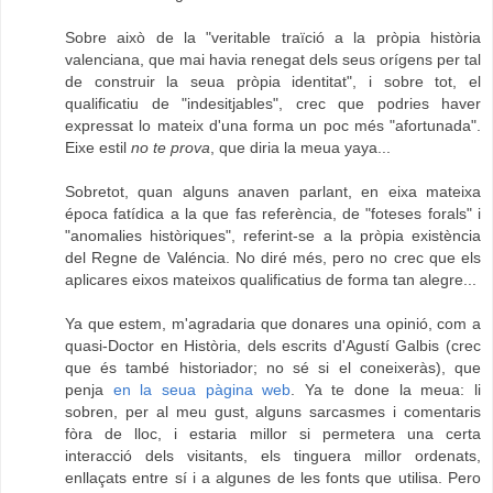
Sobre això de la "veritable traïció a la pròpia història
valenciana, que mai havia renegat dels seus orígens per tal
de construir la seua pròpia identitat", i sobre tot, el
qualificatiu de "indesitjables", crec que podries haver
expressat lo mateix d'una forma un poc més "afortunada".
Eixe estil
no te prova
, que diria la meua yaya...
Sobretot, quan alguns anaven parlant, en eixa mateixa
época fatídica a la que fas referència, de "foteses forals" i
"anomalies històriques", referint-se a la pròpia existència
del Regne de Valéncia. No diré més, pero no crec que els
aplicares eixos mateixos qualificatius de forma tan alegre...
Ya que estem, m'agradaria que donares una opinió, com a
quasi-Doctor en Història, dels escrits d'Agustí Galbis (crec
que és també historiador; no sé si el coneixeràs), que
penja
en la seua pàgina web
. Ya te done la meua: li
sobren, per al meu gust, alguns sarcasmes i comentaris
fòra de lloc, i estaria millor si permetera una certa
interacció dels visitants, els tinguera millor ordenats,
enllaçats entre sí i a algunes de les fonts que utilisa. Pero