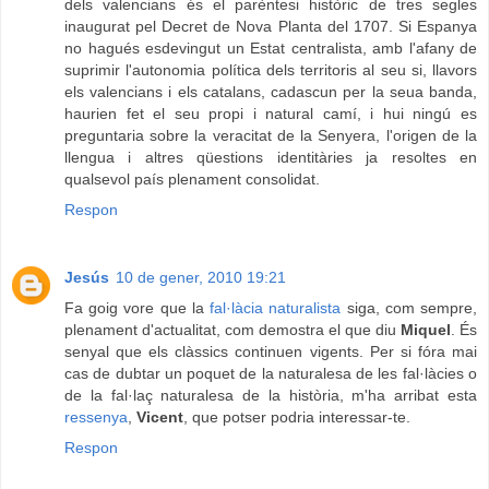
dels valencians és el parèntesi històric de tres segles
inaugurat pel Decret de Nova Planta del 1707. Si Espanya
no hagués esdevingut un Estat centralista, amb l'afany de
suprimir l'autonomia política dels territoris al seu si, llavors
els valencians i els catalans, cadascun per la seua banda,
haurien fet el seu propi i natural camí, i hui ningú es
preguntaria sobre la veracitat de la Senyera, l'origen de la
llengua i altres qüestions identitàries ja resoltes en
qualsevol país plenament consolidat.
Respon
Jesús
10 de gener, 2010 19:21
Fa goig vore que la
fal·làcia naturalista
siga, com sempre,
plenament d'actualitat, com demostra el que diu
Miquel
. És
senyal que els clàssics continuen vigents. Per si fóra mai
cas de dubtar un poquet de la naturalesa de les fal·làcies o
de la fal·laç naturalesa de la història, m'ha arribat esta
ressenya
,
Vicent
, que potser podria interessar-te.
Respon