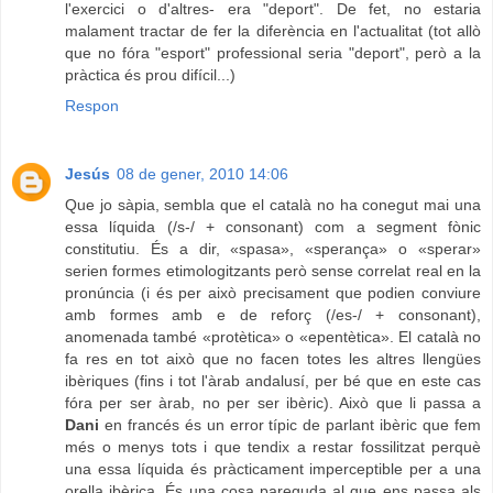
l'exercici o d'altres- era "deport". De fet, no estaria
malament tractar de fer la diferència en l'actualitat (tot allò
que no fóra "esport" professional seria "deport", però a la
pràctica és prou difícil...)
Respon
Jesús
08 de gener, 2010 14:06
Que jo sàpia, sembla que el català no ha conegut mai una
essa líquida (/s-/ + consonant) com a segment fònic
constitutiu. És a dir, «spasa», «sperança» o «sperar»
serien formes etimologitzants però sense correlat real en la
pronúncia (i és per això precisament que podien conviure
amb formes amb e de reforç (/es-/ + consonant),
anomenada també «protètica» o «epentètica». El català no
fa res en tot això que no facen totes les altres llengües
ibèriques (fins i tot l'àrab andalusí, per bé que en este cas
fóra per ser àrab, no per ser ibèric). Això que li passa a
Dani
en francés és un error típic de parlant ibèric que fem
més o menys tots i que tendix a restar fossilitzat perquè
una essa líquida és pràcticament imperceptible per a una
orella ibèrica. És una cosa pareguda al que ens passa als