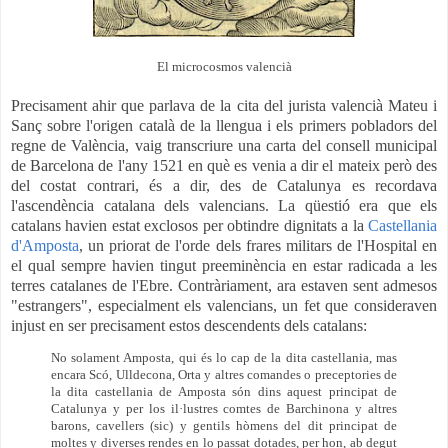
El microcosmos valencià
Precisament ahir que parlava de la cita del jurista valencià Mateu i
Sanç sobre l'origen català de la llengua i els primers pobladors del
regne de València, vaig transcriure una carta del consell municipal
de Barcelona de l'any 1521 en què es venia a dir el mateix però des
del costat contrari, és a dir, des de Catalunya es recordava
l'ascendència catalana dels valencians. La qüestió era que els
catalans havien estat exclosos per obtindre dignitats a la
Castellania
d'Amposta
, un priorat de l'orde dels frares militars de l'Hospital en
el qual sempre havien tingut preeminència en estar radicada a les
terres catalanes de l'Ebre. Contràriament, ara estaven sent admesos
"estrangers", especialment els valencians, un fet que consideraven
injust en ser precisament estos descendents dels catalans:
No solament Amposta, qui és lo cap de la dita castellania, mas
encara Scó, Ulldecona, Orta y altres comandes o preceptories de
la dita castellania de Amposta són dins aquest principat de
Catalunya y per los il·lustres comtes de Barchinona y altres
barons, cavellers (sic) y gentils hòmens del dit principat de
moltes y diverses rendes en lo passat dotades, per hon, ab degut