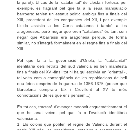
la paret). El cas de la "catalanitat" de Lleida i Tortosa, per
exemple, és flagrant pel que fa a la seua manipulació
barroera: tenien un estatut polític ambigu fins a finals del
XIII, procedent de les conquestes del XII, i per exemple
Lleida assistia a les Corts catalanes i també a les
aragoneses, però negar que eren "catalanes" és tant com
negar que Albarrassí era aragonesa perquè, de forma
similar, no s'integrà formalment en el regne fins a finals del
XIII.
Pel que fa a la governació d'Oriola, la "catalanitat"
identitària dels lletrats del sud valencià és ben manifesta
fins a finals del XV -fins i tot hi ha qui escrivia en "oriental"-,
tal volta com a conseqüència de les repoblacions de bell
nou fetes després de la guerra de 1356-1375 (potser que
Barcelona comprara Elx i Crevillent al XV té més
connotacions de les que ens pensem...)
En tot cas, tractaré d'avançar moooolt esquemàticament el
que he anat veient pel que fa a l'evolució identitària
valenciana:
1. Els colons que poblen el regne de València durant el