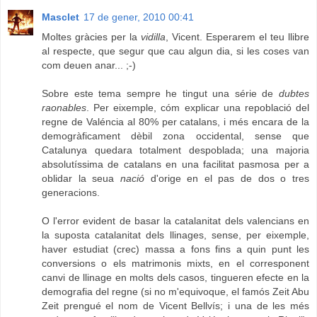
Masclet
17 de gener, 2010 00:41
Moltes gràcies per la
vidilla
, Vicent. Esperarem el teu llibre
al respecte, que segur que cau algun dia, si les coses van
com deuen anar... ;-)
Sobre este tema sempre he tingut una série de
dubtes
raonables
. Per eixemple, cóm explicar una repoblació del
regne de Valéncia al 80% per catalans, i més encara de la
demogràficament dèbil zona occidental, sense que
Catalunya quedara totalment despoblada; una majoria
absolutíssima de catalans en una facilitat pasmosa per a
oblidar la seua
nació
d'orige en el pas de dos o tres
generacions.
O l'error evident de basar la catalanitat dels valencians en
la suposta catalanitat dels llinages, sense, per eixemple,
haver estudiat (crec) massa a fons fins a quin punt les
conversions o els matrimonis mixts, en el corresponent
canvi de llinage en molts dels casos, tingueren efecte en la
demografia del regne (si no m'equivoque, el famós Zeit Abu
Zeit prengué el nom de Vicent Bellvís; i una de les més