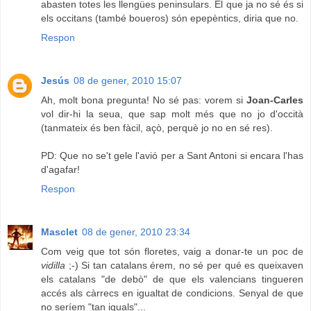
abasten totes les llengües peninsulars. El que ja no sé és si
els occitans (també boueros) són epepèntics, diria que no.
Respon
Jesús
08 de gener, 2010 15:07
Ah, molt bona pregunta! No sé pas: vorem si
Joan-Carles
vol dir-hi la seua, que sap molt més que no jo d'occità
(tanmateix és ben fàcil, açò, perquè jo no en sé res).
PD: Que no se't gele l'avió per a Sant Antoni si encara l'has
d'agafar!
Respon
Masclet
08 de gener, 2010 23:34
Com veig que tot són floretes, vaig a donar-te un poc de
vidilla
;-) Si tan catalans érem, no sé per qué es queixaven
els catalans "de debò" de que els valencians tingueren
accés als càrrecs en igualtat de condicions. Senyal de que
no seríem "tan iguals"...