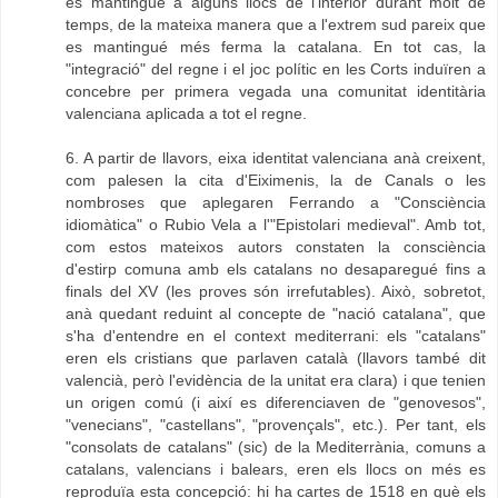
es mantingué a alguns llocs de l'interior durant molt de
temps, de la mateixa manera que a l'extrem sud pareix que
es mantingué més ferma la catalana. En tot cas, la
"integració" del regne i el joc polític en les Corts induïren a
concebre per primera vegada una comunitat identitària
valenciana aplicada a tot el regne.
6. A partir de llavors, eixa identitat valenciana anà creixent,
com palesen la cita d'Eiximenis, la de Canals o les
nombroses que aplegaren Ferrando a "Consciència
idiomàtica" o Rubio Vela a l'"Epistolari medieval". Amb tot,
com estos mateixos autors constaten la consciència
d'estirp comuna amb els catalans no desaparegué fins a
finals del XV (les proves són irrefutables). Això, sobretot,
anà quedant reduint al concepte de "nació catalana", que
s'ha d'entendre en el context mediterrani: els "catalans"
eren els cristians que parlaven català (llavors també dit
valencià, però l'evidència de la unitat era clara) i que tenien
un origen comú (i així es diferenciaven de "genovesos",
"venecians", "castellans", "provençals", etc.). Per tant, els
"consolats de catalans" (sic) de la Mediterrània, comuns a
catalans, valencians i balears, eren els llocs on més es
reproduïa esta concepció: hi ha cartes de 1518 en què els