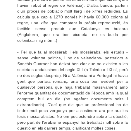
havien rebut al regne de València). D'altra banda, parlem
d'un procés de població molt llarg i de xifres reduïdes. Es
calcula que cap a 1270 només hi havia 60.000 colons al
regne, una xifra que comptant la pròpia reproducció, és
factible sense produir que Catalunya es buidara
(Anglaterra, que era ben xicoteta, no es buidà per
colonitzar mig món...)
- Pel que fa al mossàrab i els mossàrabs, els estudis -
sense voluntat política, i no de valencians- posteriors a
Sanchis Guarner han deixat ben clar que no existien a les
societats andalusines del segle XIII (a Toledo a l'XI sí, però
no dos segles després). Ni a València ni a Portugal hi havia
gent que parlara romanç, una cosa ben evident per a
qualsevol persona que haja treballat massivament amb
l'enorme quantitat de documentació de l'època amb la qual
comptem hui en dia (no agafant documents solts i
extraordinaris). D'ací que dic que un professional ha de
tindre molt poca vergonya per a sostindre ara per ara les
tesis mossarabistes. No em puc estendre sobre la qüestió,
però part de l'arabisme espanyol ha treballat molt sobre la
qüestió en els darrers temps, clarificant moltes coses.