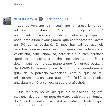
Respon
Vent d Cabylia
17 de gener, 2010 09:27
- Les conversions de musulmans al cristianisme són
relativament nombroses a l'inici, en el segle XIII, però
porcentualment no crec -ho dic per intuïció i pel que he
parlat amb altres investigadors- que sobrepassaren llavors
un 5% de la població. El més habitual és que els
musulmans no es convertiren. Tot i que el cas de la societat
valenciana, com l'andalusa, serà dels que més herència
"genètica" musulmana tenim, no sembla un factor
determinant (de mateixa manera que l'emigració occitana
del XVI-XVII o la mallorquina del XVII no representà mai el
gruix de la població valenciana, com sí que ho féu
originàriament la catalana, que, de fet, és l'única que deixà
una clara memòria col·lectiva sobre la qüestió).
- Que tot això no vol dir que els valencians "siguem"
catalans, des del meu punt de vista, està clar. La identitat
depén de la voluntat, la voluntat es modela amb els temps i