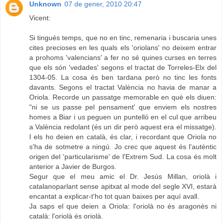
Unknown
07 de gener, 2010 20:47
Vicent:
Si tingués temps, que no en tinc, remenaria i buscaria unes
cites precioses en les quals els 'oriolans' no deixem entrar
a prohoms 'valencians' a fer no sé quines curses en terres
que els són 'vedades' segons el tractat de Torreles-Elx del
1304-05. La cosa és ben tardana però no tinc les fonts
davants. Segons el tractat València no havia de manar a
Oriola. Recorde un passatge memorable en què els diuen:
"ni se us passe pel pensament' que enviem els nostres
homes a Biar i us peguen un puntelló en el cul que arribeu
a València redolant (és un dir però aquest era el missatge).
I els ho deien en català, és clar, i recordant que Oriola no
s'ha de sotmetre a ningú. Jo crec que aquest és l'autèntic
origen del 'particularisme' de l'Extrem Sud. La cosa és molt
anterior a Javier de Burgos.
Segur que el meu amic el Dr. Jesús Millan, oriolà i
catalanoparlant sense apitxat al mode del segle XVI, estarà
encantat a explicar-t'ho tot quan baixes per aquí avall.
Ja saps el que deien a Oriola: l'oriolà no és aragonès ni
català: l'oriolà és oriolà.