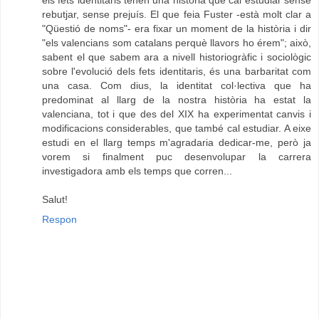
els fets identitaris tenen una història que cal estudiar sense
rebutjar, sense prejuís. El que feia Fuster -està molt clar a
"Qüestió de noms"- era fixar un moment de la història i dir
"els valencians som catalans perquè llavors ho érem"; això,
sabent el que sabem ara a nivell historiogràfic i sociològic
sobre l'evolució dels fets identitaris, és una barbaritat com
una casa. Com dius, la identitat col·lectiva que ha
predominat al llarg de la nostra història ha estat la
valenciana, tot i que des del XIX ha experimentat canvis i
modificacions considerables, que també cal estudiar. A eixe
estudi en el llarg temps m'agradaria dedicar-me, però ja
vorem si finalment puc desenvolupar la carrera
investigadora amb els temps que corren...
Salut!
Respon