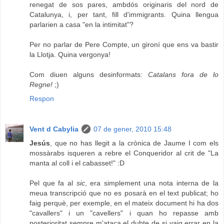
renegat de sos pares, ambdós originaris del nord de
Catalunya, i, per tant, fill d'immigrants. Quina llengua
parlarien a casa "en la intimitat"?
Per no parlar de Pere Compte, un gironí que ens va bastir
la Llotja. Quina vergonya!
Com diuen alguns desinformats:
Catalans fora de lo
Regne!
;)
Respon
Vent d Cabylia
07 de gener, 2010 15:48
Jesús
, que no has llegit a la crònica de Jaume I com els
mossàrabs isqueren a rebre el Conqueridor al crit de "La
manta al coll i el cabasset!" :D
Pel que fa al
sic
, era simplement una nota interna de la
meua transcripció que no es posarà en el text publicat; ho
faig perquè, per exemple, en el mateix document hi ha dos
"cavallers" i un "cavellers" i quan ho repasse amb
posterioritat sempre m'ataca el dubte de si vaig errar en la