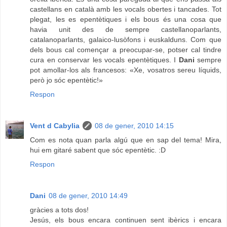
castellans en català amb les vocals obertes i tancades. Tot
plegat, les es epentètiques i els bous és una cosa que
havia unit des de sempre castellanoparlants,
catalanoparlants, galaico-lusòfons i euskalduns. Com que
dels bous cal començar a preocupar-se, potser cal tindre
cura en conservar les vocals epentètiques. I
Dani
sempre
pot amollar-los als francesos: «Xe, vosatros sereu líquids,
però jo sóc epentètic!»
Respon
Vent d Cabylia
08 de gener, 2010 14:15
Com es nota quan parla algú que en sap del tema! Mira,
hui em gitaré sabent que sóc epentètic. :D
Respon
Dani
08 de gener, 2010 14:49
gràcies a tots dos!
Jesús, els bous encara continuen sent ibèrics i encara