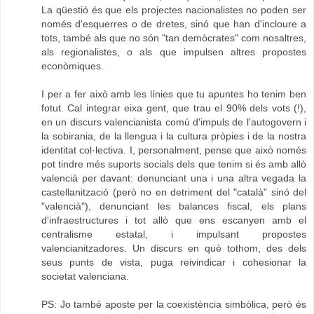
La qüestió és que els projectes nacionalistes no poden ser
només d'esquerres o de dretes, sinó que han d'incloure a
tots, també als que no són "tan demòcrates" com nosaltres,
als regionalistes, o als que impulsen altres propostes
econòmiques.
I per a fer això amb les línies que tu apuntes ho tenim ben
fotut. Cal integrar eixa gent, que trau el 90% dels vots (!),
en un discurs valencianista comú d'impuls de l'autogovern i
la sobirania, de la llengua i la cultura pròpies i de la nostra
identitat col·lectiva. I, personalment, pense que això només
pot tindre més suports socials dels que tenim si és amb allò
valencià per davant: denunciant una i una altra vegada la
castellanització (però no en detriment del "català" sinó del
"valencià"), denunciant les balances fiscal, els plans
d'infraestructures i tot allò que ens escanyen amb el
centralisme estatal, i impulsant propostes
valencianitzadores. Un discurs en què tothom, des dels
seus punts de vista, puga reivindicar i cohesionar la
societat valenciana.
PS: Jo també aposte per la coexistència simbòlica, però és