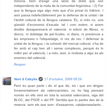
minoria, hem d'exigir una sèrie de drets que són
independents de la mida de la comunitat lingüística. i 2) Fer
que la llengua siga algo més que d'ús privat i/o folkòric. I
això passa indefectiblement per la defensa de la unitat i de
l'àmbit cultural de la llengua catalana. És, si més no, una
qüestió d'economia d'escala: tal i com estem, si anem
dividits desapareixerà el valencià: ni edició de llibres, ni
discos, ni doblatge de pel·lícules, ni diaris, ni presència a
les empreses o l'etiquetatge, ni res de res. I defensar la
unitat de la llengua, i la cohesió del mercat cultural, s'ha de
fer amb el cap ben alt i sense complexos, perquè és lo
millor per al valencià, i a més, això, si molesta a algú és als
enemics del valencià.
Respon
Vent d Cabylia
17 d’octubre, 2008 09:26
Però és quan parle i dic el que dic, tot i que em dirigisc
fonamentalment als valencianistes, no ho faig pensant
només en ells sinó en tota la societat valenciana, siga del
BLOC, del PSOE o del PP. Sembla que tu parles des de la
reserva: som els que som, d'esquerres, catalanoparlants...