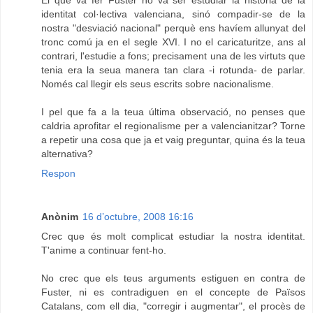
El que va fer Fuster no va ser estudiar la història de la
identitat col·lectiva valenciana, sinó compadir-se de la
nostra "desviació nacional" perquè ens havíem allunyat del
tronc comú ja en el segle XVI. I no el caricaturitze, ans al
contrari, l'estudie a fons; precisament una de les virtuts que
tenia era la seua manera tan clara -i rotunda- de parlar.
Només cal llegir els seus escrits sobre nacionalisme.
I pel que fa a la teua última observació, no penses que
caldria aprofitar el regionalisme per a valencianitzar? Torne
a repetir una cosa que ja et vaig preguntar, quina és la teua
alternativa?
Respon
Anònim
16 d’octubre, 2008 16:16
Crec que és molt complicat estudiar la nostra identitat.
T'anime a continuar fent-ho.
No crec que els teus arguments estiguen en contra de
Fuster, ni es contradiguen en el concepte de Països
Catalans, com ell dia, "corregir i augmentar", el procès de