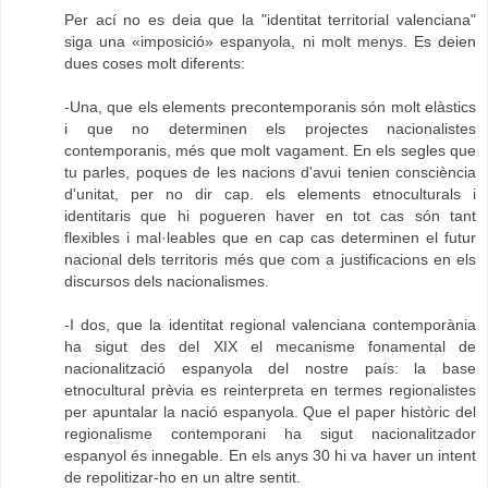
Per ací no es deia que la "identitat territorial valenciana"
siga una «imposició» espanyola, ni molt menys. Es deien
dues coses molt diferents:
-Una, que els elements precontemporanis són molt elàstics
i que no determinen els projectes nacionalistes
contemporanis, més que molt vagament. En els segles que
tu parles, poques de les nacions d'avui tenien consciència
d'unitat, per no dir cap. els elements etnoculturals i
identitaris que hi pogueren haver en tot cas són tant
flexibles i mal·leables que en cap cas determinen el futur
nacional dels territoris més que com a justificacions en els
discursos dels nacionalismes.
-I dos, que la identitat regional valenciana contemporània
ha sigut des del XIX el mecanisme fonamental de
nacionalització espanyola del nostre país: la base
etnocultural prèvia es reinterpreta en termes regionalistes
per apuntalar la nació espanyola. Que el paper històric del
regionalisme contemporani ha sigut nacionalitzador
espanyol és innegable. En els anys 30 hi va haver un intent
de repolitizar-ho en un altre sentit.