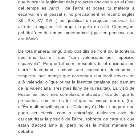
que buscar la legitimitat dels projectes nacionals en el túnel
del temps és
ranci
i de l'altra et poses tu mateixa a
escarvar en el passat (i no precisament el recent: segles
XIII, XIV, XV, XVI...) per justificar un projecte nacional. És
allò de la biga en l'ull propi i la palla en l'alié. Començant
pel títol 'des de temps immemorials' (que em pensava que
era irònic).
De tota manera: ningú amb dos dits de front diu la tonteria
que ens fas dir, que "som valencians per imposició
espanyola". Perquè tal com presentes tu el nacionalisme
d'arrel fusteriana, esdevé una caricatura doctrinària i
simplista, poc menys que carregada d'autoodi envers tot
allò valencià, o "que prima la identitat catalana per damunt
de la valenciana" (res més lluny de la realitat). La visió de
Fuster és molt més complexa, matisada i rica del que tu
presentes, com ho és tot el que ha vingut darrere (tret
d'"És molt senzill: digueu-li Catalunya"). No et negaré que
puga ser efectiu com a estratègia dialèctica això de
caricaturitzar la posició de l'altre, sobretot de cara als que
estan d'acord amb tu, però no és la millor manera de
debatre.