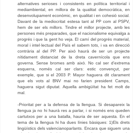
alternatives serioses i consistents en política territorial i
mediambiental, en millora de la qualitat democràtica, en
desenvolupament econòmic, en qualitat i en cohesió social.
Davant de la mediocritat estesa tant al PP com al PSPV,
hem de ser els millors. Tindre el millor projecte, amb les
persones més preparades, que el nacionalisme equivalga a
progrés i que la gent ho veja. El camí del progrés material,
moral i intel·lectual del País el sabem tots, i va en direcció
contrària al del PP. Per això haurà de ser un projecte
nítidament distanciat de la dreta cavernícola que ens
governa. Sense bromes amb això. No cal ser d'extrema
esquerra, només cal ser clars: estic convençut, per
exemple, que si el 2003 P. Mayor haguera dit clarament
que els vots al BNV mai no farien president Camps,
haguera sigut diputat. Aquella ambigüïtat ha fet molt de
mal.
-Prioritat per a la defensa de la llengua. Si desapareix la
llengua ja no hi haurà res a parlar, i si només ens queden
cartutxos per a una batalla, hauria de ser aquesta. En el
tema de la llengua hi ha dues línies bàsiques: 1)Els drets
lingüístics dels valencianoparlants. Encara que siguem una