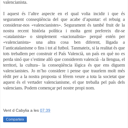
valencianista.
I aquest és l’altre aspecte en el qual volia incidir i que és
segurament conseqüència del que acabe d’apuntar: el rebuig a
considerar-nos «valencianistes». Segurament és també fruit de la
nostra recent història política i molta gent prefereix dir-se
«catalanista» o simplement «nacionalista» perquè entén per
«valencianista» una altra cosa ben diferent, lligada a
l’anticatalanisme o fins i tot al futbol. Tanmateix, si la realitat és que
tots treballem per construir el País Valencià, un país en què no es
perda sinó que s’estime allò que considerem valencià –la llengua, el
territori, la cultura– la conseqüència lògica és que ens diguem
valencianistes. Jo m’ho considere i pense que trauríem molt més
rèdit per a la nostra proposta si férem veure a tota la societat que
aquest és el vertader valencianisme, el que treballa pel país dels
valencians. Podem començar pel nostre propi nom.
Vent d Cabylia
a les
07:39
Comparteix