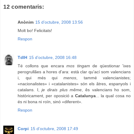
12 comentaris:
Anònim
15 d’octubre, 2008 13:56
Molt bo! Felicitats!
Respon
TdlH
15 d’octubre, 2008 16:48
Té collons que encara
mos tingam
de qüestionar 'ixes
perogrullães a hores d'ara: està clar qu'ací som valencians
i, qui més qui
menos
, tammé valencianistes;
«nacionalistes» i «catalanistes» són els âtres, espanyols i
catalans. I,
je dirais plus même
, ês valencians ho som,
històricament, per oposició a
Catalunya
... la qual cosa no
és ni bona ni roïn, sinó «diferent».
Respon
Corpi
15 d’octubre, 2008 17:49