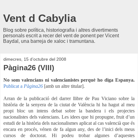
Vent d Cabylia
Blog sobre política, historiografia i altres divertiments
personals escrit a recer del vent de ponent per Vicent
Baydal, una barreja de xaloc i tramuntana.
dimecres, 15 d’octubre del 2008
Pàgina26 (VIII)
No som valencians ni valencianistes perquè ho diga Espanya.
Publicat a
Pàgina26
[amb un altre titular].
Arran de la publicació del darrer llibre de Pau Viciano sobre la
història de la senyera de la ciutat de València hi ha hagut al meu
propi bloc un intens debat sobre la bandera i els projectes
nacionalistes dels valencians. Les idees que hi propugne, fruit d’un
estudi de la història dels nacionalismes aplicat al cas valencià que és
encara en procés, vénen de fa algun any, des de l’inici dels meus
cursos de doctorat. Hi podeu trobar algunes d’aquestes