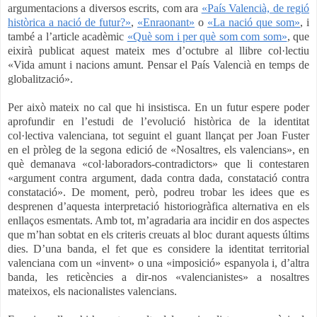
argumentacions a diversos escrits, com ara
«País Valencià, de regió
històrica a nació de futur?»
,
«Enraonant»
o
«La nació que som»
, i
també a l’article acadèmic
«Què som i per què som com som»
, que
eixirà publicat aquest mateix mes d’octubre al llibre col·lectiu
«Vida amunt i nacions amunt. Pensar el País Valencià en temps de
globalització».
Per això mateix no cal que hi insistisca. En un futur espere poder
aprofundir en l’estudi de l’evolució històrica de la identitat
col·lectiva valenciana, tot seguint el guant llançat per Joan Fuster
en el pròleg de la segona edició de «Nosaltres, els valencians», en
què demanava «col·laboradors-contradictors» que li contestaren
«argument contra argument, dada contra dada, constatació contra
constatació». De moment, però, podreu trobar les idees que es
desprenen d’aquesta interpretació historiogràfica alternativa en els
enllaços esmentats. Amb tot, m’agradaria ara incidir en dos aspectes
que m’han sobtat en els criteris creuats al bloc durant aquests últims
dies. D’una banda, el fet que es considere la identitat territorial
valenciana com un «invent» o una «imposició» espanyola i, d’altra
banda, les reticències a dir-nos «valencianistes» a nosaltres
mateixos, els nacionalistes valencians.