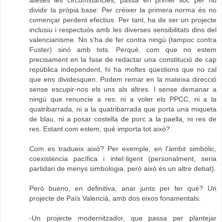
ateses les circumstàncies, passa en primer lloc per no
dividir la pròpia base: Per créixer la primera norma és no
començar perdent efectius. Per tant, ha de ser un projecte
inclusiu i respectuós amb les diverses sensibilitats dins del
valencianisme. No s'ha de fer contra ningú (tampoc contra
Fuster) sinó amb tots. Perquè, com que no estem
precisament en la fase de redactar una constitució de cap
república independent, hi ha moltes qüestions que no cal
que ens dividesquen. Podem remar en la mateixa direcció
sense escupir-nos els uns als altres. I sense demanar a
ningú que renuncie a res: ni a voler els PPCC, ni a la
quatribarrada, ni a la quatribarrada que porta una miqueta
de blau, ni a posar costella de porc a la paella, ni res de
res. Estant com estem, què importa tot això?
Com es tradueix això? Per exemple, en l'àmbit simbòlic,
coexistència pacífica i intel·ligent (personalment, seria
partidari de menys simbologia, però això és un altre debat).
Però bueno, en definitiva, anar junts per fer què? Un
projecte de País Valencià, amb dos eixos fonamentals:
-Un projecte modernitzador, que passa per plantejar