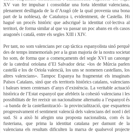
XV van fer impulsar i consolidar una forta identitat valenciana,
plenament deslligada de la d’Aragó (de la qual provenia una bona
part de la noblesa), de Catalunya i, evidentment, de Castella. Hi
hagué un procés històric que adscrigué la identitat col·lectiva al
territori, de forma similar al que va passar un poc abans en els casos
aragonés i català, entre els segles XIII i XIV.
Per tant, no som valencians per cap tàctica espanyolista sinó perquè
des de temps immemorials per a la gran majoria de la nostra societat
ho som, de forma que a començaments del segle XVI un canonge
de la catedral oriolana d’El Salvador deia: «los de Múrcia parlen
castellà e los de Oriola valencià, los uns se nomenen castellans, los
altres valencians». Tampoc Espanya ha fragmentat els imaginats
Països Catalans, sinó que els territoris històrics catalans, valencians
i balears tenen centenars d’anys d’existència. La veritable actuació
històrica de l’Estat espanyol que afebleix la cohesió valenciana i les
possibilitats de fer reeixir un nacionalisme alternatiu a l’espanyol és
–a banda de la castellanització– la provincialització, que esquartera
progressivament el sentiment valencià dels valencians del nord i del
sud. Si a això hi afegim una proposta nacionalista, com és la
fusteriana, que prima la identitat catalana per damunt de la
valenciana els resultats dificulten la marxa de qualsevol projecte