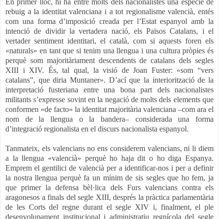
En primer lloc, hi ha entre molts dels nacionalistes una espècie de
rebuig a la identitat valenciana i a tot regionalisme valencià, entés
com una forma d’imposició creada per l’Estat espanyol amb la
intenció de dividir la vertadera nació, els Països Catalans, i el
vertader sentiment identitari, el català, com si aquests foren els
«naturals» en tant que si tenim una llengua i una cultura pròpies és
perquè som majoritàriament descendents de catalans dels segles
XIII i XIV. És, tal qual, la visió de Joan Fuster: «som “vers
catalans”, que diria Muntaner». D’ací que la interiorització de la
interpretació fusteriana entre una bona part dels nacionalistes
militants s’expresse sovint en la negació de molts dels elements que
conformen «de facto» la identitat majoritària valenciana –com ara el
nom de la llengua o la bandera– considerada una forma
d’integració regionalista en el discurs nacionalista espanyol.
Tanmateix, els valencians no ens considerem valencians, ni li diem
a la llengua «valencià» perquè ho haja dit o ho diga Espanya.
Emprem el gentilici de valencià per a identificar-nos i per a definir
la nostra llengua perquè fa un mínim de sis segles que ho fem, ja
que primer la defensa bèl·lica dels Furs valencians contra els
aragonesos a finals del segle XIII, després la pràctica parlamentària
de les Corts del regne durant el segle XIV i, finalment, el ple
desenvolupament institucional i administratiu regnícola del segle