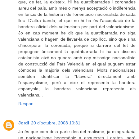
que, de fet, ja existeix. Hi ha quatribarrades i coronades
arreu del país, amb més o menys acceptació o indiferència
en funció de la història i de l'orientació nacionalista de cada
lloc. D'altra banda, el que no hi ha és l'acceptació de la
bandera oficial dels valencians per part del valencianisme.
Jo en cap moment he dit que la quatribarrada no siga
valenciana o hagem de llevar-la de cap lloc, sinó que s'ha
d'incorporar la coronada, perquè si darrere del fet de
propugnar únicament la quatribarrada hi ha un discurs
catalanista això no quadra amb cap missatge nacionalista
de construcció del País Valencià en el qual puguem estar
còmodes la majoria dels valencians. Molts nacionalistes
semblen identificar la "blavera" directament amb
l'espanyolisme, però a eixe el representa la bandera
espanyola; la bandera valenciana representa als
valencians...
Respon
Jordi
20 d’octubre, 2008 10:31
Jo és que com deia parle des del realisme, ja m'agradaria
un nacionalisme hegemònic a esquerres i dretes, però