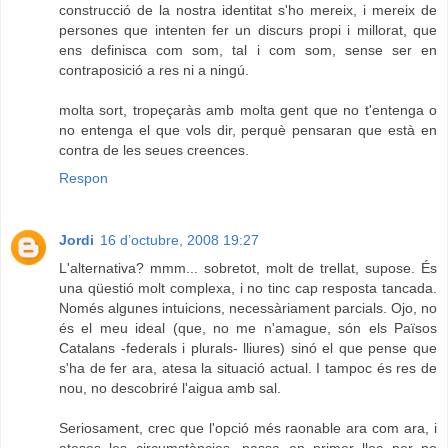
construcció de la nostra identitat s'ho mereix, i mereix de
persones que intenten fer un discurs propi i millorat, que
ens definisca com som, tal i com som, sense ser en
contraposició a res ni a ningú.
molta sort, tropeçaràs amb molta gent que no t'entenga o
no entenga el que vols dir, perquè pensaran que està en
contra de les seues creences.
Respon
Jordi
16 d’octubre, 2008 19:27
L'alternativa? mmm... sobretot, molt de trellat, supose. És
una qüestió molt complexa, i no tinc cap resposta tancada.
Només algunes intuicions, necessàriament parcials. Ojo, no
és el meu ideal (que, no me n'amague, són els Països
Catalans -federals i plurals- lliures) sinó el que pense que
s'ha de fer ara, atesa la situació actual. I tampoc és res de
nou, no descobriré l'aigua amb sal.
Seriosament, crec que l'opció més raonable ara com ara, i