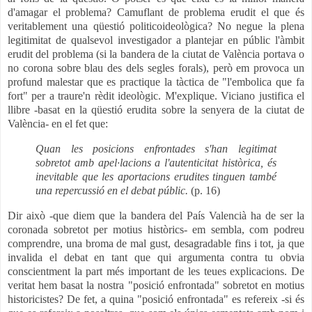
d'amagar el problema? Camuflant de problema erudit el que és
veritablement una qüestió politicoideològica? No negue la plena
legitimitat de qualsevol investigador a plantejar en públic l'àmbit
erudit del problema (si la bandera de la ciutat de València portava o
no corona sobre blau des dels segles forals), però em provoca un
profund malestar que es practique la tàctica de "l'embolica que fa
fort" per a traure'n rèdit ideològic. M'explique. Viciano justifica el
llibre -basat en la qüestió erudita sobre la senyera de la ciutat de
València- en el fet que:
Quan les posicions enfrontades s'han legitimat
sobretot amb apel·lacions a l'autenticitat històrica, és
inevitable que les aportacions erudites tinguen també
una repercussió en el debat públic.
(p. 16)
Dir això -que diem que la bandera del País Valencià ha de ser la
coronada sobretot per motius històrics- em sembla, com podreu
comprendre, una broma de mal gust, desagradable fins i tot, ja que
invalida el debat en tant que qui argumenta contra tu obvia
conscientment la part més important de les teues explicacions. De
veritat hem basat la nostra "posició enfrontada" sobretot en motius
historicistes? De fet, a quina "posició enfrontada" es refereix -si és