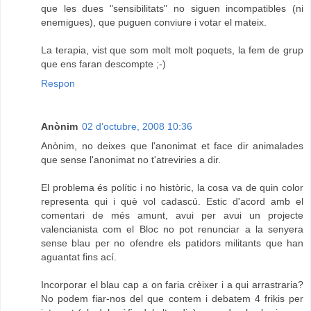
que les dues "sensibilitats" no siguen incompatibles (ni
enemigues), que puguen conviure i votar el mateix.
La terapia, vist que som molt molt poquets, la fem de grup
que ens faran descompte ;-)
Respon
Anònim
02 d’octubre, 2008 10:36
Anònim, no deixes que l'anonimat et face dir animalades
que sense l'anonimat no t'atreviries a dir.
El problema és polític i no històric, la cosa va de quin color
representa qui i què vol cadascú. Estic d'acord amb el
comentari de més amunt, avui per avui un projecte
valencianista com el Bloc no pot renunciar a la senyera
sense blau per no ofendre els patidors militants que han
aguantat fins ací.
Incorporar el blau cap a on faria crèixer i a qui arrastraria?
No podem fiar-nos del que contem i debatem 4 frikis per