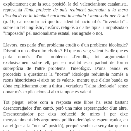
explícitament que la seua posició, la del valencianisme catalanista,
representa
l'únic projecte de país realment alternatiu a la mera
dissolució en la identitat nacional inventada i imposada per l'estat
(p. 16; cal recordar ací que tota identitat nacional és "inventada" -
sobre un fet lingüístic, històric, religiós o d'altre tipus- i impulsada o
"imposada" pel nacionalisme estatal, ens agrade o no).
Llavors, ens parla d'un problema erudit o d'un problema ideològic?
Discutim un o discutim els dos? El que no veig valent és dir que es
parla només d'un problema -l'erudit-, tot argumentant
exclusivament sobre ell, per en realitat estar parlant de forma
subreptícia de l'altre problema -l'ideològic. D'una banda es
procedeix a qüestionar la "nostra" ideologia reduint-la només a
raons historicistes -i això no és valent-, mentre que d'altra banda es
dóna explícitament com a única i vertadera "l'altra ideologia" sense
donar més explicacions -i això tampoc és valent.
Tot plegat, rebre com a resposta este llibre ha estat bastant
desencoratjador d'un cantó, però una mica esperançador d'un altre.
Desencoratjador per eixa reducció de mires i per eixe
menysteniment dels arguments politicoideològics; esperançador, en
canvi (per a la "nostra" posició), perquè sembla assenyalar que no