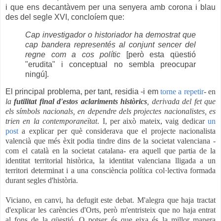
i que ens decantàvem per una senyera amb corona i blau
des del segle XVI, concloíem que:
Cap investigador o historiador ha demostrat que
cap bandera representés al conjunt sencer del
regne com a cos polític
[però esta qüestió
"erudita" i conceptual no sembla preocupar
ningú].
El principal problema, per tant, residia -i em
torne a repetir
- en
la
futilitat final d'estos aclariments històrics
, derivada del fet que
els símbols nacionals, en dependre dels projectes nacionalistes, es
trien en la contemporaneïtat
. I, per això mateix, vaig dedicar
un
post
a explicar per què considerava que el projecte nacionalista
valencià que més èxit podia tindre dins de la societat valenciana -
com el català en la societat catalana- era aquell que partia de la
identitat territorial històrica, la identitat valenciana lligada a un
territori determinat i a una consciència política col·lectiva formada
durant segles d'història.
Viciano, en canvi, ha defugit este debat. M'alegra que haja tractat
d'explicar les carències d'Orts, però m'entristeix que no haja entrat
al fons de la qüestió. O potser és que eixa és la millor manera