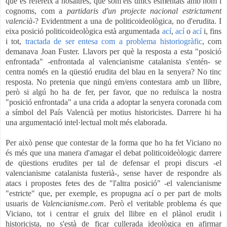
que es refereix a nosaltres, que som els únics esmentats amb nom i
cognoms, com a
partidaris d'un projecte nacional estrictament
valencià
-? Evidentment a una de politicoideològica, no d'erudita. I
eixa posició politicoideològica està argumentada
ací
,
ací
o
ací
i, fins
i tot,
tractada de ser
entesa com a problema historiogràfic
, com
demanava Joan Fuster. Llavors per què la resposta a esta "posició
enfrontada" -enfrontada al valencianisme catalanista s'entén- se
centra només en la qüestió erudita del blau en la senyera? No tinc
resposta. No pretenia que ningú em/ens contestara amb un llibre,
però si algú ho ha de fer, per favor, que no reduïsca la nostra
"posició enfrontada" a una crida a adoptar la senyera coronada com
a símbol del País Valencià per motius historicistes. Darrere hi ha
una argumentació intel·lectual molt més elaborada.
Per això pense que contestar de la forma que ho ha fet Viciano no
és més que una manera d'amagar el debat politicoideòlogic darrere
de qüestions erudites per tal de defensar el propi discurs -el
valencianisme catalanista fusterià-, sense haver de respondre als
atacs i propostes fetes des de "l'altra posició" -el valencianisme
"estricte" que, per exemple, es propugna ací o per part de molts
usuaris de
Valencianisme.com
. Però el veritable problema és que
Viciano, tot i centrar el gruix del llibre en el plànol erudit i
historicista, no s'està de ficar cullerada ideològica en afirmar