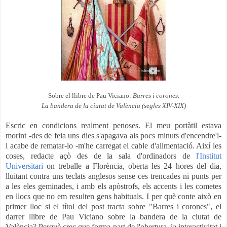
Sobre el llibre de Pau Viciano:
Barres i corones.
La bandera de la ciutat de València (segles XIV-XIX)
Escric en condicions realment penoses. El meu portàtil estava
morint -des de feia uns dies s'apagava als pocs minuts d'encendre'l-
i acabe de rematar-lo -m'he carregat el cable d'alimentació. Així les
coses, redacte açò des de la sala d'ordinadors de
l'Institut
Universitari
on treballe a Florència, oberta les 24 hores del dia,
lluitant contra uns teclats anglesos sense ces trencades ni punts per
a les eles geminades, i amb els apòstrofs, els accents i les cometes
en llocs que no em resulten gens habituals. I per què conte això en
primer lloc si el títol del post tracta sobre "Barres i corones", el
darrer llibre de Pau Viciano sobre la bandera de la ciutat de
València? Perquè crec que forma part de l'obertura, la interactivitat i