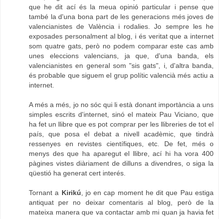
que he dit ací és la meua opinió particular i pense que
també la d'una bona part de les generacions més joves de
valencianistes de València i rodalies. Jo sempre les he
exposades personalment al blog, i és veritat que a internet
som quatre gats, però no podem comparar este cas amb
unes eleccions valencians, ja que, d'una banda, els
valencianistes en general som "sis gats", i, d'altra banda,
és probable que siguem el grup polític valencià més actiu a
internet.
A més a més, jo no sóc qui li està donant importància a uns
simples escrits d'internet, sinó el mateix Pau Viciano, que
ha fet un llibre que es pot comprar per les llibreries de tot el
país, que posa el debat a nivell acadèmic, que tindrà
ressenyes en revistes científiques, etc. De fet, més o
menys des que ha aparegut el llibre, ací hi ha vora 400
pàgines vistes diàriament de dilluns a divendres, o siga la
qüestió ha generat cert interés.
Tornant a
Kirikú
, jo en cap moment he dit que Pau estiga
antiquat per no deixar comentaris al blog, però de la
mateixa manera que va contactar amb mi quan ja havia fet