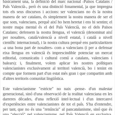
bàsicament una, la definició del marc nacional -Països Catalans /
País Valencià-, però és una distinció fonamental, ja que impregna
tots els seus discursos i accions: ser valencians no és la nostra
manera de ser catalans, és simplement la nostra manera de ser el
que som, valencians, perquè així ho hem heretat i ens hi sentim; el
nostre mapa mental és el del País Valencià, no el dels Països
Catalans; defensem la nostra llengua, el valencià (denominat així
per nosaltres, català/valencià a nivell estatal, i català a nivell
científic internacional), i la nostra cultura perquè ens particularitzen
-a una bona part de nosaltres- com a valencians (i per a defensar
eixa llengua en valencià és imprescindible potenciar un mercat
editorial, comunicatiu i cultural comú a catalans, valencians i
balears); i, finalment, volem aplicar les nostres polítiques
valencianistes exclusivament al territori valencià, bo i tenint en
compte que formem part d'un estat més gran i que compartim amb
d'altres territoris comunitat lingüística.
Este valencianisme "estricte" no naix -pense- d'un malestar
generacional, sinó d'una observació de la realitat valenciana en les
darreres dècades, d'una reflexió intel·lectual i d'un intercanvi
d'experiències entre valencianistes de tot el país. S'ha d'entendre,
per tant, que no és una "renúncia" al pancatalanisme, sinó que és
una "elecció" pel valencianisme, pel País Valencià en exclusiva.