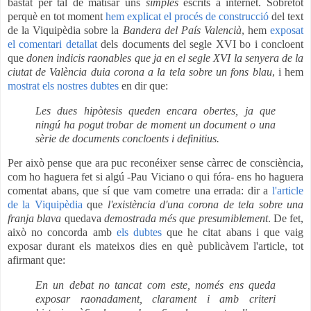
bastat per tal de matisar uns
simples
escrits a internet. Sobretot
perquè en tot moment
hem explicat el procés de construcció
del text
de la Viquipèdia sobre la
Bandera del País Valencià
, hem
exposat
el comentari detallat
dels documents del segle XVI bo i concloent
que
donen indicis raonables que ja en el segle XVI la senyera de la
ciutat de València duia corona a la tela sobre un fons blau
, i hem
mostrat els nostres dubtes
en dir que:
Les dues hipòtesis queden encara obertes, ja que
ningú ha pogut trobar de moment un document o una
sèrie de documents concloents i definitius.
Per això pense que ara puc reconéixer sense càrrec de consciència,
com ho haguera fet si algú -Pau Viciano o qui fóra- ens ho haguera
comentat abans, que sí que vam cometre una errada: dir a
l'article
de la Viquipèdia
que
l'existència d'una corona de tela sobre una
franja blava
quedava
demostrada més que presumiblement
. De fet,
això no concorda amb
els dubtes
que he citat abans i que vaig
exposar durant els mateixos dies en què publicàvem l'article, tot
afirmant que:
En un debat no tancat com este, només ens queda
exposar raonadament, clarament i amb criteri