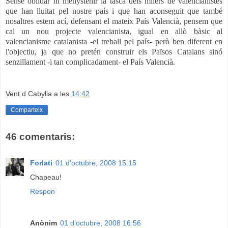
Sense oblidar ni menystenir la tasca dels milers de valencianistes
que han lluitat pel nostre país i que han aconseguit que també
nosaltres estem ací, defensant el mateix País Valencià, pensem que
cal un nou projecte valencianista, igual en allò bàsic al
valencianisme catalanista -el treball pel país- però ben diferent en
l'objectiu, ja que no pretén construir els Països Catalans sinó
senzillament -i tan complicadament- el País Valencià.
Vent d Cabylia
a les
14:42
Comparteix
46 comentaris:
Forlati
01 d’octubre, 2008 15:15
Chapeau!
Respon
Anònim
01 d’octubre, 2008 16:56