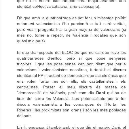
que en el nostre cas tampoc crea majoritàriament una
identitat col·lectiva catalana, sinó valenciana).
Dir que amb la quatribarrada es pot fer un missatge polític
netament valencianista t'ho pareixerà a tu i serà veritat,
però ves i pregunta-li a la gran majoria de valencians (si
més no, torne a repetir, de València i rodalies que són
quasi mig país).
El que dic respecte del BLOC és que no cal que lleve les
quatribarrades d'enlloc, però sí que pose senyeres
tricolors. I que les pose sense cap por, dient que per a
valencians i valencianistes nosaltres, furtant-li el discurs
identitari al PP i tractant de demostrar que ací els únics que
ens volen furtar res són ells, els castellanistes i els
centralistes. Potser el meu discurs és massa de
"demarcació" de València, però com diu
Dani
qui ha de
tirar del carro és València. Les potencialitats per a fer
discurs valencianista a les comarques de l'Horta, les
Riberes i les proximitats són grans i són les més poblades
del país.
En fi, enganxant també amb el que diu el mateix Dani, el