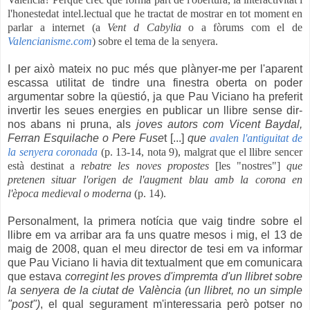
l'honestedat intel.lectual que he tractat de mostrar en tot moment en
parlar a internet (a
Vent d Cabylia
o a fòrums com el de
Valencianisme.com
) sobre el tema de la senyera.
I per això mateix no puc més que plànyer-me per l'aparent
escassa utilitat de tindre una finestra oberta on poder
argumentar sobre la qüestió, ja que Pau Viciano ha preferit
invertir les seues energies en publicar un llibre sense dir-
nos abans ni pruna, als
joves autors com Vicent Baydal,
Ferran Esquilache o Pere Fuse
t [...]
que
avalen l'antiguitat de
la senyera coronada
(p. 13-14, nota 9), malgrat que el llibre sencer
està destinat a
rebatre les noves propostes
[les "nostres"]
que
pretenen situar l'origen de l'augment blau amb la corona en
l'època medieval o moderna
(p. 14).
Personalment, la primera notícia que vaig tindre sobre el
llibre em va arribar ara fa uns quatre mesos i mig, el 13 de
maig de 2008, quan el meu director de tesi em va informar
que Pau Viciano li havia dit textualment que em comunicara
que estava
corregint les proves d'impremta d'un llibret sobre
la senyera de la ciutat de València (un llibret, no un simple
"post")
, el qual segurament m'interessaria però potser no