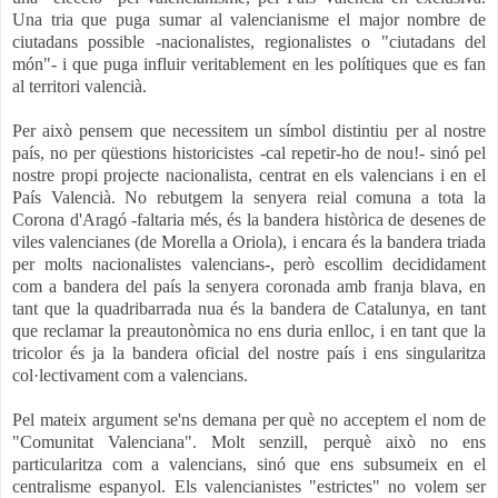
Una tria que puga sumar al valencianisme el major nombre de
ciutadans possible -nacionalistes, regionalistes o "ciutadans del
món"- i que puga influir veritablement en les polítiques que es fan
al territori valencià.
Per això pensem que necessitem un símbol distintiu per al nostre
país, no per qüestions historicistes -cal repetir-ho de nou!- sinó pel
nostre propi projecte nacionalista, centrat en els valencians i en el
País Valencià. No rebutgem la senyera reial comuna a tota la
Corona d'Aragó -faltaria més, és la bandera històrica de desenes de
viles valencianes (de Morella a Oriola), i encara és la bandera triada
per molts nacionalistes valencians-, però escollim decididament
com a bandera del país la senyera coronada amb franja blava, en
tant que la quadribarrada nua és la bandera de Catalunya, en tant
que reclamar la preautonòmica no ens duria enlloc, i en tant que la
tricolor és ja la bandera oficial del nostre país i ens singularitza
col·lectivament com a valencians.
Pel mateix argument se'ns demana per què no acceptem el nom de
"Comunitat Valenciana". Molt senzill, perquè això no ens
particularitza com a valencians, sinó que ens subsumeix en el
centralisme espanyol. Els valencianistes "estrictes" no volem ser