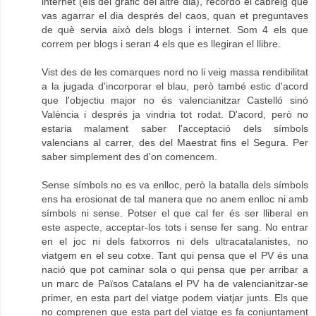
internet (els del gràfic del altre dia), recordo el cabreig que
vas agarrar el dia després del caos, quan et preguntaves
de què servia això dels blogs i internet. Som 4 els que
correm per blogs i seran 4 els que es llegiran el llibre.
Vist des de les comarques nord no li veig massa rendibilitat
a la jugada d'incorporar el blau, però també estic d'acord
que l'objectiu major no és valencianitzar Castelló sinó
València i després ja vindria tot rodat. D'acord, però no
estaria malament saber l'acceptació dels símbols
valencians al carrer, des del Maestrat fins el Segura. Per
saber simplement des d'on comencem.
Sense símbols no es va enlloc, però la batalla dels símbols
ens ha erosionat de tal manera que no anem enlloc ni amb
símbols ni sense. Potser el que cal fer és ser lliberal en
este aspecte, acceptar-los tots i sense fer sang. No entrar
en el joc ni dels fatxorros ni dels ultracatalanistes, no
viatgem en el seu cotxe. Tant qui pensa que el PV és una
nació que pot caminar sola o qui pensa que per arribar a
un marc de Països Catalans el PV ha de valencianitzar-se
primer, en esta part del viatge podem viatjar junts. Els que
no comprenen que esta part del viatge es fa conjuntament