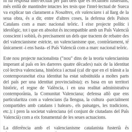
hi ha resposta intel·lectual per part dels que es reclamen fusterians,
més enllà de mantindre intactes les tesis que l'intel·lectual de Sueca
va explicar tan clarament a
Nosaltres, els valencians
i al llarg de la
seua obra, és a dir, entre d'altres coses, la defensa dels Països
Catalans com a marc nacional teòric. I eixe projecte polític i
ideològic, tot i que en absolut és incompatible amb un País Valencià
conscient i sobirà, és precisament un dels que tractem de rebatre des
del valencianisme estricte, un valencianisme que, contràriament, té
únicament -i ens basta- el País Valencià com a marc nacional teòric.
Este nou projecte nacionalista ("nou" dins de la teoria valencianista
imperant al país en les darreres quatre dècades) naix de la identitat
col·lectiva valenciana, històrica i actual (cal dir que en el trànsit a la
contemporaneïtat eixa identitat ha estat substituïda a moltes parts
del país per una identitat provincialista); es basa en un territori
històric, el regne de València, i en una realitat administrativa
contemporània, la Comunitat Valenciana; defensa allò que ens
particularitza com a valencians (la llengua, la cultura -parcialment
compartides amb catalans i balears-, els paisatges, les tradicions,
etc.); i pren la societat valenciana (el conjunt de ciutadans del País
Valencià) com a eix fonamental de les seues actuacions.
La diferència amb el valencianisme catalanista fusterià és