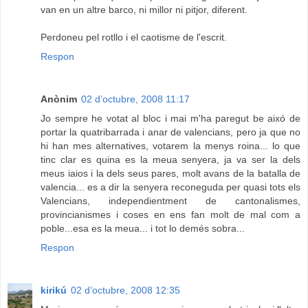
van en un altre barco, ni millor ni pitjor, diferent.
Perdoneu pel rotllo i el caotisme de l'escrit.
Respon
Anònim
02 d’octubre, 2008 11:17
Jo sempre he votat al bloc i mai m'ha paregut be aixó de
portar la quatribarrada i anar de valencians, pero ja que no
hi han mes alternatives, votarem la menys roina... lo que
tinc clar es quina es la meua senyera, ja va ser la dels
meus iaios i la dels seus pares, molt avans de la batalla de
valencia... es a dir la senyera reconeguda per quasi tots els
Valencians, independientment de cantonalismes,
provincianismes i coses en ens fan molt de mal com a
poble...esa es la meua... i tot lo demés sobra...
Respon
kirikú
02 d’octubre, 2008 12:35