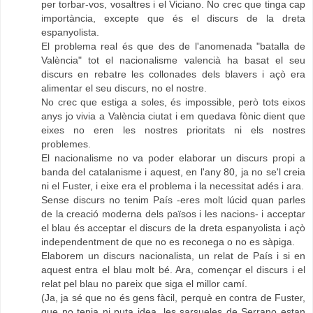
per torbar-vos, vosaltres i el Viciano. No crec que tinga cap
importància, excepte que és el discurs de la dreta
espanyolista.
El problema real és que des de l'anomenada "batalla de
València" tot el nacionalisme valencià ha basat el seu
discurs en rebatre les collonades dels blavers i açò era
alimentar el seu discurs, no el nostre.
No crec que estiga a soles, és impossible, però tots eixos
anys jo vivia a València ciutat i em quedava fònic dient que
eixes no eren les nostres prioritats ni els nostres
problemes.
El nacionalisme no va poder elaborar un discurs propi a
banda del catalanisme i aquest, en l'any 80, ja no se'l creia
ni el Fuster, i eixe era el problema i la necessitat adés i ara.
Sense discurs no tenim País -eres molt lúcid quan parles
de la creació moderna dels països i les nacions- i acceptar
el blau és acceptar el discurs de la dreta espanyolista i açò
independentment de que no es reconega o no es sàpiga.
Elaborem un discurs nacionalista, un relat de País i si en
aquest entra el blau molt bé. Ara, començar el discurs i el
relat pel blau no pareix que siga el millor camí.
(Ja, ja sé que no és gens fàcil, perquè en contra de Fuster,
que no tenia ni puta idea, les sarsueles de Serrano estan