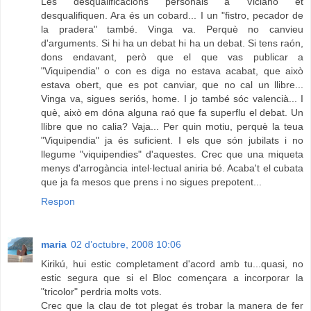
Les desqualificacions personals a Viciano et
desqualifiquen. Ara és un cobard... I un "fistro, pecador de
la pradera" també. Vinga va. Perquè no canvieu
d'arguments. Si hi ha un debat hi ha un debat. Si tens raón,
dons endavant, però que el que vas publicar a
"Viquipendia" o con es diga no estava acabat, que això
estava obert, que es pot canviar, que no cal un llibre...
Vinga va, sigues seriós, home. I jo també sóc valencià... I
què, això em dóna alguna raó que fa superflu el debat. Un
llibre que no calia? Vaja... Per quin motiu, perquè la teua
"Viquipendia" ja és suficient. I els que són jubilats i no
llegume "viquipendies" d'aquestes. Crec que una miqueta
menys d'arrogància intel·lectual aniria bé. Acaba't el cubata
que ja fa mesos que prens i no sigues prepotent...
Respon
maria
02 d’octubre, 2008 10:06
Kirikú, hui estic completament d'acord amb tu...quasi, no
estic segura que si el Bloc començara a incorporar la
"tricolor" perdria molts vots.
Crec que la clau de tot plegat és trobar la manera de fer