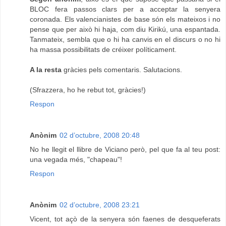
BLOC fera passos clars per a acceptar la senyera
coronada. Els valencianistes de base són els mateixos i no
pense que per això hi haja, com diu Kirikú, una espantada.
Tanmateix, sembla que o hi ha canvis en el discurs o no hi
ha massa possibilitats de créixer políticament.
A la resta
gràcies pels comentaris. Salutacions.
(Sfrazzera, ho he rebut tot, gràcies!)
Respon
Anònim
02 d’octubre, 2008 20:48
No he llegit el llibre de Viciano però, pel que fa al teu post:
una vegada més, "chapeau"!
Respon
Anònim
02 d’octubre, 2008 23:21
Vicent, tot açò de la senyera són faenes de desqueferats