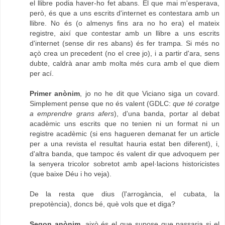
el llibre podia haver-ho fet abans. El que mai m'esperava,
però, és que a uns escrits d'internet es contestara amb un
llibre. No és (o almenys fins ara no ho era) el mateix
registre, així que contestar amb un llibre a uns escrits
d'internet (sense dir res abans) és fer trampa. Si més no
açò crea un precedent (no el cree jo), i a partir d'ara, sens
dubte, caldrà anar amb molta més cura amb el que diem
per ací.
Primer anònim
, jo no he dit que Viciano siga un covard.
Simplement pense que no és valent (GDLC:
que té coratge
a emprendre grans afers
), d'una banda, portar al debat
acadèmic uns escrits que no tenien ni un format ni un
registre acadèmic (si ens hagueren demanat fer un article
per a una revista el resultat hauria estat ben diferent), i,
d'altra banda, que tampoc és valent dir que advoquem per
la senyera tricolor sobretot amb apel·lacions historicistes
(que baixe Déu i ho veja).
De la resta que dius (l'arrogància, el cubata, la
prepotència), doncs bé, què vols que et diga?
Segon anònim
, això és el que supose que passaria si el