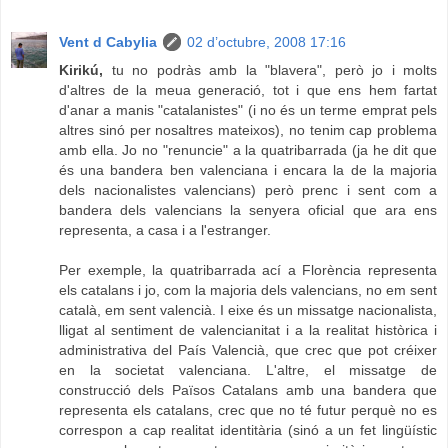
Vent d Cabylia
02 d’octubre, 2008 17:16
Kirikú,
tu no podràs amb la "blavera", però jo i molts
d'altres de la meua generació, tot i que ens hem fartat
d'anar a manis "catalanistes" (i no és un terme emprat pels
altres sinó per nosaltres mateixos), no tenim cap problema
amb ella. Jo no "renuncie" a la quatribarrada (ja he dit que
és una bandera ben valenciana i encara la de la majoria
dels nacionalistes valencians) però prenc i sent com a
bandera dels valencians la senyera oficial que ara ens
representa, a casa i a l'estranger.
Per exemple, la quatribarrada ací a Florència representa
els catalans i jo, com la majoria dels valencians, no em sent
català, em sent valencià. I eixe és un missatge nacionalista,
lligat al sentiment de valencianitat i a la realitat històrica i
administrativa del País Valencià, que crec que pot créixer
en la societat valenciana. L'altre, el missatge de
construcció dels Països Catalans amb una bandera que
representa els catalans, crec que no té futur perquè no es
correspon a cap realitat identitària (sinó a un fet lingüístic