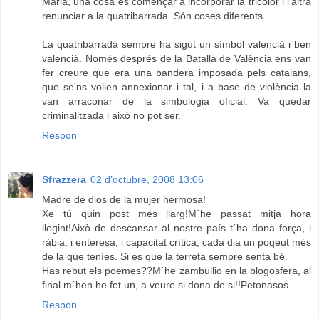
Maria, una cosa és començar a incorporar la tricolor i l'altra
renunciar a la quatribarrada. Són coses diferents.
La quatribarrada sempre ha sigut un símbol valencià i ben
valencià. Només després de la Batalla de València ens van
fer creure que era una bandera imposada pels catalans,
que se'ns volien annexionar i tal, i a base de violència la
van arraconar de la simbologia oficial. Va quedar
criminalitzada i això no pot ser.
Respon
Sfrazzera
02 d’octubre, 2008 13:06
Madre de dios de la mujer hermosa!
Xe tú quin post més llarg!M´he passat mitja hora
llegint!Això de descansar al nostre país t´ha dona força, i
ràbia, i enteresa, i capacitat crítica, cada dia un poqeut més
de la que teníes. Si es que la terreta sempre senta bé.
Has rebut els poemes??M´he zambullio en la blogosfera, al
final m´hen he fet un, a veure si dona de si!!Petonasos
Respon