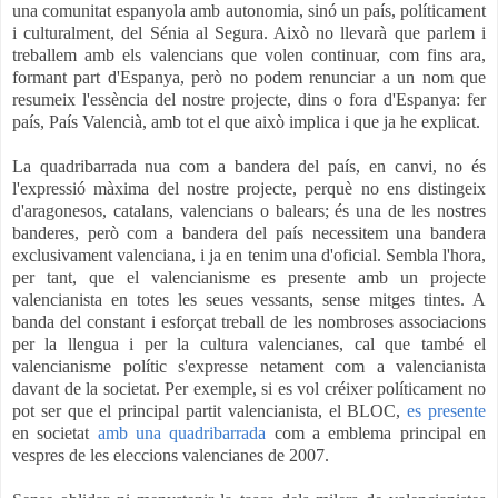
una comunitat espanyola amb autonomia, sinó un país, políticament
i culturalment, del Sénia al Segura. Això no llevarà que parlem i
treballem amb els valencians que volen continuar, com fins ara,
formant part d'Espanya, però no podem renunciar a un nom que
resumeix l'essència del nostre projecte, dins o fora d'Espanya: fer
país, País Valencià, amb tot el que això implica i que ja he explicat.
La quadribarrada nua com a bandera del país, en canvi, no és
l'expressió màxima del nostre projecte, perquè no ens distingeix
d'aragonesos, catalans, valencians o balears; és una de les nostres
banderes, però com a bandera del país necessitem una bandera
exclusivament valenciana, i ja en tenim una d'oficial. Sembla l'hora,
per tant, que el valencianisme es presente amb un projecte
valencianista en totes les seues vessants, sense mitges tintes. A
banda del constant i esforçat treball de les nombroses associacions
per la llengua i per la cultura valencianes, cal que també el
valencianisme polític s'expresse netament com a valencianista
davant de la societat. Per exemple, si es vol créixer políticament no
pot ser que el principal partit valencianista, el BLOC,
es presente
en societat
amb una quadribarrada
com a emblema principal en
vespres de les eleccions valencianes de 2007.