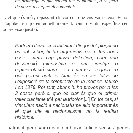
historiogràfic el que sabem fins el moment, a l'espera
de noves recerques documentals
.
I, el que és més, repassant els correus que ens vam creuar Ferran
Esquilache i jo en aquell moment, vam discutir específicament
sobre eixa qüestió:
Podríem llevar la taxativitat i dir que tot plegat no
es pot saber, hi ha arguments per a les dues
coses, però cap prova definitiva, com una
descripció exhaustiva o una imatge o
representació clara
[...]
La primera vegada en
què pareix amb el blau és en les fotos de
l'exposició de la celebració de la mort de Jaume
I en 1876. Per tant, abans hi ha proves per a les
2 coses però el que és clar és que el primer
valencianisme trià per la tricolor
[...]
En tot cas, si
vinculem nació a nacionalisme allò important és
el que trie el nacionalisme, no la realitat
històrica.
Finalment, però, vam decidir publicar l'article sense a penes