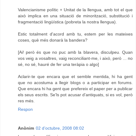
Valencianisme polític + Unitat de la llengua, amb tot el que
això implica en una situació de minorització, substitució i
fragmentació lingüística (pobreta la nostra llengua).
Estic totalment d'acord amb tu, estem per les mateixes
coses, què més donarà la bandera?
[Ai! però és que no puc amb la blavera, disculpeu. Quan
vos veig a vosaltres, vaig reconciliant-me, i això, però ... no
sé, no sé, hauré de fer una teràpia o algo]
Aclarir-te que encara que et semble mentida, hi ha gent
que no acostuma a llegir blogs o a participar en forums.
Que encara hi ha gent que prefereix el paper per a publicar
els seus escrits. Se'ls pot acusar d'antiquats, si es vol, però
res més.
Respon
Anònim
02 d’octubre, 2008 08:02