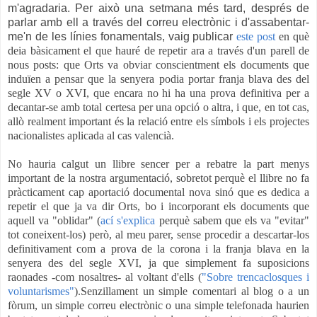
m'agradaria. Per això una setmana més tard, després de
parlar amb ell a través del correu electrònic i d'assabentar-
me'n de les línies fonamentals, vaig publicar
este post
en què
deia bàsicament el que hauré de repetir ara a través d'un parell de
nous posts: que Orts va obviar conscientment els documents que
induïen a pensar que la senyera podia portar franja blava des del
segle XV o XVI, que encara no hi ha una prova definitiva per a
decantar-se amb total certesa per una opció o altra, i que, en tot cas,
allò realment important és la relació entre els símbols i els projectes
nacionalistes aplicada al cas valencià.
No hauria calgut un llibre sencer per a rebatre la part menys
important de la nostra argumentació, sobretot perquè el llibre no fa
pràcticament cap aportació documental nova sinó que es dedica a
repetir el que ja va dir Orts, bo i incorporant els documents que
aquell va "oblidar" (
ací s'explica
perquè sabem que els va "evitar"
tot coneixent-los) però, al meu parer, sense procedir a descartar-los
definitivament com a prova de la corona i la franja blava en la
senyera des del segle XVI, ja que simplement fa suposicions
raonades
-com nosaltres- al voltant d'ells (
"Sobre trencaclosques i
voluntarismes"
).Senzillament un simple comentari al blog o a un
fòrum, un simple correu electrònic o una simple telefonada haurien