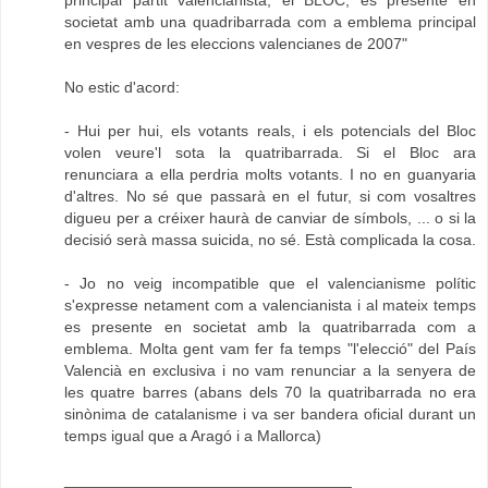
principal partit valencianista, el BLOC, es presente en
societat amb una quadribarrada com a emblema principal
en vespres de les eleccions valencianes de 2007"
No estic d'acord:
- Hui per hui, els votants reals, i els potencials del Bloc
volen veure'l sota la quatribarrada. Si el Bloc ara
renunciara a ella perdria molts votants. I no en guanyaria
d'altres. No sé que passarà en el futur, si com vosaltres
digueu per a créixer haurà de canviar de símbols, ... o si la
decisió serà massa suicida, no sé. Està complicada la cosa.
- Jo no veig incompatible que el valencianisme polític
s'expresse netament com a valencianista i al mateix temps
es presente en societat amb la quatribarrada com a
emblema. Molta gent vam fer fa temps "l'elecció" del País
Valencià en exclusiva i no vam renunciar a la senyera de
les quatre barres (abans dels 70 la quatribarrada no era
sinònima de catalanisme i va ser bandera oficial durant un
temps igual que a Aragó i a Mallorca)
_________________________________