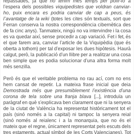
repassades, ja que
no tenim més temps per polir-lo
a
l'espera dels possibles
viquipedistes que voldran canviar-
ho
, puix
encara es podria canviar de cap a peus, és
l’avantatge de la wiki
(totes les cites són textuals, sort que
Ferran conserva la nostra correspondència cibernètica des
de fa cinc anys). Tanmateix, ningú no va intervindre i la cosa
es va quedar així, sense procedir a cap variació. Fet i fet, és
el que farem ara, canviar l'article de la Viquipèdia (que és
oberta a tothom) per tal d'exposar les dues hipòtesis. Haurà
calgut, però, la publicació d'un llibre per a realitzar una cosa
ben simple que es podia solucionar d'una altra forma molt
més senzilla.
Però és que el veritable problema no rau ací, com no ens
hem cansat de repetir. La mateixa frase inicial que deia
Demostrada més que presumiblement l'existència d'una
corona de tela sobre una franja blava
[...], introduïa un
paràgraf en què s'explicava ben clarament que ni la senyera
de la ciutat de València ha representat històricament tot el
país (sinó només a la capital) ni tampoc la senyera reial
(sinó només al reialenc i a la monarquia, que no és el
mateix que el regne, únicament representat pels escuts dels
tres estaments, actual símbol de les Corts Valencianes). Tot