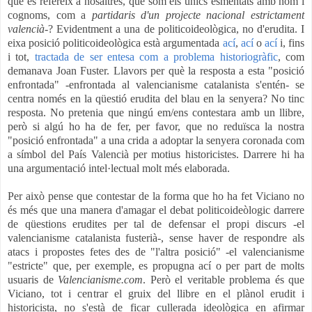
que es refereix a nosaltres, que som els únics esmentats amb nom i
cognoms, com a
partidaris d'un projecte nacional estrictament
valencià
-? Evidentment a una de politicoideològica, no d'erudita. I
eixa posició politicoideològica està argumentada
ací
,
ací
o
ací
i, fins
i tot,
tractada de ser
entesa com a problema historiogràfic
, com
demanava Joan Fuster. Llavors per què la resposta a esta "posició
enfrontada" -enfrontada al valencianisme catalanista s'entén- se
centra només en la qüestió erudita del blau en la senyera? No tinc
resposta. No pretenia que ningú em/ens contestara amb un llibre,
però si algú ho ha de fer, per favor, que no reduïsca la nostra
"posició enfrontada" a una crida a adoptar la senyera coronada com
a símbol del País Valencià per motius historicistes. Darrere hi ha
una argumentació intel·lectual molt més elaborada.
Per això pense que contestar de la forma que ho ha fet Viciano no
és més que una manera d'amagar el debat politicoideòlogic darrere
de qüestions erudites per tal de defensar el propi discurs -el
valencianisme catalanista fusterià-, sense haver de respondre als
atacs i propostes fetes des de "l'altra posició" -el valencianisme
"estricte" que, per exemple, es propugna ací o per part de molts
usuaris de
Valencianisme.com
. Però el veritable problema és que
Viciano, tot i centrar el gruix del llibre en el plànol erudit i
historicista, no s'està de ficar cullerada ideològica en afirmar