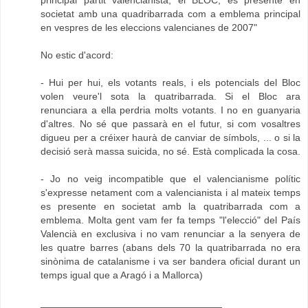
principal partit valencianista, el BLOC, es presente en
societat amb una quadribarrada com a emblema principal
en vespres de les eleccions valencianes de 2007"
No estic d'acord:
- Hui per hui, els votants reals, i els potencials del Bloc
volen veure'l sota la quatribarrada. Si el Bloc ara
renunciara a ella perdria molts votants. I no en guanyaria
d'altres. No sé que passarà en el futur, si com vosaltres
digueu per a créixer haurà de canviar de símbols, ... o si la
decisió serà massa suicida, no sé. Està complicada la cosa.
- Jo no veig incompatible que el valencianisme polític
s'expresse netament com a valencianista i al mateix temps
es presente en societat amb la quatribarrada com a
emblema. Molta gent vam fer fa temps "l'elecció" del País
Valencià en exclusiva i no vam renunciar a la senyera de
les quatre barres (abans dels 70 la quatribarrada no era
sinònima de catalanisme i va ser bandera oficial durant un
temps igual que a Aragó i a Mallorca)
_________________________________