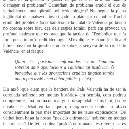
d'amagar el problema? Camuflant de problema erudit el que és
veritablement una qüestió politicoideològica? No negue la plena
legitimitat de qualsevol investigador a plantejar en públic l'àmbit
erudit del problema (si la bandera de la ciutat de València portava o
no corona sobre blau des dels segles forals), però em provoca un
profund malestar que es practique la tàctica de "l'embolica que fa
fort" per a traure'n rèdit ideològic. M'explique. Viciano justifica el
llibre -basat en la qüestió erudita sobre la senyera de la ciutat de
València- en el fet que:
Quan les posicions enfrontades s'han legitimat
sobretot amb apel·lacions a l'autenticitat històrica, és
inevitable que les aportacions erudites tinguen també
una repercussió en el debat públic.
(p. 16)
Dir això -que diem que la bandera del País Valencià ha de ser la
coronada sobretot per motius històrics- em sembla, com podreu
comprendre, una broma de mal gust, desagradable fins i tot, ja que
invalida el debat en tant que qui argumenta contra tu obvia
conscientment la part més important de les teues explicacions. De
veritat hem basat la nostra "posició enfrontada" sobretot en motius
historicistes? De fet, a quina "posició enfrontada" es refereix -si és