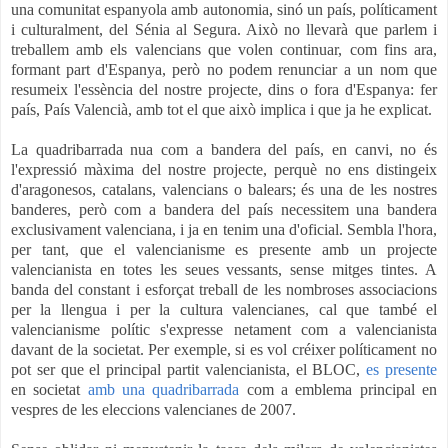
una comunitat espanyola amb autonomia, sinó un país, políticament
i culturalment, del Sénia al Segura. Això no llevarà que parlem i
treballem amb els valencians que volen continuar, com fins ara,
formant part d'Espanya, però no podem renunciar a un nom que
resumeix l'essència del nostre projecte, dins o fora d'Espanya: fer
país, País Valencià, amb tot el que això implica i que ja he explicat.
La quadribarrada nua com a bandera del país, en canvi, no és
l'expressió màxima del nostre projecte, perquè no ens distingeix
d'aragonesos, catalans, valencians o balears; és una de les nostres
banderes, però com a bandera del país necessitem una bandera
exclusivament valenciana, i ja en tenim una d'oficial. Sembla l'hora,
per tant, que el valencianisme es presente amb un projecte
valencianista en totes les seues vessants, sense mitges tintes. A
banda del constant i esforçat treball de les nombroses associacions
per la llengua i per la cultura valencianes, cal que també el
valencianisme polític s'expresse netament com a valencianista
davant de la societat. Per exemple, si es vol créixer políticament no
pot ser que el principal partit valencianista, el BLOC,
es presente
en societat
amb una quadribarrada
com a emblema principal en
vespres de les eleccions valencianes de 2007.