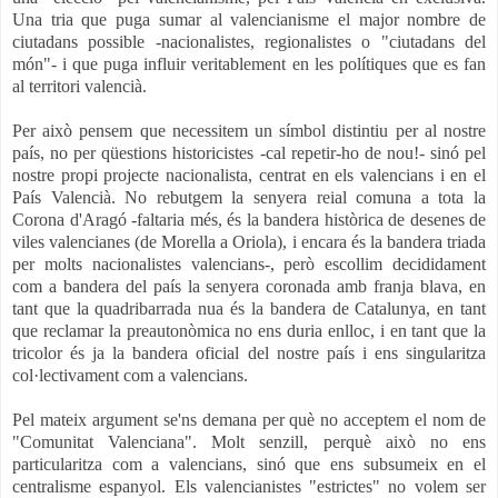
Una tria que puga sumar al valencianisme el major nombre de
ciutadans possible -nacionalistes, regionalistes o "ciutadans del
món"- i que puga influir veritablement en les polítiques que es fan
al territori valencià.
Per això pensem que necessitem un símbol distintiu per al nostre
país, no per qüestions historicistes -cal repetir-ho de nou!- sinó pel
nostre propi projecte nacionalista, centrat en els valencians i en el
País Valencià. No rebutgem la senyera reial comuna a tota la
Corona d'Aragó -faltaria més, és la bandera històrica de desenes de
viles valencianes (de Morella a Oriola), i encara és la bandera triada
per molts nacionalistes valencians-, però escollim decididament
com a bandera del país la senyera coronada amb franja blava, en
tant que la quadribarrada nua és la bandera de Catalunya, en tant
que reclamar la preautonòmica no ens duria enlloc, i en tant que la
tricolor és ja la bandera oficial del nostre país i ens singularitza
col·lectivament com a valencians.
Pel mateix argument se'ns demana per què no acceptem el nom de
"Comunitat Valenciana". Molt senzill, perquè això no ens
particularitza com a valencians, sinó que ens subsumeix en el
centralisme espanyol. Els valencianistes "estrictes" no volem ser