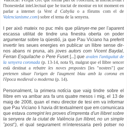
l'honestedat intel.lectual que he tractat de mostrar en tot moment en
parlar a internet (a
Vent d Cabylia
o a fòrums com el de
Valencianisme.com
) sobre el tema de la senyera.
I per això mateix no puc més que plànyer-me per l'aparent
escassa utilitat de tindre una finestra oberta on poder
argumentar sobre la qüestió, ja que Pau Viciano ha preferit
invertir les seues energies en publicar un llibre sense dir-
nos abans ni pruna, als
joves autors com Vicent Baydal,
Ferran Esquilache o Pere Fuse
t [...]
que
avalen l'antiguitat de
la senyera coronada
(p. 13-14, nota 9), malgrat que el llibre sencer
està destinat a
rebatre les noves propostes
[les "nostres"]
que
pretenen situar l'origen de l'augment blau amb la corona en
l'època medieval o moderna
(p. 14).
Personalment, la primera notícia que vaig tindre sobre el
llibre em va arribar ara fa uns quatre mesos i mig, el 13 de
maig de 2008, quan el meu director de tesi em va informar
que Pau Viciano li havia dit textualment que em comunicara
que estava
corregint les proves d'impremta d'un llibret sobre
la senyera de la ciutat de València (un llibret, no un simple
"post")
, el qual segurament m'interessaria però potser no