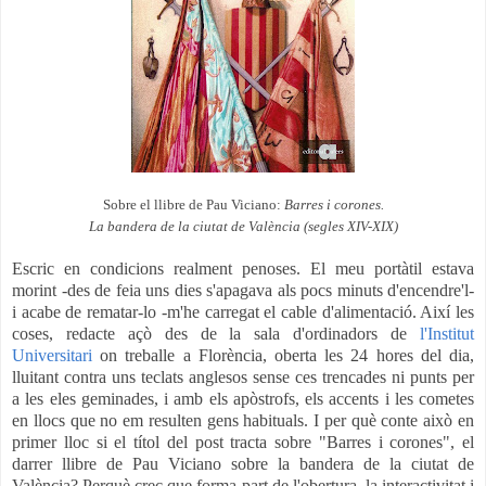
Sobre el llibre de Pau Viciano:
Barres i corones.
La bandera de la ciutat de València (segles XIV-XIX)
Escric en condicions realment penoses. El meu portàtil estava
morint -des de feia uns dies s'apagava als pocs minuts d'encendre'l-
i acabe de rematar-lo -m'he carregat el cable d'alimentació. Així les
coses, redacte açò des de la sala d'ordinadors de
l'Institut
Universitari
on treballe a Florència, oberta les 24 hores del dia,
lluitant contra uns teclats anglesos sense ces trencades ni punts per
a les eles geminades, i amb els apòstrofs, els accents i les cometes
en llocs que no em resulten gens habituals. I per què conte això en
primer lloc si el títol del post tracta sobre "Barres i corones", el
darrer llibre de Pau Viciano sobre la bandera de la ciutat de
València? Perquè crec que forma part de l'obertura, la interactivitat i