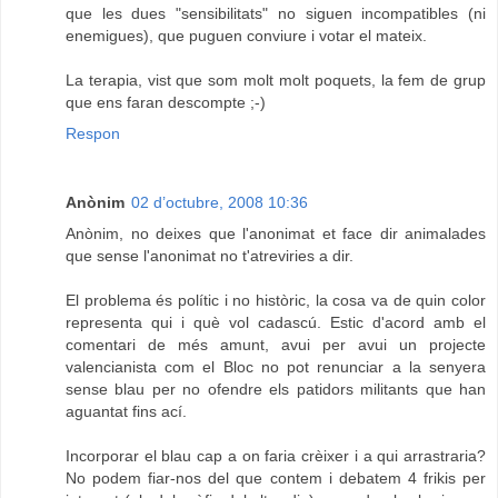
que les dues "sensibilitats" no siguen incompatibles (ni
enemigues), que puguen conviure i votar el mateix.
La terapia, vist que som molt molt poquets, la fem de grup
que ens faran descompte ;-)
Respon
Anònim
02 d’octubre, 2008 10:36
Anònim, no deixes que l'anonimat et face dir animalades
que sense l'anonimat no t'atreviries a dir.
El problema és polític i no històric, la cosa va de quin color
representa qui i què vol cadascú. Estic d'acord amb el
comentari de més amunt, avui per avui un projecte
valencianista com el Bloc no pot renunciar a la senyera
sense blau per no ofendre els patidors militants que han
aguantat fins ací.
Incorporar el blau cap a on faria crèixer i a qui arrastraria?
No podem fiar-nos del que contem i debatem 4 frikis per