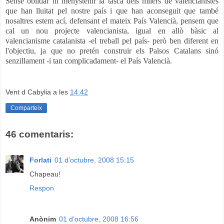
Sense oblidar ni menystenir la tasca dels milers de valencianistes
que han lluitat pel nostre país i que han aconseguit que també
nosaltres estem ací, defensant el mateix País Valencià, pensem que
cal un nou projecte valencianista, igual en allò bàsic al
valencianisme catalanista -el treball pel país- però ben diferent en
l'objectiu, ja que no pretén construir els Països Catalans sinó
senzillament -i tan complicadament- el País Valencià.
Vent d Cabylia
a les
14:42
Comparteix
46 comentaris:
Forlati
01 d’octubre, 2008 15:15
Chapeau!
Respon
Anònim
01 d’octubre, 2008 16:56