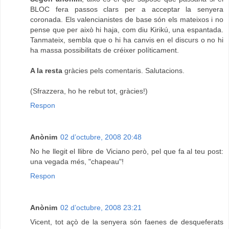
BLOC fera passos clars per a acceptar la senyera
coronada. Els valencianistes de base són els mateixos i no
pense que per això hi haja, com diu Kirikú, una espantada.
Tanmateix, sembla que o hi ha canvis en el discurs o no hi
ha massa possibilitats de créixer políticament.
A la resta
gràcies pels comentaris. Salutacions.
(Sfrazzera, ho he rebut tot, gràcies!)
Respon
Anònim
02 d’octubre, 2008 20:48
No he llegit el llibre de Viciano però, pel que fa al teu post:
una vegada més, "chapeau"!
Respon
Anònim
02 d’octubre, 2008 23:21
Vicent, tot açò de la senyera són faenes de desqueferats