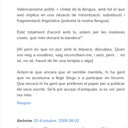
Valencianisme polític + Unitat de la llengua, amb tot el que
això implica en una situació de minorització, substitució i
fragmentació lingüística (pobreta la nostra llengua).
Estic totalment d'acord amb tu, estem per les mateixes
coses, què més donarà la bandera?
[Ai! però és que no puc amb la blavera, disculpeu. Quan
vos veig a vosaltres, vaig reconciliant-me, i això, però ... no
sé, no sé, hauré de fer una teràpia o algo]
Aclarir-te que encara que et semble mentida, hi ha gent
que no acostuma a llegir blogs o a participar en forums.
Que encara hi ha gent que prefereix el paper per a publicar
els seus escrits. Se'ls pot acusar d'antiquats, si es vol, però
res més.
Respon
Anònim
02 d’octubre, 2008 08:02