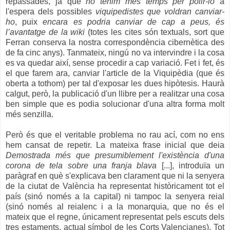
repassades, ja que
no tenim més temps per polir-lo
a
l'espera dels possibles
viquipedistes que voldran canviar-
ho
, puix
encara es podria canviar de cap a peus, és
l’avantatge de la wiki
(totes les cites són textuals, sort que
Ferran conserva la nostra correspondència cibernètica des
de fa cinc anys). Tanmateix, ningú no va intervindre i la cosa
es va quedar així, sense procedir a cap variació. Fet i fet, és
el que farem ara, canviar l'article de la Viquipèdia (que és
oberta a tothom) per tal d'exposar les dues hipòtesis. Haurà
calgut, però, la publicació d'un llibre per a realitzar una cosa
ben simple que es podia solucionar d'una altra forma molt
més senzilla.
Però és que el veritable problema no rau ací, com no ens
hem cansat de repetir. La mateixa frase inicial que deia
Demostrada més que presumiblement l'existència d'una
corona de tela sobre una franja blava
[...], introduïa un
paràgraf en què s'explicava ben clarament que ni la senyera
de la ciutat de València ha representat històricament tot el
país (sinó només a la capital) ni tampoc la senyera reial
(sinó només al reialenc i a la monarquia, que no és el
mateix que el regne, únicament representat pels escuts dels
tres estaments, actual símbol de les Corts Valencianes). Tot