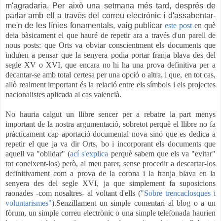
m'agradaria. Per això una setmana més tard, després de
parlar amb ell a través del correu electrònic i d'assabentar-
me'n de les línies fonamentals, vaig publicar
este post
en què
deia bàsicament el que hauré de repetir ara a través d'un parell de
nous posts: que Orts va obviar conscientment els documents que
induïen a pensar que la senyera podia portar franja blava des del
segle XV o XVI, que encara no hi ha una prova definitiva per a
decantar-se amb total certesa per una opció o altra, i que, en tot cas,
allò realment important és la relació entre els símbols i els projectes
nacionalistes aplicada al cas valencià.
No hauria calgut un llibre sencer per a rebatre la part menys
important de la nostra argumentació, sobretot perquè el llibre no fa
pràcticament cap aportació documental nova sinó que es dedica a
repetir el que ja va dir Orts, bo i incorporant els documents que
aquell va "oblidar" (
ací s'explica
perquè sabem que els va "evitar"
tot coneixent-los) però, al meu parer, sense procedir a descartar-los
definitivament com a prova de la corona i la franja blava en la
senyera des del segle XVI, ja que simplement fa suposicions
raonades
-com nosaltres- al voltant d'ells (
"Sobre trencaclosques i
voluntarismes"
).Senzillament un simple comentari al blog o a un
fòrum, un simple correu electrònic o una simple telefonada haurien