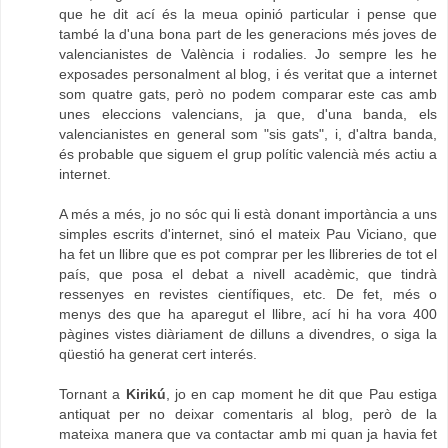
que he dit ací és la meua opinió particular i pense que
també la d'una bona part de les generacions més joves de
valencianistes de València i rodalies. Jo sempre les he
exposades personalment al blog, i és veritat que a internet
som quatre gats, però no podem comparar este cas amb
unes eleccions valencians, ja que, d'una banda, els
valencianistes en general som "sis gats", i, d'altra banda,
és probable que siguem el grup polític valencià més actiu a
internet.
A més a més, jo no sóc qui li està donant importància a uns
simples escrits d'internet, sinó el mateix Pau Viciano, que
ha fet un llibre que es pot comprar per les llibreries de tot el
país, que posa el debat a nivell acadèmic, que tindrà
ressenyes en revistes científiques, etc. De fet, més o
menys des que ha aparegut el llibre, ací hi ha vora 400
pàgines vistes diàriament de dilluns a divendres, o siga la
qüestió ha generat cert interés.
Tornant a
Kirikú
, jo en cap moment he dit que Pau estiga
antiquat per no deixar comentaris al blog, però de la
mateixa manera que va contactar amb mi quan ja havia fet