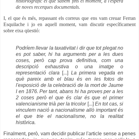
historiogràfic el que sabem fins el moment, a l'espera
de noves recerques documentals
.
I, el que és més, repassant els correus que ens vam creuar Ferran
Esquilache i jo en aquell moment, vam discutir específicament
sobre eixa qüestió:
Podríem llevar la taxativitat i dir que tot plegat no
es pot saber, hi ha arguments per a les dues
coses, però cap prova definitiva, com una
descripció exhaustiva o una imatge o
representació clara
[...]
La primera vegada en
què pareix amb el blau és en les fotos de
l'exposició de la celebració de la mort de Jaume
I en 1876. Per tant, abans hi ha proves per a les
2 coses però el que és clar és que el primer
valencianisme trià per la tricolor
[...]
En tot cas, si
vinculem nació a nacionalisme allò important és
el que trie el nacionalisme, no la realitat
històrica.
Finalment, però, vam decidir publicar l'article sense a penes