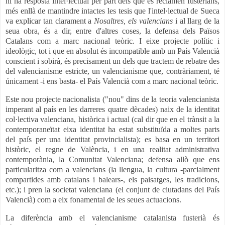
hi ha resposta intel·lectual per part dels que es reclamen fusterians,
més enllà de mantindre intactes les tesis que l'intel·lectual de Sueca
va explicar tan clarament a
Nosaltres, els valencians
i al llarg de la
seua obra, és a dir, entre d'altres coses, la defensa dels Països
Catalans com a marc nacional teòric. I eixe projecte polític i
ideològic, tot i que en absolut és incompatible amb un País Valencià
conscient i sobirà, és precisament un dels que tractem de rebatre des
del valencianisme estricte, un valencianisme que, contràriament, té
únicament -i ens basta- el País Valencià com a marc nacional teòric.
Este nou projecte nacionalista ("nou" dins de la teoria valencianista
imperant al país en les darreres quatre dècades) naix de la identitat
col·lectiva valenciana, històrica i actual (cal dir que en el trànsit a la
contemporaneïtat eixa identitat ha estat substituïda a moltes parts
del país per una identitat provincialista); es basa en un territori
històric, el regne de València, i en una realitat administrativa
contemporània, la Comunitat Valenciana; defensa allò que ens
particularitza com a valencians (la llengua, la cultura -parcialment
compartides amb catalans i balears-, els paisatges, les tradicions,
etc.); i pren la societat valenciana (el conjunt de ciutadans del País
Valencià) com a eix fonamental de les seues actuacions.
La diferència amb el valencianisme catalanista fusterià és