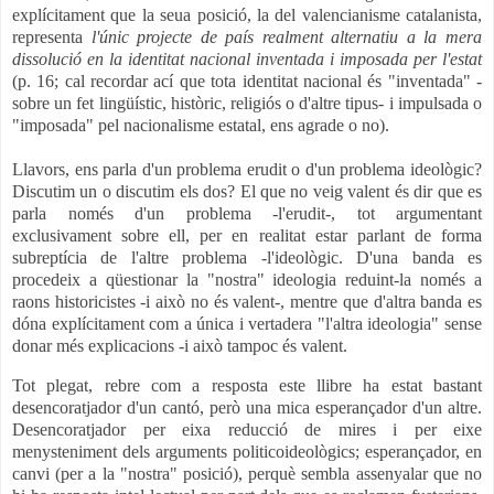
explícitament que la seua posició, la del valencianisme catalanista,
representa
l'únic projecte de país realment alternatiu a la mera
dissolució en la identitat nacional inventada i imposada per l'estat
(p. 16; cal recordar ací que tota identitat nacional és "inventada" -
sobre un fet lingüístic, històric, religiós o d'altre tipus- i impulsada o
"imposada" pel nacionalisme estatal, ens agrade o no).
Llavors, ens parla d'un problema erudit o d'un problema ideològic?
Discutim un o discutim els dos? El que no veig valent és dir que es
parla només d'un problema -l'erudit-, tot argumentant
exclusivament sobre ell, per en realitat estar parlant de forma
subreptícia de l'altre problema -l'ideològic. D'una banda es
procedeix a qüestionar la "nostra" ideologia reduint-la només a
raons historicistes -i això no és valent-, mentre que d'altra banda es
dóna explícitament com a única i vertadera "l'altra ideologia" sense
donar més explicacions -i això tampoc és valent.
Tot plegat, rebre com a resposta este llibre ha estat bastant
desencoratjador d'un cantó, però una mica esperançador d'un altre.
Desencoratjador per eixa reducció de mires i per eixe
menysteniment dels arguments politicoideològics; esperançador, en
canvi (per a la "nostra" posició), perquè sembla assenyalar que no