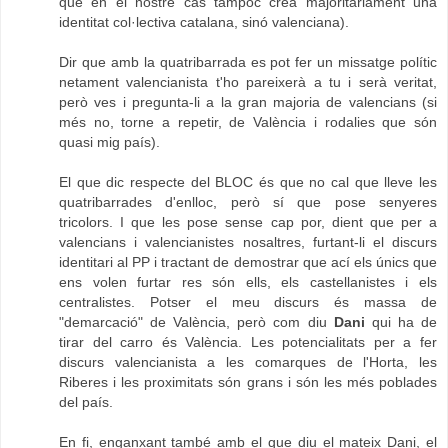
que en el nostre cas tampoc crea majoritàriament una
identitat col·lectiva catalana, sinó valenciana).
Dir que amb la quatribarrada es pot fer un missatge polític
netament valencianista t'ho pareixerà a tu i serà veritat,
però ves i pregunta-li a la gran majoria de valencians (si
més no, torne a repetir, de València i rodalies que són
quasi mig país).
El que dic respecte del BLOC és que no cal que lleve les
quatribarrades d'enlloc, però sí que pose senyeres
tricolors. I que les pose sense cap por, dient que per a
valencians i valencianistes nosaltres, furtant-li el discurs
identitari al PP i tractant de demostrar que ací els únics que
ens volen furtar res són ells, els castellanistes i els
centralistes. Potser el meu discurs és massa de
"demarcació" de València, però com diu
Dani
qui ha de
tirar del carro és València. Les potencialitats per a fer
discurs valencianista a les comarques de l'Horta, les
Riberes i les proximitats són grans i són les més poblades
del país.
En fi, enganxant també amb el que diu el mateix Dani, el