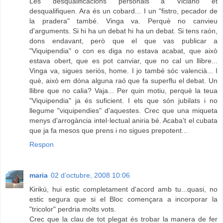
Les desqualificacions personals a Viciano et
desqualifiquen. Ara és un cobard... I un "fistro, pecador de
la pradera" també. Vinga va. Perquè no canvieu
d'arguments. Si hi ha un debat hi ha un debat. Si tens raón,
dons endavant, però que el que vas publicar a
"Viquipendia" o con es diga no estava acabat, que això
estava obert, que es pot canviar, que no cal un llibre...
Vinga va, sigues seriós, home. I jo també sóc valencià... I
què, això em dóna alguna raó que fa superflu el debat. Un
llibre que no calia? Vaja... Per quin motiu, perquè la teua
"Viquipendia" ja és suficient. I els que són jubilats i no
llegume "viquipendies" d'aquestes. Crec que una miqueta
menys d'arrogància intel·lectual aniria bé. Acaba't el cubata
que ja fa mesos que prens i no sigues prepotent...
Respon
maria
02 d’octubre, 2008 10:06
Kirikú, hui estic completament d'acord amb tu...quasi, no
estic segura que si el Bloc començara a incorporar la
"tricolor" perdria molts vots.
Crec que la clau de tot plegat és trobar la manera de fer