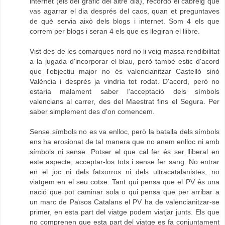
internet (els del gràfic del altre dia), recordo el cabreig que
vas agarrar el dia després del caos, quan et preguntaves
de què servia això dels blogs i internet. Som 4 els que
correm per blogs i seran 4 els que es llegiran el llibre.
Vist des de les comarques nord no li veig massa rendibilitat
a la jugada d'incorporar el blau, però també estic d'acord
que l'objectiu major no és valencianitzar Castelló sinó
València i després ja vindria tot rodat. D'acord, però no
estaria malament saber l'acceptació dels símbols
valencians al carrer, des del Maestrat fins el Segura. Per
saber simplement des d'on comencem.
Sense símbols no es va enlloc, però la batalla dels símbols
ens ha erosionat de tal manera que no anem enlloc ni amb
símbols ni sense. Potser el que cal fer és ser lliberal en
este aspecte, acceptar-los tots i sense fer sang. No entrar
en el joc ni dels fatxorros ni dels ultracatalanistes, no
viatgem en el seu cotxe. Tant qui pensa que el PV és una
nació que pot caminar sola o qui pensa que per arribar a
un marc de Països Catalans el PV ha de valencianitzar-se
primer, en esta part del viatge podem viatjar junts. Els que
no comprenen que esta part del viatge es fa conjuntament