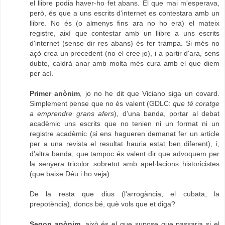
el llibre podia haver-ho fet abans. El que mai m'esperava,
però, és que a uns escrits d'internet es contestara amb un
llibre. No és (o almenys fins ara no ho era) el mateix
registre, així que contestar amb un llibre a uns escrits
d'internet (sense dir res abans) és fer trampa. Si més no
açò crea un precedent (no el cree jo), i a partir d'ara, sens
dubte, caldrà anar amb molta més cura amb el que diem
per ací.
Primer anònim
, jo no he dit que Viciano siga un covard.
Simplement pense que no és valent (GDLC:
que té coratge
a emprendre grans afers
), d'una banda, portar al debat
acadèmic uns escrits que no tenien ni un format ni un
registre acadèmic (si ens hagueren demanat fer un article
per a una revista el resultat hauria estat ben diferent), i,
d'altra banda, que tampoc és valent dir que advoquem per
la senyera tricolor sobretot amb apel·lacions historicistes
(que baixe Déu i ho veja).
De la resta que dius (l'arrogància, el cubata, la
prepotència), doncs bé, què vols que et diga?
Segon anònim
, això és el que supose que passaria si el