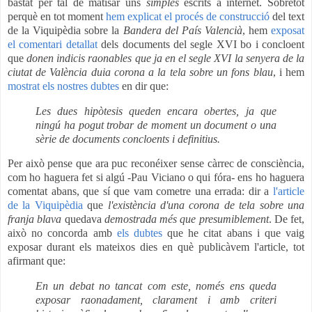
bastat per tal de matisar uns
simples
escrits a internet. Sobretot
perquè en tot moment
hem explicat el procés de construcció
del text
de la Viquipèdia sobre la
Bandera del País Valencià
, hem
exposat
el comentari detallat
dels documents del segle XVI bo i concloent
que
donen indicis raonables que ja en el segle XVI la senyera de la
ciutat de València duia corona a la tela sobre un fons blau
, i hem
mostrat els nostres dubtes
en dir que:
Les dues hipòtesis queden encara obertes, ja que
ningú ha pogut trobar de moment un document o una
sèrie de documents concloents i definitius.
Per això pense que ara puc reconéixer sense càrrec de consciència,
com ho haguera fet si algú -Pau Viciano o qui fóra- ens ho haguera
comentat abans, que sí que vam cometre una errada: dir a
l'article
de la Viquipèdia
que
l'existència d'una corona de tela sobre una
franja blava
quedava
demostrada més que presumiblement
. De fet,
això no concorda amb
els dubtes
que he citat abans i que vaig
exposar durant els mateixos dies en què publicàvem l'article, tot
afirmant que:
En un debat no tancat com este, només ens queda
exposar raonadament, clarament i amb criteri