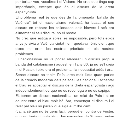
per torbar-vos, vosaltres i el Viciano. No crec que tinga cap
importància, excepte que és el discurs de la dreta
espanyolista.
El problema real és que des de l'anomenada "batalla de
València" tot el nacionalisme valencià ha basat el seu
discurs en rebatre les collonades dels blavers i açò era
alimentar el seu discurs, no el nostre.
No crec que estiga a soles, és impossible, però tots eixos
anys jo vivia a València ciutat i em quedava fònic dient que
eixes no eren les nostres prioritats ni els nostres
problemes.
El nacionalisme no va poder elaborar un discurs propi a
banda del catalanisme i aquest, en l'any 80, ja no se'l creia
ni el Fuster, i eixe era el problema i la necessitat adés i ara.
Sense discurs no tenim País -eres molt lúcid quan parles
de la creació moderna dels països i les nacions- i acceptar
el blau és acceptar el discurs de la dreta espanyolista i açò
independentment de que no es reconega o no es sàpiga.
Elaborem un discurs nacionalista, un relat de País i si en
aquest entra el blau molt bé. Ara, començar el discurs i el
relat pel blau no pareix que siga el millor camí.
(Ja, ja sé que no és gens fàcil, perquè en contra de Fuster,
que no tenia ni puta idea, les sarsueles de Serrano estan