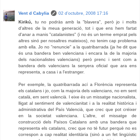
Vent d Cabylia
02 d’octubre, 2008 17:16
Kirikú,
tu no podràs amb la "blavera", però jo i molts
d'altres de la meua generació, tot i que ens hem fartat
d'anar a manis "catalanistes" (i no és un terme emprat pels
altres sinó per nosaltres mateixos), no tenim cap problema
amb ella. Jo no "renuncie" a la quatribarrada (ja he dit que
és una bandera ben valenciana i encara la de la majoria
dels nacionalistes valencians) però prenc i sent com a
bandera dels valencians la senyera oficial que ara ens
representa, a casa i a l'estranger.
Per exemple, la quatribarrada ací a Florència representa
els catalans i jo, com la majoria dels valencians, no em sent
català, em sent valencià. I eixe és un missatge nacionalista,
lligat al sentiment de valencianitat i a la realitat històrica i
administrativa del País Valencià, que crec que pot créixer
en la societat valenciana. L'altre, el missatge de
construcció dels Països Catalans amb una bandera que
representa els catalans, crec que no té futur perquè no es
correspon a cap realitat identitària (sinó a un fet lingüístic