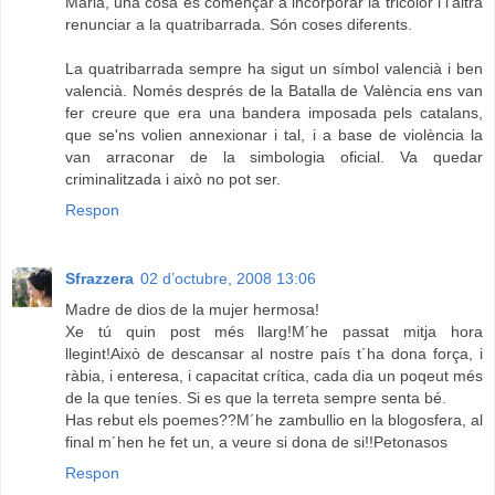
Maria, una cosa és començar a incorporar la tricolor i l'altra
renunciar a la quatribarrada. Són coses diferents.
La quatribarrada sempre ha sigut un símbol valencià i ben
valencià. Només després de la Batalla de València ens van
fer creure que era una bandera imposada pels catalans,
que se'ns volien annexionar i tal, i a base de violència la
van arraconar de la simbologia oficial. Va quedar
criminalitzada i això no pot ser.
Respon
Sfrazzera
02 d’octubre, 2008 13:06
Madre de dios de la mujer hermosa!
Xe tú quin post més llarg!M´he passat mitja hora
llegint!Això de descansar al nostre país t´ha dona força, i
ràbia, i enteresa, i capacitat crítica, cada dia un poqeut més
de la que teníes. Si es que la terreta sempre senta bé.
Has rebut els poemes??M´he zambullio en la blogosfera, al
final m´hen he fet un, a veure si dona de si!!Petonasos
Respon