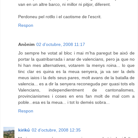
van en un altre barco, ni millor ni pitjor, diferent.
Perdoneu pel rotllo i el caotisme de l'escrit.
Respon
Anònim
02 d’octubre, 2008 11:17
Jo sempre he votat al bloc i mai m'ha paregut be aixó de
portar la quatribarrada i anar de valencians, pero ja que no
hi han mes alternatives, votarem la menys roina... lo que
tinc clar es quina es la meua senyera, ja va ser la dels
meus iaios i la dels seus pares, molt avans de la batalla de
valencia... es a dir la senyera reconeguda per quasi tots els
Valencians, independientment de cantonalismes,
provincianismes i coses en ens fan molt de mal com a
poble...esa es la meua... i tot lo demés sobra...
Respon
kirikú
02 d’octubre, 2008 12:35