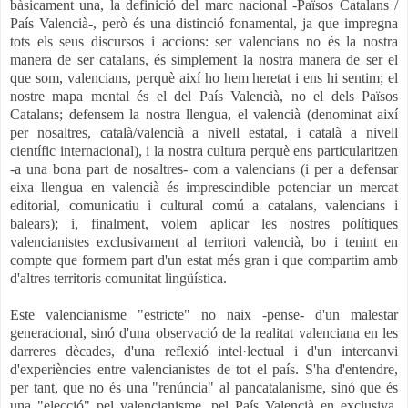
bàsicament una, la definició del marc nacional -Països Catalans /
País Valencià-, però és una distinció fonamental, ja que impregna
tots els seus discursos i accions: ser valencians no és la nostra
manera de ser catalans, és simplement la nostra manera de ser el
que som, valencians, perquè així ho hem heretat i ens hi sentim; el
nostre mapa mental és el del País Valencià, no el dels Països
Catalans; defensem la nostra llengua, el valencià (denominat així
per nosaltres, català/valencià a nivell estatal, i català a nivell
científic internacional), i la nostra cultura perquè ens particularitzen
-a una bona part de nosaltres- com a valencians (i per a defensar
eixa llengua en valencià és imprescindible potenciar un mercat
editorial, comunicatiu i cultural comú a catalans, valencians i
balears); i, finalment, volem aplicar les nostres polítiques
valencianistes exclusivament al territori valencià, bo i tenint en
compte que formem part d'un estat més gran i que compartim amb
d'altres territoris comunitat lingüística.
Este valencianisme "estricte" no naix -pense- d'un malestar
generacional, sinó d'una observació de la realitat valenciana en les
darreres dècades, d'una reflexió intel·lectual i d'un intercanvi
d'experiències entre valencianistes de tot el país. S'ha d'entendre,
per tant, que no és una "renúncia" al pancatalanisme, sinó que és
una "elecció" pel valencianisme, pel País Valencià en exclusiva.