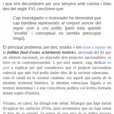
i que ens decantàvem per una senyera amb corona i blau
des del segle XVI, concloíem que:
Cap investigador o historiador ha demostrat que
cap bandera representés al conjunt sencer del
regne com a cos polític
[però esta qüestió
"erudita" i conceptual no sembla preocupar
ningú].
El principal problema, per tant, residia -i em
torne a repetir
- en
la
futilitat final d'estos aclariments històrics
, derivada del fet que
els símbols nacionals, en dependre dels projectes nacionalistes, es
trien en la contemporaneïtat
. I, per això mateix, vaig dedicar
un
post
a explicar per què considerava que el projecte nacionalista
valencià que més èxit podia tindre dins de la societat valenciana -
com el català en la societat catalana- era aquell que partia de la
identitat territorial històrica, la identitat valenciana lligada a un
territori determinat i a una consciència política col·lectiva formada
durant segles d'història.
Viciano, en canvi, ha defugit este debat. M'alegra que haja tractat
d'explicar les carències d'Orts, però m'entristeix que no haja entrat
al fons de la qüestió. O potser és que eixa és la millor manera